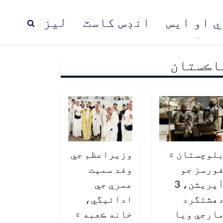
ي او ايس
انڊس کاسٽ
ليز
اڪستان
ڍ
پاڪستان
عالمي خبرون
لوچستان ۾
وزيراعظم جي
ورسز جو
وفد سميت
آپريشن، 3
عمري جي
هشتگرد
ادائيگي،
ارجي ويا
خانه ڪعبه ۾