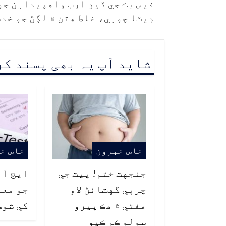
فيس بڪ جي ڏيڍ ارب واهپيدارن جو
ڊيٽا چوري، غلط هٿن ۾ لڳڻ جو خد
شاید آپ یہ بھی پسند ک
خاص خبرون
خاص خ
جنجهٽ ختم! پيٽ جي
ايڇ آئ
چرٻي گهٽائڻ لاءِ
جو معا
هفتي ۾ هڪ ڀيرو
کي شوڪ
سولو ڪم ڪيو