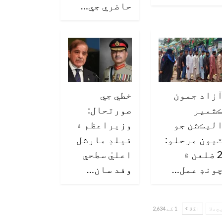
حاضري جي…
زاد جمون
خطي جي
شمير
صورتحال:
ليڪشن جو
وزيراعظم ۽
يون مرحلو:
فيلڊ مارشل
2 ضلعن ۾
اعليٰ سطحي
ونڊ عمل…
وفد سان…
چھلا
اگلا
1 کے 2,634