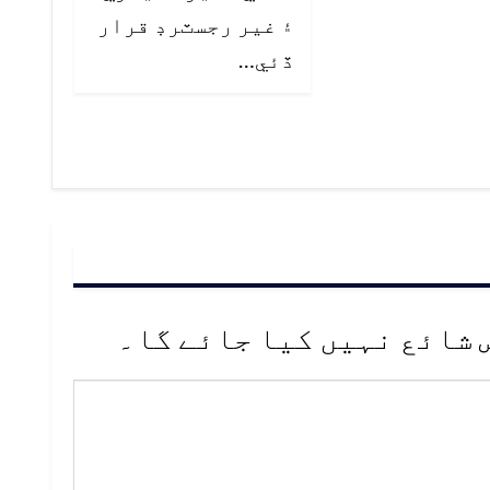
۽ غير رجسٽرڊ قرار
ڏئي…
 شائع نہیں کیا جائے گا۔