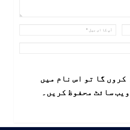
کروں گا تو اس نام میں
 ویب سائٹ محفوظ کریں۔