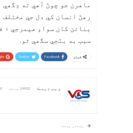
ماهرن جو چوڻ آهي ته ڊگھي ع
رهڻ انسان کي دل جي مختلف 
بنائن کان سواءِ هيمرجي ۽ ف
سبب به بڻجي سگھي ٿو.
le+
Twitter
Facebook
شیئر
ويب ڊيسڪ
24902 پوسٹس
0 تبصرے
پچھلی پوسٹ