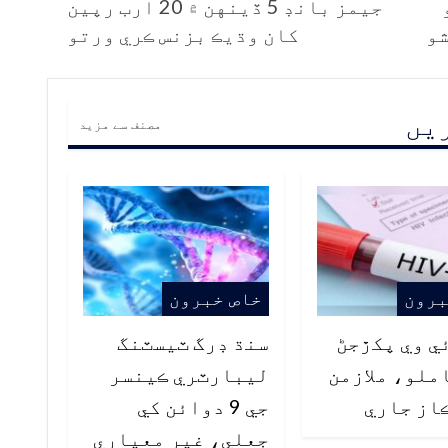
جيمز بانڊ 5 ڏينهن ۾ 20 ارب رپين
شو
کان وڌيڪ بزنس ڪري ورتو
ریں
مصنف سے مزید
برون
خاص خبرون
ي وي پکڙجڻ
سنڌ ڊرگ ٽيسٽنگ
ملو، ملازمن
ليبارٽري ڪينسر
از جاري
جي 9 دوائن کي
جعلي، غير معياري