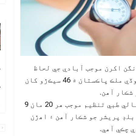
آ
ڪ
اري انگن اکرن موجب آبادي جي لحاظ
ا
سان دنيا جي پنجين سڀ کان وڏي ملڪ پاڪستان ۾ 46 سيڪڙو کان
ٽ
 شڪار آهن.
چ
پاڪستان هائپرٽينشن ليگ نالي طبي تنظيم موجب هر 20 مان 9
بلڊ پريشر جو شڪار آهن ۽ اهڙن
 چڪي آهي.
پ