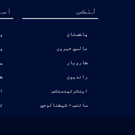
لنڪس
اسا
پاڪستان
و
عالمي خبرون
و
ڪاروبار
پ
رانديون
ڪ
اينٽرتينمنٽس
ا
سائنس ۽ ٽيڪنالوجي
تو