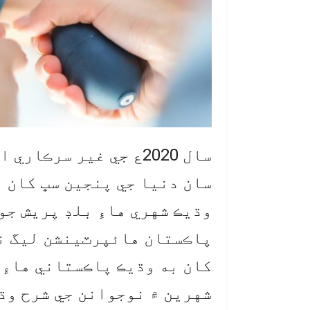
سال 2020ع جي غير سرڪ
وڌيڪ شهري هاءِ بلڊ پريش جو
کان به وڌيڪ پاڪستاني هاءِ 
شهرين ۾ نوجوانن جي شرح وڌي