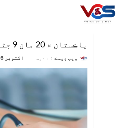
پاڪستان ۾ 20 مان 9 ڄڻا بلڊ پريشر جو شڪار
اکتوبر 6, 2021
ويب ڊيسڪ
کے ذریعہ