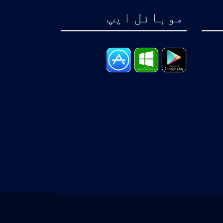
موبائل ايپ