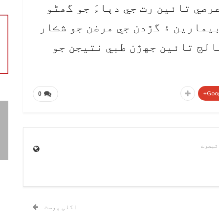
رصي تائين رت جي دٻاءَ جو گھڻو
بيمارين ۽ گڙدن جي مرضن جو شڪار
الج تائين جهڙن طبي نتيجن جو
Goog
0
اگلی پوسٹ