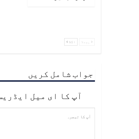
پچھلا
اگلا
جواب شامل کریں
آپ کا ای میل ایڈریس