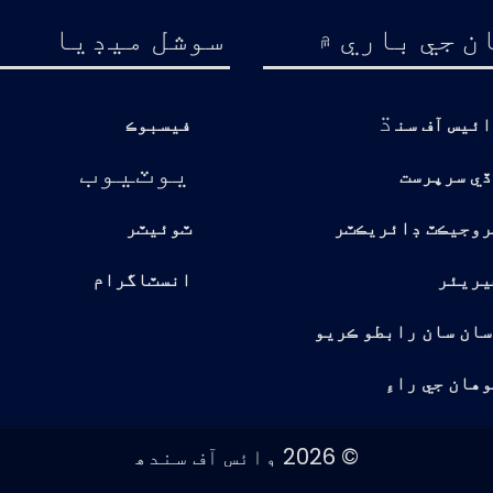
ن جي باري ۾
سوشل ميڊيا
ڌ
ائيس آف سن
فيسبوڪ
يوٽيوب
ڏي سرپرست
روجيڪٽ ڊائريڪٽر
ٽوئيٽر
يريئر
انسٽاگرام
سان سان رابطو ڪريو
هان جي راءِ
© 2026 وائس آف سندھ