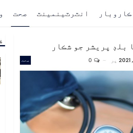
ڪاروبار
انٽرٽينمينٽ
صحت
و
پ
مُن
پر
0
صحت
ب
ف
د
م