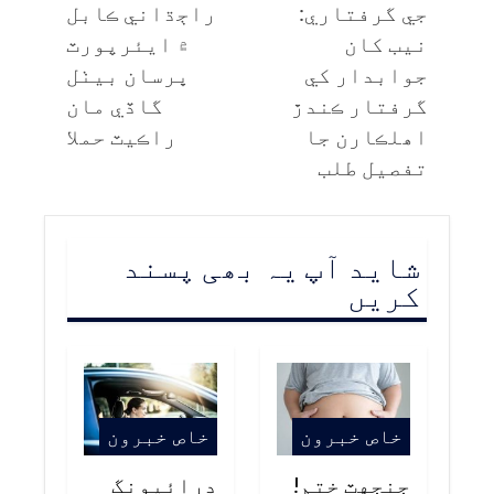
جي گرفتاري:
راڄڌاني ڪابل
نيب کان
۾ ايئرپورٽ
جوابدار کي
ڀرسان بيٺل
گرفتار ڪندڙ
گاڏي مان
اھلڪارن جا
راڪيٽ حملا
تفصيل طلب
شاید آپ یہ بھی پسند
کریں
خاص خبرون
خاص خبرون
جنجهٽ ختم!
ڊرائيونگ