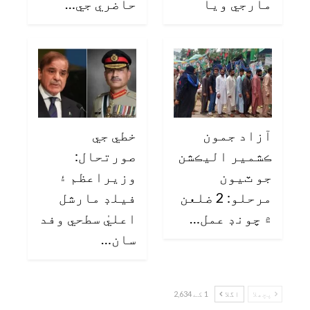
مارجي ويا
حاضري جي…
آزاد جمون
خطي جي
ڪشمير اليڪشن
صورتحال:
جو ٽيون
وزيراعظم ۽
مرحلو: 2 ضلعن
فيلڊ مارشل
۾ چونڊ عمل…
اعليٰ سطحي وفد
سان…
پچھلا
اگلا
1 کے 2,634