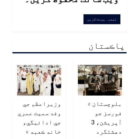
پاڪستان
بلوچستان ۾
وزيراعظم جي
فورسز جو
وفد سميت عمري
آپريشن، 3
جي ادائيگي،
دهشتگرد
خانه ڪعبه ۾