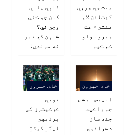
پيٽ جي چرٻي
کاٻي پاسي
گهٽائڻ لاءِ
کان ڇو ڪئي
هفتي ۾ هڪ
وڃي ٿي؟
ڀيرو سولو
ڪنهن کي خبر
ڪم ڪيو
نه هوندي!
خاص خبرون
خاص خبرون
اسپيس ايڪس
قومي
جو راڪيٽ
ڪرڪيٽرن کي
چنڊ سان
پرڏيهي
ٽڪرائجي
ليگز کيڏڻ