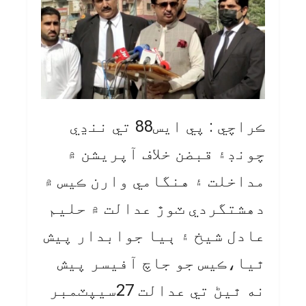
ڪراچي : پي ايس88 تي ننڍي
چونڊ۽ قبضن خلاف آپريشن ۾
مداخلت ۽ هنگامي وارن ڪيس ۾
دهشتگردي ٽوڙ عدالت ۾ حليم
عادل شيخ ۽ ٻيا جوابدار پيش
ٿيا،ڪيس جو جاچ آفيسر پيش
نه ٿيڻ تي عدالت 27سيپٽمبر