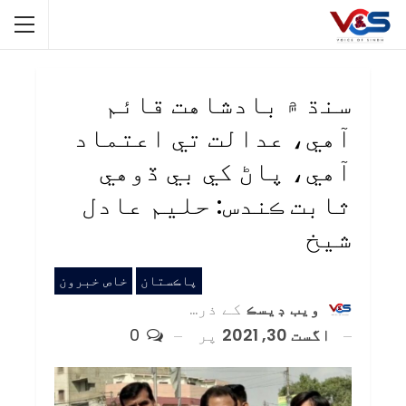
سنڌ ۾ بادشاهت قائم
آهي، عدالت تي اعتماد
آهي، پاڻ کي بي ڏوهي
ثابت ڪندس: حليم عادل
شيخ
پاڪستان
خاص خبرون
ويب ڊيسڪ
کے ذریعہ
اگست 30, 2021
پر
0