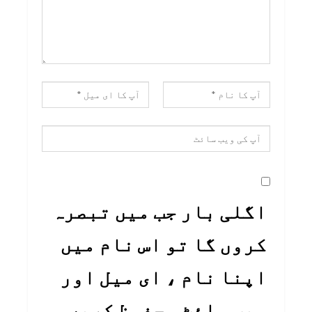
اگلی بار جب میں تبصرہ
کروں گا تو اس نام میں
اپنا نام ، ای میل اور
ویب سائٹ محفوظ کریں۔