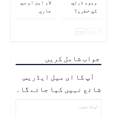
ويو، ڌرتي
لاءِ اين او سي
کي خطرو؟
جاري
پچھلا
اگلا
جواب شامل کریں
آپ کا ای میل ایڈریس
شائع نہیں کیا جائے گا۔