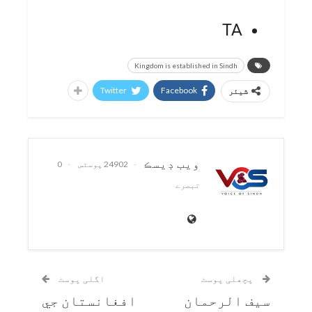
TA
Kingdom is established in Sindh
Twitter
Facebook
شیئر
ويب ڊيسڪ
24902 پوسٹس
0
تبصرے
پچھلی پوسٹ
اگلی پوسٹ
سيف الرحمان
افغانستان جي