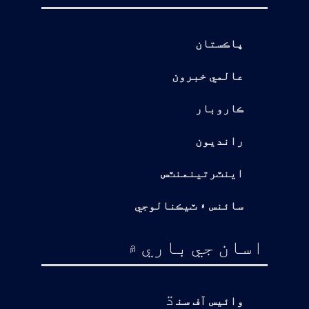
پاڪستان
عالمي خبرون
ڪاروبار
رانديون
اينٽرتينمنٽس
سائنس ۽ ٽيڪنالوجي
اسان جي باري ۾
ڌ
وائيس آف سن