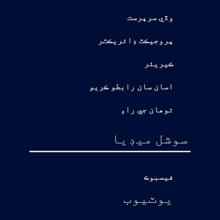
وڏي سرپرست
پروجيڪٽ ڊائريڪٽر
ڪيريئر
اسان سان رابطو ڪريو
توهان جي راءِ
سوشل ميڊيا
فيسبوڪ
يوٽيوب