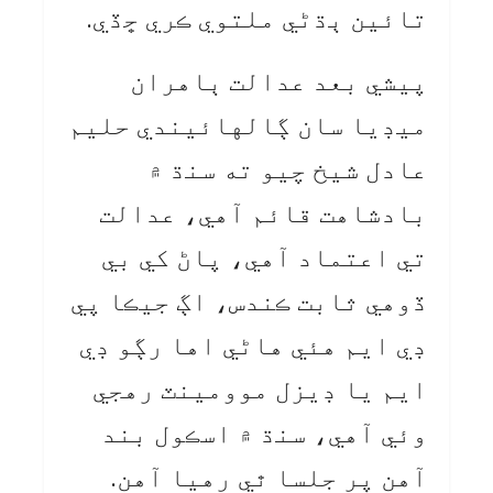
تائين ٻڌڻي ملتوي ڪري ڇڏي.
پيشي بعد عدالت ٻاهران
ميڊيا سان ڳالهائيندي حليم
عادل شيخ چيو ته سنڌ ۾
بادشاهت قائم آهي، عدالت
تي اعتماد آهي، پاڻ کي بي
ڏوهي ثابت ڪندس، اڳ جيڪا پي
ڊي ايم هئي هاڻي اها رڳو ڊي
ايم يا ڊيزل موومينٽ رهجي
وئي آهي، سنڌ ۾ اسڪول بند
آهن پر جلسا ٿي رهيا آهن.