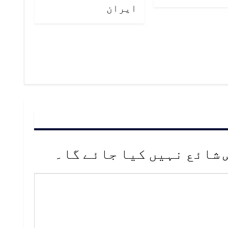
ايران
 شائع نہیں کیا جائے گا۔