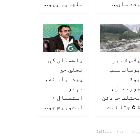
فد سان…
ملهايو پيو…
لاس ۾ تيز
پاڪستان کي
رسات سبب
بجلي جي
وڏ
پيداوار نه،
ورتحال،
بهتر
ختلف حادثن
استعمال ۽
6 ڄڻا فوت
اسٽوريج جو…
چھلا
اگلا
1 کے 2,633