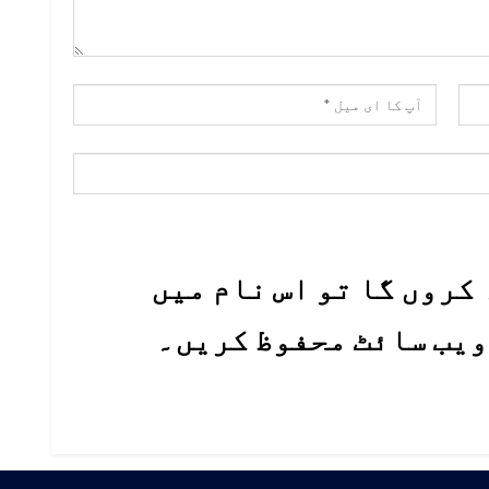
کروں گا تو اس نام میں
 ویب سائٹ محفوظ کریں۔