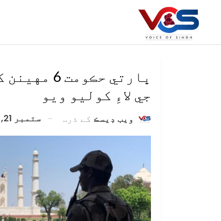
ڀارتي حڪومت
جي لاءِ کوليو ويو
ستمبر 21, 2020
ويب ڊيسڪ
کے ذریعہ