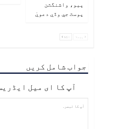
پيو، واشنگٽن
پوسٽ جي وڏي دعويٰ
پچھلا
اگلا
جواب شامل کریں
آپ کا ای میل ایڈریس