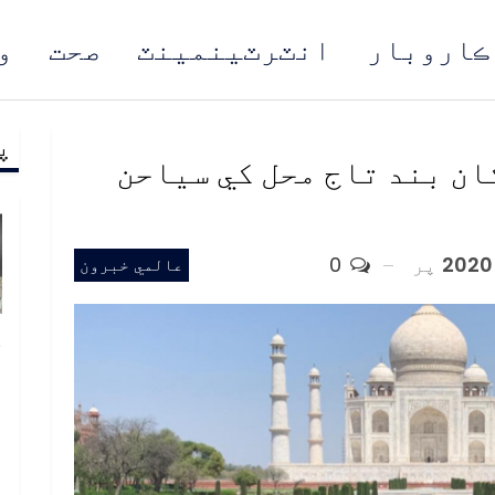
ڪاروبار
انٽرٽينمينٽ
صحت
و
پ
مُن
 6 مهينن کان بند تاج محل کي سياحن
پر
0
عالمي خبرون
خ
ص
و
ف
ا