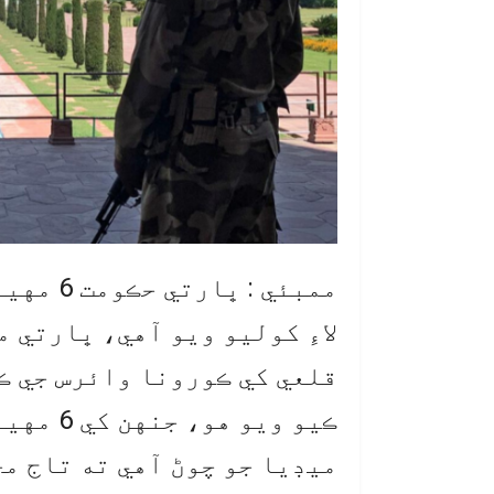
ممبئي : 
لاءِ کوليو ويو آهي، ڀارتي 
ڪيو ويو 
ميڊيا جو چوڻ آهي ته تاج مح