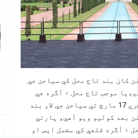
و
چ
ب
ٻ
ڀارتي حڪومت 6 مهينن کان بند تاج محل کي سياحن جي
ص
ميڊيا موجب تاج محل ۽ آگره جي
م
قلعي کي ڪورونا وائرس جي ڪري 17 مارچ تي سياحن جي لاءِ بند
۾ 
هو، جنهن کي 6 مهينن بعد کوليو ويو آهي، ڀارتي
ل ۽ آگره قلعي کي مڪمل ايس او
پ