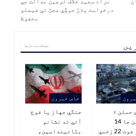
ن
مراد سعيد خلاف توهين عدالت جي
درخواست ٻڌڻ جوڳي هجڻ تي فيصلو
محفوظ
ریں
مصنف سے مزید
برون
خاص خبرون
 حملن ۾
جنگي جهاز يا فوج
يوڪرين جا 14
آئي ته نشانو
22 زخمي
بڻائينداسين،