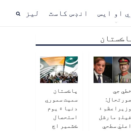
ي او ايس
انڊس کاسٽ
ليز
اڪستان
ڍ
پاڪستان
عالمي خبرون
طي جي
پاڪستان
ورتحال:
سميت سموري
زيراعظم ۽
دنيا ۾ يوم
يلڊ مارشل
استحصال
عليٰ سطحي
ڪشمير اڄ