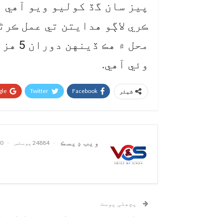
پيز سان گڏ کوليو ويو آهي 
ڪري لاڳو هدايتن تي عمل ڪرڻ
محل ۾ 
وئي آهي.
le+
Twitter
Facebook
شیئر
ويب ڊيسڪ
24884 پوسٹس
0 تبصرے
پچھلی پوسٹ