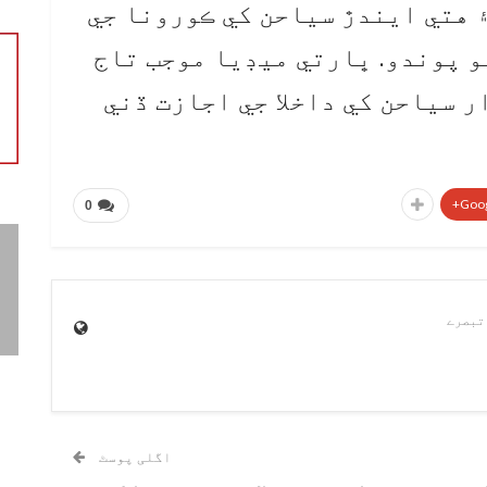
۽ هتي ايندڙ سياحن کي ڪورونا جي
و پوندو. ڀارتي ميڊيا موجب تاج
هڪ ڏينهن دوران 5 هزار سياحن کي داخلا جي اجازت ڏني
Goog
0
اگلی پوسٹ