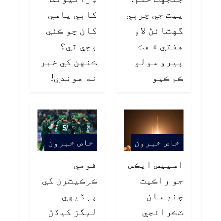
پيٽ جي چرٻي
کاٻي پاسي
گهٽائڻ لاءِ
کان ڇو ڪئي
هفتي ۾ هڪ
وڃي ٿي؟
ڀيرو سولو
ڪنهن کي خبر
ڪم ڪيو
نه هوندي!
خاص خبرون
خاص خبرون
اسپيس ايڪس
قومي
جو راڪيٽ
ڪرڪيٽرن کي
چنڊ سان
پرڏيهي
ٽڪرائجي
ليگز کيڏڻ