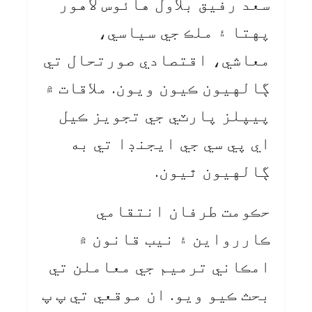
سعد رفيق بلاول هائوس لاهور
پهتا ۽ ملڪ جي سياسي،
معاشي، اقتصادي صورتحال تي
ڳالهيون ڪيون ويون. ملاقات ۾
پيپلز پارٽي جي تجويز ڪيل
اي پي سي جي ايجنڊا تي به
ڳالهيون ٿيون.
حڪومت طرفان انتقامي
ڪاررواين ۽ نيب قانون ۾
امڪاني ترميم جي معاملن تي
بحث ڪيو ويو. ان موقعي تي پ پ