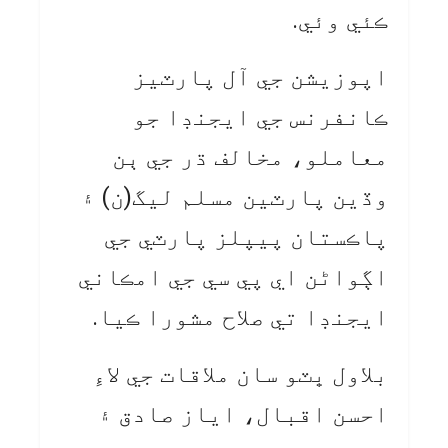
ڪئي وئي.
اپوزيشن جي آل پارٽيز
ڪانفرنس جي ايجنڊا جو
معاملو، مخالف ڌر جي ٻن
وڏين پارٽين مسلم ليگ(ن) ۽
پاڪستان پيپلز پارٽي جي
اڳواڻن اي پي سي جي امڪاني
ايجنڊا تي صلاح مشورا ڪيا.
بلاول ڀٽو سان ملاقات جي لاءِ
احسن اقبال، اياز صادق ۽