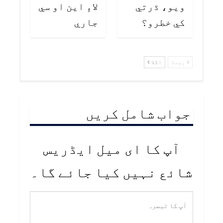
ويو، ڌرتي
لاءِ اين او سي
کي خطرو؟
جاري
پچھلا
اگلا
جواب شامل کریں
آپ کا ای میل ایڈریس
شائع نہیں کیا جائے گا۔