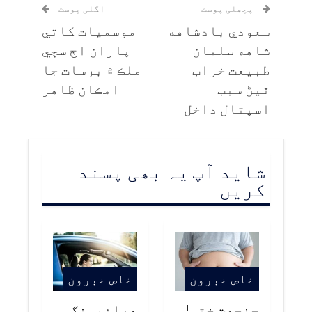
پچھلی پوسٹ
اگلی پوسٹ
سعودي بادشاهه
موسميات کاتي
شاهه سلمان
پاران اڄ سڄي
طبيعت خراب
ملڪ ۾ برسات جا
ٿيڻ سبب
امڪان ظاهر
اسپتال داخل
شاید آپ یہ بھی پسند
کریں
خاص خبرون
خاص خبرون
جنجهٽ ختم!
ڊرائيونگ