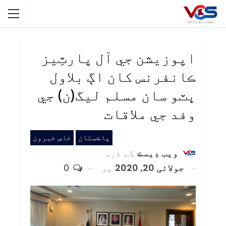
اپوزيشن جي آل پارٽِيز
ڪانفرنس کان اڳ بلاول
ڀٽو سان مسلم ليگ(ن) جي
وفد جي ملاقات
پاڪستان
خاص خبرون
ويب ڊيسڪ
کے ذریعہ
جولائی 20, 2020
پر
0