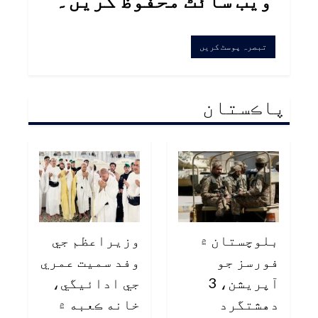
ویب سائٹ محفوظ کریں۔
پاڪستان
بلوچستان ۾
وزيراعظم جي
فورسز جو
وفد سميت عمري
آپريشن، 3
جي ادائيگي،
دهشتگرد
خانه ڪعبه ۾