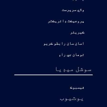
وڏي سرپرست
پروجيڪٽ ڊائريڪٽر
ڪيريئر
اسان سان رابطو ڪريو
توهان جي راءِ
سوشل ميڊيا
فيسبوڪ
يوٽيوب