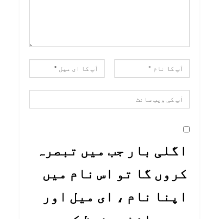
اگلی بار جب میں تبصرہ
کروں گا تو اس نام میں
اپنا نام ، ای میل اور