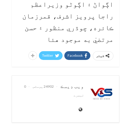
اڳواڻ ۽ اڳوڻو وزيراعظم
راجا پرويز اشرف، قمرزمان
ڪائره، چوڌري منظور ۽ حسن
مرتضيٰ به موجود هئا
Twitter
Facebook
شیئر
ويب ڊيسڪ
24902 پوسٹس
0
تبصرے