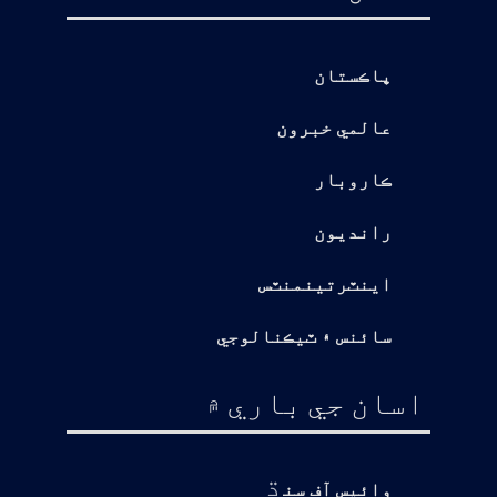
پاڪستان
عالمي خبرون
ڪاروبار
رانديون
اينٽرتينمنٽس
سائنس ۽ ٽيڪنالوجي
اسان جي باري ۾
ڌ
وائيس آف سن