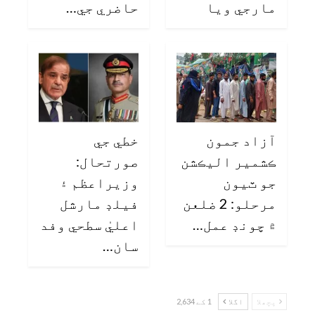
مارجي ويا
حاضري جي…
آزاد جمون
خطي جي
ڪشمير اليڪشن
صورتحال:
جو ٽيون
وزيراعظم ۽
مرحلو: 2 ضلعن
فيلڊ مارشل
۾ چونڊ عمل…
اعليٰ سطحي وفد
سان…
پچھلا
اگلا
1 کے 2,634