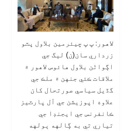
لاهور: پ پ چيئرمين بلاول ڀٽو
زرداري سان(ن) ليگ جي
اڳواڻن بلاول هائوس لاهور ۾
ملاقات ڪئي جنهن ۾ ملڪ جي
گڏيل سياسي صورتحال کان
علاوه اپوزيشن جي آل پارٽيز
ڪانفرنس جي ايجنڊا جي
تياري تي به ڳالهه ٻولهه