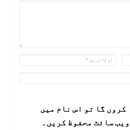
کروں گا تو اس نام میں
 ویب سائٹ محفوظ کریں۔