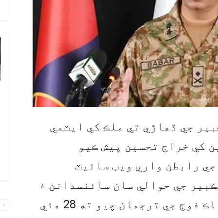
ح
خ
ص
و
ڪبير جي ڏهاڙي تي ملڪ کي ايٽمي
ف
 کي خراج تحسين پيش ڪيو
ا
جي رابطن واري ويب سائيٽ
و
28 مئي يوم تڪبير جي حوالي سان سائنسدانن ۽
انجنيئرز کي سلام پيش ڪيو.پاڪ فوج جي ترجمان چيو ته 28 مئي
پ