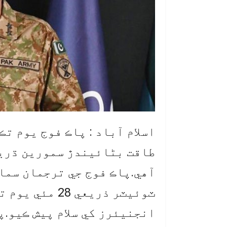
اسلام آباد : پاڪ فوج يوم ت
طاقت بڻائيندڙ سمورين ڌرين
آهي.پاڪ فوج جي ترجمان سما
ٽوئيٽر ذريعي 