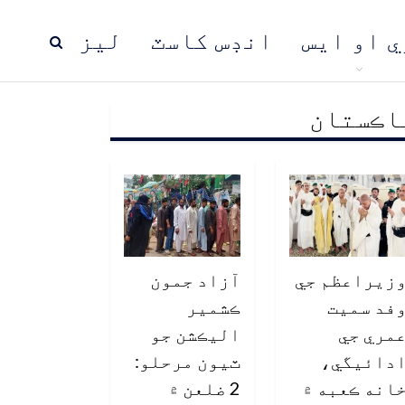
ي او ايس
انڊس کاسٽ
ليز
اڪستان
ڍ
پاڪستان
عالمي خبرون
زيراعظم جي
آزاد جمون
فد سميت
ڪشمير
مري جي
اليڪشن جو
دائيگي،
ٽيون مرحلو:
انه ڪعبه ۾
2 ضلعن ۾