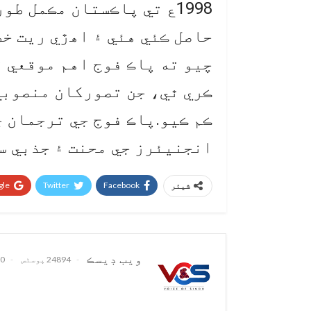
1998ع تي پاڪستان مڪمل ط
حاصل ڪئي هئي ۽ اهڙي ريت خط
چيو ته پاڪ فوج اهم موقعي ت
ڪري ٿي، جن تصورکان منصوبي
ڪم ڪيو.پاڪ فوج جي ترجمان چ
انجنيئرز جي محنت ۽ جذبي س
le+
Twitter
Facebook
شیئر
ويب ڊيسڪ
24894 پوسٹس
0 تبصرے