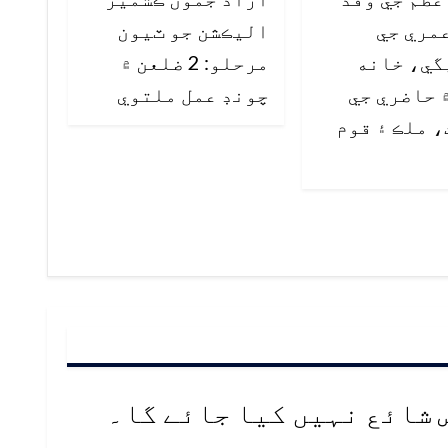
مري جي
اليڪشن جو ٽيون
گي، خانه
مرحلو: 2 ضلعن ۾
 حاضري جي
چونڊ عمل ملتوي
 ملڪ ۽ قوم
 شائع نہیں کیا جائے گا۔