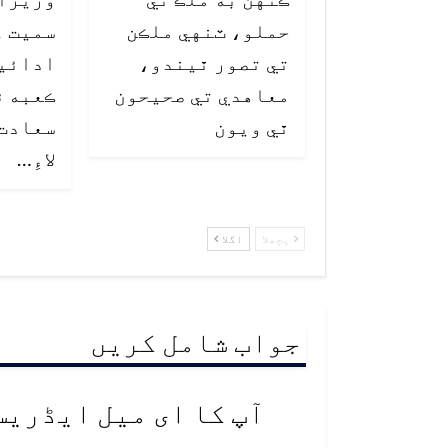
حملو، ٽنهي ملڪن
سميت ع
تي تصور ٿيندو،
ادائي
معاهدي تي صحيحون
ڪعبه ۾
ٿي ويون
سعادت،
لاءِ…
پچھلا
اگلا
جواب شامل کریں
آپ کا ای میل ایڈریس