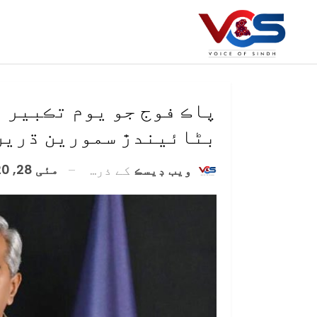
پاڪ فوج جو يوم تڪبير 
بڻائيندڙ سمورين ڌرين
مئی 28, 2020
ويب ڊيسڪ
کے ذریعہ