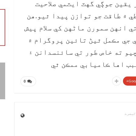
ور يقين جوڳي گهٽ ايٽمي صلاحيت
ي ۾ طاقت جو توازن پيدا ٿيو.هن
ي انهن سمورن ماڻهن کي سلام پيش
 جي مڪمل ٿيڻ تائين پروگرام ۾
يو ته خاص طور تي سائنسدانن ۽
بب اها ڪاميابي ممڪن ٿي
Goog
0