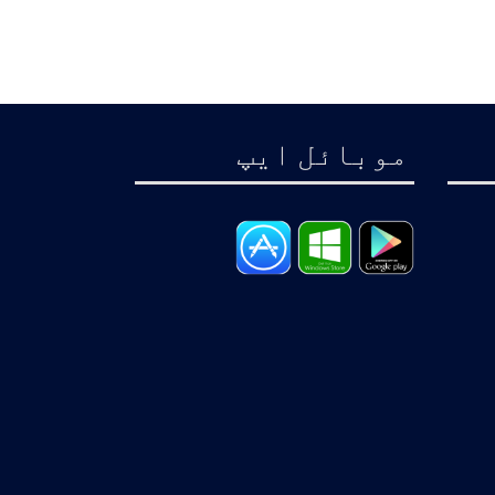
موبائل ايپ