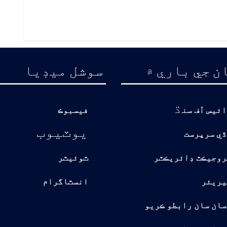
ن جي باري ۾
سوشل ميڊيا
ڌ
ائيس آف سن
فيسبوڪ
يوٽيوب
ڏي سرپرست
روجيڪٽ ڊائريڪٽر
ٽوئيٽر
يريئر
انسٽاگرام
سان سان رابطو ڪريو