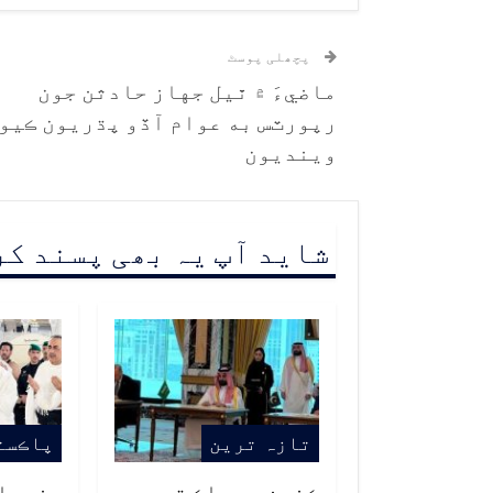
پچھلی پوسٹ
ماضيءَ ۾ ٿيل جهاز حادثن جون
رپورٽس به عوام آڏو پڌريون ڪيو
وينديون
شاید آپ یہ بھی پسند ک
تازہ ترین
پاڪست
ڪنهن به ملڪ تي
وزيراع