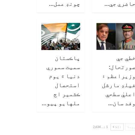
اضري جي…
چونڊ عمل…
طي جي
پاڪستان
ورتحال:
سميت سموري
زيراعظم ۽
دنيا ۾ يوم
يلڊ مارشل
استحصال
عليٰ سطحي
ڪشمير اڄ
فد سان…
ملهايو پيو…
چھلا
اگلا
1 کے 2,634