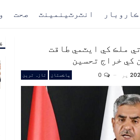
ڪاروبار
انٽرٽينمينٽ
صحت
و
پ
مُن
تي ملڪ کي ايٽمي طاقت
 کي خراج تحسين
پر
0
پاڪستان
تازہ ترین
و
و
ع
ا
خ