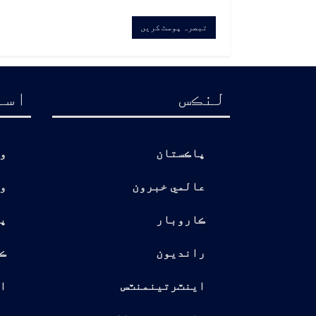
لنڪس
اسا
پاڪستان
و
عالمي خبرون
و
ڪاروبار
پ
رانديون
ڪ
اينٽرتينمنٽس
ا