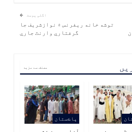
اگلی پوسٹ
توشه خانه ريفرنس ۾ نوازشريف جا
ن
گرفتاري وارنٽ جاري
ریں
مصنف سے مزید
ان
پاڪستان
ظم جي وفد
آزاد جمون ڪشمير