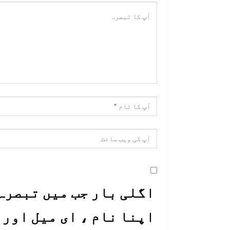
اگلی بار جب میں تبصرہ 
اپنا نام ، ای میل اور