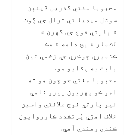
محبوبا مفتي گذريل ڏينهن
سوشل ميڊيا تي ترال جي ڳوٺ
۾ ڀارتي فوج جي گهرن ۾
لٽمار ۽ ڀڃ ڊاهه ۾ هڪ
ڪشميري ڇوڪري جي زخمي ٿيڻ
بابت به ٻڌايو هو.
محبوبا مفتي جو چوڻ هو ته
اهو ڪو پهريون ڀيرو ناهي
ٿيو ڀارتي فوج علائقي واسين
خلاف اهڙي پُرتشدد ڪارروايون
ڪندي رهندي آهي.