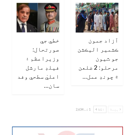
آزاد جمون
خطي جي
ڪشمير اليڪشن
صورتحال:
جو ٽيون
وزيراعظم ۽
مرحلو: 2 ضلعن
فيلڊ مارشل
۾ چونڊ عمل…
اعليٰ سطحي وفد
سان…
پچھلا
اگلا
1 کے 2,634