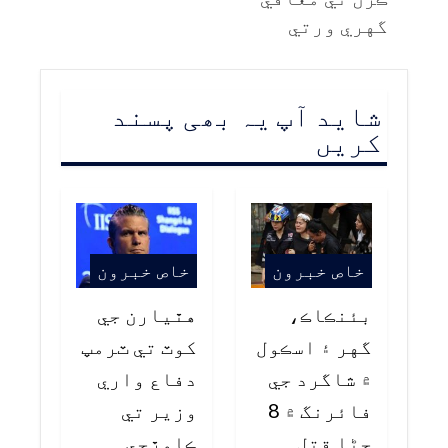
گهري ورتي
شاید آپ یہ بھی پسند
کریں
خاص خبرون
خاص خبرون
بئنڪاڪ،
هٿيارن جي
گهر ۽ اسڪول
کوٽ تي ٽرمپ
۾ شاگرد جي
دفاع واري
فائرنگ ۾ 8
وزير تي
ڄڻا قتل
ڪاوڙجي