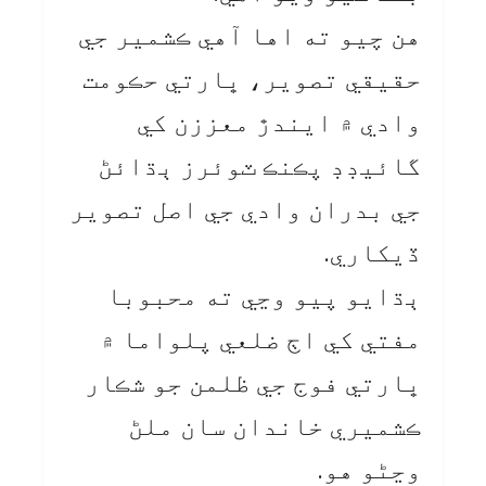
هن چيو ته اها آهي ڪشمير جي
حقيقي تصوير، ڀارتي حڪومت
وادي ۾ ايندڙ معززن کي
گائيڊڊ پڪنڪ ٽوئرز ٻڌائڻ
جي بدران وادي جي اصل تصوير
ڏيکاري.
ٻڌايو پيو وڃي ته محبوبا
مفتي کي اڄ ضلعي پلواما ۾
ڀارتي فوج جي ظلمن جو شڪار
ڪشميري خاندان سان ملڻ
وڃڻو هو.