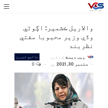
والاريل ڪشمير: اڳوڻي
وڏي وزير محبوبا مفتي
نظربند
ويب ڊيسڪ
کے ذریعہ
عالمي خبرون
ستمبر 30, 2021
پر
0