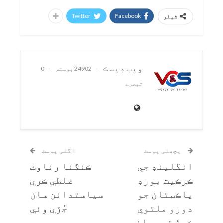
Twitter
Facebook
شیئر
ويب ڊيسڪ
24902 پوسٹس
0
تبصرے
پچھلی پوسٹ
اگلی پوسٹ
انگلينڊ جي
ڪنگنا رناوت
ڪرڪيٽ بورڊ
غلطي ڪري
پاڪستان جو
سياستدانن سان
دورو ملتوي
جُڙي وئي
ڪرڻ تي معافي