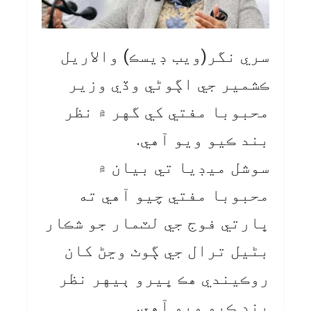
سري نگر(ويب ڊيسڪ) والاريل
ڪشمير جي اڳوڻي وڏي وزير
محبوبا مفتي کي گهر ۾ نظر
بند ڪيو ويو آهي.
سوشل ميڊيا تي بيان ۾
محبوبا مفتي چيو آهي ته
ڀارتي فوج جي لٽمار جو شڪار
بڻيل ترال جي ڳوٺ وڃڻ کان
روڪيندي هڪ ڀيرو ٻيهر نظر
بند ڪيو ويو آهي.