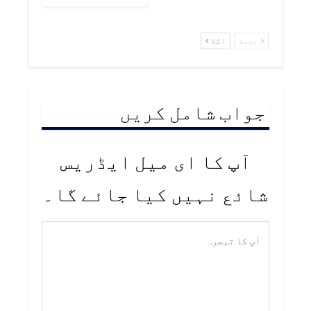
پچھلا
اگلا
جواب شامل کریں
آپ کا ای میل ایڈریس
شائع نہیں کیا جائے گا۔