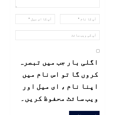
اگلی بار جب میں تبصرہ
کروں گا تو اس نام میں
اپنا نام ، ای میل اور
ویب سائٹ محفوظ کریں۔