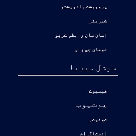
پروجيڪٽ ڊائريڪٽر
ڪيريئر
اسان سان رابطو ڪريو
توهان جي راءِ
سوشل ميڊيا
فيسبوڪ
يوٽيوب
ٽوئيٽر
انسٽاگرام