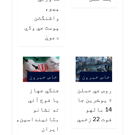
پيو،
واشنگٽن
پوسٽ جي وڏي
دعويٰ
خاص خبرون
خاص خبرون
روس جي حملن
جنگي جهاز
۾ يوڪرين جا
يا فوج آئي
14 ماڻهو
ته نشانو
فوت 22 زخمي
بڻائينداسين،
ايران