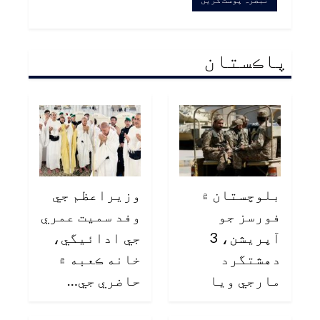
پاڪستان
بلوچستان ۾
وزيراعظم جي
فورسز جو
وفد سميت عمري
آپريشن، 3
جي ادائيگي،
دهشتگرد
خانه ڪعبه ۾
مارجي ويا
حاضري جي…