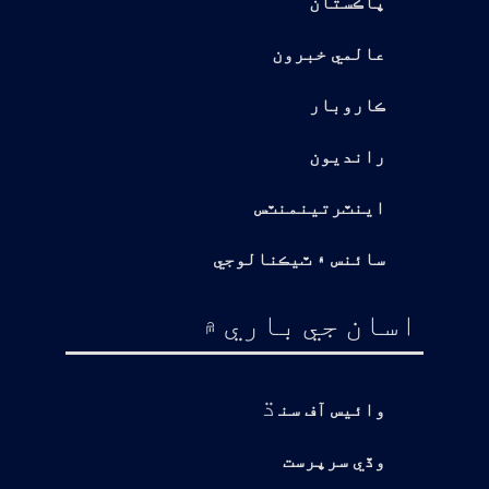
پاڪستان
عالمي خبرون
ڪاروبار
رانديون
اينٽرتينمنٽس
سائنس ۽ ٽيڪنالوجي
اسان جي باري ۾
ڌ
وائيس آف سن
وڏي سرپرست