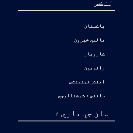
لنڪس
پاڪستان
عالمي خبرون
ڪاروبار
رانديون
اينٽرتينمنٽس
سائنس ۽ ٽيڪنالوجي
اسان جي باري ۾