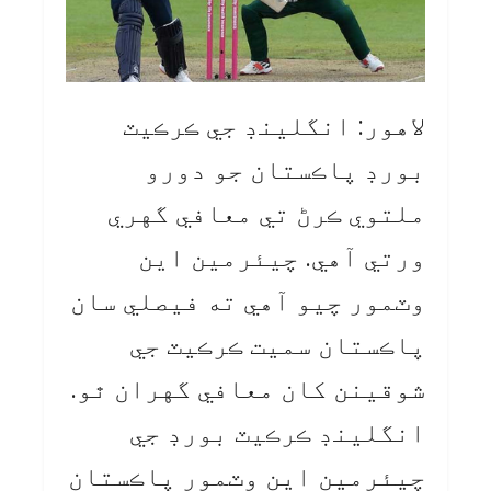
لاهور: انگلينڊ جي ڪرڪيٽ
بورڊ پاڪستان جو دورو
ملتوي ڪرڻ تي معافي گهري
ورتي آهي. چيئرمين اين
وٽمور چيو آهي ته فيصلي سان
پاڪستان سميت ڪرڪيٽ جي
شوقينن کان معافي گهران ٿو.
انگلينڊ ڪرڪيٽ بورڊ جي
چيئرمين اين وٽمور پاڪستان