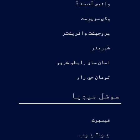
ڌ
وائيس آف سن
وڏي سرپرست
پروجيڪٽ ڊائريڪٽر
ڪيريئر
اسان سان رابطو ڪريو
توهان جي راءِ
سوشل ميڊيا
فيسبوڪ
يوٽيوب