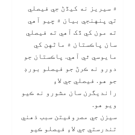
۾ سيريز نه کيڏڻ جي فيصلي
تي پنهنجي بيان ۾ چيو آهي
ته مون کي ڏک آهي ته فيصلي
سان پاڪستان ۾ ماڻهن کي
مايوسي ٿي آهي. پاڪستان جو
دورو نه ڪرڻ جو فيصلو بورڊ
جو هو. فيصلي جي لاءِ
رانديگرن سان مشورو نه ڪيو
ويو هو.
سيزن جي مصروفيتن سبب ذهني
تندرستي جي لاءِ فيصلو ڪيو