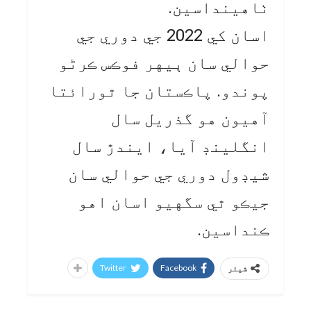
ٺاهينداسين.
اسان کي 2022 جي دوري جي
حوالي سان ٻيهر فوڪس ڪرڻو
پوندو. پاڪستان جا ٿورائتا
آهيون هو گذريل سال
انگلينڊ آيا، ايندڙ سال
شيڊول دوري جي حوالي سان
جيڪو ٿي سگهيو اسان اهو
ڪنداسين.
Twitter
Facebook
شیئر