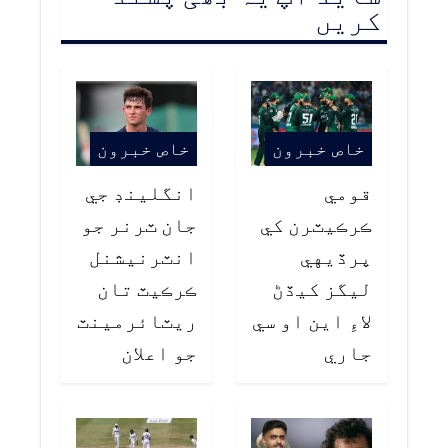
کریں
خاص خبرون
خاص خبرون
قومي
انگلينڊ جي
ڪرڪيٽرن کي
جان ٽرنر جو
پرڏيهي
انٽرنيشنل
ليگز کيڏڻ
ڪرڪيٽ تان
لاءِ اين او سي
ريٽائرمينٽ
جاري
جو اعلان