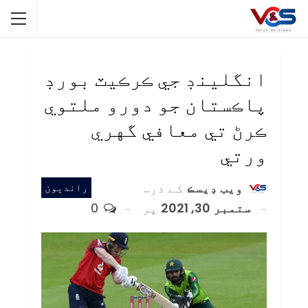
انگلينڊ جي ڪرڪيٽ بورڊ
پاڪستان جو دورو ملتوي
ڪرڻ تي معافي گهري
ورتي
ويب ڊيسڪ
کے ذریعہ
رانديون
ستمبر 30, 2021
پر
0