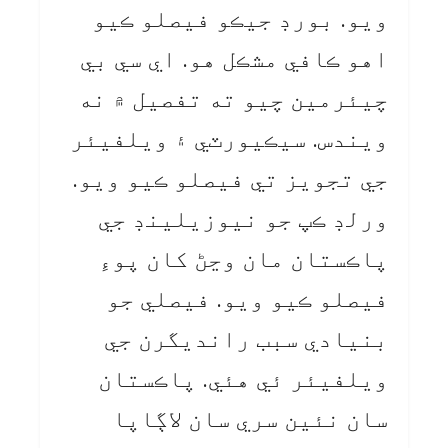
ويو. بورڊ جيڪو فيصلو ڪيو
اهو ڪافي مشڪل هو. اي سي بي
چيئرمين چيو ته تفصيل ۾ نه
ويندس. سيڪيورٽي ۽ ويلفيئر
جي تجويز تي فيصلو ڪيو ويو.
ورلڊ ڪپ جو نيوزيلينڊ جي
پاڪستان مان وڃڻ کان پوءِ
فيصلو ڪيو ويو. فيصلي جو
بنيادي سبب رانديگرن جي
ويلفيئر ئي هئي. پاڪستان
سان نئين سري سان لاڳاپا