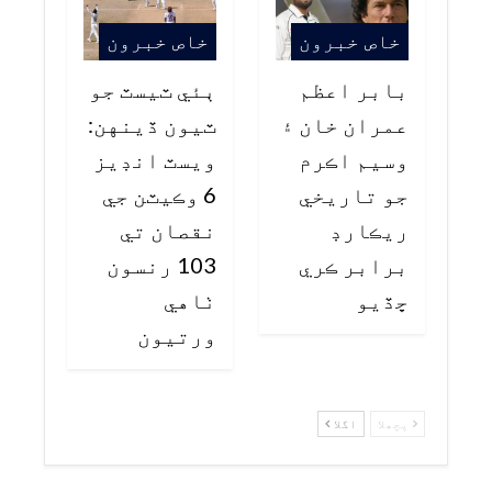
خاص خبرون
خاص خبرون
بابر اعظم
ٻئي ٽيسٽ جو
عمران خان ۽
ٽيون ڏينهن:
وسيم اڪرم
ويسٽ انڊيز
جو تاريخي
6 وڪيٽن جي
ريڪارڊ
نقصان تي
برابر ڪري
103 رنسون
ڇڏيو
ٺاهي
ورتيون
پچھلا
اگلا