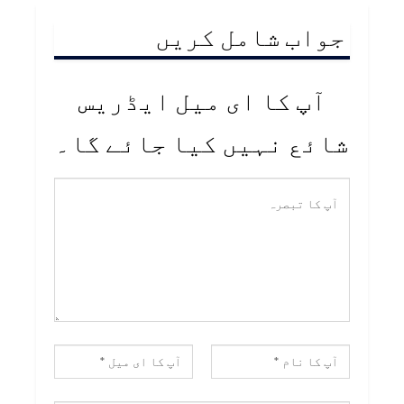
جواب شامل کریں
آپ کا ای میل ایڈریس
شائع نہیں کیا جائے گا۔