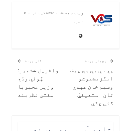
ويب ڊيسڪ
24902 پوسٹس
0
تبصرے
پچھلی پوسٹ
اگلی پوسٹ
پي سي بي جي چيف
والاريل ڪشمير:
ايگزيڪيوٽو
اڳوڻي وڏي
وسيم خان عهدي
وزير محبوبا
تان استعيفيٰ
مفتي نظربند
ڏئي ڇڏي
شاید آپ یہ بھی پسند