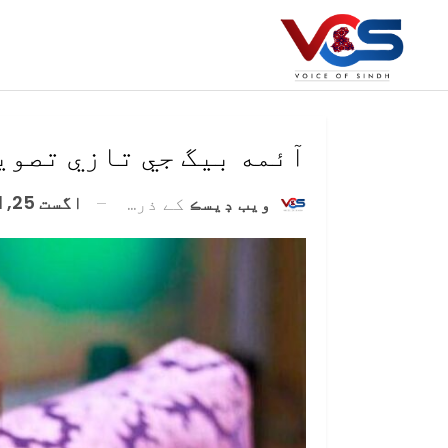
آئمه بيگ جي تازي تصوي
اگست 25, 2021
ويب ڊيسڪ
کے ذریعہ