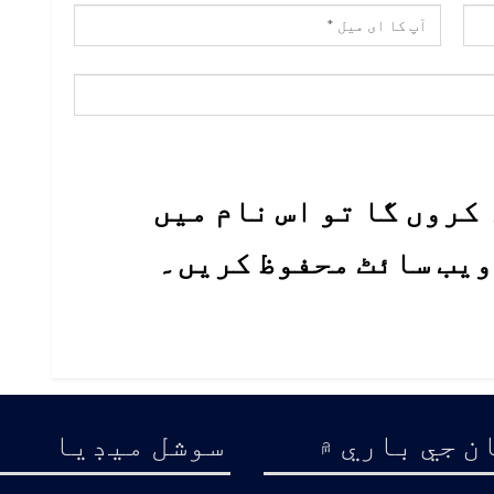
کروں گا تو اس نام میں
 ویب سائٹ محفوظ کریں۔
ن جي باري ۾
سوشل ميڊيا