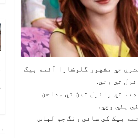
آ
ڪ
ٽري جي مشهور گلوڪارا آئمه بيگ
ا
رل ٿي وئي.
ٽ
ڊيا تي وائرل ٿيڻ تي مداحن
چ
ي پئي وڃي.
مه بيگ کي سائي رنگ جو لباس
پ