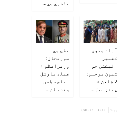
حاضري جي…
زاد جمون
خطي جي
شمير
صورتحال:
ليڪشن جو
وزيراعظم ۽
يون مرحلو:
فيلڊ مارشل
2 ضلعن ۾
اعليٰ سطحي
ونڊ عمل…
وفد سان…
چھلا
اگلا
1 کے 2,634