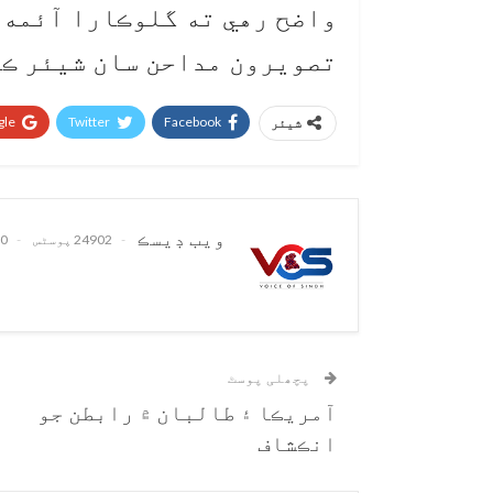
واضح رهي ته گلوڪارا آئمه 
تصويرون مداحن سان شيئر ڪن
le+
Twitter
Facebook
شیئر
ويب ڊيسڪ
24902 پوسٹس
0 تبصرے
پچھلی پوسٹ
آمريڪا ۽ طالبان ۾ رابطن جو
انڪشاف