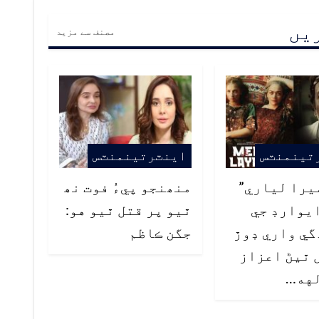
ریں
مصنف سے مزید
تينمنٽس
اينٽرتينمنٽس
يرا لياري”
منھنجو پيءُ فوت نھ
يوارڊ جي
ٿيو پر قتل ٿيو هو:
ي واري ڊوڙ
جگن ڪاظم
 ٿيڻ اعزاز
لهه…