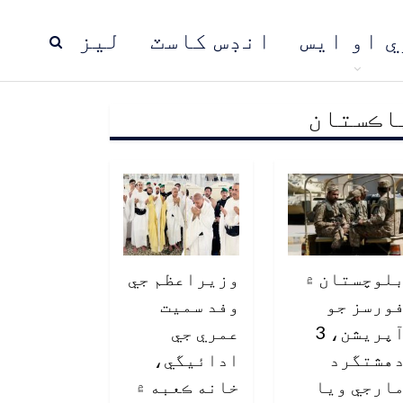
ي او ايس
انڊس کاسٽ
ليز
اڪستان
ڍ
پاڪستان
عالمي خبرون
لوچستان ۾
وزيراعظم جي
ورسز جو
وفد سميت
آپريشن، 3
عمري جي
هشتگرد
ادائيگي،
ارجي ويا
خانه ڪعبه ۾