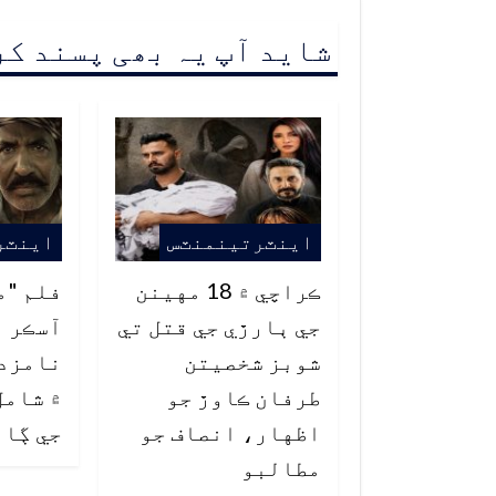
شاید آپ یہ بھی پسند ک
اينٽرتينمنٽس
اينٽر
ڪراچي ۾ 18 مهينن
فلم "م
جي ٻارڙي جي قتل تي
آسڪر ا
شوبز شخصيتن
نامزدگ
طرفان ڪاوڙ جو
۾ شامل
اظهار، انصاف جو
جي ڳا
مطالبو