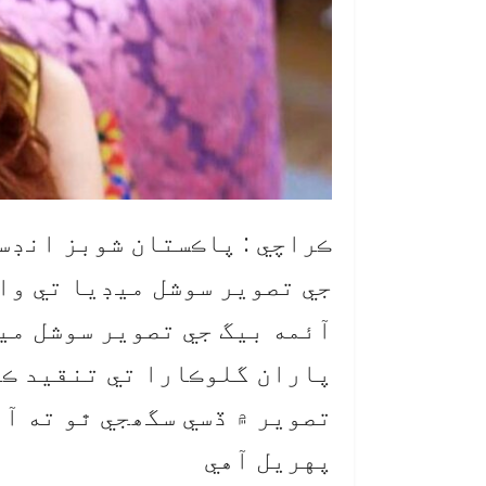
ڪراچي : پاڪستان شوبز انڊس
جي تصوير سوشل ميڊيا تي وائ
آئمه بيگ جي تصوير سوشل مي
پاران گلوڪارا تي تنقيد ڪئ
تصوير ۾ ڏسي سگھجي ٿو ته آئ
پهريل آهي