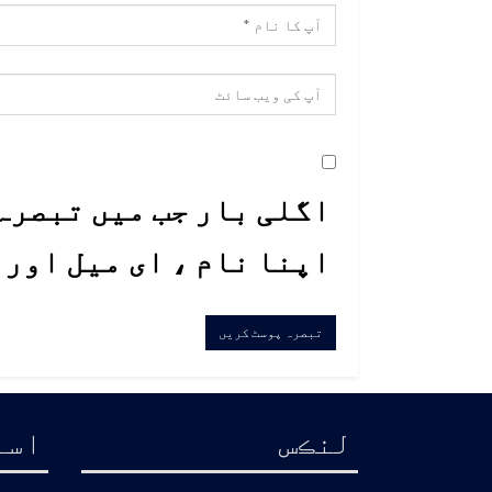
اگلی بار جب میں تبصرہ 
اپنا نام ، ای میل اور
لنڪس
اسا