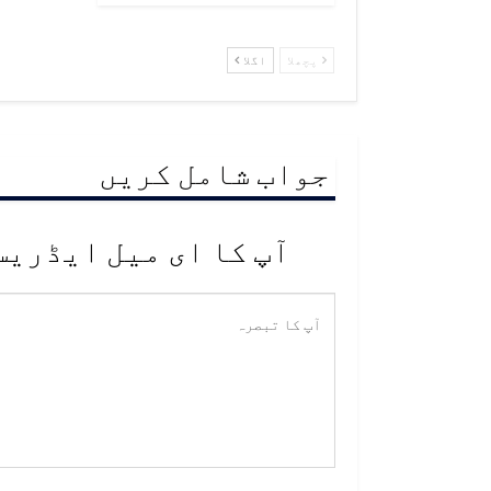
پچھلا
اگلا
جواب شامل کریں
آپ کا ای میل ایڈریس