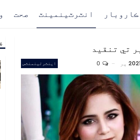
ڪاروبار
انٽرٽينمينٽ
صحت
و
پ
مُن
ر تي تنقيد
پر
0
اينٽرتينمنٽس
ب
ف
د
م