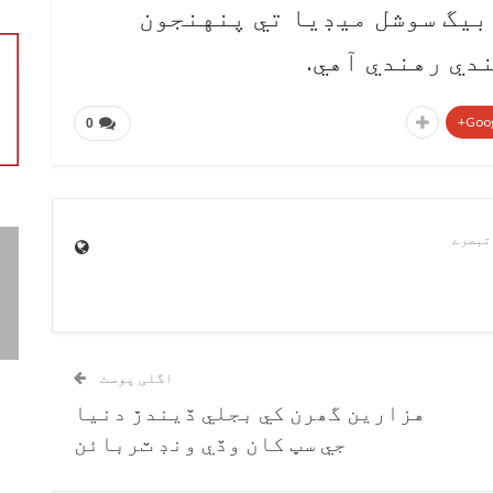
بيگ سوشل ميڊيا تي پنهنجون
دي رهندي آهي.
Goog
0
اگلی پوسٹ
هزارين گھرن کي بجلي ڏيندڙ دنيا
جي سڀ کان وڏي ونڊ ٽربائن