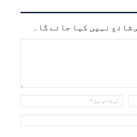
 شائع نہیں کیا جائے گا۔