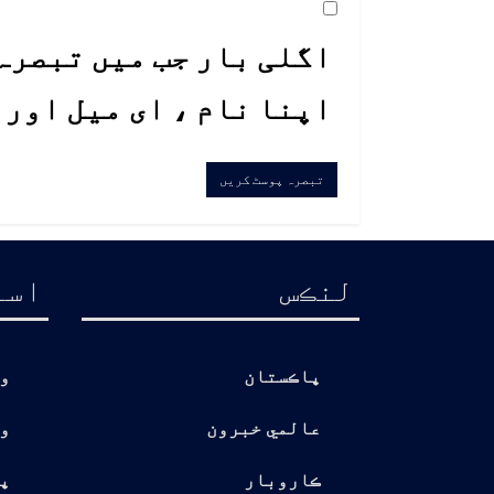
اگلی بار جب میں تبصرہ 
اپنا نام ، ای میل اور
لنڪس
اسا
پاڪستان
و
عالمي خبرون
و
ڪاروبار
پ