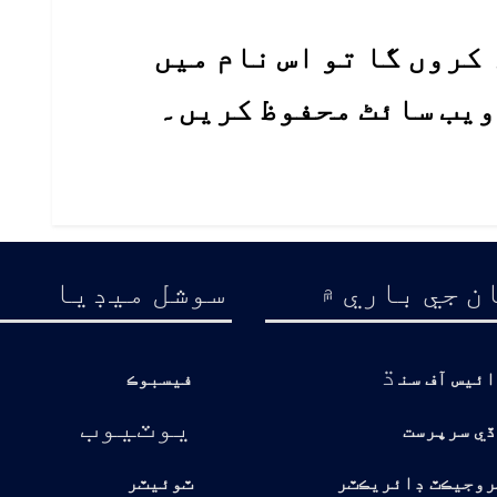
کروں گا تو اس نام میں
 ویب سائٹ محفوظ کریں۔
ن جي باري ۾
سوشل ميڊيا
ڌ
ائيس آف سن
فيسبوڪ
يوٽيوب
ڏي سرپرست
روجيڪٽ ڊائريڪٽر
ٽوئيٽر