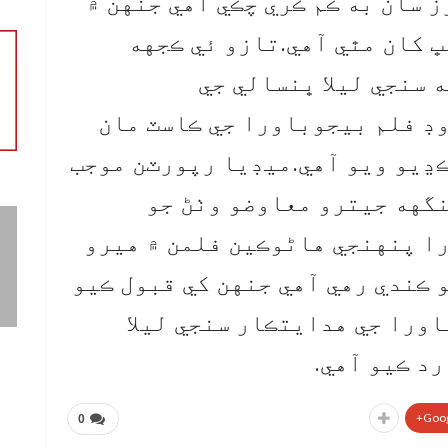
 سان به ڪم ڪري چڪي آهي جنهن ۾
ڀ کان مٿي آهي.تازو ئي ڪجهه
ه سنجي ليلا ڀنسالي جي
ڊ فلم بيجوباورا جي ڪاسٽ مان
ڍيو ويو آهي.ميڊيا رپورٽن موجب
گهه جيترو معاوضو وٺڻ جو
ا پنهنجي هاڻوڪين فلمن ۾ هيرو
 ڪندي رهي آهي جنهن کي قبول ڪيو
اورا جي هدايتڪار سنجي ليلا
د ڪيو آهي.
Goog
0