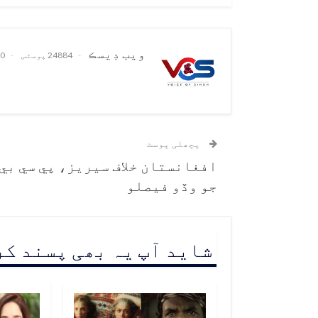
ويب ڊيسڪ
24884 پوسٹس
0 تبصرے
پچھلی پوسٹ
افغانستان خلاف سيريز، پي سي بي
جو وڏو فيصلو
شاید آپ یہ بھی پسند ک