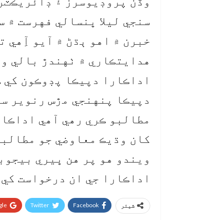
وڏن پروڊيوسرز ۽ ڊائريڪٽرز
سنجي ليلا ڀنسالي فهرست ۾ س
خبرن ۾ اهو ٻڌڻ ۾ آيو آِهي ت
هدايتڪاري ۾ ٺهندڙ بالي وو
اداڪارا دپيڪا پڊوڪون کي ڪ
دپيڪا پنهنجي مڙس رنوير سن
مطالبو ڪري رهي آهي اداڪار
کان وڌيڪ معاوضي جو مطالبو
ويندو هو پر هن ڀيري بيجوب
اداڪارا جي ان درخواست کي ر
le+
Twitter
Facebook
شیئر