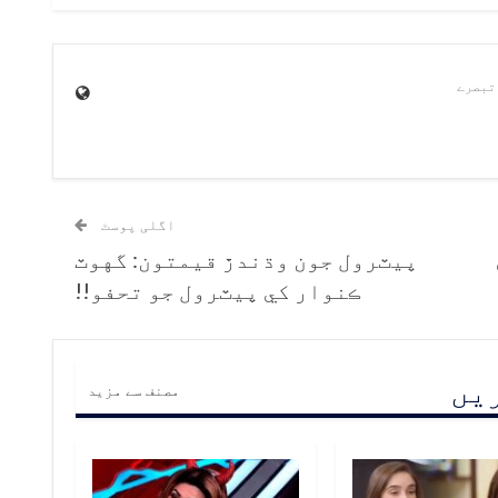
اگلی پوسٹ
پيٽرول جون وڌندڙ قيمتون: گهوٽ
ڪنوار کي پيٽرول جو تحفو!!
ریں
مصنف سے مزید