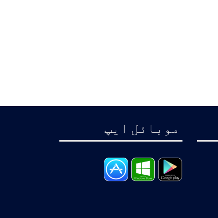
موبائل ايپ