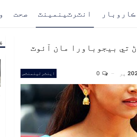
ڪاروبار
انٽرٽينمينٽ
صحت
و
پ
مُن
 تي بيجوباورا مان آئوٽ
پر
0
اينٽرتينمنٽس
خ
ص
و
ف
ا