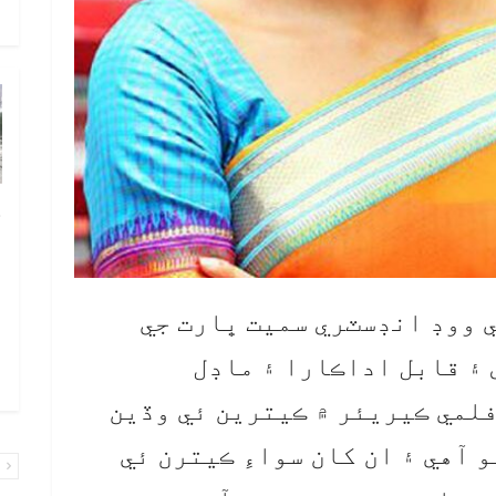
و
چ
ب
ٻ
ص
 ووڊ انڊسٽري سميت ڀارت جي
م
۽ قابل اداڪارا ۽ ماڊل
۾ 
لمي ڪيريئر ۾ ڪيترين ئي وڏين
 آهي ۽ ان کان سواءِ ڪيترن ئي
پ