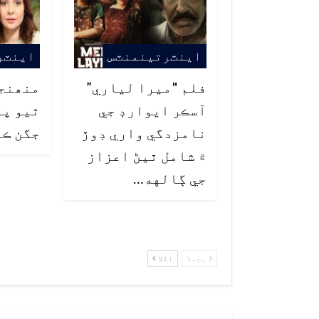
اينٽرتينمنٽس
اينٽر
فلم "ميرا لياري”
منھنجو
آسڪر ايوارڊ جي
ٿيو پر
نامزدگي واري ڊوڙ
جگن ڪا
۾ شامل ٿيڻ اعزاز
جي ڳالهه…
پچھلا
اگلا