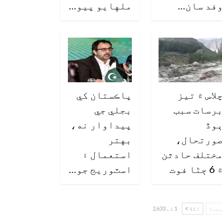
فد سان…
ملهايو پيو…
لاس ۾ تيز
پاڪستان کي
رسات سبب
بجلي جي
وڏ
پيداوار نه،
ورتحال،
بهتر
ختلف حادثن
استعمال ۽
6 ڄڻا فوت
اسٽوريج جو…
چھلا
اگلا
1 کے 2,633