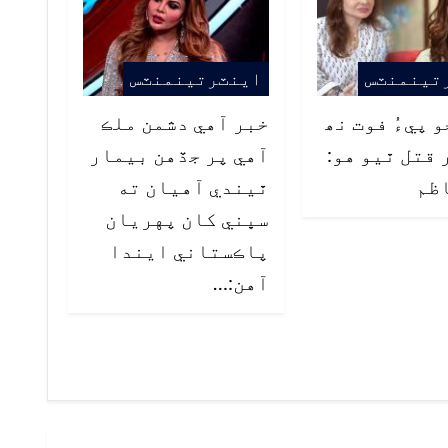
تينمنٽس
اينٽرتينمنٽس
 پيءُ فوت نھ
خبر آهي دشمن ملڪ
 قتل ٿيو هو:
آهي پر جڏهن بيمار
ظم
ٿيندي آهيان ته
سڀني کان پهريان
پاڪستاني ايندا
آهن:…