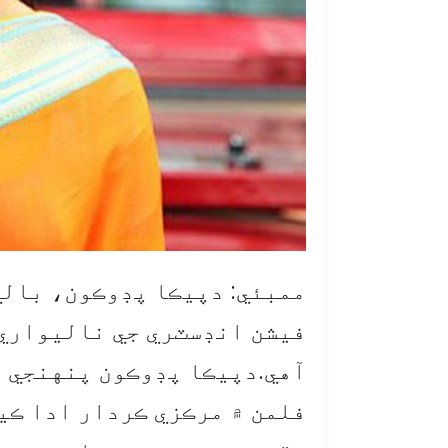
ممبئي: دپيڪا پڊوڪون، بالي
فيشن انڊسٽري جي ناليواري 
آهي.دپيڪا پڊوڪون پنهنجي ف
فلمن ۾ مرڪزي ڪردار ادا ڪيو