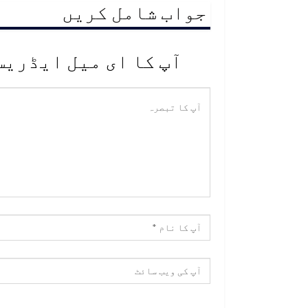
جواب شامل کریں
آپ کا ای میل ایڈریس