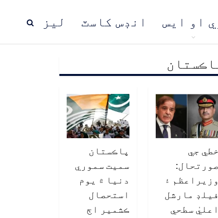
ي او ايس
انڊس کاسٽ
ليز
اڪستان
ڍ
پاڪستان
عالمي خبرون
طي جي
پاڪستان
ورتحال:
سميت سموري
زيراعظم ۽
دنيا ۾ يوم
يلڊ مارشل
استحصال
عليٰ سطحي
ڪشمير اڄ