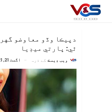
دپيڪا وڏو معاوضو گهرڻ
ٿي: ڀارتي ميڊيا
اگست 21, 2021
ويب ڊيسڪ
کے ذریعہ