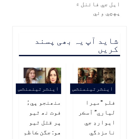
ايل جي فائنل ۾
پهچي وئي
شاید آپ یہ بھی پسند
کریں
اينٽرتينمنٽس
اينٽرتينمنٽس
فلم "ميرا
منھنجو پيءُ
لياري” آسڪر
فوت نھ ٿيو
ايوارڊ جي
پر قتل ٿيو
نامزدگي
هو: جگن ڪاظم