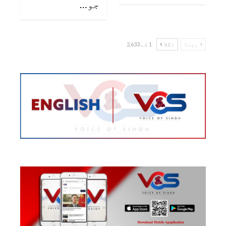
جو…
پچھلا
اگلا
1 کے 2,633