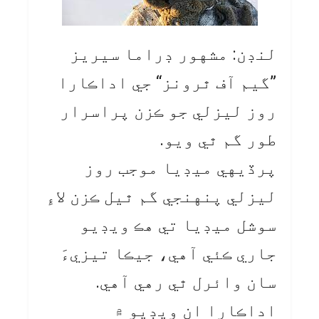
لنڊن: مشهور ڊراما سيريز
”گيم آف ٿرونز“ جي اداڪارا
روز ليزلي جو ڪزن پراسرار
طور گم ٿي ويو.
پرڏيهي ميڊيا موجب روز
ليزلي پنهنجي گم ٿيل ڪزن لاءِ
سوشل ميڊيا تي هڪ ويڊيو
جاري ڪئي آهي، جيڪا تيزيءَ
سان وائرل ٿي رهي آهي.
اداڪارا ان ويڊيو ۾