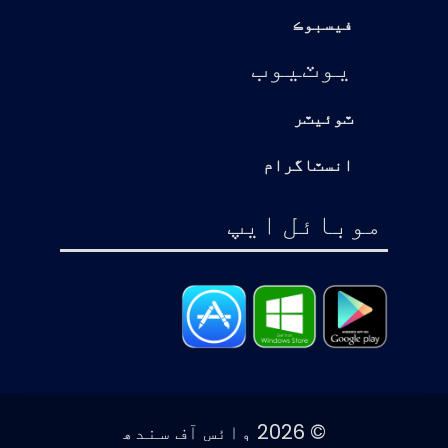
فيسبوڪ
يوٽيوب
ٽوئيٽر
انسٽاگرام
موبائل ايپ
© 2026 وائس آف سندھ