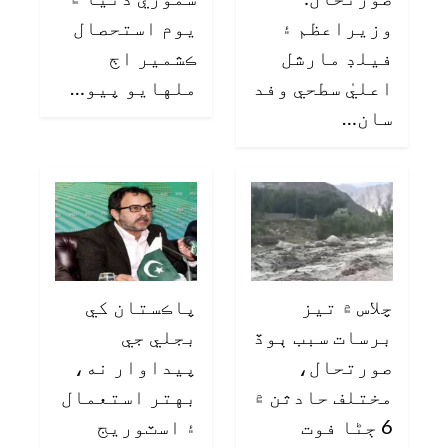
وزيراعظم ۽
يوم استحصال
فيلڊ مارشل
ڪشمير اڄ
اعليٰ سطحي وفد
ملهايو پيو…
سان…
چلاس ۾ تيز
پاڪستان کي
برسات سبب ٻوڏ
بجلي جي
صورتحال،
پيداوار نه،
مختلف حادثن ۾
بهتر استعمال
6 ڄڻا فوت
۽ اسٽوريج