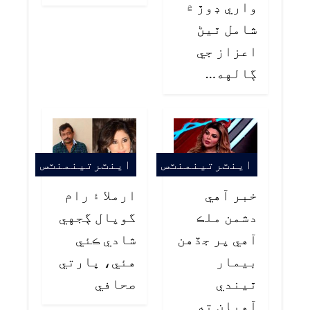
واري ڊوڙ ۾
شامل ٿيڻ
اعزاز جي
ڳالهه…
اينٽرتينمنٽس
اينٽرتينمنٽس
خبر آهي
ارملا ۽ رام
دشمن ملڪ
گوپال ڳجهي
آهي پر جڏهن
شادي ڪئي
بيمار
هئي، ڀارتي
ٿيندي
صحافي
آهيان ته