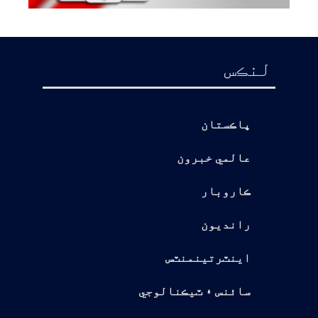
لنڪس
پاڪستان
عالمي خبرون
ڪاروبار
رانديون
اينٽرتينمنٽس
سائنس ۽ ٽيڪنالوجي