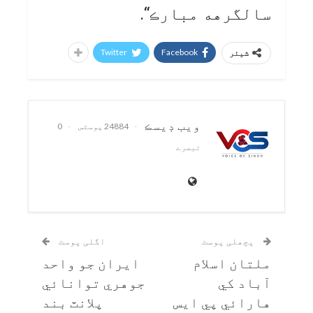
سالگرهه مبارڪ“.
Twitter
Facebook
شیئر
ويب ڊيسڪ
24884 پوسٹس
0
تبصرے
پچھلی پوسٹ
اگلی پوسٹ
ملتان اسلام
ايران جو واحد
آباد کي
جوهري توانائي
هارائي پي ايس
پلانٽ بند