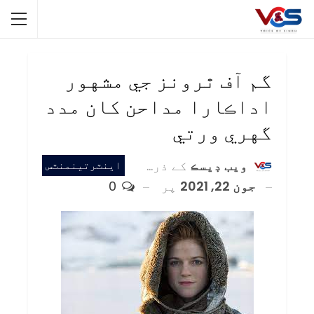
گم آف ٿرونز جي مشهور
اداڪارا مداحن کان مدد
گهري ورتي
ويب ڊيسڪ
کے ذریعہ
اينٽرتينمنٽس
جون 22, 2021
پر
0