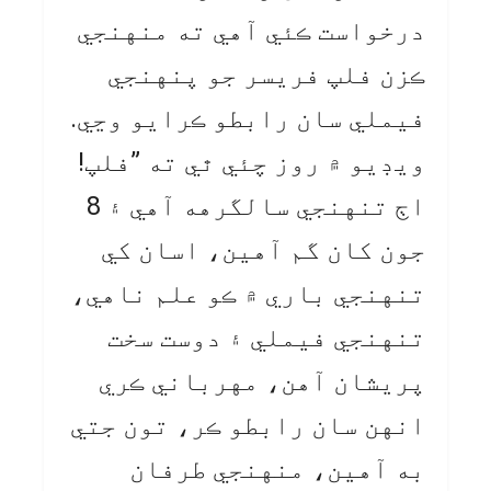
درخواست ڪئي آهي ته منهنجي
ڪزن فلپ فريسر جو پنهنجي
فيملي سان رابطو ڪرايو وڃي.
ويڊيو ۾ روز چئي ٿي ته ”فلپ!
اڄ تنهنجي سالگرهه آهي ۽ 8
جون کان گم آهين، اسان کي
تنهنجي باري ۾ ڪو علم ناهي،
تنهنجي فيملي ۽ دوست سخت
پريشان آهن، مهرباني ڪري
انهن سان رابطو ڪر، تون جتي
به آهين، منهنجي طرفان