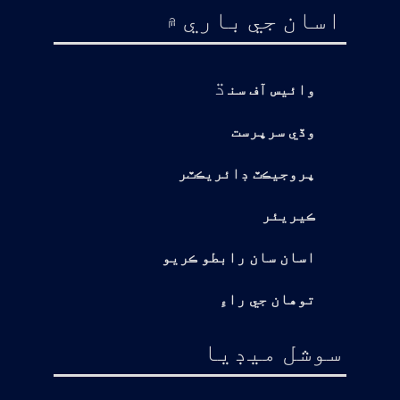
اسان جي باري ۾
ڌ
وائيس آف سن
وڏي سرپرست
پروجيڪٽ ڊائريڪٽر
ڪيريئر
اسان سان رابطو ڪريو
توهان جي راءِ
سوشل ميڊيا