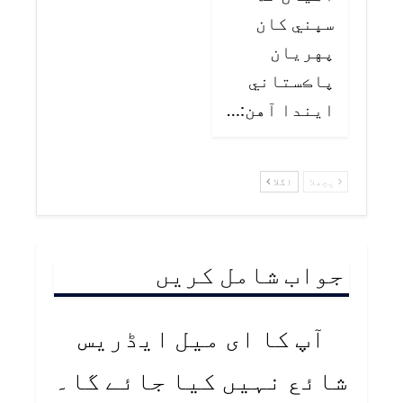
سڀني کان
پهريان
پاڪستاني
ايندا آهن:…
پچھلا
اگلا
جواب شامل کریں
آپ کا ای میل ایڈریس
شائع نہیں کیا جائے گا۔