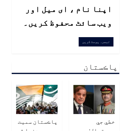
اپنا نام ، ای میل اور
ویب سائٹ محفوظ کریں۔
پاڪستان
خطي جي
پاڪستان سميت
صورتحال:
سموري دنيا ۾