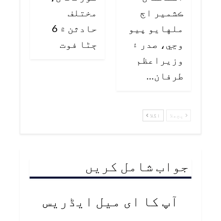
ڪشمير اڄ
مختلف
ملهايو پيو
حادثن ۾ 6
وڃي، صدر ۽
ڄڻا فوت
وزيراعظم
طرفان…
پچھلا
اگلا
جواب شامل کریں
آپ کا ای میل ایڈریس