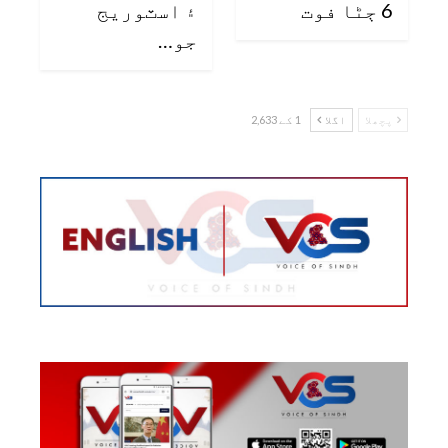
6 ڄڻا فوت
۽ اسٽوريج
جو…
پچھلا
اگلا
1 کے 2,633