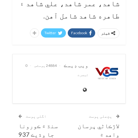
شاهد، عمر شاهد، علي شاهد ۽
طاهره شاهد شامل آهن.
Twitter
Facebook
شیئر
ويب ڊيسڪ
24884 پوسٹس
0
تبصرے
پچھلی پوسٹ
اگلی پوسٹ
لاڙڪاڻي ڀرسان
سنڌ ۾ ڪورونا
واهه ۾
جا وڌيڪ 937