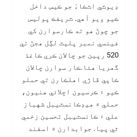
ڊيوٽي اٽڪاءَ جو ڪيس داخل
ڪيو ويو آهي. ٽريفڪ پوليس
جو چوڻ هو ته ڪارسوارن کي
فينسي نمبر پليٽ لڳل هجڻ تي
520 رپين جو چالان ڪري ڪاغذ
گھريا هئا.ڪار سوارن چالان
ڪاپي ڦاڙي اهلڪارن تي حملو
ڪيو ۽ ڪرسيون اڇلائي هنيون،
حملي ۾ هيڊڪانسٽيبل شهباز
علي ۽ ڪانسٽيبل تحسين زخمي
ٿي پيا. جوابدارن ۾ اسفند