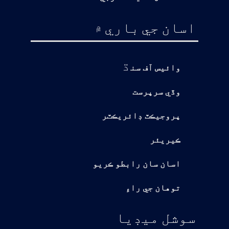
اسان جي باري ۾
ڌ
وائيس آف سن
وڏي سرپرست
پروجيڪٽ ڊائريڪٽر
ڪيريئر
اسان سان رابطو ڪريو
توهان جي راءِ
سوشل ميڊيا