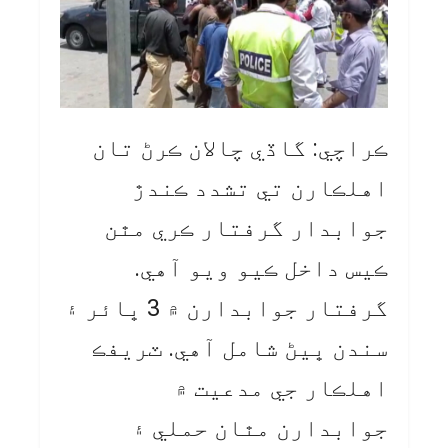
ڪراچي: گاڏي چالان ڪرڻ تان
اهلڪارن تي تشدد ڪندڙ
جوابدار گرفتار ڪري مٿن
ڪيس داخل ڪيو ويو آهي.
گرفتار جوابدارن ۾ 3 ڀائر ۽
سندن ڀيڻ شامل آهي. ٽريفڪ
اهلڪار جي مدعيت ۾
جوابدارن مٿان حملي ۽