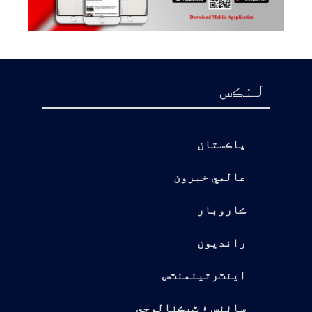
لنڪس
پاڪستان
عالمي خبرون
ڪاروبار
رانديون
اينٽرتينمنٽس
سائنس ۽ ٽيڪنالوجي