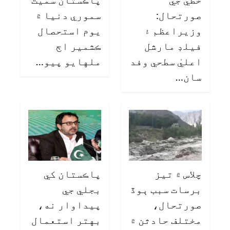
صورتحال:
سموري دنيا ۾
وزيراعظم ۽
يوم استحصال
فيلڊ مارشل
ڪشمير اڄ
اعليٰ سطحي وفد
ملهايو پيو…
سان…
چلاس ۾ تيز
پاڪستان کي
برسات سبب ٻوڏ
بجلي جي
صورتحال،
پيداوار نه،
مختلف حادثن ۾
بهتر استعمال