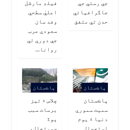
جي رستي جي
فيلڊ مارشل
جاگرافيائي
اعليٰ سطحي
حدن تي متفق
وفد سان
سعودي عرب
جي دوري تي
روانا…
پاڪستان
پاڪستان
پاڪستان
چلاس ۾ تيز
سميت سموري
برسات سبب
دنيا ۾ يوم
ٻوڏ
استحصال
صورتحال،