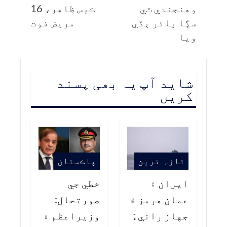
وهنجندي ٽي
ڪيس ظاهر، 16
سڳا ڀائر ٻڏي
مريض فوت
ويا
شاید آپ یہ بھی پسند
کریں
تازہ ترین
پاڪستان
ايران ۽
خطي جي
عمان هرمز ۾
صورتحال:
جهاز رانيءَ
وزيراعظم ۽