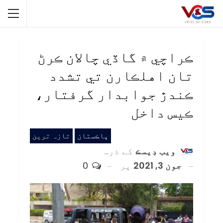
ڪراچي ۾ گاڏي چالان ڪرڻ
تان اهلڪارن تي تشدد
ڪندڙ جوابدار گرفتار،
ڪيس داخل
پاڪستان
تازہ ترین
ويب ڊيسڪ
کے ذریعہ
جون 3, 2021
پر
0