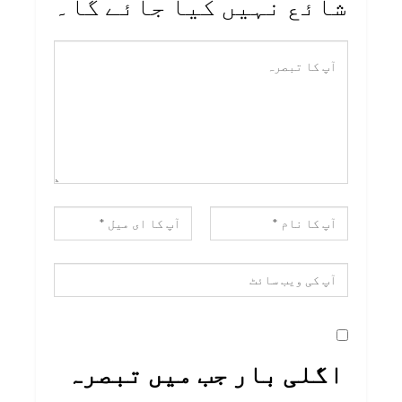
شائع نہیں کیا جائے گا۔
اگلی بار جب میں تبصرہ