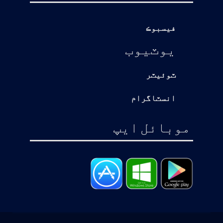
فيسبوڪ
يوٽيوب
ٽوئيٽر
انسٽاگرام
موبائل ايپ