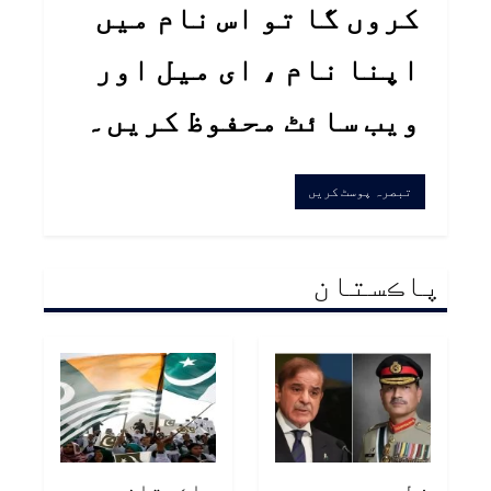
کروں گا تو اس نام میں
اپنا نام ، ای میل اور
ویب سائٹ محفوظ کریں۔
پاڪستان
خطي جي
پاڪستان سميت