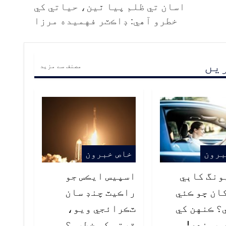
اسان تي ظلم پيا ٿين، حياتي کي
خطرو آهي: ڊاڪٽر فهميده مرزا
ریں
مصنف سے مزید
برون
خاص خبرون
ونگ کاٻي
اسپيس ايڪس جو
ان ڇو ڪئي
راڪيٽ چنڊ سان
؟ ڪنهن کي
ٽڪرائجي ويو،
 هوندي!
ڌرتي کي خطرو؟