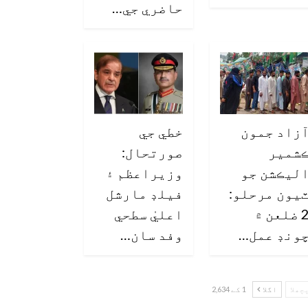
حاضري جي…
زاد جمون
خطي جي
شمير
صورتحال:
ليڪشن جو
وزيراعظم ۽
يون مرحلو:
فيلڊ مارشل
2 ضلعن ۾
اعليٰ سطحي
ونڊ عمل…
وفد سان…
چھلا
اگلا
1 کے 2,634