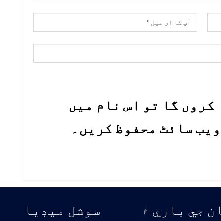
کروں گا تو اس نام میں
 ویب سائٹ محفوظ کریں۔
ن جي باري ۾
سوشل ميڊيا