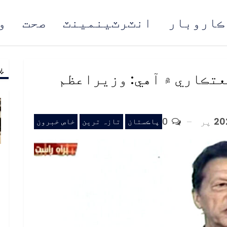
ڪاروبار
انٽرٽينمينٽ
صحت
و
پ
مُن
تڪاري ۾ آهي: وزيراعظم
پر
0
پاڪستان
تازہ ترین
خاص خبرون
ب
ف
د
م