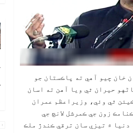
آ
ڪ
ا
ن خان چيو آهي ته پاڪستان جو
ٽ
ڻهو حيران ٿي ويا آهن ته اسان
4 سيڪڙو تي ڪيئن ٿي وئي، وزيراعظم عمران
چ
نامڪ زون جي ڪمرشل لانچ جي
 دنيا ۾ تيزي سان ترقي ڪندڙ ملڪ
پ