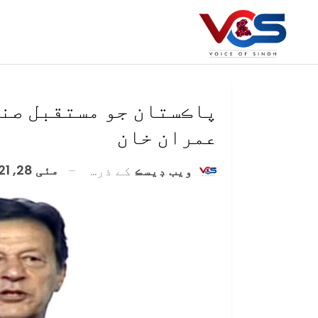
پاڪستان جو مستقبل صنع
عمران خان
مئی 28, 2021
ويب ڊيسڪ
کے ذریعہ