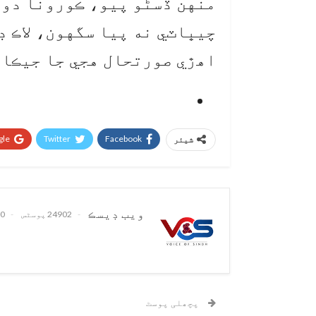
منهن ڏسڻو پيو، ڪورونا دور
چيڀاٽي نه پيا سگهون، لاڪ ڊ
اهڙي صورتحال هجي جا جيڪا 
le+
Twitter
Facebook
شیئر
ويب ڊيسڪ
24902 پوسٹس
0 تبصرے
پچھلی پوسٹ