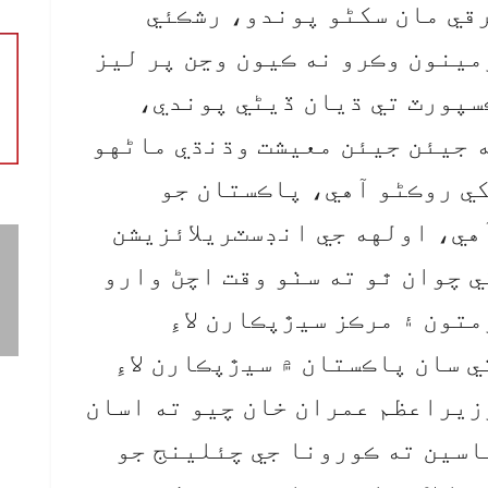
رقي مان سکڻو پوندو، رشڪئي
مينون وڪرو نه ڪيون وڃن پر ليز
سپورٽ تي ڌيان ڏيڻي پوندي،
 جيئن جيئن معيشت وڌنڌي ماڻهو
ي روڪڻو آهي، پاڪستان جو
هي، اولهه جي انڊسٽريلائزيشن
 چوان ٿو ته سٺو وقت اچڻ وارو
تون ۽ مرڪز سيڙپڪارن لاءِ
 سان پاڪستان ۾ سيڙپڪارن لاءِ
زيراعظم عمران خان چيو ته اسان
اسين ته ڪورونا جي چئلينج جو