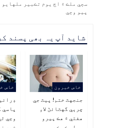
سڄي ملڪ ۾ اڄ يوم تڪبير ملهايو
پيو وڃي
شاید آپ یہ بھی پسند ک
خاص خبرون
خاص خ
جنجهٽ ختم! پيٽ جي
ڊرائي
چرٻي گهٽائڻ لاءِ
پاسي ک
هفتي ۾ هڪ ڀيرو
وڃي ٿي
سولو ڪم ڪيو
خبر نه