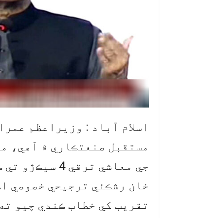
اسلام آباد : وزيراعظم عمرا
مستقبل صنعتڪاري ۾ آهي، ما
جي معاشي ترقي 
خان رشڪئي ترجيحي خصوصي اڪ
تقريب کي خطاب ڪندي چيو ته