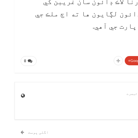
نا لاڪ ڊائون سان غريبن کي
ائون لڳايون ها ته اڄ ملڪ جي
ڀارت جي آهي.
Goog
0
اگلی پوسٹ