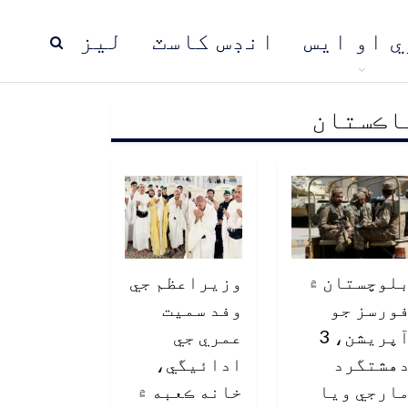
ي او ايس
انڊس کاسٽ
ليز
اڪستان
ڍ
پاڪستان
عالمي خبرون
لوچستان ۾
وزيراعظم جي
ورسز جو
وفد سميت
آپريشن، 3
عمري جي
هشتگرد
ادائيگي،
ارجي ويا
خانه ڪعبه ۾