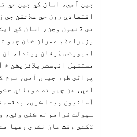
چين آهي، اسان کي چين جي ت
اقتصادي زون جي علائقن جي ز
تي ڏنيون وڃن، اسان کي ايڪ
وزيراعظم عمران خان چيو ته
امپورٽس طرفان ويندا، ان ک
مستقبل انڊسٽريلائزيشن ۾ آ
پراڻي طرز جيان آهي، قوم کي
آهي، هن چيو ته صوبائي حڪوم
آسانيون پيدا ڪري، بدقسمتي
سهولت فراهم نه ڪئي وئي، و
ڏکئي وقت مان نڪري رهيا هئ