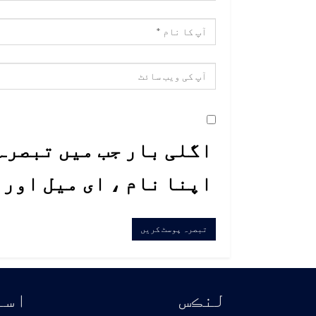
اگلی بار جب میں تبصرہ 
اپنا نام ، ای میل اور
لنڪس
اسا