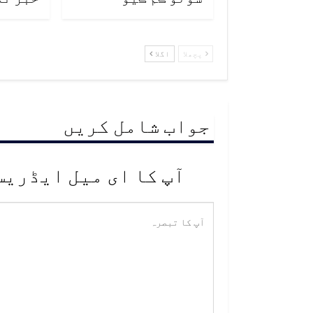
پچھلا
اگلا
جواب شامل کریں
آپ کا ای میل ایڈریس