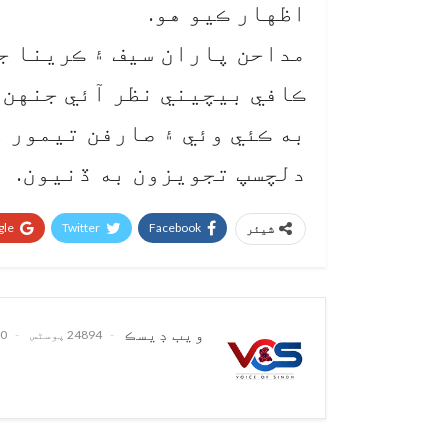
اظهار ڪيو هو.
مداحن پاران سيف ۽ ڪرينا جي
ڪافي بيچيني نظر آئي جنهن ل
به ڪئي وئي ۽ صارفن تيمور ع
دلچسپ تجويزون به ڏنيون.
le+
Twitter
Facebook
شیئر
ويب ڊيسڪ
24894 پوسٹس
0 تبصرے