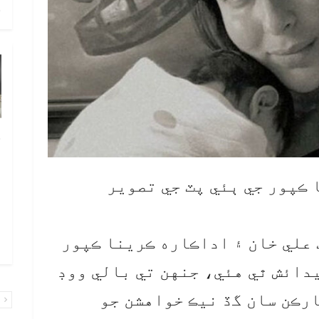
ح
خ
ص
و
 ڪپور جي ٻئي پٽ جي تصوير
ف
ا
 علي خان ۽ اداڪاره ڪرينا ڪپور
و
يدائش ٿي هئي، جنهن تي بالي ووڊ
رڪن سان گڏ نيڪ خواهشن جو
پ