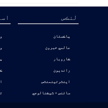
لنڪس
اسا
پاڪستان
و
عالمي خبرون
و
ڪاروبار
پ
رانديون
ڪ
اينٽرتينمنٽس
ا
سائنس ۽ ٽيڪنالوجي
تو