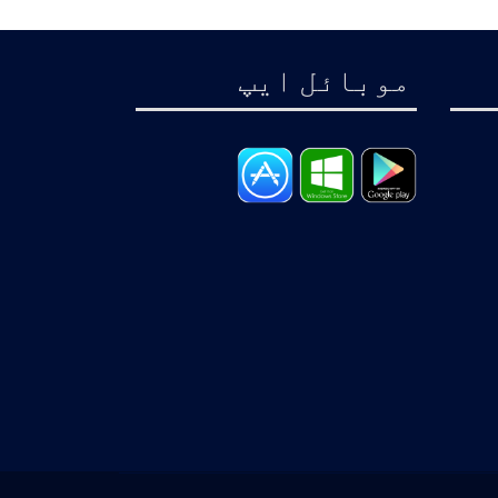
موبائل ايپ