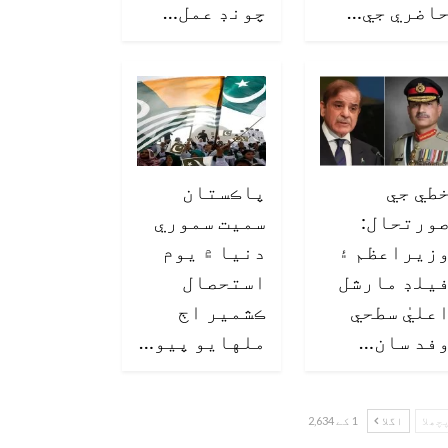
اضري جي…
چونڊ عمل…
طي جي
پاڪستان
ورتحال:
سميت سموري
زيراعظم ۽
دنيا ۾ يوم
يلڊ مارشل
استحصال
عليٰ سطحي
ڪشمير اڄ
فد سان…
ملهايو پيو…
چھلا
اگلا
1 کے 2,634