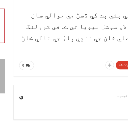
 ٻئي پٽ کي ڏسڻ جي حوالي سان
اءِ سوشل ميڊيا تي ڪافي ٽرولنگ
لي خان جي ننڍي ڀاءُ جي نالي ڪاڻ
Goog
0