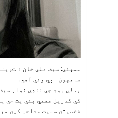
ممبئي: سيف علي خان ۽ ڪرينا
سامهون اچي وئي آهي.
بالي ووڊ جي ننڍي نواب سيف
کي گذريل هفتي ٻئي پٽ جي پ
شخصيتن سميت مداحن کين مبا