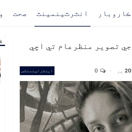
ڪاروبار
انٽرٽينمينٽ
صحت
و
پ
مُن
جي تصوير منظرعام تي اچي
پر
0
اينٽرتينمنٽس
و
و
ع
ا
خ