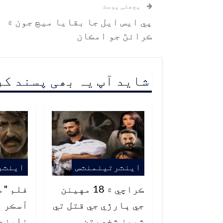
پچھلی پوسٹ
پي ايس ايل جا بقايا ميچ جون ۾
ڪرائڻ جو امڪان
شاید آپ یہ بھی پسند ک
اينٽرتينمنٽس
اينٽر
ڪراچي ۾ 18 مهينن
فلم "م
جي ٻارڙي جي قتل تي
آسڪر ا
شوبز شخصيتن
نامزدگ