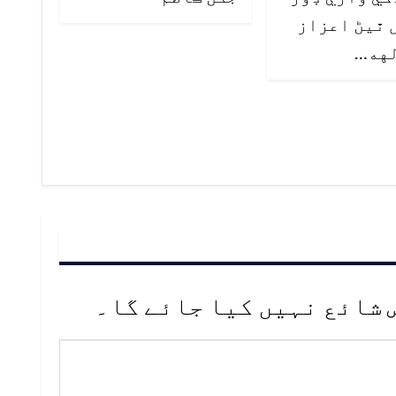
 ٿيڻ اعزاز
لهه…
 شائع نہیں کیا جائے گا۔