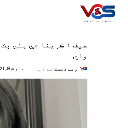
سيف ۽ ڪرينا جي ٻئي پٽ 
وئي
مارچ 9, 2021
ويب ڊيسڪ
کے ذریعہ