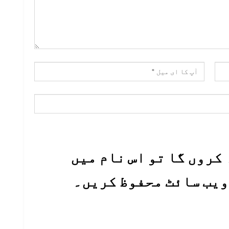
کروں گا تو اس نام میں
 ویب سائٹ محفوظ کریں۔