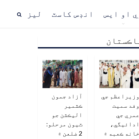
ي او ايس
انڊس کاسٽ
ليز
اڪستان
ڍ
پاڪستان
عالمي خبرون
زيراعظم جي
آزاد جمون
فد سميت
ڪشمير
مري جي
اليڪشن جو
دائيگي،
ٽيون مرحلو:
انه ڪعبه ۾
2 ضلعن ۾