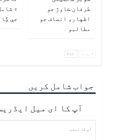
طرفان ڪاوڙ جو
۾ شامل
اظهار، انصاف جو
جي ڳا
مطالبو
پچھلا
اگلا
جواب شامل کریں
آپ کا ای میل ایڈریس