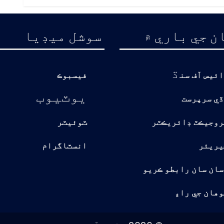
ن جي باري ۾
سوشل ميڊيا
ڌ
ائيس آف سن
فيسبوڪ
يوٽيوب
ڏي سرپرست
روجيڪٽ ڊائريڪٽر
ٽوئيٽر
يريئر
انسٽاگرام
سان سان رابطو ڪريو
هان جي راءِ