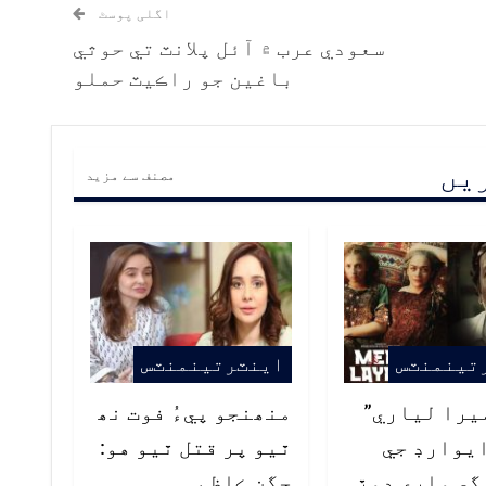
اگلی پوسٹ
سعودي عرب ۾ آئل پلانٽ تي حوثي
باغين جو راڪيٽ حملو
ریں
مصنف سے مزید
تينمنٽس
اينٽرتينمنٽس
يرا لياري”
منھنجو پيءُ فوت نھ
يوارڊ جي
ٿيو پر قتل ٿيو هو:
ي واري ڊوڙ
جگن ڪاظم