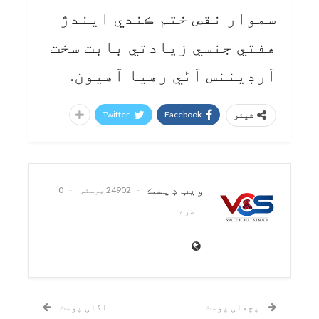
سموار نقص ختم ڪندي ايندڙ
هفتي جنسي زيادتي بابت سخت
آرڊيننس آڻي رهيا آهيون.
Twitter
Facebook
شیئر
ويب ڊيسڪ
24902 پوسٹس
0
تبصرے
پچھلی پوسٹ
اگلی پوسٹ