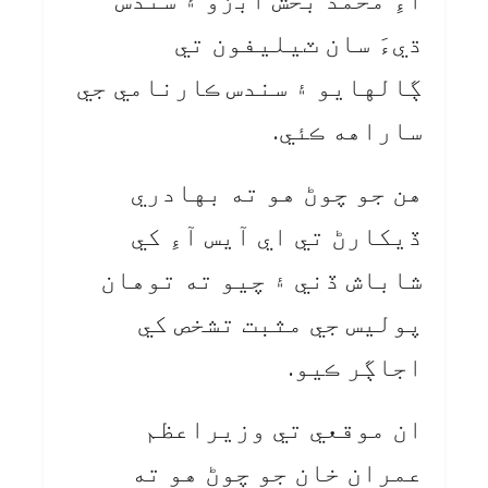
آءِ محمد بخش ابڙو ۽ سندس
ڌيءَ سان ٽيليفون تي
ڳالهايو ۽ سندس ڪارنامي جي
ساراهه ڪئي.
هن جو چوڻ هو ته بهادري
ڏيکارڻ تي اي آيس آءِ کي
شاباش ڏني ۽ چيو ته توهان
پوليس جي مثبت تشخص کي
اجاڳر ڪيو.
ان موقعي تي وزيراعظم
عمران خان جو چوڻ هو ته