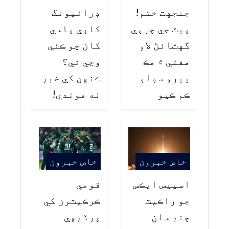
جنجهٽ ختم!
ڊرائيونگ
پيٽ جي چرٻي
کاٻي پاسي
گهٽائڻ لاءِ
کان ڇو ڪئي
هفتي ۾ هڪ
وڃي ٿي؟
ڀيرو سولو
ڪنهن کي خبر
ڪم ڪيو
نه هوندي!
خاص خبرون
خاص خبرون
اسپيس ايڪس
قومي
جو راڪيٽ
ڪرڪيٽرن کي
چنڊ سان
پرڏيهي