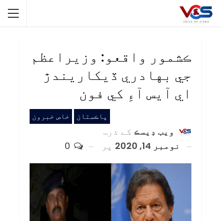
ڪشمور واقعو: وزيراعظم
جي بهادري ڏيکاريندڙ
اي آيس آءِ کي فون
پاڪستان
خاص خبرون
ويب ڊيسڪ
کے ذریعہ
نومبر 14, 2020
پر
0