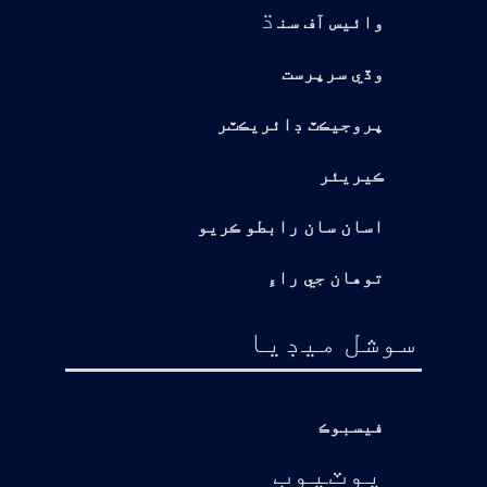
ڌ
وائيس آف سن
وڏي سرپرست
پروجيڪٽ ڊائريڪٽر
ڪيريئر
اسان سان رابطو ڪريو
توهان جي راءِ
سوشل ميڊيا
فيسبوڪ
يوٽيوب