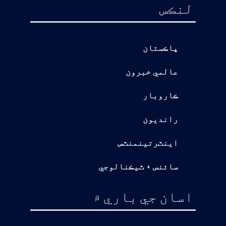
لنڪس
پاڪستان
عالمي خبرون
ڪاروبار
رانديون
اينٽرتينمنٽس
سائنس ۽ ٽيڪنالوجي
اسان جي باري ۾