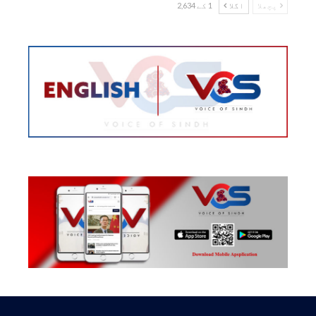
پچھلا
اگلا
1 کے 2,634