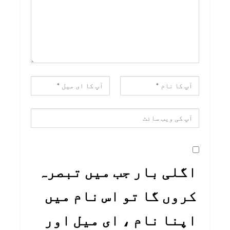
اگلی بار جب میں تبصرہ
کروں گا تو اس نام میں
اپنا نام ، ای میل اور