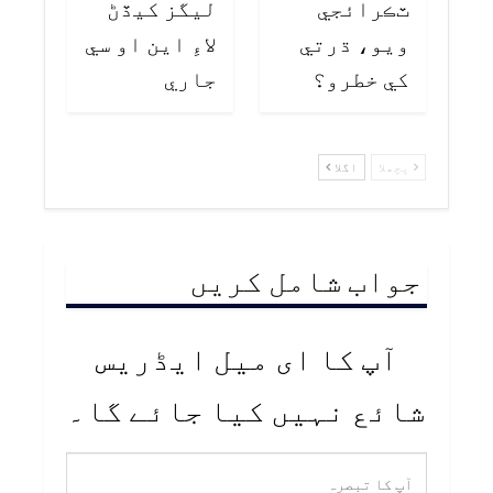
ٽڪرائجي
ليگز کيڏڻ
ويو، ڌرتي
لاءِ اين او سي
کي خطرو؟
جاري
پچھلا
اگلا
جواب شامل کریں
آپ کا ای میل ایڈریس
شائع نہیں کیا جائے گا۔