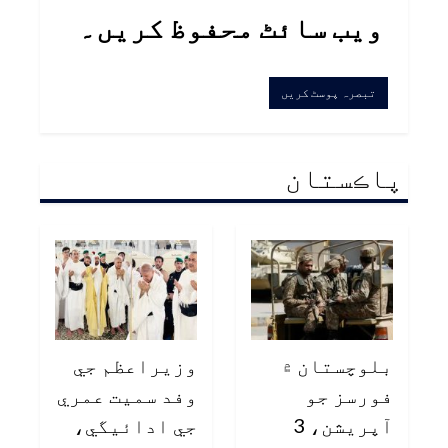
ویب سائٹ محفوظ کریں۔
پاڪستان
بلوچستان ۾
وزيراعظم جي
فورسز جو
وفد سميت عمري
آپريشن، 3
جي ادائيگي،