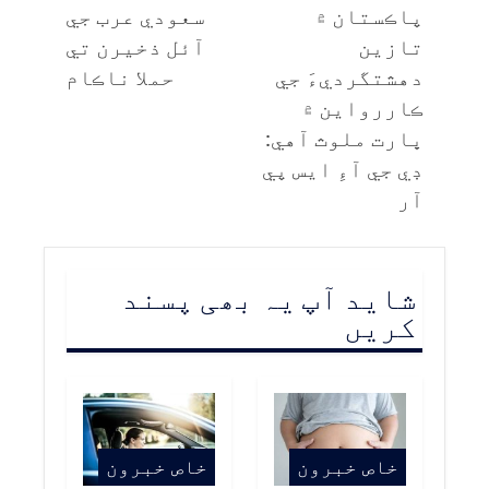
پاڪستان ۾
سعودي عرب جي
تازين
آئل ذخيرن تي
دهشتگرديءَ جي
حملا ناڪام
ڪاررواين ۾
ڀارت ملوث آهي:
ڊي جي آءِ ايس پي
آر
شاید آپ یہ بھی پسند
کریں
خاص خبرون
خاص خبرون