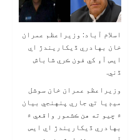
اسلام آباد: وزيراعظم عمران
خان بهادري ڏيکاريندڙ اي
ايس آءِ کي فون ڪري شاباش
ڏني.
وزيراعظم عمران خان سوشل
ميڊيا تي جاري پنهنجي بيان
۾ چيو ته هن ڪشمور واقعي ۾
بهادري ڏيکاريندڙ اي ايس