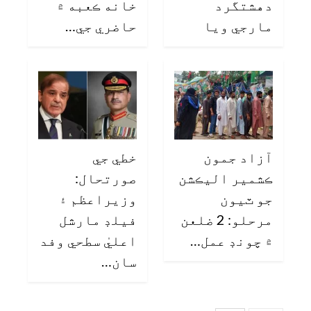
دهشتگرد
خانه ڪعبه ۾
مارجي ويا
حاضري جي…
آزاد جمون
خطي جي
ڪشمير اليڪشن
صورتحال:
جو ٽيون
وزيراعظم ۽
مرحلو: 2 ضلعن
فيلڊ مارشل
۾ چونڊ عمل…
اعليٰ سطحي وفد
سان…