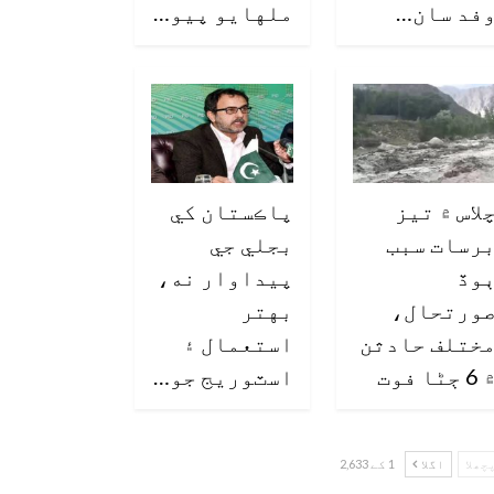
فد سان…
ملهايو پيو…
لاس ۾ تيز
پاڪستان کي
رسات سبب
بجلي جي
وڏ
پيداوار نه،
ورتحال،
بهتر
ختلف حادثن
استعمال ۽
6 ڄڻا فوت
اسٽوريج جو…
چھلا
اگلا
1 کے 2,633