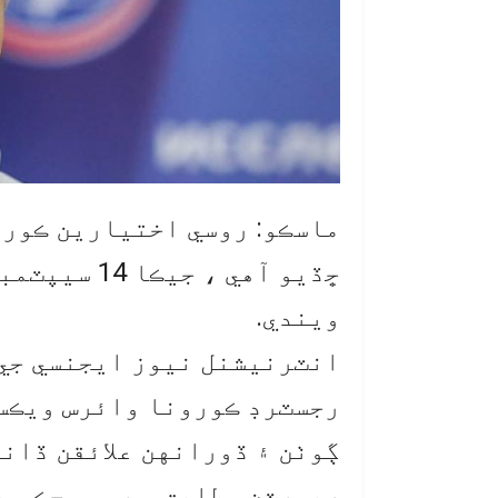
ماسڪو: روسي اختيارين ڪورو
ڇڏيو آهي ، 
ويندي.
انٽرنيشنل نيوز ايجنسي جي 
رجسٽرڊ ڪورونا وائرس ويڪسي
ڳوٺن ۽ ڏورانهن علائقن ڏانه
رپورٽن مطابق ، روسي حڪومت