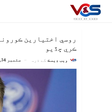
روسي اختيارين ڪورونا
ڪري ڇڏيو
ستمبر 14, 2020
ويب ڊيسڪ
کے ذریعہ