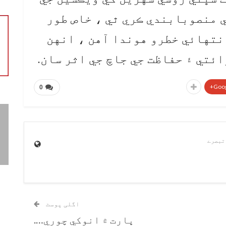
 منصوبابندي ڪري ٿي ، خاص طور
انتهائي خطرو هوندا آهن ، انهن
ئتي ۽ حفاظت جي جاچ جي اثر سان.
Goog
0
اگلی پوسٹ
ڀارت ۾ انوکي چوري….