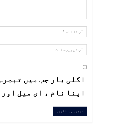
اگلی بار جب میں تبصرہ 
اپنا نام ، ای میل اور