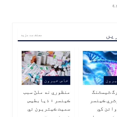
ع
ریں
مصنف سے مزید
برون
خاص خبرون
گ ٽيسٽنگ
منظوري نه ملڻ سبب
ٽري ڪينسر
ڪينسر ۽ ذيابطيس
9 دوائن کي
سميت ڪيتريون ئي
غير معياري
نيون رجسٽرڊ