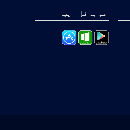
موبائل ايپ