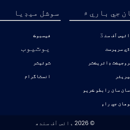
ن جي باري ۾
سوشل ميڊيا
ڌ
ائيس آف سن
فيسبوڪ
يوٽيوب
ڏي سرپرست
روجيڪٽ ڊائريڪٽر
ٽوئيٽر
يريئر
انسٽاگرام
سان سان رابطو ڪريو
هان جي راءِ
© 2026 وائس آف سندھ