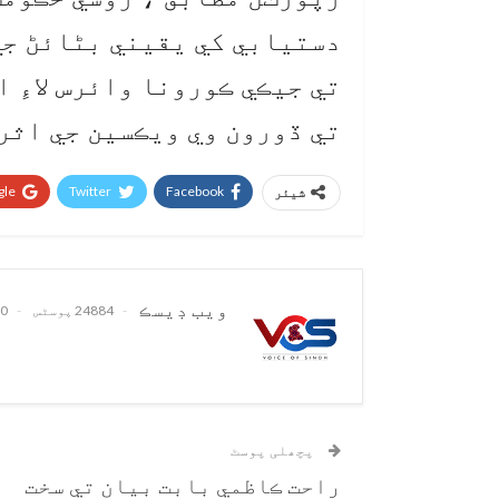
دستيابي کي يقيني بڻائڻ جي
تي جيڪي ڪورونا وائرس لاءِ 
تي ڏورون وي ويڪسين جي اثرا
le+
Twitter
Facebook
شیئر
ويب ڊيسڪ
24884 پوسٹس
0 تبصرے
پچھلی پوسٹ
راحت ڪاظمي بابت بيان تي سخت