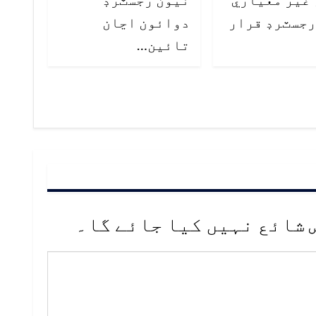
رجسٽرڊ قرار
دوائون اڃان
تائين…
 شائع نہیں کیا جائے گا۔