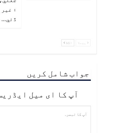
۽ غير 
ڏئي…
پچھلا
اگلا
جواب شامل کریں
آپ کا ای میل ایڈریس