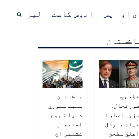
ي او ايس
انڊس کاسٽ
ليز
اڪستان
ڍ
پاڪستان
عالمي خبرون
طي جي
پاڪستان
ورتحال:
سميت سموري
زيراعظم ۽
دنيا ۾ يوم
يلڊ مارشل
استحصال
عليٰ سطحي
ڪشمير اڄ