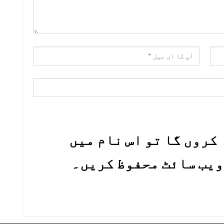
کروں گا تو اس نام میں
 ویب سائٹ محفوظ کریں۔