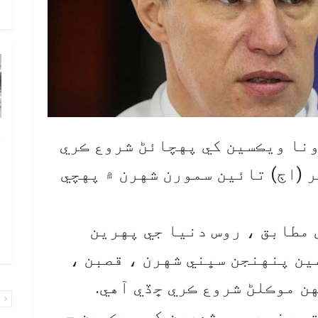
و
چ
نا ويڪسين کي پهچائڻ شروع ڪري
ب
جيڪا 14 سيپٽمبر (اڄ) تائين سمورن شهرن ۾ پهچي
ٻ
ص
م
مطابق ، روس دنيا جي پهرين
۾ 
ن پنهنجن سڀني شهرن ، قصبن ،
ن موڪلڻ شروع ڪري ڇڏي آهي.
پ
 سڀني روسي شهرين کي ويڪسين جي