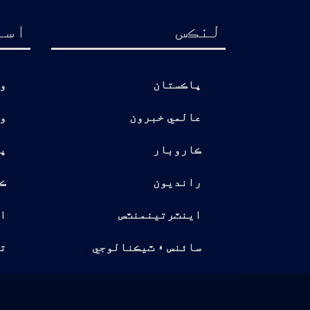
لنڪس
اسا
پاڪستان
و
عالمي خبرون
و
ڪاروبار
پ
رانديون
ڪ
اينٽرتينمنٽس
ا
سائنس ۽ ٽيڪنالوجي
تو