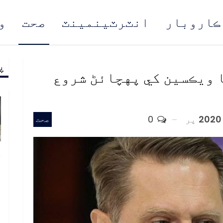
ڪاروبار
انٽرٽينمينٽ
صحت
و
پ
مُن
 ويڪسين کي پهچائڻ شروع
پر
0
صحت
خ
ص
و
ف
ا