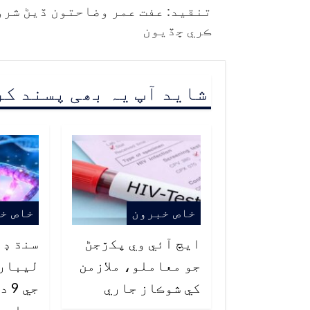
تنقيد: عفت عمر وضاحتون ڏيڻ شرو
ڪري ڇڏيون
شاید آپ یہ بھی پسند ک
خاص خبرون
خاص خ
ايڇ آئي وي پکڙجڻ
سنڌ ڊر
جو معاملو، ملازمن
ليبار
کي شوڪاز جاري
جي 
جعلي، 