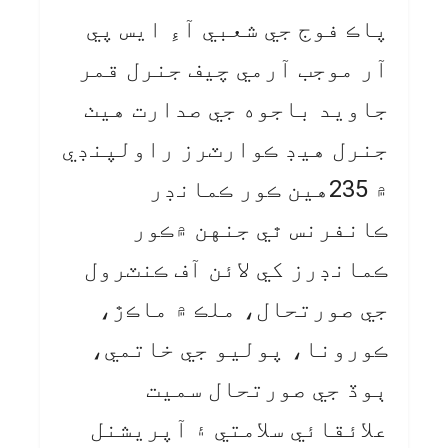
پاڪ فوج جي شعبي آءِ ايس پي
آر موجب آرمي چيف جنرل قمر
جاويد باجوه جي صدارت هيٺ
جنرل هيڊ ڪوارٽرز راولپنڊي
۾ 235هين ڪور ڪمانڊر
ڪانفرنس ٿي جنهن ۾ڪور
ڪمانڊرز کي لائن آف ڪنٽرول
جي صورتحال، ملڪ ۾ ماڪڙ،
ڪورونا، پوليو جي خاتمي،
ٻوڏ جي صورتحال سميت
علائقائي سلامتي ۽ آپريشنل