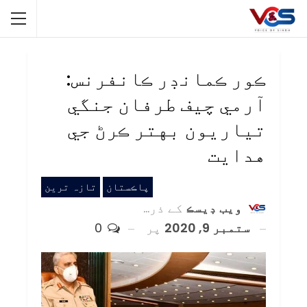
ڪور ڪمانڊر ڪانفرنس:
آرمي چيف طرفان جنگي
تياريون بهتر ڪرڻ جي
هدايت
پاڪستان
تازہ ترین
ويب ڊيسڪ
کے ذریعہ
ستمبر 9, 2020
پر
0