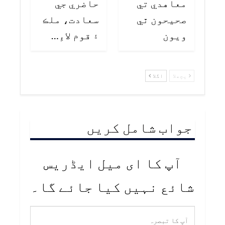
معاهدي تي
حاضري جي
صحيحون ٿي
سعادت، ملڪ
ويون
۽ قوم لاءِ…
پچھلا
اگلا
جواب شامل کریں
آپ کا ای میل ایڈریس
شائع نہیں کیا جائے گا۔