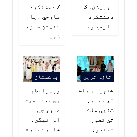
آپريشن، 3
7 دهشتگرد
دهشتگرد
مارجي ويا،
مارجي ويا
ڪئپٽن حمزه
شهيد
تازہ ترین
پاڪستان
ڪنهن به ملڪ
وزيراعظم
تي حملو،
جي وفد سميت
ٽنهي ملڪن
عمري جي
تي تصور
ادائيگي،
ٿيندو،
خانه ڪعبه ۾