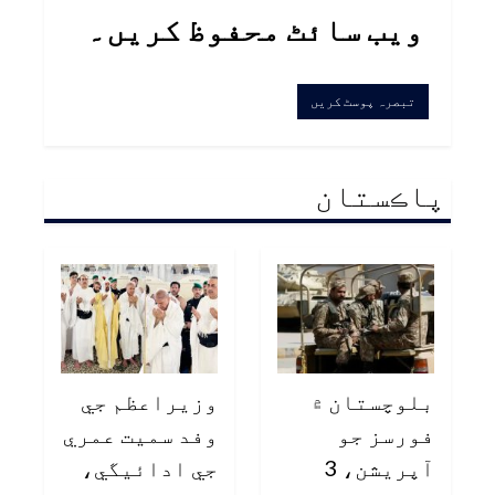
ویب سائٹ محفوظ کریں۔
پاڪستان
بلوچستان ۾
وزيراعظم جي
فورسز جو
وفد سميت عمري
آپريشن، 3
جي ادائيگي،