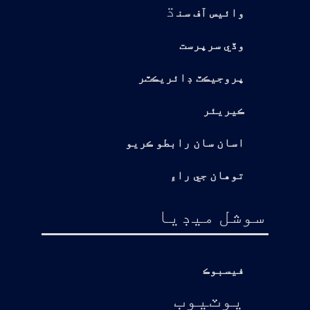
ڌ
وائيس آف سن
وڏي سرپرست
پروجيڪٽ ڊائريڪٽر
ڪيريئر
اسان سان رابطو ڪريو
توهان جي راءِ
سوشل ميڊيا
فيسبوڪ
يوٽيوب