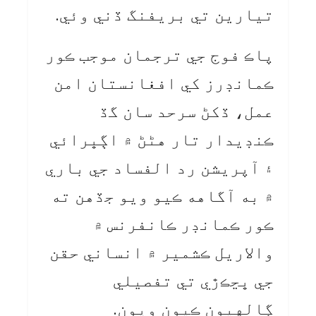
تيارين تي بريفنگ ڏني وئي.
پاڪ فوج جي ترجمان موجب ڪور
ڪمانڊرز کي افغانستان امن
عمل، ڏکڻ سرحد سان گڏ
ڪنڊيدار تار هڻڻ ۾ اڳڀرائي
۽ آپريشن رد الفساد جي باري
۾ به آگاهه ڪيو ويو جڏهن ته
ڪور ڪمانڊر ڪانفرنس ۾
والاريل ڪشمير ۾ انساني حقن
جي ڀڃڪڙي تي تفصيلي
ڳالهيون ڪيون ويون.