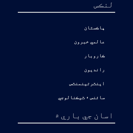
لنڪس
پاڪستان
عالمي خبرون
ڪاروبار
رانديون
اينٽرتينمنٽس
سائنس ۽ ٽيڪنالوجي
اسان جي باري ۾