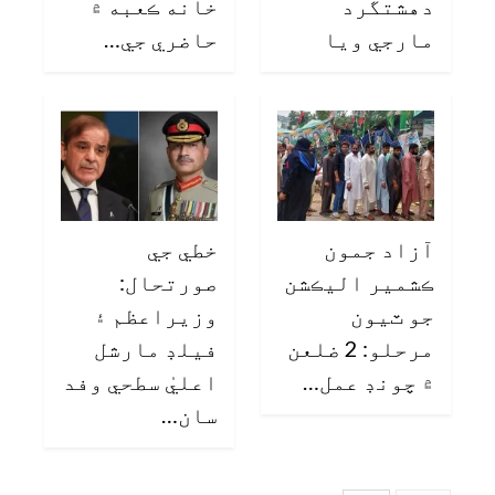
دهشتگرد
خانه ڪعبه ۾
مارجي ويا
حاضري جي…
آزاد جمون
خطي جي
ڪشمير اليڪشن
صورتحال:
جو ٽيون
وزيراعظم ۽
مرحلو: 2 ضلعن
فيلڊ مارشل
۾ چونڊ عمل…
اعليٰ سطحي وفد
سان…