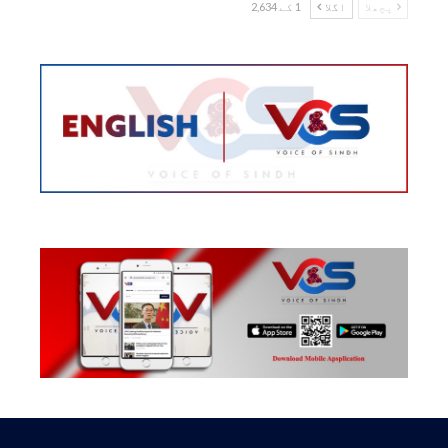
پچھلا
اگلا
1 کے 2,634