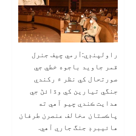
راولپنڊي:آرمي چيف جنرل
قمر جاويد باجوه خطي جي
صورتحال کي نظر ۾ رکندي
جنگي تيارين کي وڌائڻ جي
هدايت ڪندي چيو آهي ته
پاڪستان مخالف عنصرن طرفان
هائيبرڊ جنگ جاري آهي.