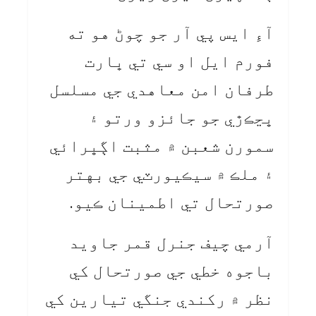
آءِ ايس پي آر جو چوڻ هو ته
فورم ايل او سي تي ڀارت
طرفان امن معاهدي جي مسلسل
ڀڃڪڙي جو جائزو ورتو ۽
سمورن شعبن ۾ مثبت اڳڀرائي
۽ ملڪ ۾ سيڪيورٽي جي بهتر
صورتحال تي اطمينان ڪيو.
آرمي چيف جنرل قمر جاويد
باجوه خطي جي صورتحال کي
نظر ۾ رکندي جنگي تيارين کي