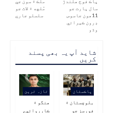
پاڪ فوج هلندڙ
ملڪ ۾ سون جي
سال ڀارت جو
مُلهه ۾ لاٿ جو
11هون جاسوس
سلسلو جاري
ڊرون ڪيرائي
وڌو
شاید آپ یہ بھی پسند
کریں
پاڪستان
تازہ ترین
بلوچستان ۾
هنگو ۾
فورسز جو
ڪارروائي،