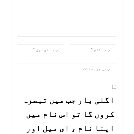
اگلی بار جب میں تبصرہ
کروں گا تو اس نام میں
اپنا نام ، ای میل اور