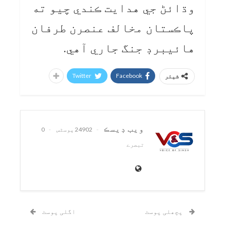
وڌائڻ جي هدايت ڪندي چيو ته
پاڪستان مخالف عنصرن طرفان
هائيبرڊ جنگ جاري آهي.
Twitter
Facebook
شیئر
ويب ڊيسڪ
24902 پوسٹس
0
تبصرے
پچھلی پوسٹ
اگلی پوسٹ