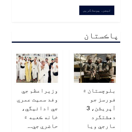
پاڪستان
بلوچستان ۾
وزيراعظم جي
فورسز جو
وفد سميت عمري
آپريشن، 3
جي ادائيگي،
دهشتگرد
خانه ڪعبه ۾
مارجي ويا
حاضري جي…