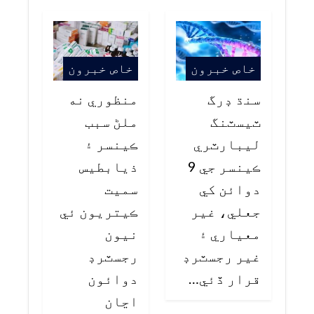
خاص خبرون
خاص خبرون
سنڌ ڊرگ
منظوري نه
ٽيسٽنگ
ملڻ سبب
ليبارٽري
ڪينسر ۽
ڪينسر جي 9
ذيابطيس
دوائن کي
سميت
جعلي، غير
ڪيتريون ئي
معياري ۽
نيون
غير رجسٽرڊ
رجسٽرڊ
قرار ڏئي…
دوائون
اڃان