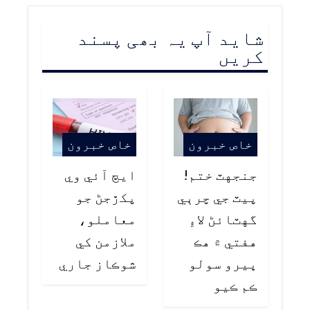
شاید آپ یہ بھی پسند
کریں
خاص خبرون
خاص خبرون
جنجهٽ ختم!
ايڇ آئي وي
پيٽ جي چرٻي
پکڙجڻ جو
گهٽائڻ لاءِ
معاملو،
هفتي ۾ هڪ
ملازمن کي
ڀيرو سولو
شوڪاز جاري
ڪم ڪيو