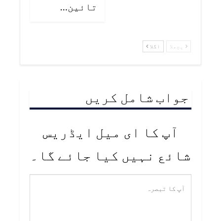
تائين…
پچھلا
اگلا
جواب شامل کریں
آپ کا ای میل ایڈریس
شائع نہیں کیا جائے گا۔