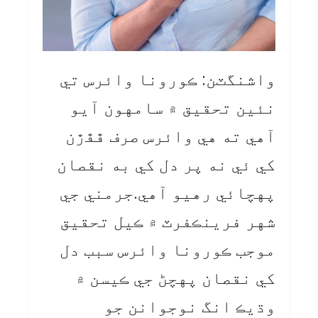
واشنگٽن: ڪورونا وائرس تي
نئين تحقيق ۾ سامهون آيو
آهي ته هي وائرس صرف ڦڦڙن
کي ئي نه پر دل کي به نقصان
پهچائي رهيو آهي.جرمني جي
شهر فرينڪفرٽ ۾ ڪيل تحقيق
موجب ڪورونا وائرس سبب دل
کي نقصان پهچڻ جي ڪيسن ۾
وڌيڪ انگ نوجوانن جو