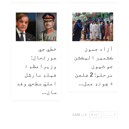
آزاد جمون
خطي جي
ڪشمير اليڪشن
صورتحال:
جو ٽيون
وزيراعظم ۽
مرحلو: 2 ضلعن
فيلڊ مارشل
۾ چونڊ عمل…
اعليٰ سطحي وفد
سان…
پچھلا
اگلا
1 کے 2,634