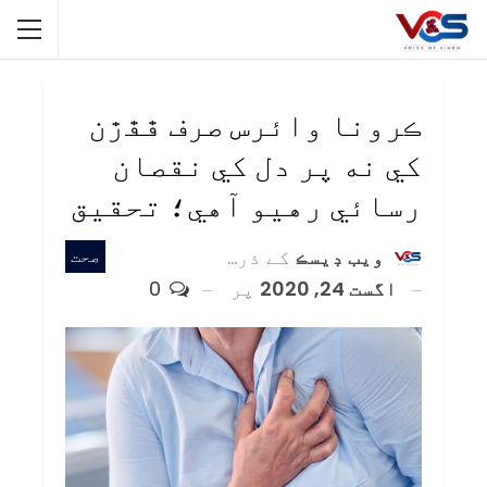
ڪرونا وائرس صرف ڦڦڙن
کي نه پر دل کي نقصان
رسائي رهيو آهي؛ تحقيق
ويب ڊيسڪ
کے ذریعہ
صحت
اگست 24, 2020
پر
0