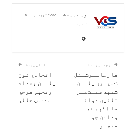
ويب ڊيسڪ
24902 پوسٹس
0
تبصرے
پچھلی پوسٹ
اگلی پوسٹ
فارماسيوٽيڪل
اتحادي فوج
ڪمپنين پاران
پاران بغداد
ٽيهه سيپٽمبر
ويجهو فوجي
تائين دوائن
ڪئمپ خالي
جا اگهه نه
وڌائڻ جو
فيصلو