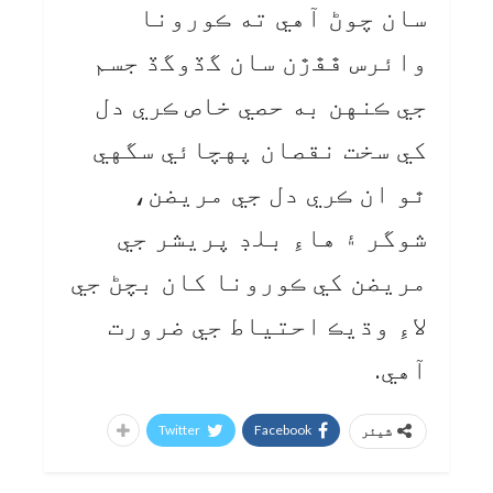
سان چوڻ آهي ته ڪورونا
وائرس ڦڦڙن سان گڏوگڏ جسم
جي ڪنهن به حصي خاص ڪري دل
کي سخت نقصان پهچائي سگهي
ٿو ان ڪري دل جي مريضن،
شوگر ۽ هاءِ بلڊ پريشر جي
مريضن کي ڪورونا کان بچڻ جي
لاءِ وڌيڪ احتياط جي ضرورت
آهي.
Twitter
Facebook
شیئر