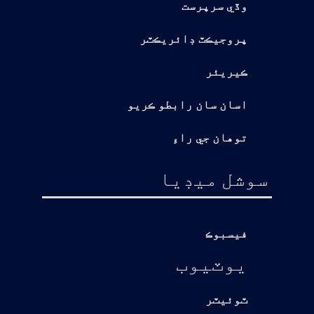
وڏي سرپرست
پروجيڪٽ ڊائريڪٽر
ڪيريئر
اسان سان رابطو ڪريو
توهان جي راءِ
سوشل ميڊيا
فيسبوڪ
يوٽيوب
ٽوئيٽر