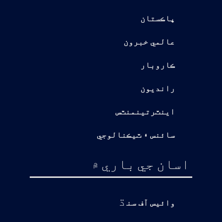
پاڪستان
عالمي خبرون
ڪاروبار
رانديون
اينٽرتينمنٽس
سائنس ۽ ٽيڪنالوجي
اسان جي باري ۾
ڌ
وائيس آف سن