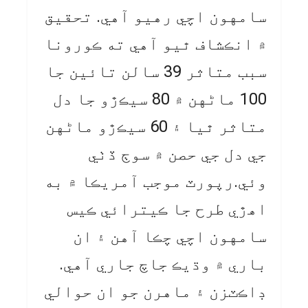
سامهون اچي رهيو آهي. تحقيق
۾ انڪشاف ٿيو آهي ته ڪورونا
سبب متاثر 39 سالن تائين جا
100 ماڻهن ۾ 80 سيڪڙو جا دل
متاثر ٿيا ۽ 60 سيڪڙو ماڻهن
جي دل جي حصن ۾ سوڄ ڏٺي
وئي.رپورٽ موجب آمريڪا ۾ به
اهڙي طرح جا ڪيترائي ڪيس
سامهون اچي چڪا آهن ۽ ان
باري ۾ وڌيڪ جاچ جاري آهي.
ڊاڪٽزن ۽ ماهرن جو ان حوالي