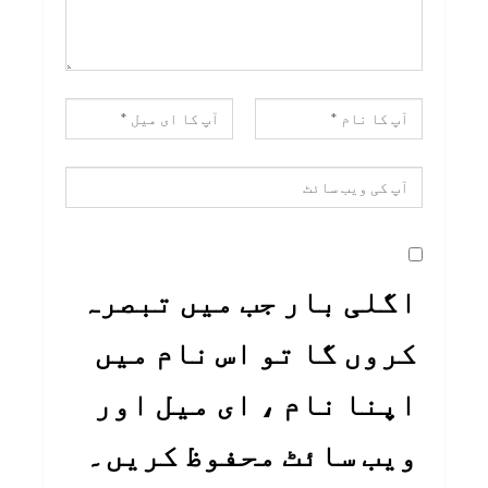
اگلی بار جب میں تبصرہ
کروں گا تو اس نام میں
اپنا نام ، ای میل اور
ویب سائٹ محفوظ کریں۔