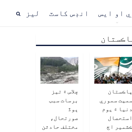
ي او ايس
انڊس کاسٽ
ليز
اڪستان
ڍ
پاڪستان
عالمي خبرون
اڪستان
چلاس ۾ تيز
ميت سموري
برسات سبب
نيا ۾ يوم
ٻوڏ
ستحصال
صورتحال،
شمير اڄ
مختلف حادثن