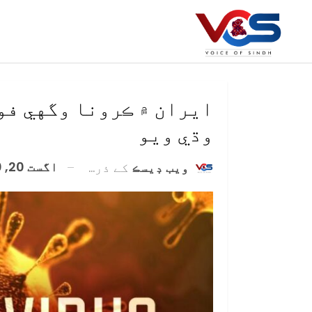
ايران ۾ ڪرونا وگهي فو
وڌي ويو
اگست 20, 2020
ويب ڊيسڪ
کے ذریعہ