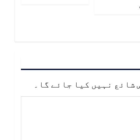
 شائع نہیں کیا جائے گا۔