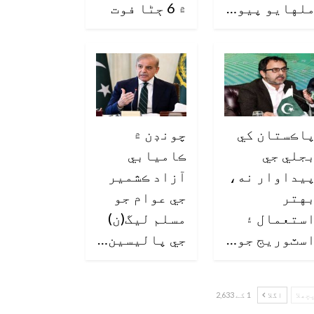
لهايو پيو…
۾ 6 ڄڻا فوت
اڪستان کي
چونڊن ۾
جلي جي
ڪاميابي
يداوار نه،
آزاد ڪشمير
هتر
جي عوام جو
ستعمال ۽
مسلم ليگ(ن)
سٽوريج جو…
جي پاليسين…
چھلا
اگلا
1 کے 2,633