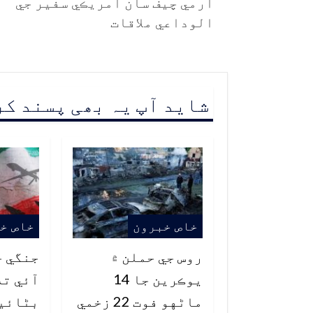
آرمي چيف سان آمريڪي سفير جي
الوداعي ملاقات
شاید آپ یہ بھی پسند ک
خاص خبرون
خاص خ
روس جي حملن ۾
جنگي ج
يوڪرين جا 14
آئي ته
ماڻهو فوت 22 زخمي
بڻائي