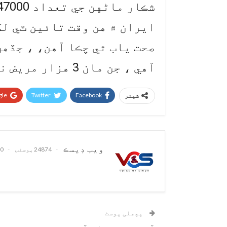
شڪار ماڻهن جي تعداد 347000 کان وڌي چڪي آهي.
ايران ۾ هن وقت تائين ٽي لک
آهي ، جن مان 3 هزار مريض نازڪ حالت ۾ آهن.
le+
Twitter
Facebook
شیئر
ويب ڊيسڪ
24874 پوسٹس
0 تبصرے
پچھلی پوسٹ