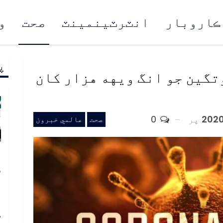
ڪاروبار
انٽرٽينمينٽ
صحت
و
پ
مُن
تگين جو انگ ويهه هزار کان
پر
0
صحت
عالمي خبرون
پ
س
د
ا
ڪ