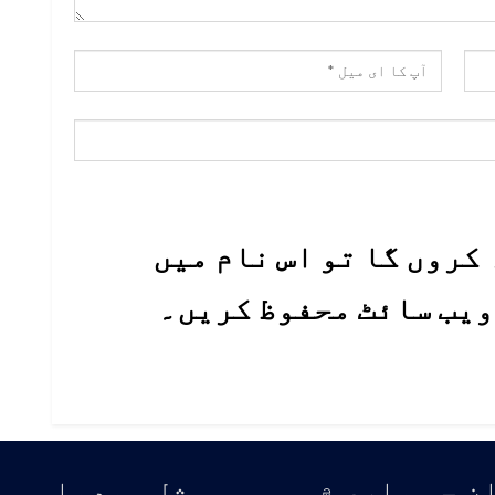
کروں گا تو اس نام میں
 ویب سائٹ محفوظ کریں۔
ن جي باري ۾
سوشل ميڊيا