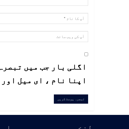
اگلی بار جب میں تبصرہ 
اپنا نام ، ای میل اور
لنڪس
اسا