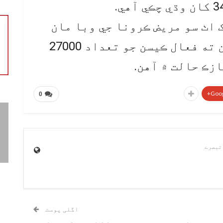
 اٺ سو مريض ڪرونا جي وبا مان
صحت ياب ٿي چڪا آهن، ، جڏهن ته فعال ڪيسن جو تعداد 27000
Goog
0
اگلی پوسٹ