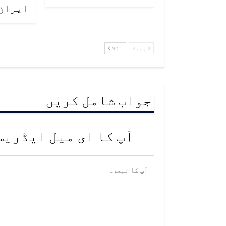
ايران
پچھلا
اگلا
جواب شامل کریں
آپ کا ای میل ایڈریس