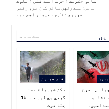
شامي حڪومت ۽ حزب الله قتل ۾ ملوث
ناهن: پندرنهن سالن کان پوءِ رفيق
حريري قتل جو فيصلو اچي ويو
ریں
مصنف سے مزید
برون
خاص خبرون
هاز يا فوج
ڏکڻ ڪوريا ۾ سخت
 نشانو
گرمي جي لهر سبب 16
نداسين،
ڄڻا فوت