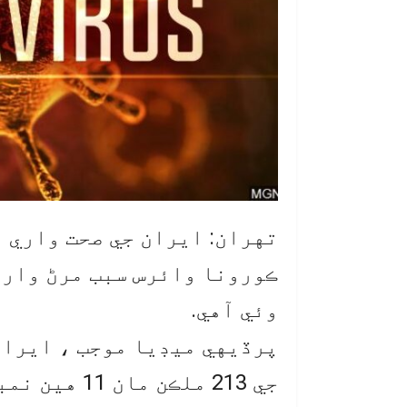
تهران: ايران جي صحت واري و
وئي آهي.
پرڏيهي ميڊيا موجب ، ايران
جي 213 ملڪن 