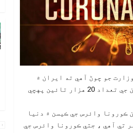
م
پ
ب
پ
زارت جو چوڻ آهي ته ايران ۾
ب
ڪورونا وائرس سبب مرڻ وارن جي تعداد 20 هزار تائين پهچي
ا
ا
 ڪورونا وائرس جي ڪيسن ۾ دنيا
مان 11 هين نمبر تي آهي ، جتي ڪورونا وائرس جي
پ