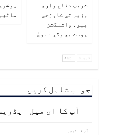
ٽرمپ دفاع واري
وزير تي ڪاوڙجي
ماڻهو فوت 
پيو، واشنگٽن
پوسٽ جي وڏي دعويٰ
پچھلا
اگلا
جواب شامل کریں
آپ کا ای میل ایڈریس