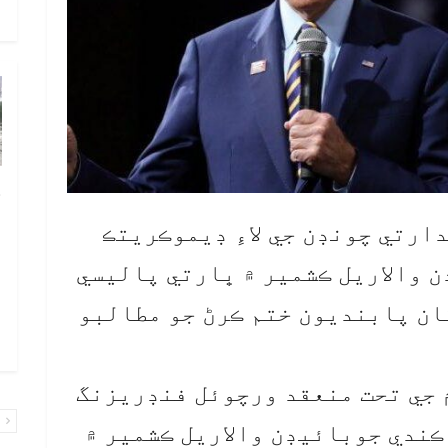
و
چ
ب
 آمريڪي صدارتي چونڊن جي لاءِ ڊيموڪريتڪ
ٻ
 والاريل ڪشمير ۾ ڀارتي پاليسي
ص
م
ان پابنديون ختم ڪرڻ جو مطالبو
۾ 
 جي تحت منعقد ورچوئل فنڊريزنگ
پ
ڪندي جوبائيڊن والاريل ڪشمير ۾