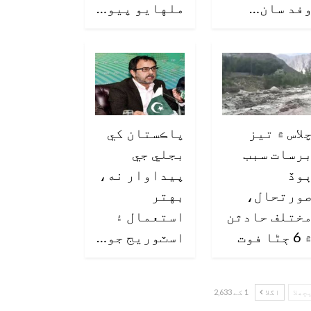
فد سان…
ملهايو پيو…
لاس ۾ تيز
پاڪستان کي
رسات سبب
بجلي جي
وڏ
پيداوار نه،
ورتحال،
بهتر
ختلف حادثن
استعمال ۽
6 ڄڻا فوت
اسٽوريج جو…
چھلا
اگلا
1 کے 2,633