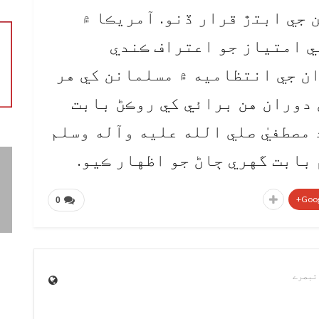
 جي ابتڙ قرار ڏنو. آمريڪا ۾
لي امتياز جو اعتراف ڪندي
ن جي انتظاميه ۾ مسلمانن کي هر
 دوران هن برائي کي روڪڻ بابت
مصطفيٰ صلي الله عليه وآله وسلم
 بابت گهري ڄاڻ جو اظهار ڪيو.
Goog
0