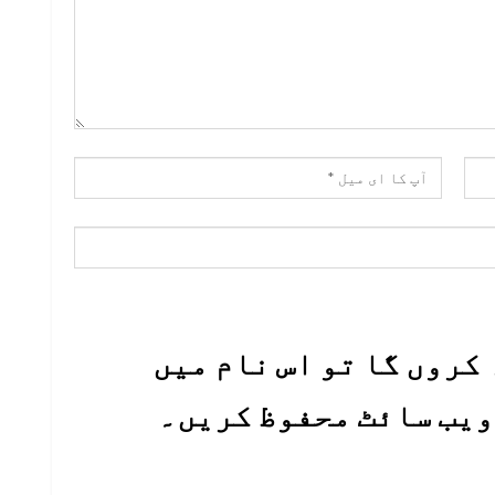
کروں گا تو اس نام میں
 ویب سائٹ محفوظ کریں۔