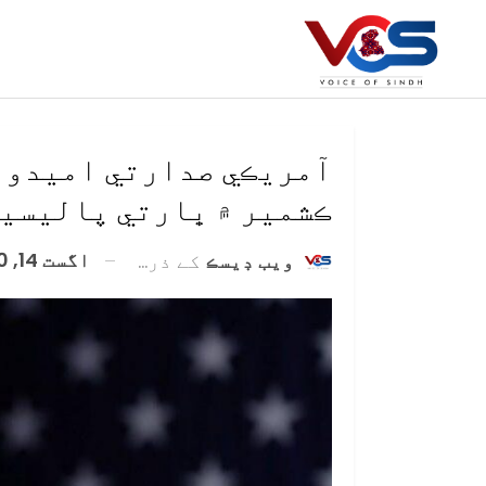
آمريڪي صدارتي اميدوار
ڪشمير ۾ ڀارتي پاليسين
اگست 14, 2020
ويب ڊيسڪ
کے ذریعہ