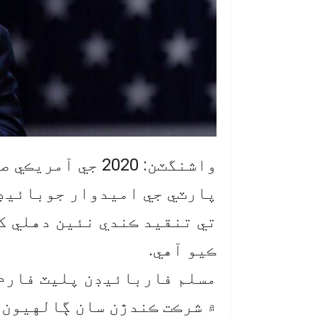
واشنگٽن: 2020 جي
پارٽي جي اميدوار جوبائيڊن
تي تنقيد ڪندي نئين دهلي ک
ڪيو آهي.
مسلم فاربائيڊن پليٽ فارم
۾ شرڪت ڪندڙن سان ڳالهيون 