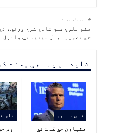
پچھلی پوسٹ
صنم بلوچ ٻئي شادي ڪري ورتي، ڌيء
جي تصوير سوشل ميڊيا تي وائرل
شاید آپ یہ بھی پسند ک
خاص خبرون
خاص خ
هٿيارن جي کوٽ تي
روس جي