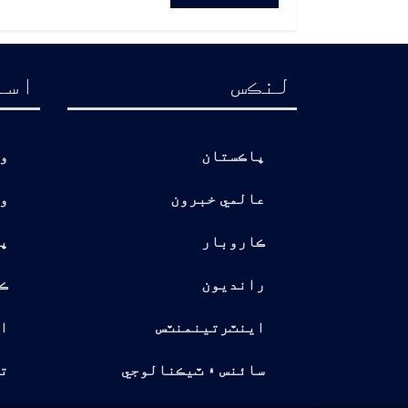
لنڪس
اسا
پاڪستان
و
عالمي خبرون
و
ڪاروبار
پ
رانديون
ڪ
اينٽرتينمنٽس
ا
سائنس ۽ ٽيڪنالوجي
تو