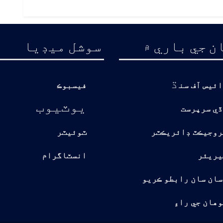
ن جي باري ۾
سوشل ميڊيا
ڌ
ائيس آف سن
فيسبوڪ
يوٽيوب
ڏي سرپرست
روجيڪٽ ڊائريڪٽر
ٽوئيٽر
يريئر
انسٽاگرام
سان سان رابطو ڪريو
هان جي راءِ