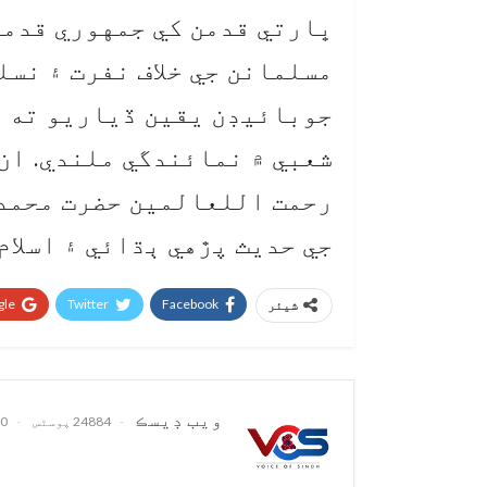
ڀارتي قدمن کي جمهوري قدمن
مسلمانن جي خلاف نفرت ۽ نس
جوبائيڊن يقين ڏياريو ته ا
شعبي ۾ نمائندگي ملندي. ان
رحمت اللعالمين حضرت محمد 
جي حديث پڙهي ٻڌائي ۽ اسلام
le+
Twitter
Facebook
شیئر
ويب ڊيسڪ
24884 پوسٹس
0 تبصرے