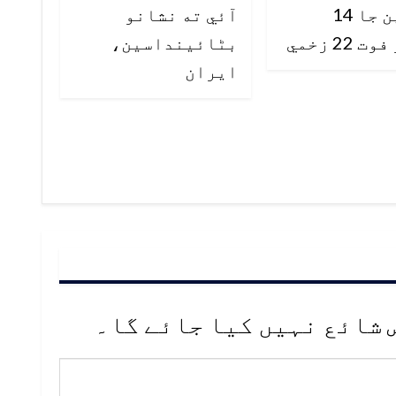
يوڪرين جا 14
آئي ته نشانو
22 زخمي
بڻائينداسين،
ايران
 شائع نہیں کیا جائے گا۔