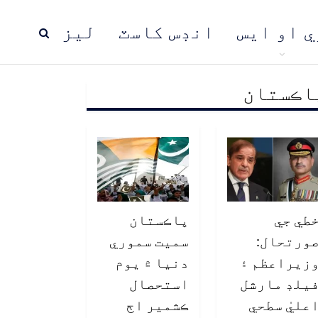
ي او ايس
انڊس کاسٽ
ليز
اڪستان
ڍ
پاڪستان
عالمي خبرون
طي جي
پاڪستان
ورتحال:
سميت سموري
زيراعظم ۽
دنيا ۾ يوم
يلڊ مارشل
استحصال
عليٰ سطحي
ڪشمير اڄ