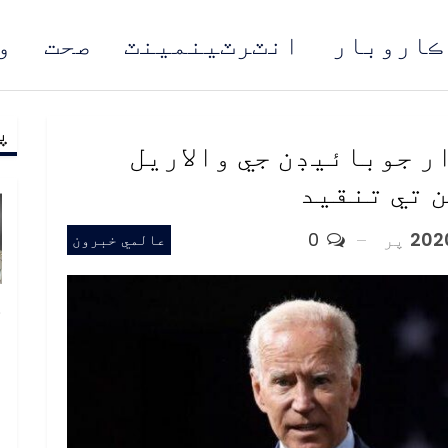
ڪاروبار
انٽرٽينمينٽ
صحت
و
پ
مُن
 جوبائيڊن جي والاريل
 تي تنقيد
پر
0
عالمي خبرون
خ
ص
و
ف
ا