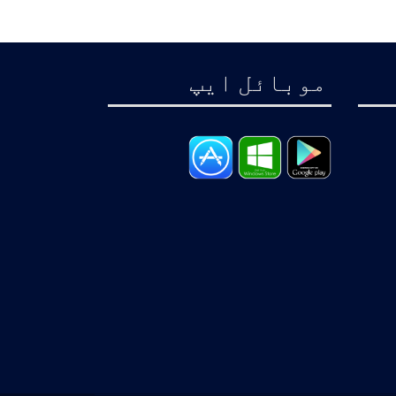
موبائل ايپ