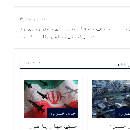
اگلی پوسٹ
َ
سنجي دت فائيٽر آهي، هن ڀيري به
ڪامياب ٿينداسين:؛ منائتا
ریں
مصنف سے مزید
برون
خاص خبرون
 حملن ۾
جنگي جهاز يا فوج