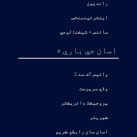
رانديون
اينٽرتينمنٽس
سائنس ۽ ٽيڪنالوجي
اسان جي باري ۾
ڌ
وائيس آف سن
وڏي سرپرست
پروجيڪٽ ڊائريڪٽر
ڪيريئر
اسان سان رابطو ڪريو