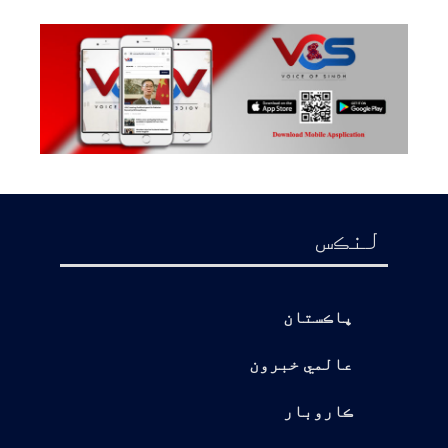
لنڪس
پاڪستان
عالمي خبرون
ڪاروبار