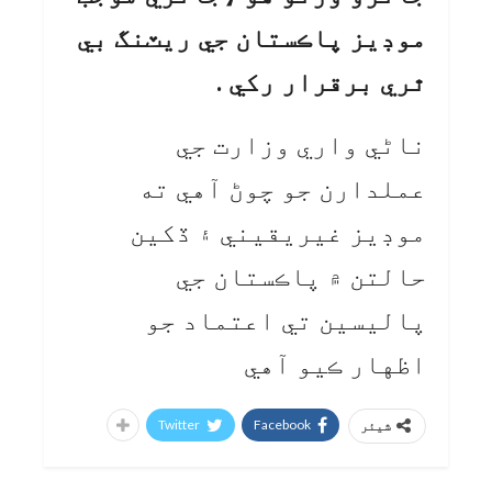
موڊيز پاڪستان جي ريٽنگ بي
ٿري برقرار رکي .
ناڻي واري وزارت جي
عملدارن جو چوڻ آهي ته
موڊيز غيريقيني ۽ ڏکين
حالتن ۾ پاڪستان جي
پاليسين تي اعتماد جو
اظهار ڪيو آهي
Twitter
Facebook
شیئر