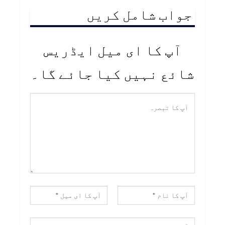
جواب شامل کریں
آپ کا ای میل ایڈریس
شائع نہیں کیا جائے گا۔