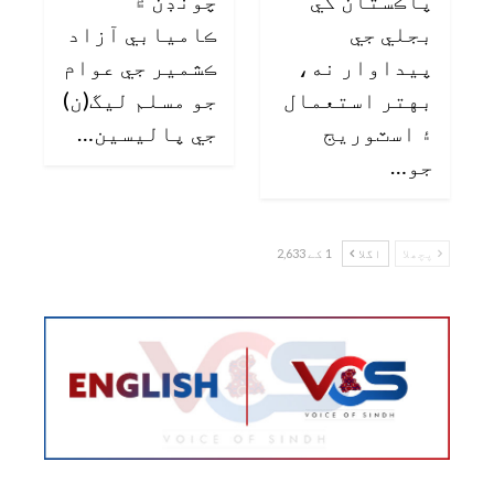
پاڪستان کي
چونڊن ۾
بجلي جي
ڪاميابي آزاد
پيداوار نه،
ڪشمير جي عوام
بهتر استعمال
جو مسلم ليگ(ن)
۽ اسٽوريج
جي پاليسين…
جو…
پچھلا
اگلا
1 کے 2,633