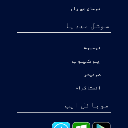
توهان جي راءِ
سوشل ميڊيا
فيسبوڪ
يوٽيوب
ٽوئيٽر
انسٽاگرام
موبائل ايپ