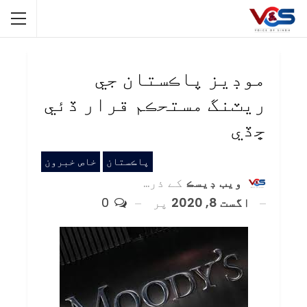
موڊيز پاڪستان جي
ريٽنگ مستحڪم قرار ڏئي
ڇڏي
پاڪستان
خاص خبرون
ويب ڊيسڪ
کے ذریعہ
اگست 8, 2020
پر
0