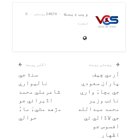
ويب ڊيسڪ
24874 پوسٹس
0
تبصرے
پچھلی پوسٹ
اگلی پوسٹ
آرمي چيف
سنڌ جي
پاران سعودي
ناليواري
جي بچاءَ واري
شاعرعلي محمد
نائب وزير
اڏيرائي جو
محمد عبدالله
مڙهه مٽيءَ ماءُ
جي لاڏاڻي تي
حوالي
افسوس جو
اظهار