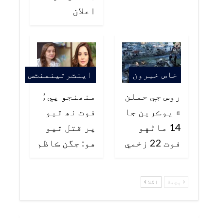
اعلان
خاص خبرون
اينٽرتينمنٽس
روس جي حملن
منھنجو پيءُ
۾ يوڪرين جا
فوت نھ ٿيو
14 ماڻهو
پر قتل ٿيو
فوت 22 زخمي
هو: جگن ڪاظم
پچھلا
اگلا