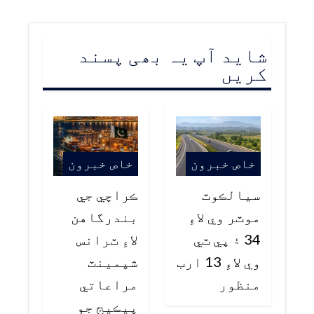
شاید آپ یہ بھی پسند
کریں
خاص خبرون
خاص خبرون
سيالڪوٽ
ڪراچي جي
موٽر وي لاءِ
بندرگاهن
34 ۽ پي ٽي
لاءِ ٽرانس
وي لاءِ 13 ارب
شپمينٽ
منظور
مراعاتي
پيڪيج جو