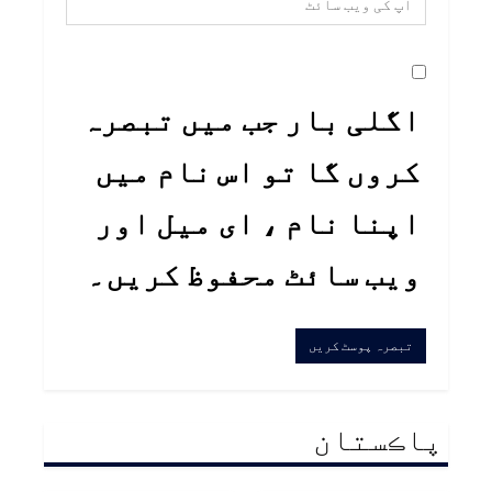
اگلی بار جب میں تبصرہ
کروں گا تو اس نام میں
اپنا نام ، ای میل اور
ویب سائٹ محفوظ کریں۔
پاڪستان