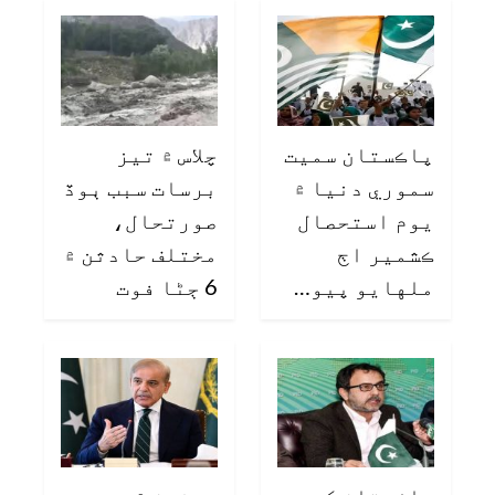
پاڪستان سميت
چلاس ۾ تيز
سموري دنيا ۾
برسات سبب ٻوڏ
يوم استحصال
صورتحال،
ڪشمير اڄ
مختلف حادثن ۾
ملهايو پيو…
6 ڄڻا فوت