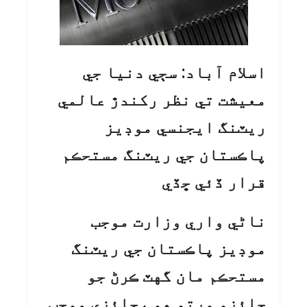
اسلام آباد: سڄي دنيا جي
معيشت تي نظر رکندڙ عالمي
ريٽنگ ايجنسي موڊيز
پاڪستان جي ريٽنگ مستحڪم
قرار ڏئي ڇڏي
ناڻي واري وزارت موجب
موڊيز پاڪستان جي ريٽنگ
مستحڪم مان گهٽ ڪرڻ جو
جائزو ورتو هو ،جائزي موجب