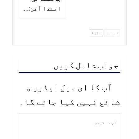
ايندا آهن:…
پچھلا
اگلا
جواب شامل کریں
آپ کا ای میل ایڈریس
شائع نہیں کیا جائے گا۔