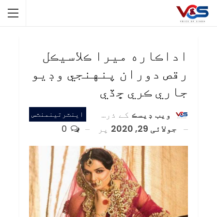
اداڪاره ميرا ڪلاسيڪل
رقص دوران پنهنجي وڊيو
جاري ڪري ڇڏي
ويب ڊيسڪ
کے ذریعہ
اينٽرتينمنٽس
جولائی 29, 2020
پر
0