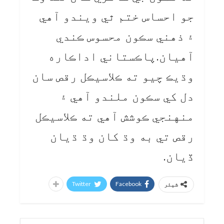
جو احساس ختم ٿي ويندو آهي
۽ ذهني سڪون محسوس ڪندي
آهيان.پاڪستاني اداڪاره
وڌيڪ چيو ته ڪلاسيڪل رقص سان
دل کي سڪون ملندو آهي ۽
منهنجي ڪوشش آهي ته ڪلاسيڪل
رقص تي به وڌ کان وڌ ڌيان
ڏيان.
Twitter
Facebook
شیئر