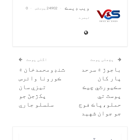
ويب ڊيسڪ
24902 پوسٹس
0
تبصرے
پچھلی پوسٹ
اگلی پوسٹ
باجوڙ ۾ سرحد
ٽنڊومحمدخان ۾
پار کان
ڪورونا وائرس
سڪيورٽي چيڪ
تيزي سان
پوسٽ تي
پکڙجڻ جو
حملو،پاڪ فوج
سلسلو جاري
جو جوان شهيد