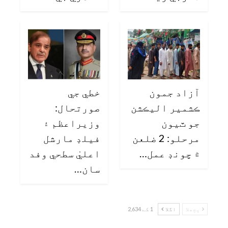
آزاد جمون
خطي جي
ڪشمير اليڪشن
صورتحال:
جو ٽيون
وزيراعظم ۽
مرحلو: 2 ضلعن
فيلڊ مارشل
۾ چونڊ عمل…
اعليٰ سطحي وفد
سان…
پچھلا
اگلا
1 کے 2,634