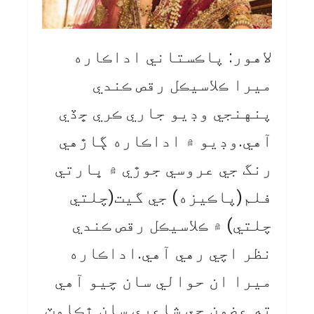
لاهور: پاڪستاني اداڪاره
ميرا ڪلاسيڪل رقص ڪندي
پنهنجي وڊيو جاري ڪري ڇڏي
آهي.وڊيو ۾ اداڪاره ڳاڙهي
رنگ جي عروسي جوڙي ۾ ڀارتي
فلم(پاڪيزه) جي گيت(چلتي
چلتي) ۾ ڪلاسيڪل رقص ڪندي
نظر اچي رهي آهي.اداڪاره
ميرا ان حوالي سان چيو آهي
ته عضون جي شاعري سان ٿڪاوٽ