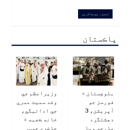
پاڪستان
بلوچستان ۾
وزيراعظم جي
فورسز جو
وفد سميت عمري
آپريشن، 3
جي ادائيگي،
دهشتگرد
خانه ڪعبه ۾
مارجي ويا
حاضري جي…