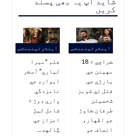
شاید آپ یہ بھی پسند
کریں
اينٽرتينمنٽس
اينٽرتينمنٽس
ڪراچي ۾ 18
فلم "ميرا
مهينن جي
لياري” آسڪر
ٻارڙي جي
ايوارڊ جي
قتل تي شوبز
نامزدگي
شخصيتن
واري ڊوڙ ۾
طرفان ڪاوڙ
شامل ٿيڻ
جو اظهار،
اعزاز جي
انصاف جو
ڳالهه…