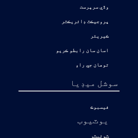
وڏي سرپرست
پروجيڪٽ ڊائريڪٽر
ڪيريئر
اسان سان رابطو ڪريو
توهان جي راءِ
سوشل ميڊيا
فيسبوڪ
يوٽيوب
ٽوئيٽر