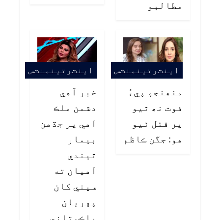
مطالبو
اينٽرتينمنٽس
اينٽرتينمنٽس
منھنجو پيءُ
خبر آهي
فوت نھ ٿيو
دشمن ملڪ
پر قتل ٿيو
آهي پر جڏهن
هو: جگن ڪاظم
بيمار
ٿيندي
آهيان ته
سڀني کان
پهريان
پاڪستاني