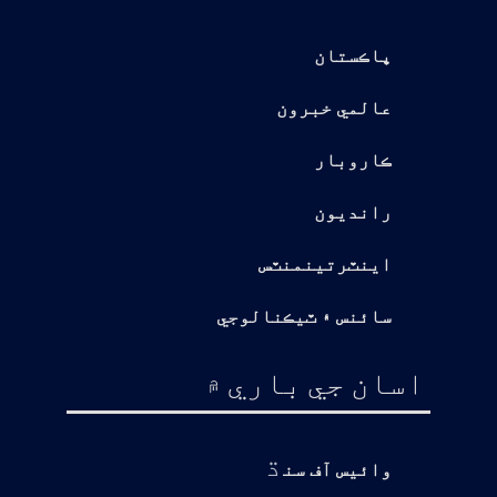
پاڪستان
عالمي خبرون
ڪاروبار
رانديون
اينٽرتينمنٽس
سائنس ۽ ٽيڪنالوجي
اسان جي باري ۾
ڌ
وائيس آف سن