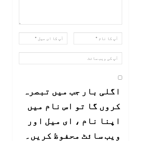
اگلی بار جب میں تبصرہ
کروں گا تو اس نام میں
اپنا نام ، ای میل اور
ویب سائٹ محفوظ کریں۔