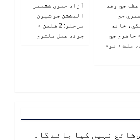
ظم جي وفد
آزاد جمون ڪشمير
مري جي
اليڪشن جو ٽيون
گي، خانه
مرحلو: 2 ضلعن ۾
 حاضري جي
چونڊ عمل ملتوي
 ملڪ ۽ قوم
 شائع نہیں کیا جائے گا۔