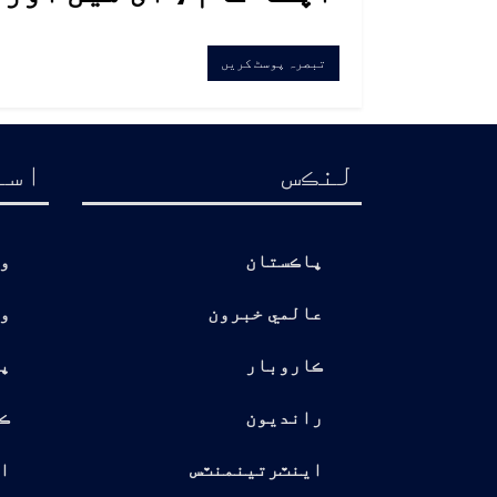
لنڪس
اسا
پاڪستان
و
عالمي خبرون
و
ڪاروبار
پ
رانديون
ڪ
اينٽرتينمنٽس
ا