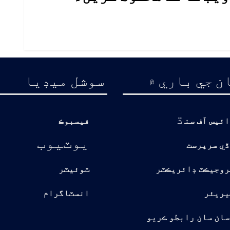
ن جي باري ۾
سوشل ميڊيا
ڌ
ائيس آف سن
فيسبوڪ
يوٽيوب
ڏي سرپرست
روجيڪٽ ڊائريڪٽر
ٽوئيٽر
يريئر
انسٽاگرام
سان سان رابطو ڪريو