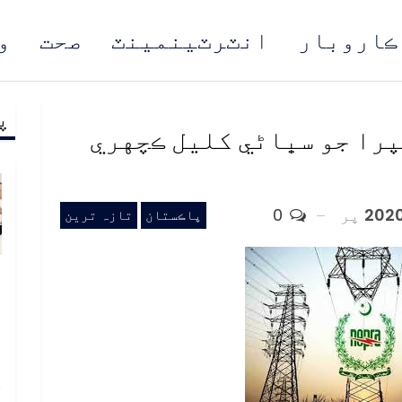
ڪاروبار
انٽرٽينمينٽ
صحت
و
پ
مُن
را جو سڀاڻي کليل ڪچهري
پر
0
پاڪستان
تازہ ترین
و
و
ع
ا
خ