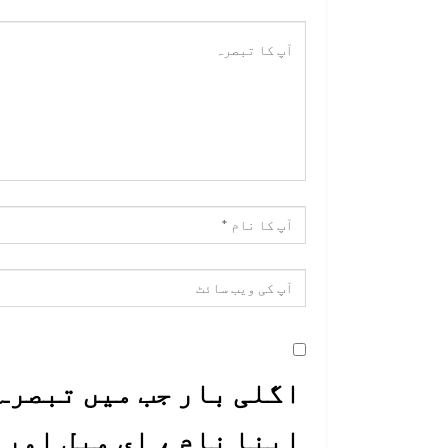
اگلی بار جب میں تبصرہ 
اپنا نام ، ای میل اور