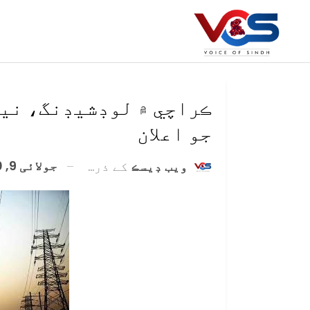
ڪراچي ۾ لوڊشيڊنگ، نيپ
جو اعلان
جولائی 9, 2020
ويب ڊيسڪ
کے ذریعہ