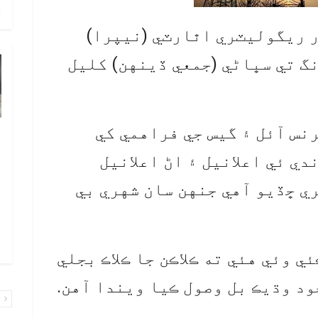
ح
 ريگوليٽري اٿارٽي (نيپرا)
گ تي سڀاڻي (جمعي ڏينهن) کليل
نس آئل ۽ گيس جي فراهمي کي
خ
ص
ي ئي اعلانيل ۽ اڻ اعلانيل
و
ي ڇڏيو آهي جنهن سان شهري بي
ف
ا
و
ي وئي هئي ته ڪلاڪن جا ڪلاڪ بجلي
ود وڌيڪ بل وصول ڪيا ويندا آهن.
پ