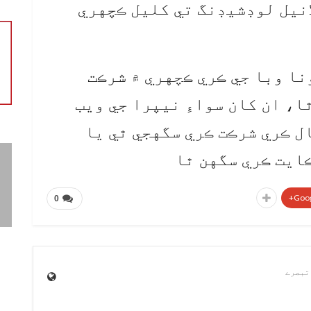
انيل لوڊشيڊنگ تي کليل ڪچهري
ا وبا جي ڪري ڪچهري ۾ شرڪت
ا، ان کان سواءِ نيپرا جي ويب
ل ڪري شرڪت ڪري سگهجي ٿي يا
ڪايت ڪري سگهن ٿا
Goog
0