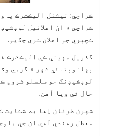
ڪراچي: نيشنل اليڪٽرڪ پاور
ڪراچي ۾ اڻ اعلانيل لوڊشيڊن
ڪچهري جو اعلان ڪري ڇڏيو.
گذريل مهيني ڪي اليڪٽرڪ فر
بهانوبڻائي شهر ۾ گرمي وڌند
لوڊشيڊنگ جو سلسلو شروع ڪر
حال ٿي ويا آهن.
شهرن طرفان اِها به شڪايت ڪئ
معطل رهندي آهي ان جي باوج