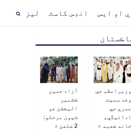
ي او ايس
انڊس کاسٽ
ليز
اڪستان
ڍ
پاڪستان
عالمي خبرون
زيراعظم جي
آزاد جمون
فد سميت
ڪشمير
مري جي
اليڪشن جو
دائيگي،
ٽيون مرحلو:
انه ڪعبه ۾
2 ضلعن ۾