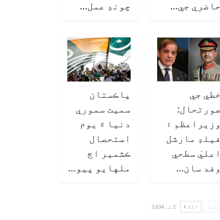
اضري جي…
چونڊ عمل…
طي جي
پاڪستان
ورتحال:
سميت سموري
زيراعظم ۽
دنيا ۾ يوم
يلڊ مارشل
استحصال
عليٰ سطحي
ڪشمير اڄ
فد سان…
ملهايو پيو…
چھلا
اگلا
1 کے 2,634