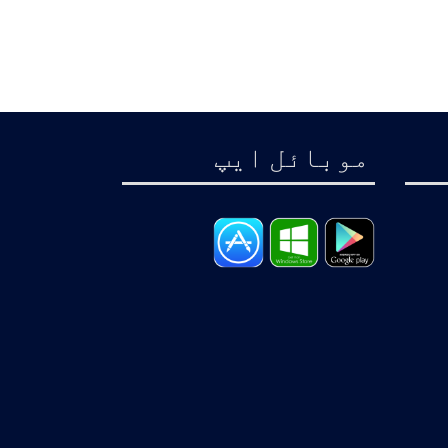
موبائل ايپ