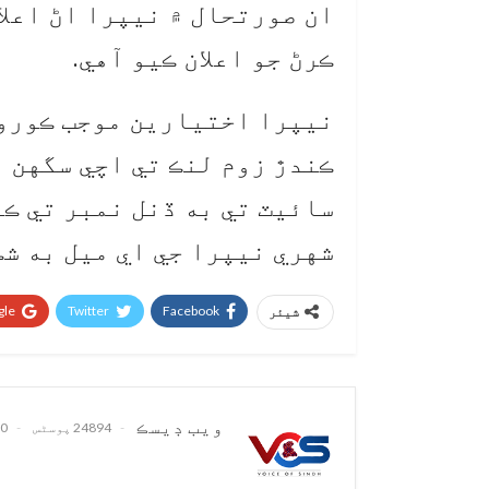
ان صورتحال ۾ نيپرا اڻ اعل
ڪرڻ جو اعلان ڪيو آهي.
نيپرا اختيارين موجب ڪورون
ڪندڙ زوم لنڪ تي اچي سگهن ٿ
سائيٽ تي به ڏنل نمبر تي ڪا
شهري نيپرا جي اي ميل به ش
le+
Twitter
Facebook
شیئر
ويب ڊيسڪ
24894 پوسٹس
0 تبصرے