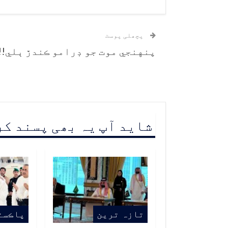
پچھلی پوسٹ
پنهنجي موت جو ڊرامو ڪندڙ ٻلي!!
شاید آپ یہ بھی پسند ک
تازہ ترین
پاڪست