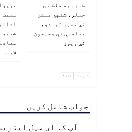
ڪنهن به ملڪ تي
وزيراع
حملو، ٽنهي ملڪن
سميت ع
تي تصور ٿيندو،
ادائي
معاهدي تي صحيحون
ڪعبه ۾
ٿي ويون
سعادت،
لاءِ…
پچھلا
اگلا
جواب شامل کریں
آپ کا ای میل ایڈریس