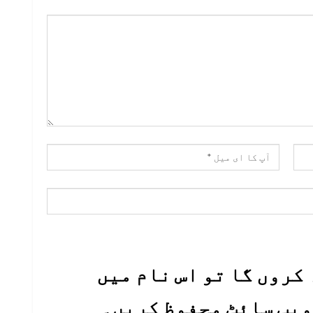
کروں گا تو اس نام میں
 ویب سائٹ محفوظ کریں۔