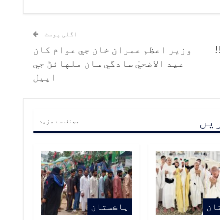
اگلی پوسٹ
!
وزير اعظم عمران خان جي عوام کان
عيد الاضحيٰ سادگي سان ملهائڻ جي
اپيل
ریں
مصنف سے مزید
ان
پاڪستان