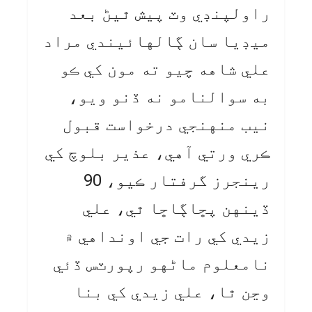
راولپنڊي وٽ پيش ٿيڻ بعد
ميڊيا سان ڳالهائيندي مراد
علي شاهه چيو ته مون کي ڪو
به سوالنامو نه ڏنو ويو،
نيب منهنجي درخواست قبول
ڪري ورتي آهي، عذير بلوچ کي
رينجرز گرفتار ڪيو، 90
ڏينهن پڇاڳاڇا ٿي، علي
زيدي کي رات جي اونداهي ۾
نامعلوم ماڻهو رپورٽس ڏئي
وڃن ٿا، علي زيدي کي بنا