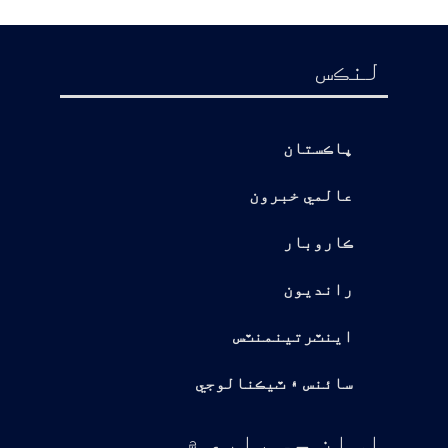
لنڪس
پاڪستان
عالمي خبرون
ڪاروبار
رانديون
اينٽرتينمنٽس
سائنس ۽ ٽيڪنالوجي
اسان جي باري ۾