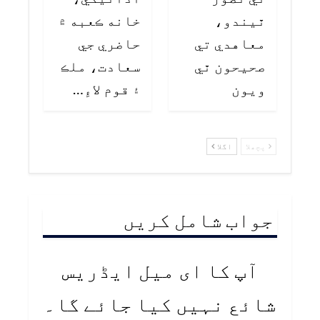
ٿيندو،
خانه ڪعبه ۾
معاهدي تي
حاضري جي
صحيحون ٿي
سعادت، ملڪ
ويون
۽ قوم لاءِ…
پچھلا
اگلا
جواب شامل کریں
آپ کا ای میل ایڈریس
شائع نہیں کیا جائے گا۔