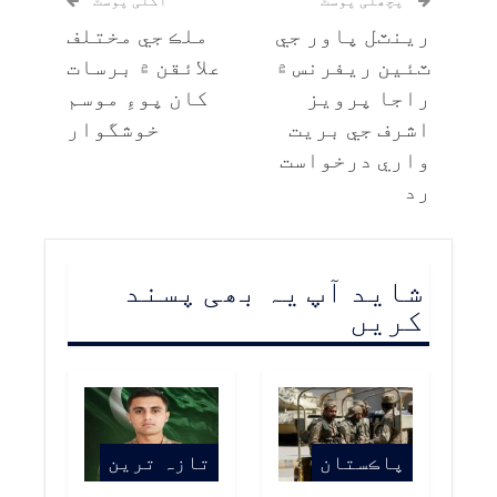
رينٽل پاور جي
ملڪ جي مختلف
ٽئين ريفرنس ۾
علائقن ۾ برسات
راجا پرويز
کان پوءِ موسم
اشرف جي بريت
خوشگوار
واري درخواست
رد
شاید آپ یہ بھی پسند
کریں
پاڪستان
تازہ ترین