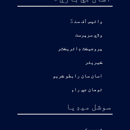
ڌ
وائيس آف سن
وڏي سرپرست
پروجيڪٽ ڊائريڪٽر
ڪيريئر
اسان سان رابطو ڪريو
توهان جي راءِ
سوشل ميڊيا
فيسبوڪ