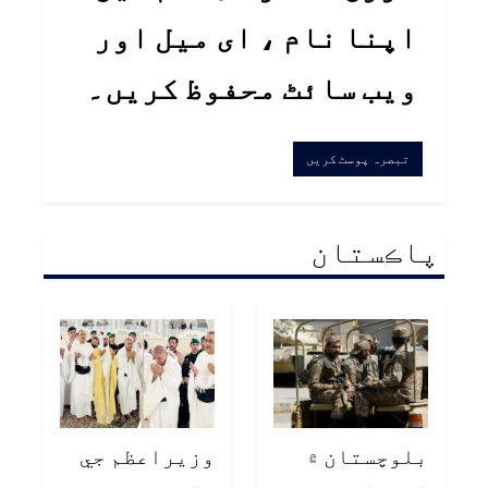
اپنا نام ، ای میل اور
ویب سائٹ محفوظ کریں۔
پاڪستان
بلوچستان ۾
وزيراعظم جي
فورسز جو
وفد سميت عمري