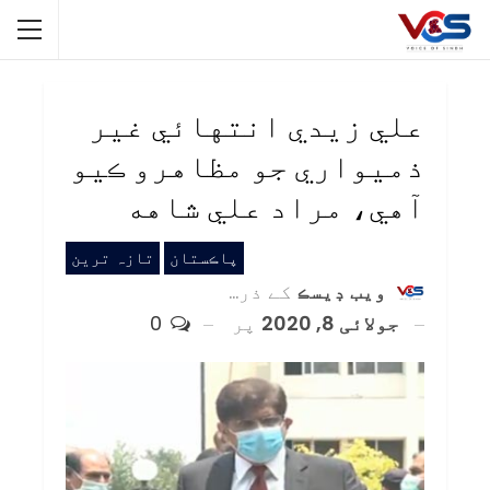
علي زيدي انتهائي غير
ذميواري جو مظاهرو ڪيو
آهي، مراد علي شاهه
پاڪستان
تازہ ترین
ويب ڊيسڪ
کے ذریعہ
جولائی 8, 2020
پر
0