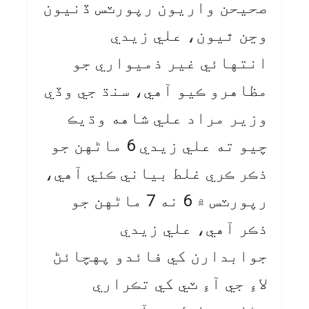
صحيحن واريون رپورٽس ڏنيون
وڃن ٿيون، علي زيدي
انتهائي غير ذميواري جو
مظاهرو ڪيو آهي، سنڌ جي وڏي
وزير مراد علي شاهه وڌيڪ
چيو ته علي زيدي 6 ماڻهن جو
ذڪر ڪري غلط بياني ڪئي آهي،
رپورٽس ۾ 6 نه 7 ماڻهن جو
ذڪر آهي، علي زيدي
جوابدارن کي فائدو پهچائڻ
لاءِ جي آءِ ٽي کي تڪراري