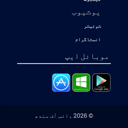
يوٽيوب
ٽوئيٽر
انسٽاگرام
موبائل ايپ
© 2026 وائس آف سندھ