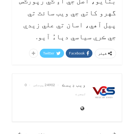
بڻايو، اصل جي آءِ ٽي رپورٽس
گهرو کاتي جي ويب سائٽ تي
پيل آهي، اسان تي علي زيدي
جي ڪري سياسي دٻاءُ آيو.
Twitter
Facebook
شیئر
ويب ڊيسڪ
24902 پوسٹس
0
تبصرے
پچھلی پوسٹ
اگلی پوسٹ