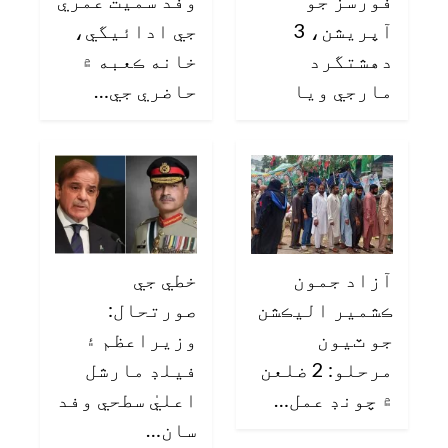
آپريشن، 3
جي ادائيگي،
دهشتگرد
خانه ڪعبه ۾
مارجي ويا
حاضري جي…
آزاد جمون
خطي جي
ڪشمير اليڪشن
صورتحال:
جو ٽيون
وزيراعظم ۽
مرحلو: 2 ضلعن
فيلڊ مارشل
۾ چونڊ عمل…
اعليٰ سطحي وفد
سان…