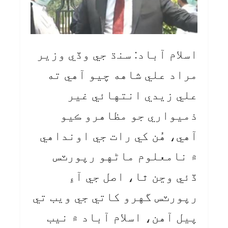
اسلام آباد: سنڌ جي وڏي وزير
مراد علي شاهه چيو آهي ته
علي زيدي انتهائي غير
ذميواري جو مظاهرو ڪيو
آهي، هُن کي رات جي اونداهي
۾ نامعلوم ماڻهو رپورٽس
ڏئي وڃن ٿا، اصل جي آءِ
رپورٽس گهرو کاتي جي ويب تي
پيل آهن، اسلام آباد ۾ نيب