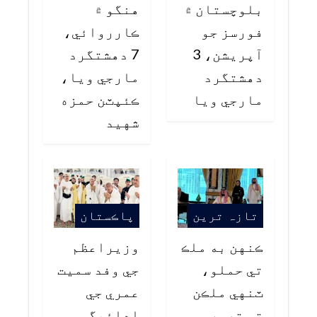
بلوچستان ۾
هنگو ۾
فورسز جو
ڪارروائي،
آپريشن، 3
7 دهشتگرد
دهشتگرد
مارجي ويا،
مارجي ويا
ڪئپٽن حمزه
شهيد
تازہ ترین
پاڪستان
ڪنهن به ملڪ
وزيراعظم
تي حملو،
جي وفد سميت
ٽنهي ملڪن
عمري جي
تي تصور
ادائيگي،