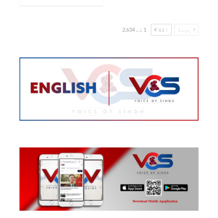
پچھلا
اگلا
1 کے 2,634