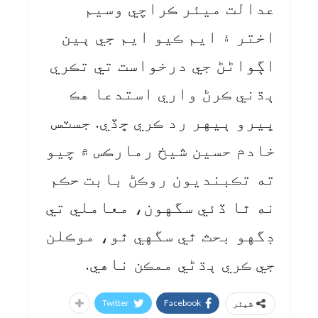
عدالت ميئر ڪراچي وسيم
اختر ۽ ايم ڪيو ايم جي ٻين
اڳواڻڻ جي درخواست تي تڪري
ٻڌني ڪرڻ واري استدعا هڪ
ڀيرو ٻيهر رد ڪري ڇڏي. جسٽس
خادم حسين شيخ رمارڪس ۾ چيو
ته تڪبنديون روڪڻ بابت حڪم
نه ٿا ڏئي سگهون، معاملي تي
ڊگهو بحث ٿي سگهي ٿو، موڪلن
جي ڪري ٻڌڻي ممڪن ناهي.
Twitter
Facebook
شیئر