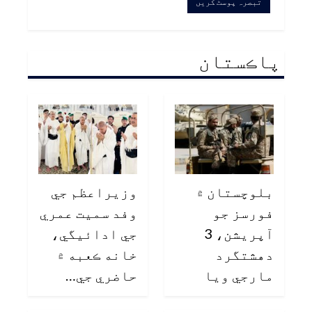
پاڪستان
بلوچستان ۾
وزيراعظم جي
فورسز جو
وفد سميت عمري
آپريشن، 3
جي ادائيگي،
دهشتگرد
خانه ڪعبه ۾
مارجي ويا
حاضري جي…