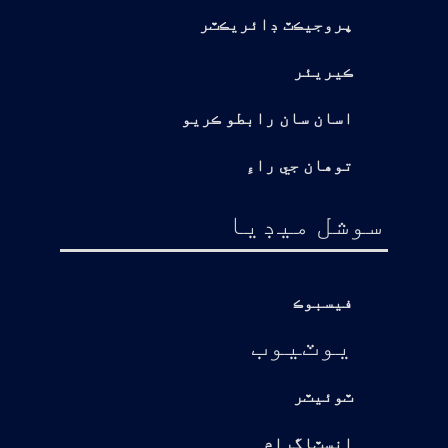
پروجيڪٽ ڊائريڪٽر
ڪيريئر
اسان سان رابطو ڪريو
توهان جي راءِ
سوشل ميڊيا
فيسبوڪ
يوٽيوب
ٽوئيٽر
انسٽاگرام