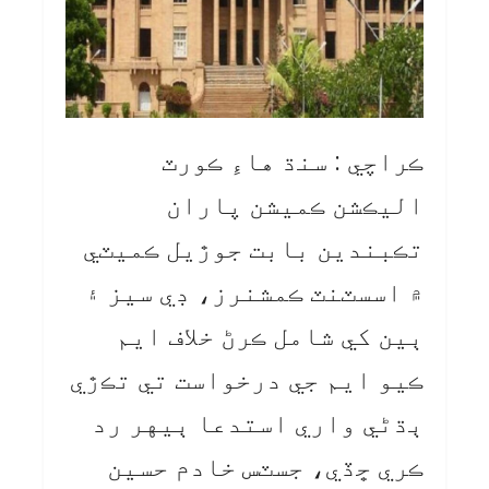
ڪراچي : سنڌ هاءِ ڪورٽ
اليڪشن ڪميشن پاران
تڪبندين بابت جوڙيل ڪميٽي
۾ اسسٽنٽ ڪمشنرز، ڊي سيز ۽
ٻين کي شامل ڪرڻ خلاف ايم
ڪيو ايم جي درخواست تي تڪڙي
ٻڌڻي واري استدعا ٻيهر رد
ڪري ڇڏي، جسٽس خادم حسين