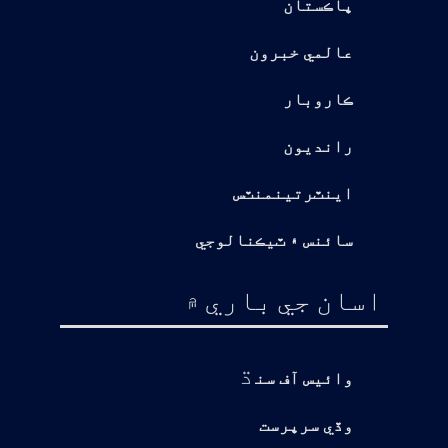
پاڪستان
عالمي خبرون
ڪاروبار
رانديون
اينٽرتينمنٽس
سائنس ۽ ٽيڪنالوجي
اسان جي باري ۾
ڌ
وائيس آف سن
وڏي سرپرست