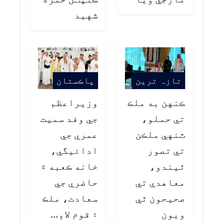
شهيد
تازہ ترین
پاڪستان
ڪنهن به ملڪ
وزيراعظم
تي حملو،
جي وفد سميت
ٽنهي ملڪن
عمري جي
تي تصور
ادائيگي،
ٿيندو،
خانه ڪعبه ۾
معاهدي تي
حاضري جي
صحيحون ٿي
سعادت، ملڪ
ويون
۽ قوم لاءِ…