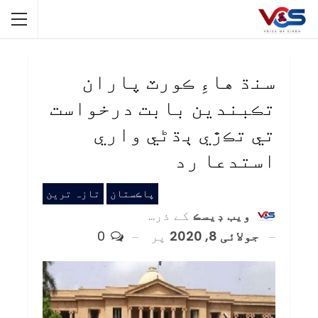
سنڌ هاءِ ڪورٽ پاران
تڪبندين بابت درخواست
تي تڪڙي ٻڌڻي واري
استدعا رد
پاڪستان
تازہ ترین
ويب ڊيسڪ
کے ذریعہ
جولائی 8, 2020
پر
0