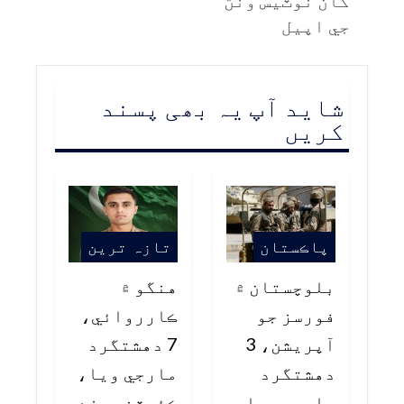
کان نوٽيس وٺڻ
جي اپيل
شاید آپ یہ بھی پسند
کریں
پاڪستان
تازہ ترین
بلوچستان ۾
هنگو ۾
فورسز جو
ڪارروائي،
آپريشن، 3
7 دهشتگرد
دهشتگرد
مارجي ويا،
مارجي ويا
ڪئپٽن حمزه