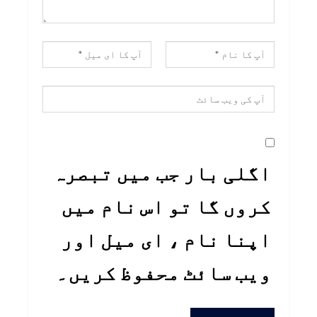
اگلی بار جب میں تبصرہ
کروں گا تو اس نام میں
اپنا نام ، ای میل اور
ویب سائٹ محفوظ کریں۔