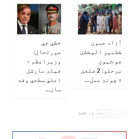
آزاد جمون
خطي جي
ڪشمير اليڪشن
صورتحال:
جو ٽيون
وزيراعظم ۽
مرحلو: 2 ضلعن
فيلڊ مارشل
۾ چونڊ عمل…
اعليٰ سطحي وفد
سان…
پچھلا
اگلا
1 کے 2,634