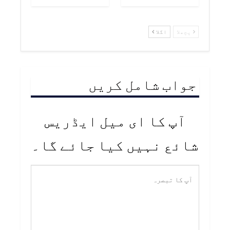
پچھلا
اگلا
جواب شامل کریں
آپ کا ای میل ایڈریس
شائع نہیں کیا جائے گا۔