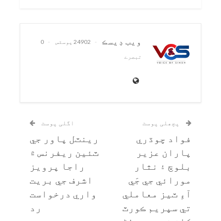
ويب ڊيسڪ
24902 پوسٹس
0
تبصرے
پچھلی پوسٹ
اگلی پوسٹ
فواد چوڌري
رينٽل پاور جي
پاران عزير
ٽئين ريفرنس ۾
بلوچ ۽ نثار
راجا پرويز
مورائي جي جَي
اشرف جي بريت
آءِ ٽيز معاملي
واري درخواست
تي سپريم ڪورٽ
رد