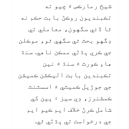
شيخ رمارڪس ۾ چيو ته
تڪبنديون روڪڻ بابت حڪم نه
ٿا ڏئي سگهون، معاملي تي
ڊگهو بحث ٿي سگهي ٿو، موڪلن
جي ڪري ٻڌڻي ممڪن ناهي. سنڌ
هاءِ ڪورٽ ۾ سنڌ ۾ نين
تڪبندين بابت اليڪشن ڪميشن
جي جوڙيل ڪميٽي ۾ اسسٽنٽ
ڪمشنرز، ڊي سيز ۽ ٻين کي
شامل ڪرڻ خلاف ايم ڪيو ايم
جي درخواست تي ٻڌڻي ٿي.