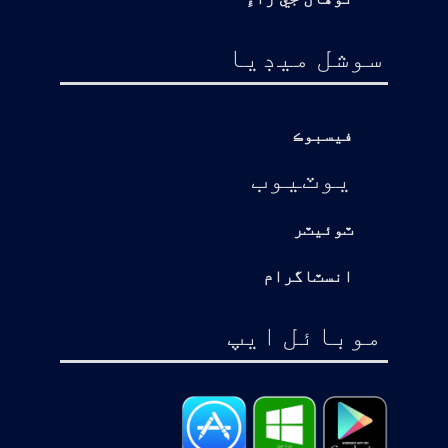
سوشل ميڊيا
فيسبوڪ
يوٽيوب
ٽوئيٽر
انسٽاگرام
موبائل ايپ