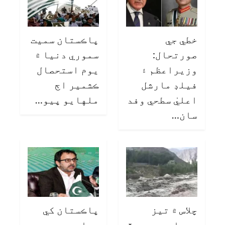
خطي جي
پاڪستان سميت
صورتحال:
سموري دنيا ۾
وزيراعظم ۽
يوم استحصال
فيلڊ مارشل
ڪشمير اڄ
اعليٰ سطحي وفد
ملهايو پيو…
سان…
چلاس ۾ تيز
پاڪستان کي
برسات سبب ٻوڏ
بجلي جي