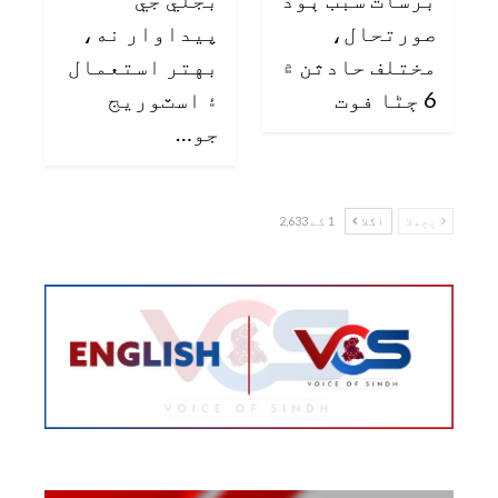
صورتحال،
پيداوار نه،
مختلف حادثن ۾
بهتر استعمال
6 ڄڻا فوت
۽ اسٽوريج
جو…
پچھلا
اگلا
1 کے 2,633