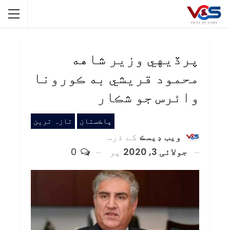
پرڏيهي وزير شاهه
محمود قريشي به ڪورونا
وائرس جو شڪار
پاڪستان
تازہ ترین
ويب ڊيسڪ
کے ذریعہ
جولائی 3, 2020
پر
0