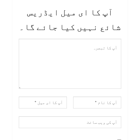
آپ کا ای میل ایڈریس
شائع نہیں کیا جائے گا۔