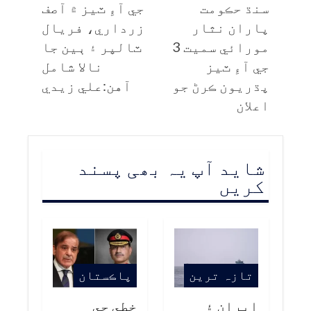
سنڌ حڪومت
جي آءِ ٽيز ۾ آصف
پاران نثار
زرداري، فريال
مورائي سميت 3
ٽالپر ۽ ٻين جا
جي آءِ ٽيز
نالا شامل
پڌريون ڪرڻ جو
آهن:علي زيدي
اعلان
شاید آپ یہ بھی پسند
کریں
تازہ ترین
پاڪستان
ايران ۽
خطي جي