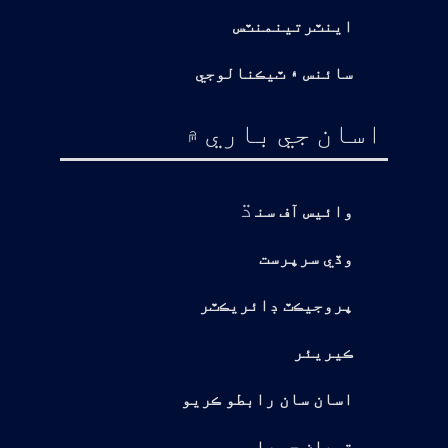
اينٽرتينمنٽس
سائنس ۽ ٽيڪنالوجي
اسان جي باري ۾
ڌ
وائيس آف سن
وڏي سرپرست
پروجيڪٽ ڊائريڪٽر
ڪيريئر
اسان سان رابطو ڪريو
توهان جي راءِ