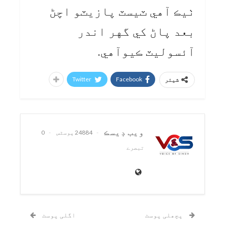
ٺيڪ آهي ٽيسٽ پازيٽو اچڻ
بعد پاڻ کي گهر اندر
آئسوليٽ ڪيوآهي.
Twitter
Facebook
شیئر
ويب ڊيسڪ
24884 پوسٹس
0
تبصرے
پچھلی پوسٹ
اگلی پوسٹ