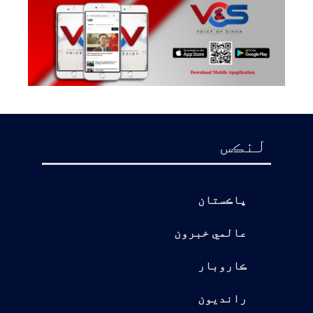
لنڪس
پاڪستان
عالمي خبرون
ڪاروبار
رانديون