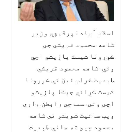
اسلام آباد : پرڏيهي وزير
شاهه محمود قريشي جي
ڪورونا ٽيسٽ پازيٽو اچي
وئي. شاهه محمود قريشي
طبعيت خراب ٿيڻ تي ڪورونا
ٽيسٽ ڪرائي جيڪا پازيٽو
اچي وئي. سماجي رابطن واري
ويب سائيٽ ٽويٽر تي شاهه
محمود چيو ته هاڻي طبعيت