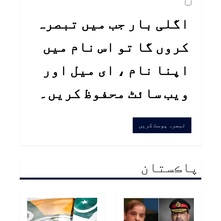
اگلی بار جب میں تبصرہ
کروں گا تو اس نام میں
اپنا نام ، ای میل اور
ویب سائٹ محفوظ کریں۔
پاڪستان