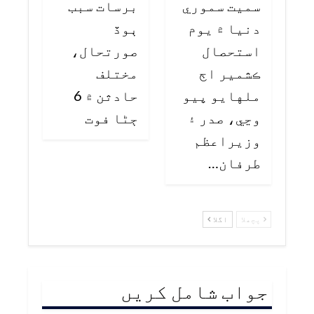
سميت سموري
برسات سبب
دنيا ۾ يوم
ٻوڏ
استحصال
صورتحال،
ڪشمير اڄ
مختلف
ملهايو پيو
حادثن ۾ 6
وڃي، صدر ۽
ڄڻا فوت
وزيراعظم
طرفان…
پچھلا
اگلا
جواب شامل کریں