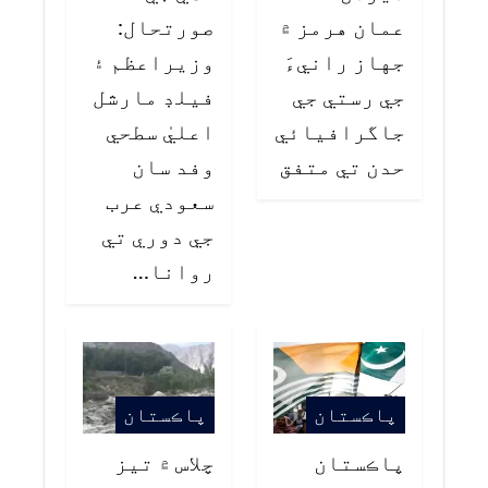
عمان هرمز ۾
صورتحال:
جهاز رانيءَ
وزيراعظم ۽
جي رستي جي
فيلڊ مارشل
جاگرافيائي
اعليٰ سطحي
حدن تي متفق
وفد سان
سعودي عرب
جي دوري تي
روانا…
پاڪستان
پاڪستان
پاڪستان
چلاس ۾ تيز