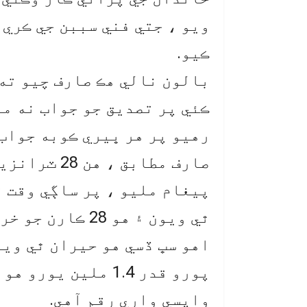
ڪيو.
بالون نالي هڪ صارف چيو ته 
ڪئي پر تصديق جو جواب نه م
رهيو پر هر ڀيري ڪوبه جواب 
صارف مطابق 
ٿي ويون ۽ هو 28 ڪارن جو خريدار بڻجي ويو.
واپسي واري رقم آهي.