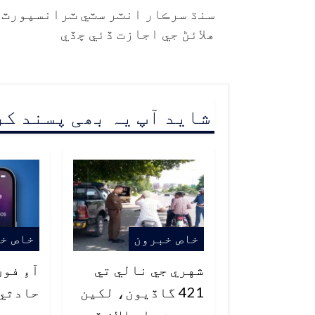
سنڌ سرڪار انٽر سٽي ٽرانسپورٽ
هلائڻ جي اجازت ڏئي ڇڏي
شاید آپ یہ بھی پسند ک
خاص خبرون
خاص خ
شهري جي نالي تي
آءِ فو
421 گاڏيون، لکين
حادثي 
روپين جا چالان ڏسي
عورت ج