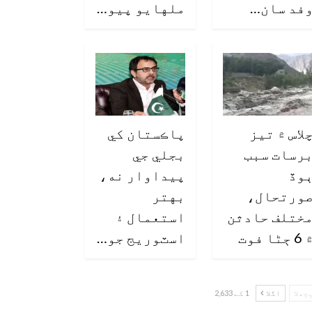
فد سان…
ملهايو پيو…
لاس ۾ تيز
پاڪستان کي
رسات سبب
بجلي جي
وڏ
پيداوار نه،
ورتحال،
بهتر
ختلف حادثن
استعمال ۽
6 ڄڻا فوت
اسٽوريج جو…
چھلا
اگلا
1 کے 2,633