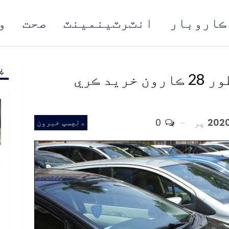
ڪاروبار
انٽرٽينمينٽ
صحت
و
پ
مُن
پراڻي ڪار ڊيلر غلطي طور 28 ڪارون خريد ڪري
پر
0
دلچسپ خبرون
خ
ص
و
ف
ا