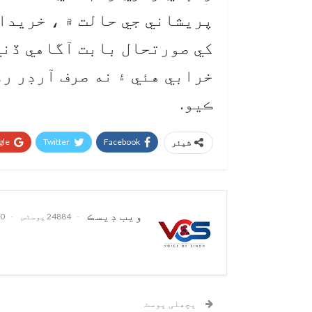
پريشاني جي حالت ۾ ، خريدا
کي صورتحال بابت آگاهي ڏني
خرابي هئي ۽ نه صرف آرڊر رد
ڪيو.
le+
Twitter
Facebook
شیئر
ويب ڊيسڪ
24884 پوسٹس
0 تبصرے
پچھلی پوسٹ