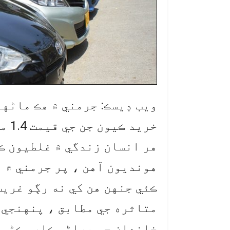
خريد ڪيون جن جي قيمت 1.4 ملين آهي.
هر انسان زندگي ۾ غلطيون ڪ
هونديون آهن ، پر جرمني ۾ 
ڪئي جنهن هن کي نه رڳو غريب
متاثره جي مطابق ، پنهنجي ڏ
خاندان جي پراڻي ڪار وڪڻي ۽