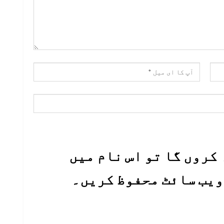
کروں گا تو اس نام میں
 ویب سائٹ محفوظ کریں۔