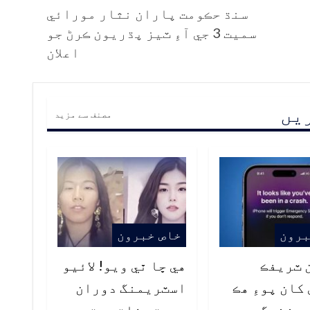
سنڌ حڪومت پاران نثار مورائي
سميت 3 جي آءِ ٽيز پڌريون ڪرڻ جو
اعلان
ریں
مصنف سے مزید
برون
خاص خبرون
ن ٽريفڪ
هي ڇا ٿي ويو! لائيو
کان پوءِ هڪ
اسٽريمنگ دوران
ي زندگي
بيوٽي فلٽر هٽي