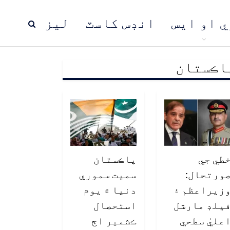
ي او ايس
انڊس کاسٽ
ليز
اڪستان
ڍ
پاڪستان
عالمي خبرون
طي جي
پاڪستان
ورتحال:
سميت سموري
زيراعظم ۽
دنيا ۾ يوم
يلڊ مارشل
استحصال
عليٰ سطحي
ڪشمير اڄ