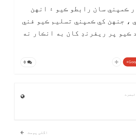
ر ڪمپني سان رابطو ڪيو ۽ انهن
 ، جنهن کي ڪمپني تسليم ڪيو فني
 ڪيو پر ريفرنڊ کان به انڪار نه
Goog
0
اگلی پوسٹ