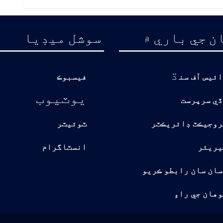
ن جي باري ۾
سوشل ميڊيا
ڌ
ائيس آف سن
فيسبوڪ
يوٽيوب
ڏي سرپرست
روجيڪٽ ڊائريڪٽر
ٽوئيٽر
يريئر
انسٽاگرام
سان سان رابطو ڪريو
هان جي راءِ