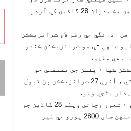
ويو ، جتي فني سببن جي ڪري هن هڪ بدران 28 گاڏين کي آرڊر
هن ادائگي جي رقم لاءِ ٽرانزيڪشن
ليو جنهن تي هو ٽرانزيڪشن ڪندو
ناهي مليو.
، هن 28 ٽرانزيڪشن ڪيا ۽ پئسن جي منتقلي جو
پيغام مليو ، پر ساڳي وقت تي ، آخري 27 ٽرانزيڪشن پڻ قبول
اهو سڀ ڏسي هو حيران ٿي ويو ۽ شعور وڃائي ويٺو 28 گاڏين جو
پورو قدر 1.4 ملين يورو هو جنهن سان 2800 يورو جي غير