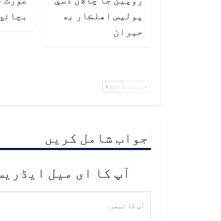
پوليس اهلڪار به
بچائي
حيران
پچھلا
اگلا
جواب شامل کریں
آپ کا ای میل ایڈریس