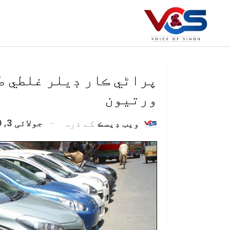
ورتيون
جولائی 3, 2020
ويب ڊيسڪ
کے ذریعہ