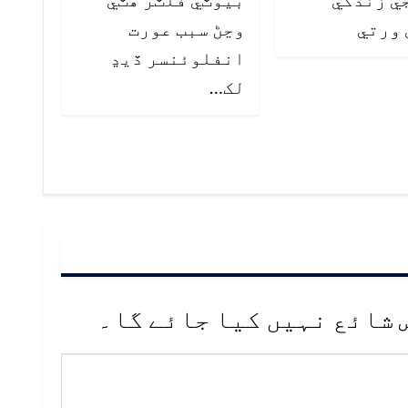
 ورتي
وڃڻ سبب عورت
انفلوئنسر ڏيڍ
لک…
 شائع نہیں کیا جائے گا۔