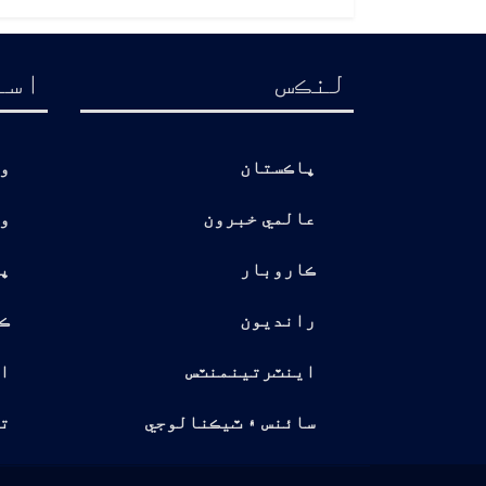
لنڪس
اسا
پاڪستان
و
عالمي خبرون
و
ڪاروبار
پ
رانديون
ڪ
اينٽرتينمنٽس
ا
سائنس ۽ ٽيڪنالوجي
تو