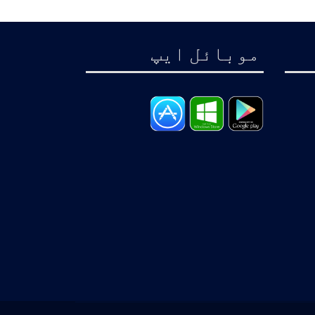
موبائل ايپ