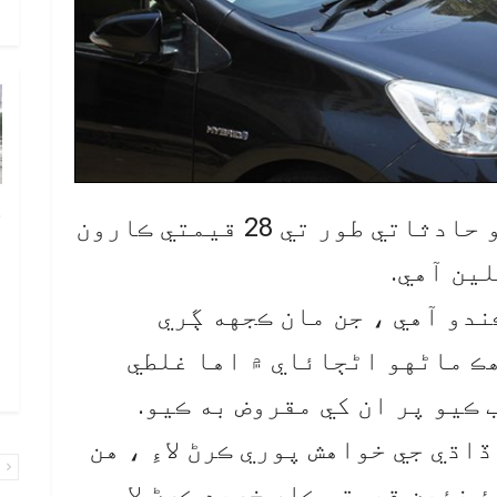
و
چ
ويب ڊيسڪ: جرمني ۾ هڪ ماڻهو حادثاتي طور تي 28 قيمتي ڪارون
ب
ٻ
ص
ندو آهي ، جن مان ڪجهه ڳري
م
هڪ ماڻهو اڻڄائاي ۾ اها غلطي
۾ 
 ڪيو پر ان کي مقروض به ڪيو.
اڌي جي خواهش پوري ڪرڻ لاءِ ، هن
پ
 نئين قيمتي ڪار خريد ڪرڻ لاءِ