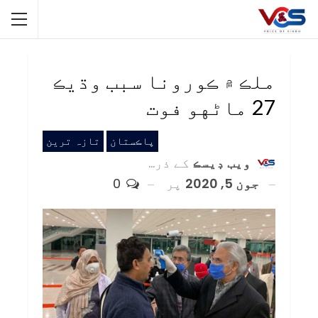
ملڪ ۾ ڪورونا سبب وڌيڪ
27 ماڻهو فوت
پاڪستان
تازہ ترین
ويب ڊيسڪ
کے ذریعہ
جون 5, 2020
پر
0