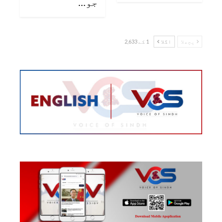
جو…
پچھلا
اگلا
1 کے 2,633