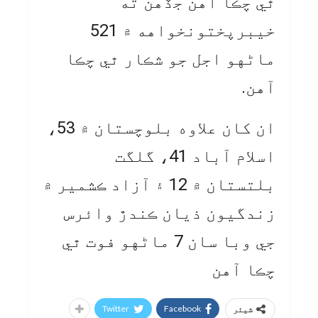
ٿي چڪا آهن جڏهن ته
خيبرپختونخواهه ۾ 521
ماڻهو اجل جو شڪار ٿي چڪا
آهن.
ان کان علاوه بلوچستان ۾ 53،
اسلام آباد 41، گلگت
بلتستان ۾ 12 ۽ آزاد ڪشمير ۾
زندگيون ذيان ڪندڙ وائرس
جي وبا سان 7 ماڻهو فوت ٿي
چڪا آهن
Twitter
Facebook
شیئر