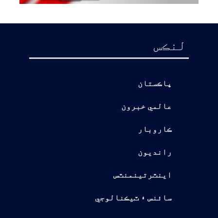
لنڪس
پاڪستان
عالمي خبرون
ڪاروبار
رانديون
اينٽرتينمنٽس
سائنس ۽ ٽيڪنالوجي