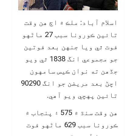
اسلام آباد: ملڪ ۾ اڄ هن وقت
تائين ڪورونا سبب 27 ماڻهو
فوت ٿي ويا جنهن بعد فوتين
جو مجموعي انگ 1838 ٿي ويو
جڏهن ته نوان ڪيس سامهون
اچڻ بعد مريضن جو انگ 90290
تائين پهچي ويو آهي.
هن وقت سنڌ ۾ 575 ۽ پنجاب ۾
ڪورونا سبب 629 ماڻهو فوت