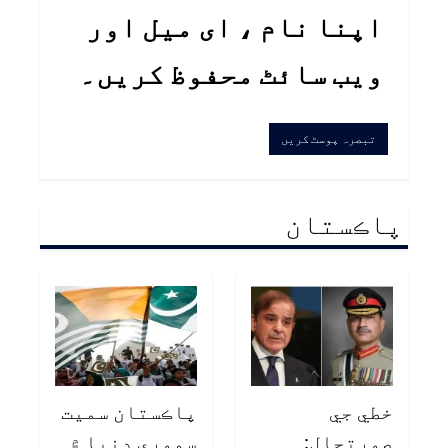
اپنا نام ، ای میل اور
ویب سائٹ محفوظ کریں۔
پاڪستان
خطي جي
پاڪستان سميت
صورتحال:
سموري دنيا ۾