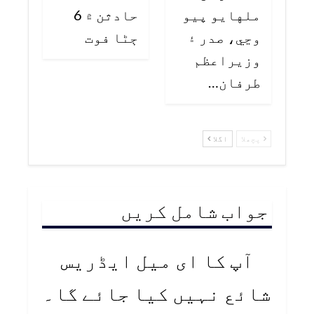
ملهايو پيو
حادثن ۾ 6
وڃي، صدر ۽
ڄڻا فوت
وزيراعظم
طرفان…
پچھلا
اگلا
جواب شامل کریں
آپ کا ای میل ایڈریس
شائع نہیں کیا جائے گا۔