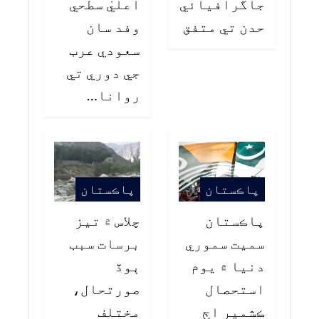
جاگرافيائي
اعليٰ سطحي
حدن تي متفق
وفد سان
سعودي عرب
جي دوري تي
روانا…
پاڪستان
پاڪستان
پاڪستان
چلاس ۾ تيز
سميت سموري
برسات سبب
دنيا ۾ يوم
ٻوڏ
استحصال
صورتحال،
ڪشمير اڄ
مختلف