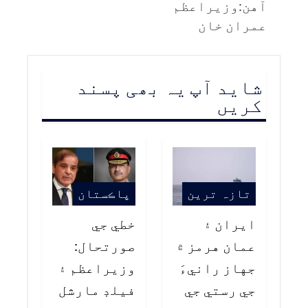
آهن:وزيراعظم
عمران خان
شاید آپ یہ بھی پسند
کریں
تازہ ترین
پاڪستان
ايران ۽
خطي جي
عمان هرمز ۾
صورتحال:
جهاز رانيءَ
وزيراعظم ۽
جي رستي جي
فيلڊ مارشل