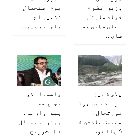
وزيراعظم ۽
يوم استحصال
فيلڊ مارشل
ڪشمير اڄ
اعليٰ سطحي وفد
ملهايو پيو…
سان…
چلاس ۾ تيز
پاڪستان کي
برسات سبب ٻوڏ
بجلي جي
صورتحال،
پيداوار نه،
مختلف حادثن ۾
بهتر استعمال
6 ڄڻا فوت
۽ اسٽوريج