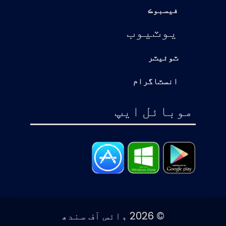
فيسبوڪ
يوٽيوب
ٽوئيٽر
انسٽاگرام
موبائل ايپ
© 2026 وائس آف سندھ