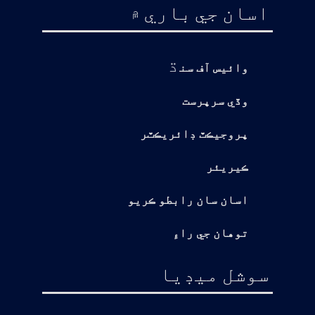
اسان جي باري ۾
ڌ
وائيس آف سن
وڏي سرپرست
پروجيڪٽ ڊائريڪٽر
ڪيريئر
اسان سان رابطو ڪريو
توهان جي راءِ
سوشل ميڊيا