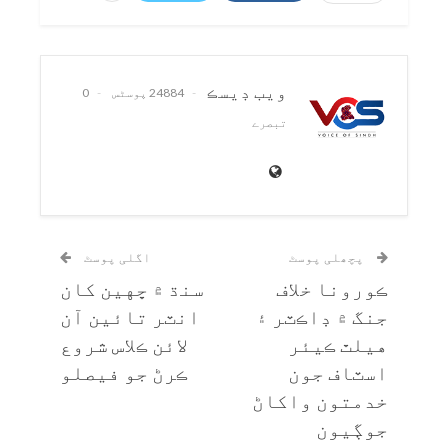
ويب ڊيسڪ
24884 پوسٹس
0
تبصرے
پچھلی پوسٹ
اگلی پوسٹ
ڪورونا خلاف
سنڌ ۾ ڇهين کان
جنگ ۾ ڊاڪٽر ۽
انٽر تائين آن
هيلٿ ڪيئر
لائن ڪلاس شروع
اسٽاف جون
ڪرڻ جو فيصلو
خدمتون واکاڻ
جوڳيون