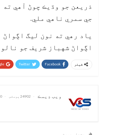
ذريعن جو وڌيڪ چوڻ آهي ته 
جي سمري ناهي ملي.
ياد رهي ته نون ليگ اڳواڻ 
اڳواڻ شهباز شريف جو نالو ا
le+
Twitter
Facebook
شیئر
ويب ڊيسڪ
24902 پوسٹس
0 تبصرے
پچھلی پوسٹ