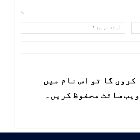
کروں گا تو اس نام میں
 ویب سائٹ محفوظ کریں۔