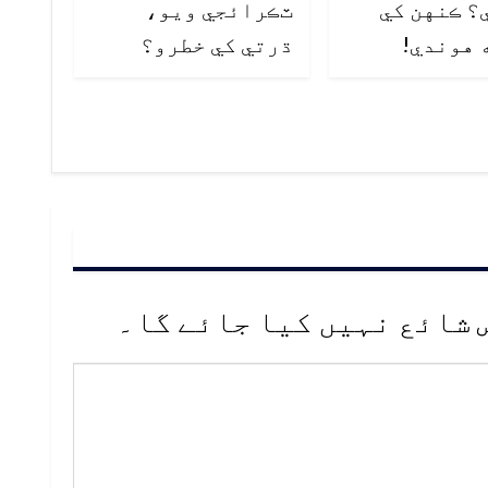
؟ ڪنهن کي
ٽڪرائجي ويو،
 هوندي!
ڌرتي کي خطرو؟
 شائع نہیں کیا جائے گا۔