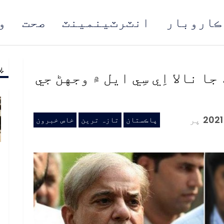
ڪاروبار
انٽرٽينمينٽ
صحت
و
پ
مُن
ا نالا اِي سِي ايل ۾ وجهڻ جي
پر
پاڪستان
تازہ ترین
خاص خبرون
ب
ف
د
م