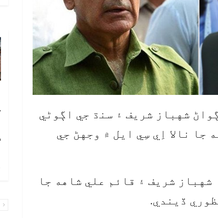
آ
ڪ
ڳواڻ شهباز شريف ۽ سنڌ جي اڳوڻي
ا
جا نالا اِي سِي ايل ۾ وجهڻ جي
ٽ
چ
شهباز شريف ۽ قائم علي شاهه جا
نظوري ڏيندي.
پ