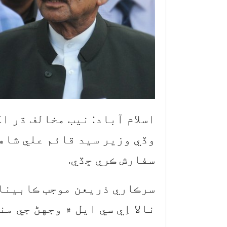
اسلام آباد: نيب مخالف ڌر ا
وڏي وزير سيد قائم علي شاهه 
سفارش ڪري ڇڏي.
سرڪاري ذريعن موجب ڪابينا 
نالا اِي سي ايل ۾ وجهڻ جي م