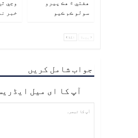
هفتي ۾ هڪ ڀيرو
وڃي ٿي
سولو ڪم ڪيو
خبر نه
پچھلا
اگلا
جواب شامل کریں
آپ کا ای میل ایڈریس