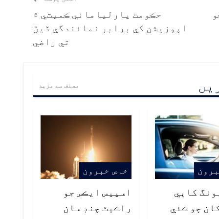
و
حڪومت پارلياماني ڪميٽي ۾
اپوزيشن کي برابر نمائندگي ڏيڻ
تي راضي
ریں
مصنف سے مزید
برون
خاص خبرون
ونگ کاٻي
اسپيس ايڪس جو
ان ڇو ڪئي
راڪيٽ چنڊ سان