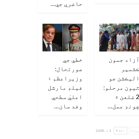
حاضري جي…
زاد جمون
خطي جي
شمير
صورتحال:
ليڪشن جو
وزيراعظم ۽
يون مرحلو:
فيلڊ مارشل
2 ضلعن ۾
اعليٰ سطحي
ونڊ عمل…
وفد سان…
چھلا
اگلا
1 کے 2,634