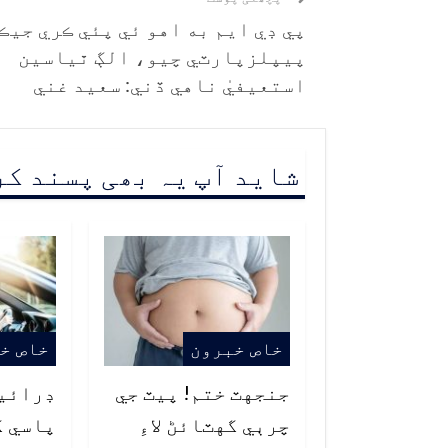
پي ڊي ايم به اهو ئي پئي ڪري جيڪ
پيپلزپارٽي چيو، الڳ ٿياسين
استعيفيٰ ناهي ڏني: سعيد غني
شاید آپ یہ بھی پسند ک
خاص خبرون
خاص خ
جنجهٽ ختم! پيٽ جي
ڊرائي
چرٻي گهٽائڻ لاءِ
پاسي ک