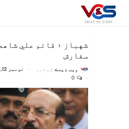
شهباز ۽ قائم علي شاهه ج
سفارش
نومبر 12, 2021
ويب ڊيسڪ
کے ذریعہ
0