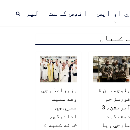
ي او ايس
انڊس کاسٽ
ليز
اڪستان
ڍ
پاڪستان
عالمي خبرون
لوچستان ۾
وزيراعظم جي
ورسز جو
وفد سميت
آپريشن، 3
عمري جي
هشتگرد
ادائيگي،
ارجي ويا
خانه ڪعبه ۾