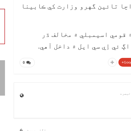
اڃا تائين گهرو وزارت کي ڪابينا
۽ قومي اسيمبلي ۾ مخالف ڌر
ڳ ئي اِي سي ايل ۾ داخل آهي.
Goog
0
اگلی پوسٹ