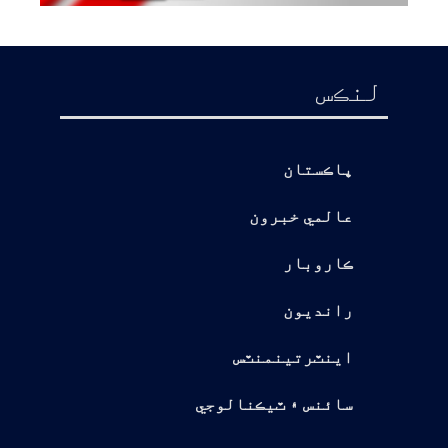
لنڪس
پاڪستان
عالمي خبرون
ڪاروبار
رانديون
اينٽرتينمنٽس
سائنس ۽ ٽيڪنالوجي