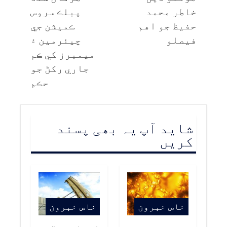
خاطر محمد
پبلڪ سروس
حفيظ جو اهم
ڪميشن جي
فيصلو
چيئرمين ۽
ميمبرز کي ڪم
جاري رکڻ جو
حڪم
شاید آپ یہ بھی پسند
کریں
خاص خبرون
خاص خبرون