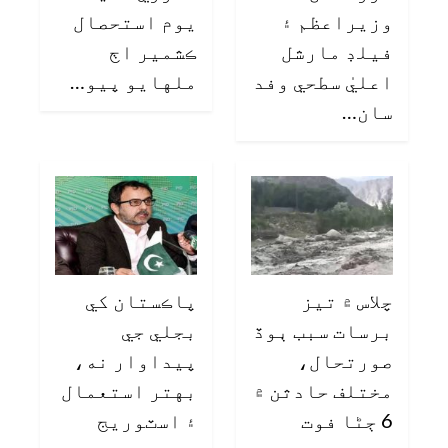
وزيراعظم ۽
يوم استحصال
فيلڊ مارشل
ڪشمير اڄ
اعليٰ سطحي وفد
ملهايو پيو…
سان…
چلاس ۾ تيز
پاڪستان کي
برسات سبب ٻوڏ
بجلي جي
صورتحال،
پيداوار نه،
مختلف حادثن ۾
بهتر استعمال
6 ڄڻا فوت
۽ اسٽوريج