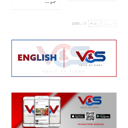
جو…
پچھلا
اگلا
1 کے 2,633