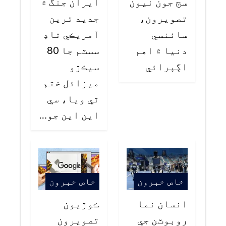
سج جون نيون
ايران جنگ ۾
تصويرون،
جديد ترين
سائنسي
آمريڪي ٿاڊ
دنيا ۾ اهم
سسٽم جا 80
اڳڀرائي
سيڪڙو
ميزائل ختم
ٿي ويا، سي
اين اين جو…
خاص خبرون
خاص خبرون
انسان نما
ڪوڙيون
روبوٽن جي
تصويرون