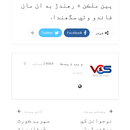
ٻين ملڪن ۾ رهندڙ به ان مان
فائدو وٺي سگھندا.
Twitter
Facebook
شیئر
ويب ڊيسڪ
24884 پوسٹس
0
تبصرے
پچھلی پوسٹ
اگلی پوسٹ
نوجوانن کي
سپريم ڪورٽ
موقعو ڏيڻ
طرفان سنڌ