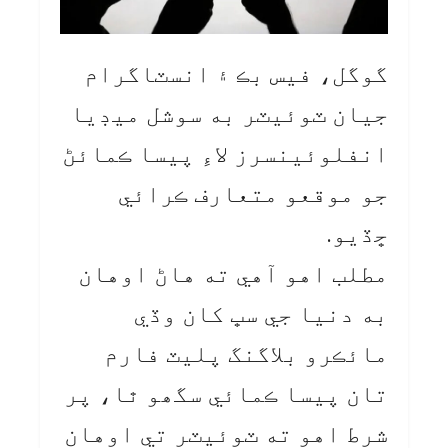
گوگل، فيس بڪ ۽ انسٽاگرام
جيان ٽوئيٽر به سوشل ميڊيا
انفلوئينسرز لاءِ پيسا ڪمائڻ
جو موقعو متعارف ڪرائي
ڇڏيو.
مطلب اهو آهي ته هاڻ اوهان
به دنيا جي سڀ کان وڏي
مائڪرو بلاگنگ پليٽ فارم
تان پيسا ڪمائي سگھو ٿا، پر
شرط اهو ته ٽوئيٽر تي اوهان