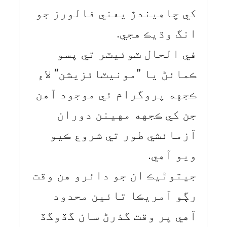
کي چاهيندڙ يعني فالورز جو
انگ وڌيڪ هجي.
في الحال ٽوئيٽر تي پسو
ڪمائڻ يا ”مونيٽائزيشن“ لاءِ
ڪجهه پروگرام ئي موجود آهن
جن کي ڪجهه مهينن دوران
آزمائشي طور تي شروع ڪيو
ويو آهي.
جيتوڻيڪ ان جو دائرو هن وقت
رڳو آمريڪا تائين محدود
آهي پر وقت گذرڻ سان گڏوگڏ