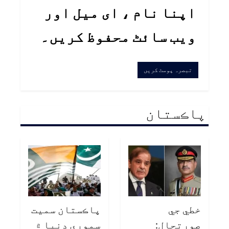
اپنا نام ، ای میل اور
ویب سائٹ محفوظ کریں۔
پاڪستان
خطي جي
پاڪستان سميت
صورتحال:
سموري دنيا ۾