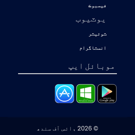
فيسبوڪ
يوٽيوب
ٽوئيٽر
انسٽاگرام
موبائل ايپ
© 2026 وائس آف سندھ