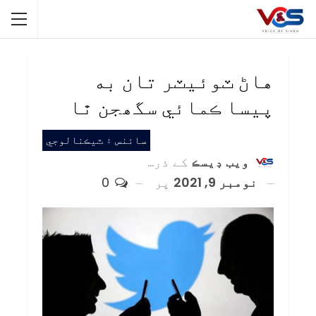
هاڻ ٽوئيٽر تان به
پيسا ڪمائي سگھجن ٿا
سائنس ۽ ٽيڪنالوجي
ويب ڊيسڪ
کے ذریعہ
نومبر 9, 2021
پر
0