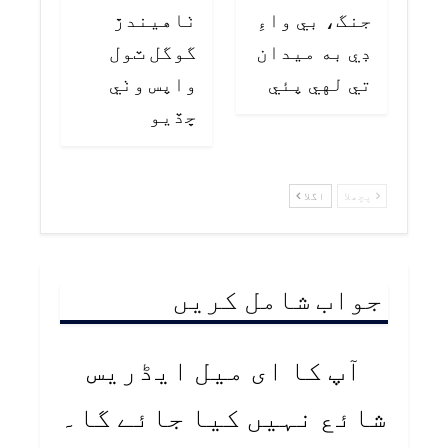
جنگ، بي واءِ
ٺاهيندڙ
ڊي به ميدان
گوگل ٽول
تي لهي پئي
واپس وٺي
ڇڏيو
پچھلا
اگلا
جواب شامل کریں
آپ کا ای میل ایڈریس
شائع نہیں کیا جائے گا۔