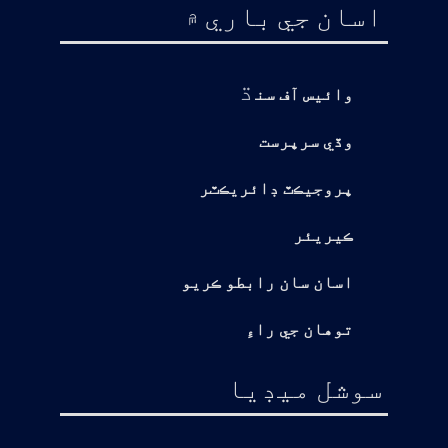
اسان جي باري ۾
ڌ
وائيس آف سن
وڏي سرپرست
پروجيڪٽ ڊائريڪٽر
ڪيريئر
اسان سان رابطو ڪريو
توهان جي راءِ
سوشل ميڊيا