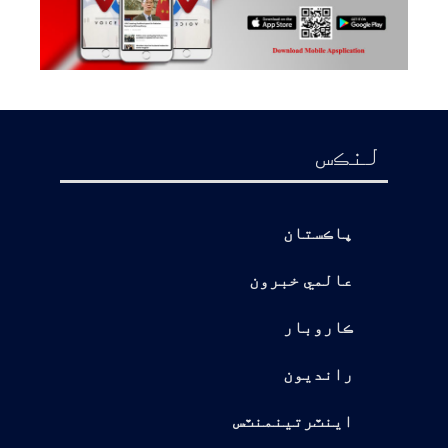
لنڪس
پاڪستان
عالمي خبرون
ڪاروبار
رانديون
اينٽرتينمنٽس