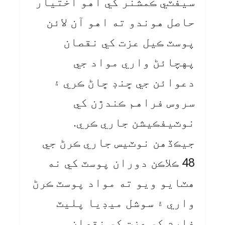
سيفٽي ڪمشنر کي اهو اختيار
حاصل هوندو ته اهو آن لائن
پوسٽ ڪيل عزت کي نقصان
پهچائڻ واري مواد جي
دعوائن جي ڇنڊ ڇاڻ ڪري ۽
سروس فراهم ڪندڙن کي
نوٽيفڪيشن جاري ڪري.
جيڪڏهن نوٽيس جاري ڪرڻ جي
48 ڪلاڪن دوران پوسٽ کي نه
هٽايو ويو ته مواد پوسٽ ڪرڻ
واري ۽ سوشل ميڊيا پليٽ
فارم کي عزت کي نقصان