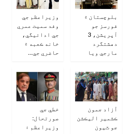
بلوچستان ۾
وزيراعظم جي
فورسز جو
وفد سميت عمري
آپريشن، 3
جي ادائيگي،
دهشتگرد
خانه ڪعبه ۾
مارجي ويا
حاضري جي…
آزاد جمون
خطي جي
ڪشمير اليڪشن
صورتحال:
جو ٽيون
وزيراعظم ۽