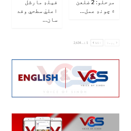
مرحلو: 2 ضلعن
فيلڊ مارشل
۾ چونڊ عمل…
اعليٰ سطحي وفد
سان…
پچھلا
اگلا
1 کے 2,634