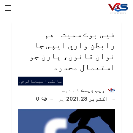
فيس بوڪ سميت اهم
رابطن واري ايپس جا
نوان قانون، ٻارن جو
استعمال محدود
سائنس ۽ ٽيڪنالوجي
ويب ڊيسڪ
کے ذریعہ
اکتوبر 28, 2021
پر
0