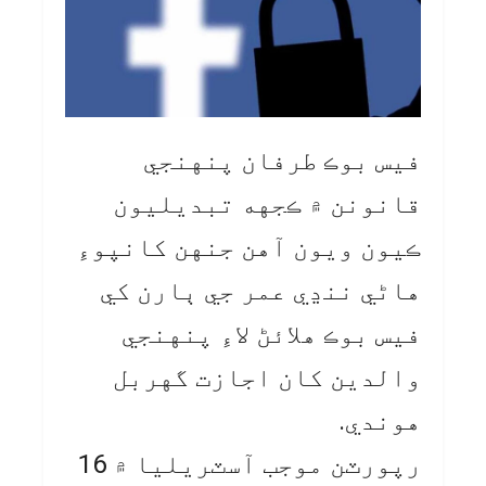
فيس بوڪ طرفان پنهنجي
قانونن ۾ ڪجهه تبديليون
ڪيون ويون آهن جنهن کانپوءِ
هاڻي ننڍي عمر جي ٻارن کي
فيس بوڪ هلائڻ لاءِ پنهنجي
والدين کان اجازت گهربل
هوندي.
رپورٽن موجب آسٽريليا ۾ 16