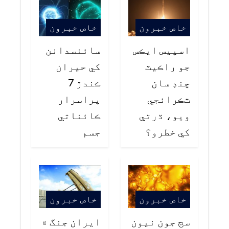
خاص خبرون
خاص خبرون
اسپيس ايڪس
سائنسدانن
جو راڪيٽ
کي حيران
چنڊ سان
ڪندڙ 7
ٽڪرائجي
پراسرار
ويو، ڌرتي
ڪائناتي
کي خطرو؟
جسم
خاص خبرون
خاص خبرون
سج جون نيون
ايران جنگ ۾