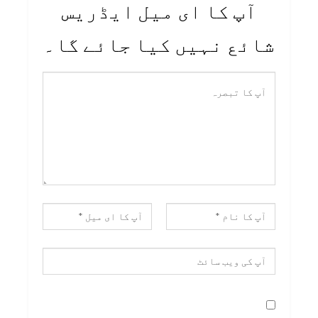
آپ کا ای میل ایڈریس
شائع نہیں کیا جائے گا۔