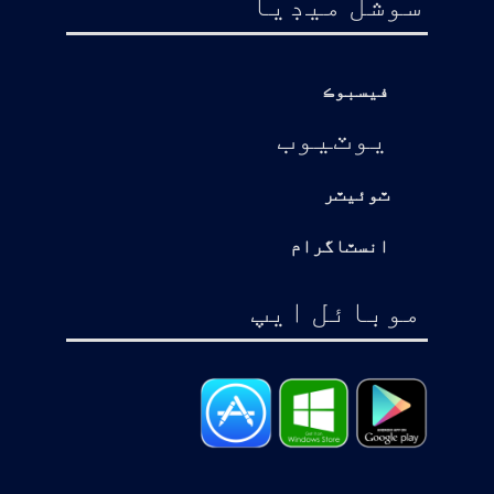
سوشل ميڊيا
فيسبوڪ
يوٽيوب
ٽوئيٽر
انسٽاگرام
موبائل ايپ