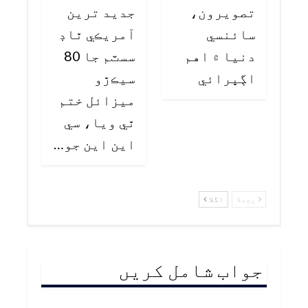
تصويرون،
جديد ترين
سائنسي
آمريڪي ٿاڊ
دنيا ۾ اهم
سسٽم جا 80
اڳڀرائي
سيڪڙو
ميزائل ختم
ٿي ويا، سي
اين اين جو…
پچھلا
اگلا
جواب شامل کریں