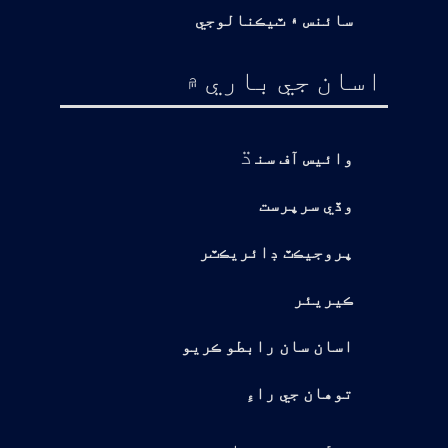
سائنس ۽ ٽيڪنالوجي
اسان جي باري ۾
ڌ
وائيس آف سن
وڏي سرپرست
پروجيڪٽ ڊائريڪٽر
ڪيريئر
اسان سان رابطو ڪريو
توهان جي راءِ