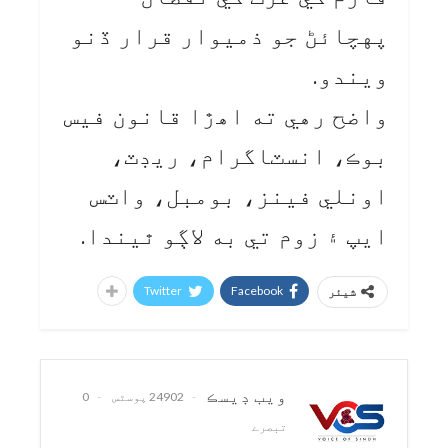
پهچائڻ جو ذميوار قرار ڏنو
ويندو.
واضح رهي ته اهڙا قانون فيس
بوڪ، انسٽاگرام، ريڊٽ،
اونلي فينز، بومبل، واٽس
ايپ ۽ زوم تي به لاڳو ٿيندا.
Twitter
Facebook
شیئر
ويب ڊيسڪ
24902 پوسٹس
0
تبصرے