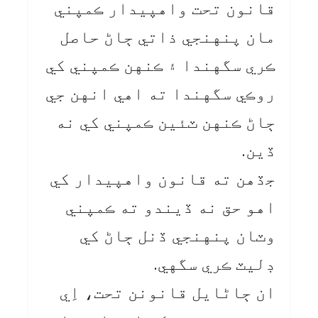
قانون تحت واهپيدار ڪمپني
مان پنهنجي ذاتي ڄاڻ حاصل
ڪري سگهندا ۽ ڪنهن ڪمپني کي
روڪي سگهندا ته اهي انهن جي
ڄاڻ ڪنهن ٽئين ڪمپني کي نه
ڏين.
جڏهن ته قانون واهپيدار کي
اهو حق نه ڏيندو ته ڪمپني
وٽان پنهنجي ڏنل ڄاڻ کي
ڊليٽ ڪري سگهي.
ان ڄاڻايل قانونن تحت، اِي