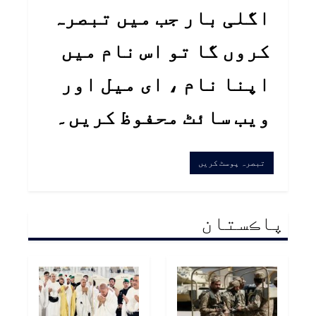
اگلی بار جب میں تبصرہ
کروں گا تو اس نام میں
اپنا نام ، ای میل اور
ویب سائٹ محفوظ کریں۔
پاڪستان