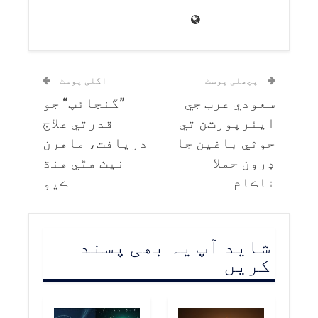
پچھلی پوسٹ
اگلی پوسٹ
سعودي عرب جي
”گنجائپ“ جو
ايئرپورٽن تي
قدرتي علاج
حوثي باغين جا
دريافت، ماهرن
ڊرون حملا
نيٺ هڻي هنڌ
ناڪام
ڪيو
شاید آپ یہ بھی پسند
کریں