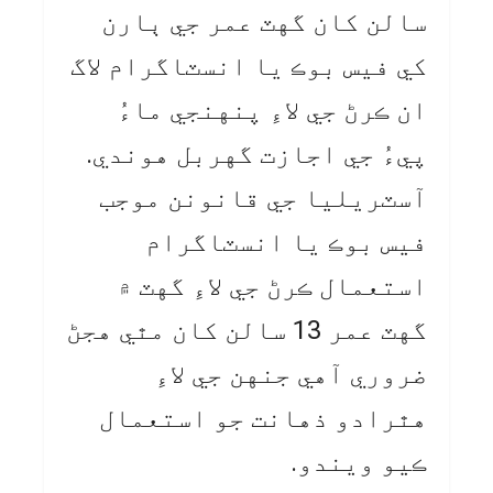
سالن کان گهٽ عمر جي ٻارن
کي فيس بوڪ يا انسٽاگرام لاگ
ان ڪرڻ جي لاءِ پنهنجي ماءُ
پيءُ جي اجازت گهربل هوندي.
آسٽريليا جي قانونن موجب
فيس بوڪ يا انسٽاگرام
استعمال ڪرڻ جي لاءِ گهٽ ۾
گهٽ عمر 13 سالن کان مٿي هجڻ
ضروري آهي جنهن جي لاءِ
هٿرادو ذهانت جو استعمال
ڪيو ويندو.