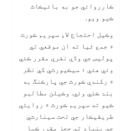
ڪارروائي جو به بائيڪاٽ
ڪيو ويو.
وڪيل احتجاج لاءِ سپريم ڪورٽ
۾ جمع ٿيا ته ان موقعي تي
پوليس جي وڏي نفري مقرر ڪئي
وئي هئي ۽ سيڪيورٽي کي نظر
۾ رکندي ڪورٽ جي پارڪنگ به
بند ڪئي وئي. وڪيلن مطالبو
ڪيو ته سپريم ڪورٽ ۾ روايتي
طريقيڪار جي تحت سينارٽي
جي بنياد تي ججز مقرر ڪيا