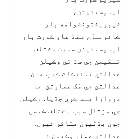
ايسوسيئيشن،
خيبرپختونخواهه بار
ڪائونسل، سنڌ هاءِ ڪورٽ بار
ايسوسيئيشن سميت مختلف
تنظيمن جي سڏ تي وڪيلن
عدالتي بائيڪاٽ ڪيو. هنن
عدالتن جي مُک عمارتن جا
دروازا بند ڪري ڇڏيا. وڪيلن
جي هڙتال سبب مختلف ڪيسن
جون ٻڌڻيون متاثر ٿيون.
عدالتي عملو وڪيلن ۽