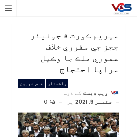
سپريم ڪورٽ ۾ جونيئر
ججز جي مقرري خلاف
سموري ملڪ جا وڪيل
سراپا احتجاج
پاڪستان
خاص خبرون
ويب ڊيسڪ
کے ذریعہ
ستمبر 9, 2021
پر
0