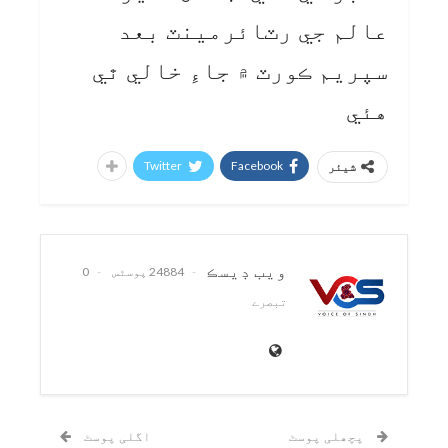
عالم جي رٽائرمينٽ بعد
سپريم ڪورٽ ۾ جاءِ خالي ٿي
هئي
Twitter
Facebook
شیئر
ويب ڊيسڪ
24884 پوسٹس
0
تبصرے
پچھلی پوسٹ
اگلی پوسٹ