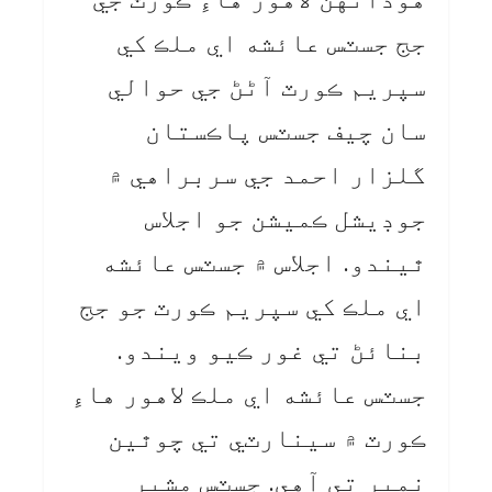
جج جسٽس عائشه اي ملڪ کي
سپريم ڪورٽ آڻڻ جي حوالي
سان چيف جسٽس پاڪستان
گلزار احمد جي سربراهي ۾
جوڊيشل ڪميشن جو اجلاس
ٿيندو. اجلاس ۾ جسٽس عائشه
اي ملڪ کي سپريم ڪورٽ جو جج
بنائڻ تي غور ڪيو ويندو.
جسٽس عائشه اي ملڪ لاهور هاءِ
ڪورٽ ۾ سينارٽي تي چوٿين
نمبر تي آهي. جسٽس مشير