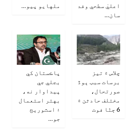
اعليٰ سطحي وفد
ملهايو پيو…
سان…
چلاس ۾ تيز
پاڪستان کي
برسات سبب ٻوڏ
بجلي جي
صورتحال،
پيداوار نه،
مختلف حادثن ۾
بهتر استعمال
6 ڄڻا فوت
۽ اسٽوريج
جو…