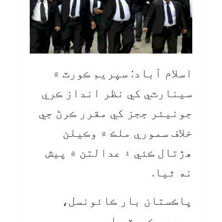
اسلام آباد: سپريم ڪورٽ ۾
سينارٽي کي نظر انداز ڪري
جونيئر ججز کي مقرر ڪرڻ جي
خلاف سموري ملڪ ۾ وڪيلن
هڙتال ڪئي ۽ عدالتن ۾ پيش
نه ٿيا.
پاڪستان بار ڪائونسل،
سپريم ڪورٽ بار