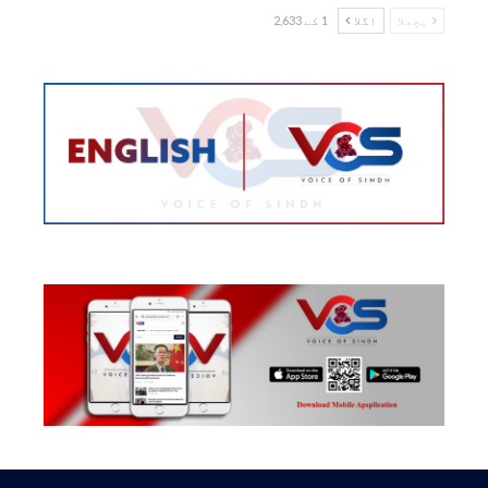
پچھلا
اگلا
1 کے 2,633