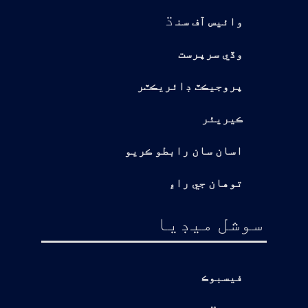
ڌ
وائيس آف سن
وڏي سرپرست
پروجيڪٽ ڊائريڪٽر
ڪيريئر
اسان سان رابطو ڪريو
توهان جي راءِ
سوشل ميڊيا
فيسبوڪ
يوٽيوب