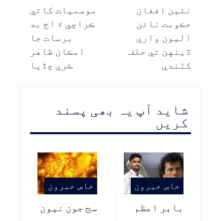
نئين افغان
موسميات کاتي
حڪومت نائن
ڪراچي ۾ اڄ به
اليون واري
برسات جا
ڏينهن تي حلف
امڪان ظاهر
کڻندي
ڪري ڇڏيا
شاید آپ یہ بھی پسند
کریں
خاص خبرون
خاص خبرون
بابر اعظم
سج جون نيون