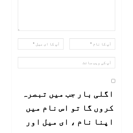
اگلی بار جب میں تبصرہ
کروں گا تو اس نام میں
اپنا نام ، ای میل اور