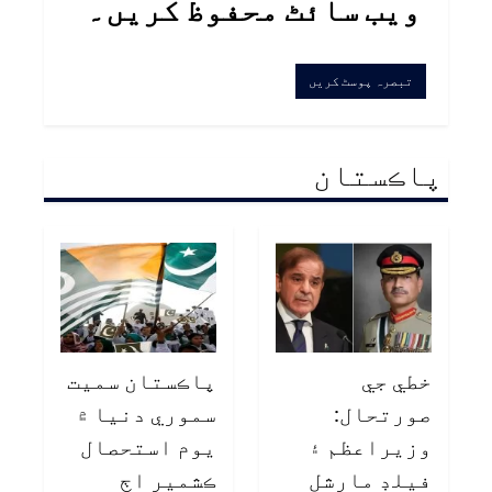
ویب سائٹ محفوظ کریں۔
پاڪستان
خطي جي
پاڪستان سميت
صورتحال:
سموري دنيا ۾
وزيراعظم ۽
يوم استحصال
فيلڊ مارشل
ڪشمير اڄ