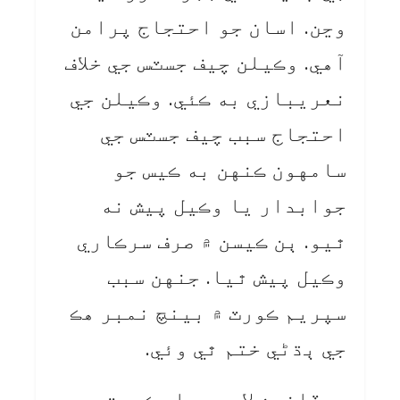
وڃن. اسان جو احتجاج پرامن
آهي. وڪيلن چيف جسٽس جي خلاف
نعريبازي به ڪئي. وڪيلن جي
احتجاج سبب چيف جسٽس جي
سامهون ڪنهن به ڪيس جو
جوابدار يا وڪيل پيش نه
ٿيو. ٻن ڪيسن ۾ صرف سرڪاري
وڪيل پيش ٿيا. جنهن سبب
سپريم ڪورٽ ۾ بينچ نمبر هڪ
جي ٻڌڻي ختم ٿي وئي.
هوڏانهن لاهور هاءِ ڪورٽ جي