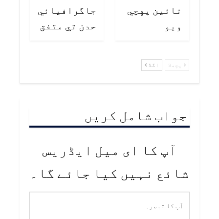
تائين پهچي
جاگرافيائي
ويو
حدن تي متفق
پچھلا
اگلا
جواب شامل کریں
آپ کا ای میل ایڈریس
شائع نہیں کیا جائے گا۔