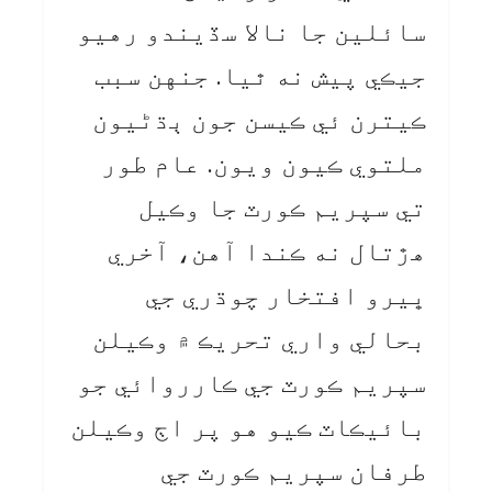
سائلين جا نالا سڏيندو رهيو
جيڪي پيش نه ٿيا. جنهن سبب
ڪيترن ئي ڪيسن جون ٻڌڻيون
ملتوي ڪيون ويون. عام طور
تي سپريم ڪورٽ جا وڪيل
هڙتال نه ڪندا آهن، آخري
ڀيرو افتخار چوڌري جي
بحالي واري تحريڪ ۾ وڪيلن
سپريم ڪورٽ جي ڪارروائي جو
بائيڪاٽ ڪيو هو پر اڄ وڪيلن
طرفان سپريم ڪورٽ جي