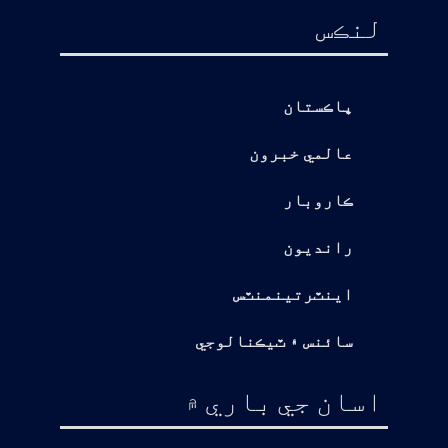
لنڪس
پاڪستان
عالمي خبرون
ڪاروبار
رانديون
اينٽرتينمنٽس
سائنس ۽ ٽيڪنالوجي
اسان جي باري ۾