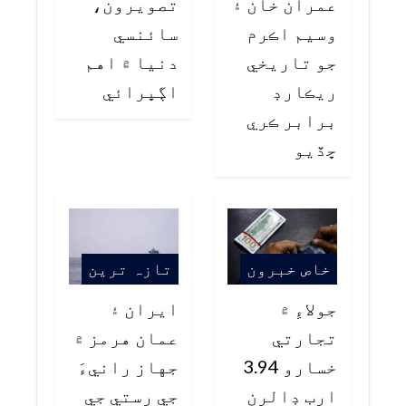
عمران خان ۽
تصويرون،
وسيم اڪرم
سائنسي
جو تاريخي
دنيا ۾ اهم
ريڪارڊ
اڳڀرائي
برابر ڪري
ڇڏيو
خاص خبرون
تازہ ترین
جولاءِ ۾
ايران ۽
تجارتي
عمان هرمز ۾
خسارو 3.94
جهاز رانيءَ
ارب ڊالرن
جي رستي جي