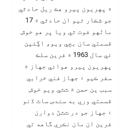
۾ پهريون ڀيرو هڪ ريل حادثي
جو شڪار ٿيو ان حادثي ۾ 17
ماڻهو فوت ٿي ويا پر هو خوش
قسمتي سان بچي ويو، اڳئين
ئي سال 1963 ۾ فرين سلڪ
پهريون ڀيرو هوائي جهاز ۾
سفر ڪيو ۽ جهاز فني خرابي
سبب ٻن حصن ۾ ٽٽي ويو خوش
قسمتي وري به سندس ساٿ ڏنو
۽ جهاز جو در ٽٽڻ دوارن
فرين ان مان نڪري گاهه تي