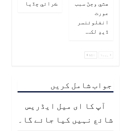
هٽي وڃڻ سبب
ڪرائي ڇڏيا
عورت
انفلوئنسر
ڏيڍ لک…
پچھلا
اگلا
جواب شامل کریں
آپ کا ای میل ایڈریس
شائع نہیں کیا جائے گا۔