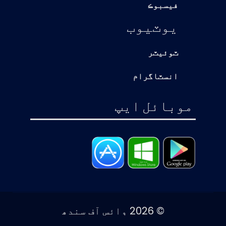
فيسبوڪ
يوٽيوب
ٽوئيٽر
انسٽاگرام
موبائل ايپ
© 2026 وائس آف سندھ