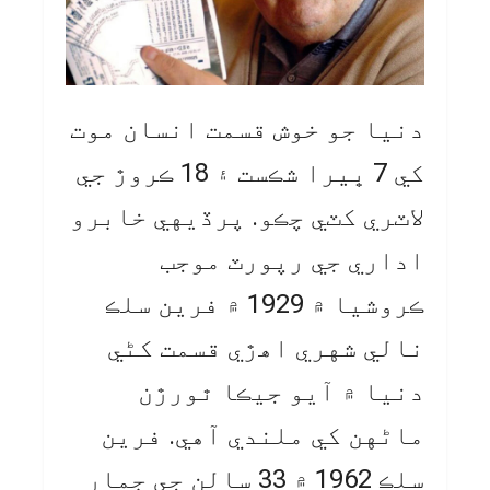
دنيا جو خوش قسمت انسان موت
کي 7 ڀيرا شڪست ۽ 18 ڪروڙ جي
لاٽري کٽي چڪو. پرڏيهي خابرو
اداري جي رپورٽ موجب
ڪروشيا ۾ 1929 ۾ فرين سلڪ
نالي شهري اهڙي قسمت کڻي
دنيا ۾ آيو جيڪا ٿورڙن
ماڻهن کي ملندي آهي. فرين
سلڪ 1962 ۾ 33 سالن جي ڄمار