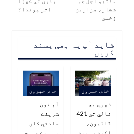
ماڻهو اجل جو
ٻارن تي ڪهڙا
شڪار، هزارين
اثر پوندا؟
زخمي
شاید آپ یہ بھی پسند
کریں
خاص خبرون
خاص خبرون
شهري جي
آءِ فون
نالي تي 421
ٽريفڪ
گاڏيون،
حادثي کان
لکين روپين
پوءِ هڪ عورت