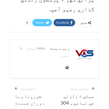
گذاري رهيو آهي.
Twitter
Facebook
شیئر
ويب ڊيسڪ
24884 پوسٹس
0
تبصرے
پچھلی پوسٹ
اگلی پوسٹ
هيٽي ۾ زلزلي
ڪورونا وبا
جي تباهي، 304
دوران ڄمندڙ