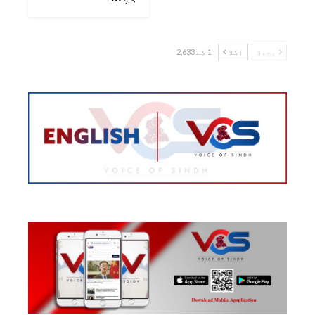
پچھلا
اگلا
1 کے 2,633