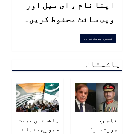
اپنا نام ، ای میل اور
ویب سائٹ محفوظ کریں۔
پاڪستان
خطي جي
پاڪستان سميت
صورتحال:
سموري دنيا ۾