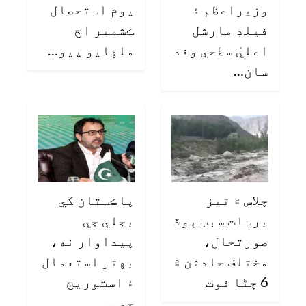
وزيراعظم ۽
يوم استحصال
فيلڊ مارشل
ڪشمير اڄ
اعليٰ سطحي وفد
ملهايو پيو…
سان…
چلاس ۾ تيز
پاڪستان کي
برسات سبب ٻوڏ
بجلي جي
صورتحال،
پيداوار نه،
مختلف حادثن ۾
بهتر استعمال
6 ڄڻا فوت
۽ اسٽوريج
جو…