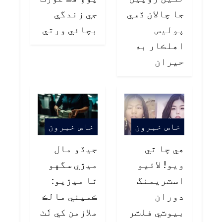
جا چالان ڏسي
جي زندگي
پوليس
بچائي ورتي
اهلڪار به
حيران
خاص خبرون
خاص خبرون
هي ڇا ٿي
جيڏو مال
ويو! لائيو
ميڙي سگهو
اسٽريمنگ
ٿا ميڙيو:
دوران
ڪمپني مالڪ
بيوٽي فلٽر
ملازمن کي ٺَٺ