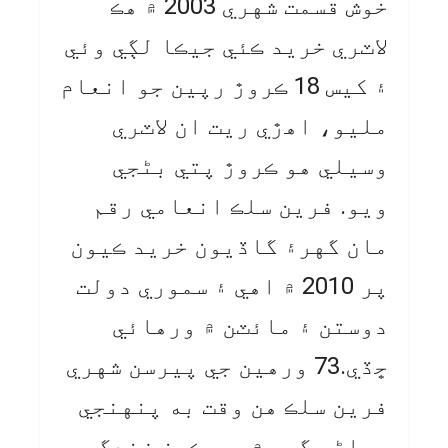
خوش قسمت شهري 2003 ۾ هڪ
لاٽري خريد ڪئي جيڪا لڳي وئي
۽ کيس 18 ڪروڙ رپين جو انعام
مليو، اهڙي ريت ان لاٽري
وسيلي هو ڪروڙ پتي بڻجي
ويو. فرين سلڪ انعامي رقم
مان گهر۽ گاڏيون خريد ڪيون
پر 2010 ۾ اهي ۽ سموري دولت
دوستن ۽ مائٽن ۾ ورهائي
ڇڏي.73 ورهين جي پيرسن شهري
فرين سلڪ هن وقت به پنهنجي
پراڻي گهر ۾ پرسڪون زندگي