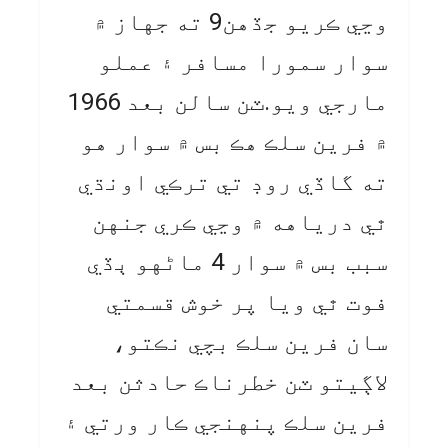
وڃي ڪريو جڏهن9 ته جهاز ۾
سوار سمورا مسافر ۽ عملو
مارجي ويو.ٽن سالن بعد 1966
۾ فرين سلڪ هڪ بس ۾ سوار هو
ته گاڏي روڊ تي ترڪي اونڌي
ٿي درياهه ۾ وڃي ڪري جنهن
سبب بس ۾ سوار 4 ماڻهو ٻڏي
فوت ٿي ويا پر خوش قسمتي
سان فرين سلڪ بچي نڪتو،
لاڳيتو ٽن خطرناڪ حادثن بعد
فرين سلڪ پنهنجي ڪار ورتي ۽