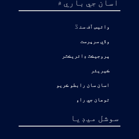
اسان جي باري ۾
ڌ
وائيس آف سن
وڏي سرپرست
پروجيڪٽ ڊائريڪٽر
ڪيريئر
اسان سان رابطو ڪريو
توهان جي راءِ
سوشل ميڊيا