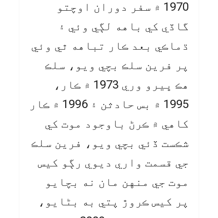
1970 ۾ سفر دوران اوچتو
گاڏي کي باهه لڳي وئي ۽
ڌماڪي بعد ڪار تباهه ٿي وئي
پر فرين سلڪ بچي ويو، سلڪ
هڪ ڀيرو وري 1973 ۾ ڪار،
1995 ۾ بس حادثن ۽ 1996 ۾ ڪار
کاهي ۾ ڪرڻ باوجود موت کي
شڪست ڏئي بچي ويو، فرين سلڪ
جي قسمت واري ديوي رڳو کيس
موت جي منهن مان نه بچايو
پر کيس ڪروڙ پتي به بڻايو،