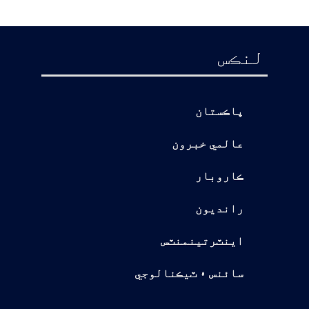
لنڪس
پاڪستان
عالمي خبرون
ڪاروبار
رانديون
اينٽرتينمنٽس
سائنس ۽ ٽيڪنالوجي