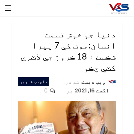
دنيا جو خوش قسمت
انسان:موت کي 7 ڀيرا
شڪست ۽ 18 ڪروڙ جي لاٽري
کٽي چڪو
ويب ڊيسڪ
کے ذریعہ
دلچسپ خبرون
اگست 16, 2021
پر
0