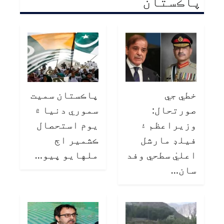
پاڪستان
خطي جي
پاڪستان سميت
صورتحال:
سموري دنيا ۾
وزيراعظم ۽
يوم استحصال
فيلڊ مارشل
ڪشمير اڄ
اعليٰ سطحي وفد
ملهايو پيو…
سان…