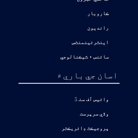
ڪاروبار
رانديون
اينٽرتينمنٽس
سائنس ۽ ٽيڪنالوجي
اسان جي باري ۾
ڌ
وائيس آف سن
وڏي سرپرست
پروجيڪٽ ڊائريڪٽر