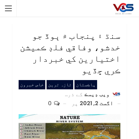
سنڌ ۽ پنجاب ۾ ٻوڏ جو
خدشو، وفاقي فلڊ ڪميشن
اختيارين کي خبردار
ڪري ڇڏيو
پاڪستان
تازہ ترین
خاص خبرون
ويب ڊيسڪ
کے ذریعہ
اگست 2, 2021
پر
0