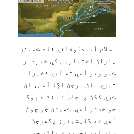
اسلام آباد: وفاقي فلڊ ڪميشن
پاران اختيارين کي خبردار
ڪيو ويو آھي تھ آبي ذخيرا
تيزي سان ڀرجڻ لڳا آھن، ان
ڪري ڏکڻ پنجاب ۽ سنڌ ۾ ٻوڏ
جو خدشو آھي. ڪميشن جو چوڻ
آھي تھ گليشيئرز پگھرجڻ
سان آبي ذخيرن ۾ پاڻي جي