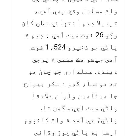
واڌ مسلسل وڌي رھي آھي،
تربيلا ڊيم انتهائي سطح کان
رڳو 26 فوٽ هيٺ آهي ، ڊيم ۾
پاڻي جو ذخيرو 1،524 فوٽ
آھي جيڪو ھڪ ھفتي ۾ ڀرجي
ويندو. عملدارن جو چوڻ ھو
تھ تونسا، گڊو ۽ سکر بيراج
جا ھيٺاھين واران علائقا
پاڻي ھيٺ اچي سگھن ٿا.
پاڻيءَ جي آمد ۾ واڌ کانپوءِ
ارسا به پاڻي ڇوڙ وڌائي