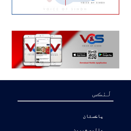
لنڪس
پاڪستان
عالمي خبرون