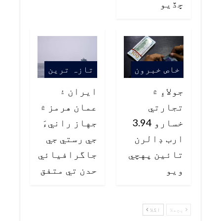
ڇڏيو
خاص خبرون
تازہ ترین
جولاءِ ۾
ايران ۽
تجارتي
عمان هرمز ۾
خسارو 3.94
جهاز رانيءَ
ارب ڊالرن
جي رستي جي
تائين پهچي
جاگرافيائي
ويو
حدن تي متفق
پچھلا
اگلا