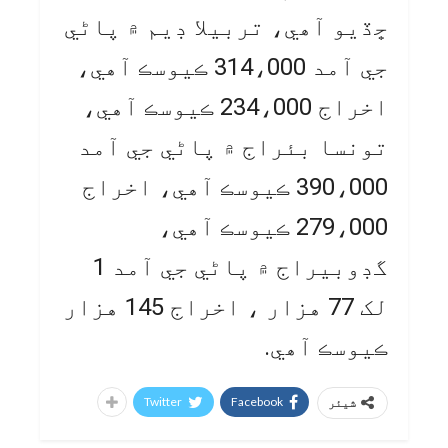
ڇڏيو آھي، تربيلا ڊيم ۾ پاڻي
جي آمد 314،000 ڪيوسڪ آهي،
اخراج 234،000 ڪيوسڪ آهي،
تونسا بئراج ۾ پاڻي جي آمد
390،000 ڪيوسڪ آهي، اخراج
279،000 ڪيوسڪ آهي،
گڊوبيراج ۾ پاڻي جي آمد 1
لک 77 هزار ، اخراج 145 هزار
ڪيوسڪ آھي.
Twitter
Facebook
شیئر