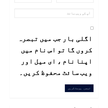
اگلی بار جب میں تبصرہ
کروں گا تو اس نام میں
اپنا نام ، ای میل اور
ویب سائٹ محفوظ کریں۔