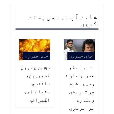
شاید آپ یہ بھی پسند
کریں
خاص خبرون
خاص خبرون
بابر اعظم
سج جون نيون
عمران خان ۽
تصويرون،
وسيم اڪرم
سائنسي
جو تاريخي
دنيا ۾ اهم
ريڪارڊ
اڳڀرائي
برابر ڪري