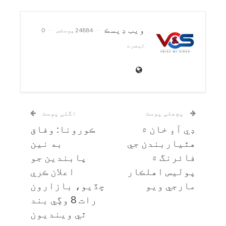
ويب ڊيسڪ
24884 پوسٹس
0
تبصرے
پچھلی پوسٹ
اگلی پوسٹ
ڊي آءِ خان ۾
ڪورونا: وفاق
هٿياربندن جي
به نين
فائرنگ ۾
پابندين جو
پوليس اهلڪار
اعلان ڪري
مارجي ويو
ڇڏيو، بازارون
رات 8 وڳي بند
ٿي وينديون