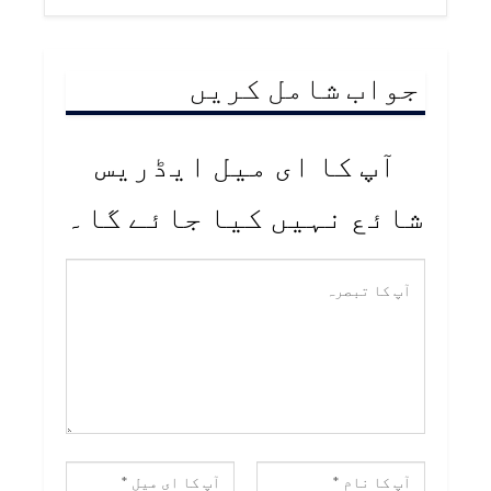
جواب شامل کریں
آپ کا ای میل ایڈریس
شائع نہیں کیا جائے گا۔