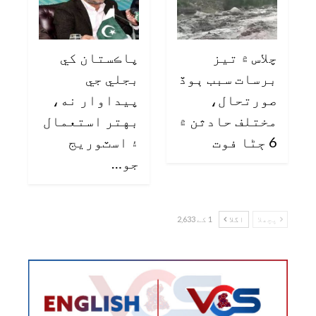
چلاس ۾ تيز
پاڪستان کي
برسات سبب ٻوڏ
بجلي جي
صورتحال،
پيداوار نه،
مختلف حادثن ۾
بهتر استعمال
6 ڄڻا فوت
۽ اسٽوريج
جو…
پچھلا
اگلا
1 کے 2,633