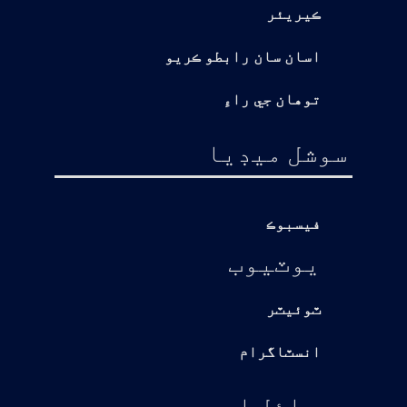
ڪيريئر
اسان سان رابطو ڪريو
توهان جي راءِ
سوشل ميڊيا
فيسبوڪ
يوٽيوب
ٽوئيٽر
انسٽاگرام
موبائل ايپ