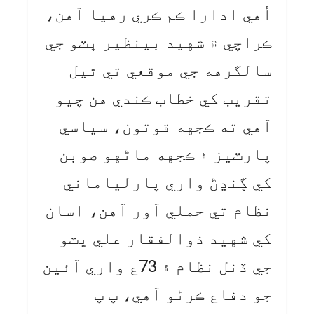
اُهي ادارا ڪم ڪري رهيا آهن،
ڪراچي ۾ شهيد بينظير ڀٽو جي
سالگرهه جي موقعي تي ٿيل
تقريب کي خطاب ڪندي هن چيو
آهي ته ڪجهه قوتون، سياسي
پارٽيز ۽ ڪجهه ماڻهو صوبن
کي ڳنڍڻ واري پارلياماني
نظام تي حملي آور آهن، اسان
کي شهيد ذوالفقار علي ڀٽو
جي ڏنل نظام ۽ 73ع واري آئين
جو دفاع ڪرڻو آهي، پ پ