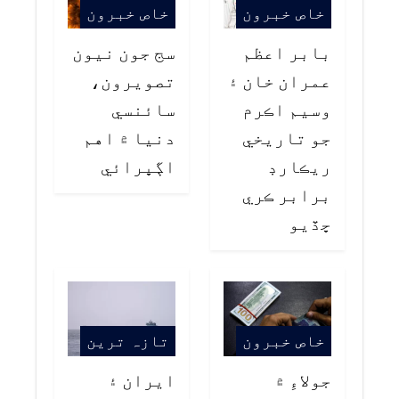
خاص خبرون
خاص خبرون
بابر اعظم
سج جون نيون
عمران خان ۽
تصويرون،
وسيم اڪرم
سائنسي
جو تاريخي
دنيا ۾ اهم
ريڪارڊ
اڳڀرائي
برابر ڪري
ڇڏيو
خاص خبرون
تازہ ترین
جولاءِ ۾
ايران ۽