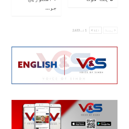
جو…
پچھلا
اگلا
1 کے 2,633