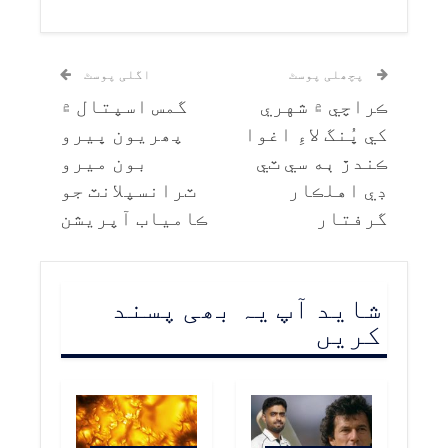
پچھلی پوسٹ
اگلی پوسٹ
ڪراچي ۾ شهري
گمس اسپتال ۾
کي ڀُنگ لاءِ اغوا
پھريون ڀيرو
ڪندڙ ٻه سي ٽي
بون ميرو
ڊي اهلڪار
ٽرانسپلانٽ جو
گرفتار
ڪامياب آپريشن
شاید آپ یہ بھی پسند
کریں