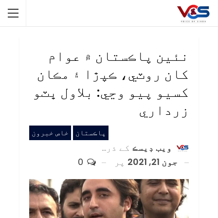
نئين پاڪستان ۾ عوام
کان روٽي، ڪپڙا ۽ مڪان
کسيو پيو وڃي: بلاول ڀٽو
زرداري
پاڪستان
خاص خبرون
ويب ڊيسڪ
کے ذریعہ
جون 21, 2021
پر
0