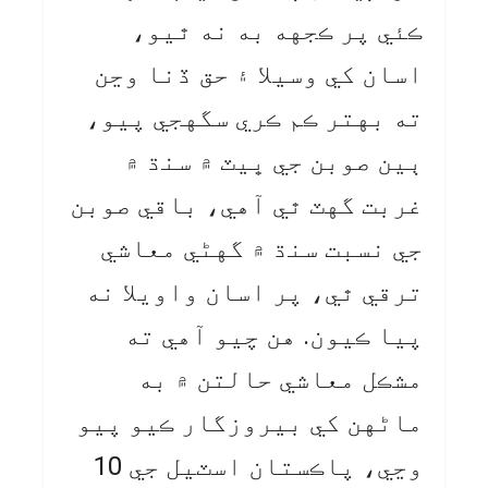
ڪئي پر ڪجهه به نه ٿيو،
اسان کي وسيلا ۽ حق ڏنا وڃن
ته بهتر ڪم ڪري سگهجي پيو،
ٻين صوبن جي ڀيٽ ۾ سنڌ ۾
غربت گهٽ ٿي آهي، باقي صوبن
جي نسبت سنڌ ۾ گهڻي معاشي
ترقي ٿي، پر اسان واويلا نه
پيا ڪيون. هن چيو آهي ته
مشڪل معاشي حالتن ۾ به
ماڻهن کي بيروزگار ڪيو پيو
وڃي، پاڪستان اسٽيل جي 10