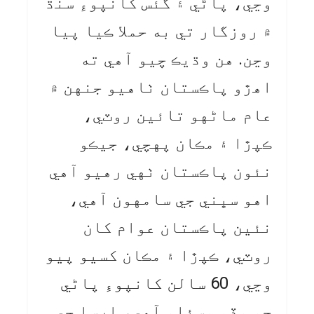
وڃي، پاڻي ۽ گئس کانپوءِ سنڌ
۾ روزگار تي به حملا ڪيا پيا
وڃن. هن وڌيڪ چيو آهي ته
اهڙو پاڪستان ٺاهيو جنهن ۾
عام ماڻهو تائين روٽي،
ڪپڙا ۽ مڪان پهچي، جيڪو
نئون پاڪستان ٺهي رهيو آهي
اهو سڀني جي سامهون آهي،
نئين پاڪستان عوام کان
روٽي، ڪپڙا ۽ مڪان کسيو پيو
وڃي، 60 سالن کانپوءِ پاڻي
جو وڏو مسئلو آهي، ارسا جي