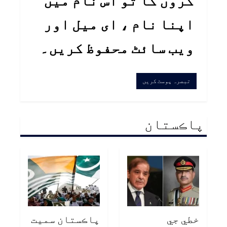
کروں گا تو اس نام میں
اپنا نام ، ای میل اور
ویب سائٹ محفوظ کریں۔
پاڪستان
خطي جي
پاڪستان سميت