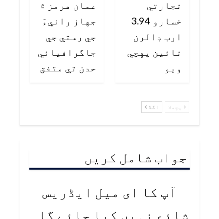
تجارتي
عمان هرمز ۾
خسارو 3.94
جهاز رانيءَ
ارب ڊالرن
جي رستي جي
تائين پهچي
جاگرافيائي
ويو
حدن تي متفق
پچھلا
اگلا
جواب شامل کریں
آپ کا ای میل ایڈریس
شائع نہیں کیا جائے گا۔