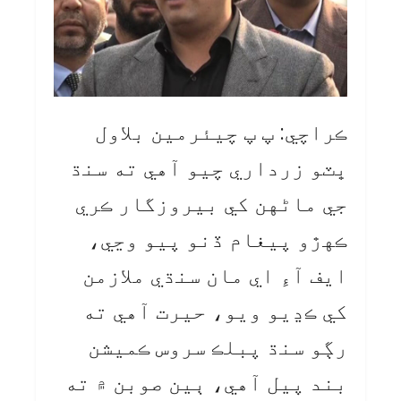
ڪراچي: پ پ چيئرمين بلاول
ڀٽو زرداري چيو آهي ته سنڌ
جي ماڻهن کي بيروزگار ڪري
ڪهڙو پيغام ڏنو پيو وڃي،
ايف آءِ اي مان سنڌي ملازمن
کي ڪڍيو ويو، حيرت آهي ته
رڳو سنڌ پبلڪ سروس ڪميشن
بند پيل آهي، ٻين صوبن ۾ ته