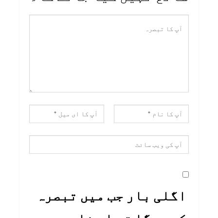
اگلی بار جب میں تبصرہ