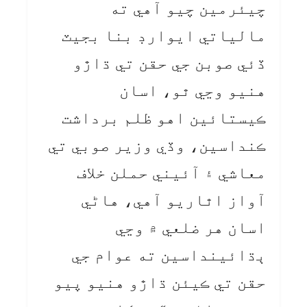
چيئرمين چيو آهي ته
مالياتي ايوارڊ بنا بجيٽ
ڏئي صوبن جي حقن تي ڌاڙو
هنيو وڃي ٿو، اسان
ڪيستائين اهو ظلم برداشت
ڪنداسين، وڏي وزير صوبي تي
معاشي ۽ آئيني حملن خلاف
آواز اٿاريو آهي، هاڻي
اسان هر ضلعي ۾ وڃي
ٻڌائينداسين ته عوام جي
حقن تي ڪيئن ڌاڙو هنيو پيو