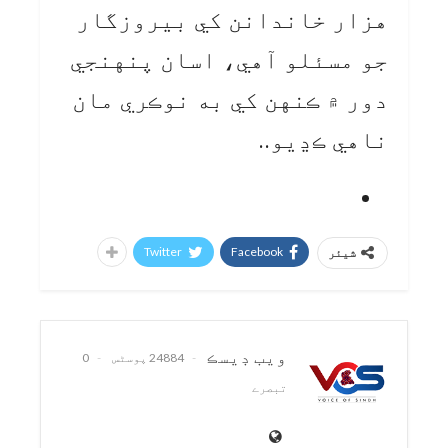
هزار خاندانن کي بيروزگار
جو مسئلو آهي، اسان پنهنجي
دور ۾ ڪنهن کي به نوڪري مان
ناهي ڪڍيو..
Twitter
Facebook
شیئر
ويب ڊيسڪ
24884 پوسٹس
0
تبصرے