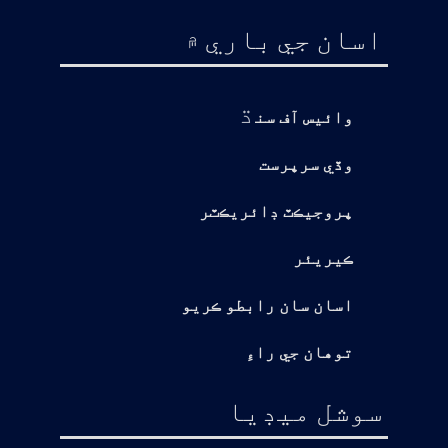
اسان جي باري ۾
ڌ
وائيس آف سن
وڏي سرپرست
پروجيڪٽ ڊائريڪٽر
ڪيريئر
اسان سان رابطو ڪريو
توهان جي راءِ
سوشل ميڊيا