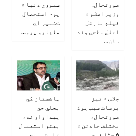
صورتحال:
سموري دنيا ۾
وزيراعظم ۽
يوم استحصال
فيلڊ مارشل
ڪشمير اڄ
اعليٰ سطحي وفد
ملهايو پيو…
سان…
چلاس ۾ تيز
پاڪستان کي
برسات سبب ٻوڏ
بجلي جي
صورتحال،
پيداوار نه،
مختلف حادثن ۾
بهتر استعمال
6 ڄڻا فوت
۽ اسٽوريج