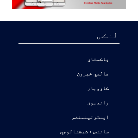
لنڪس
پاڪستان
عالمي خبرون
ڪاروبار
رانديون
اينٽرتينمنٽس
سائنس ۽ ٽيڪنالوجي