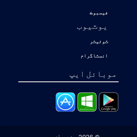
فيسبوڪ
يوٽيوب
ٽوئيٽر
انسٽاگرام
موبائل ايپ