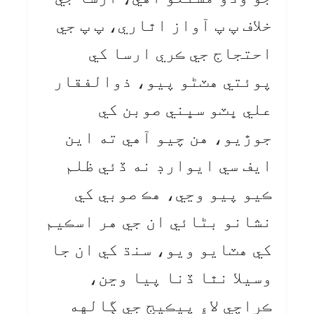
خلاف پ پ آواز اٿاري، پ پ جي
احتجاج جي ڪري ارسا کي
پوئتي هٽڻو پيو، ذوالفقار
علي ڀٽو سڀني صوبن کي
جوڙيو، هن چيو آهي ته اين
ايف سي ايوارڊ نه ڏئي ظلم
ڪيو پيو وڃي، هڪ صوبي کي
نشانو بڻائي ان جي هر اسڪيم
کي هٽايو ويو، سنڌ کي ان جا
وسيلا نٿا ڏنا پيا وڃن،
ڪراچي لاءِ پيڪيج جي ڳالهه