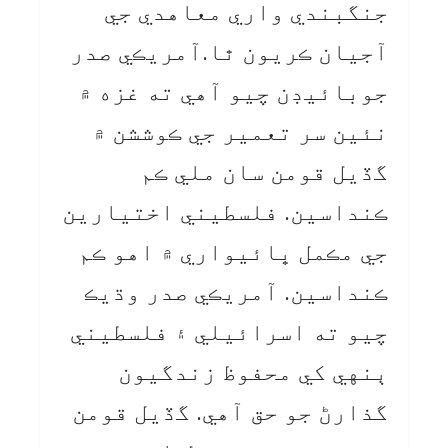
جنگبندي واري معاهدي جي
آجيان ڪريون ٿا.آمريڪي صدر
جوبائيڊن چيو آهي ته غزه ۾
نئين سر تعمير جي ڪوششن ۾
گڏيل قومن سان ملي ڪم
ڪنداسين. فلسطيني اختيارين
جي مڪمل ڀائيواري ۾ اهو ڪم
ڪنداسين. آمريڪي صدر وڌيڪ
چيو ته اسرائيلي ۽ فلسطيني
ٻنهي کي محفوظ زندگيون
گذارڻ جو حق آهي. گڏيل قومن