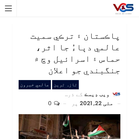
پاڪستان ۽ ترڪي سميت
عالمي دٻاءُ جا اثر،
حماس ۽ اسرائيل وچ ۾
جنگبندي جو اعلان
تازہ ترین
عالمي خبرون
ويب ڊيسڪ
کے ذریعہ
مئی 22, 2021
پر
0