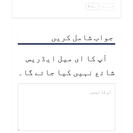
پچھلا
اگلا
جواب شامل کریں
آپ کا ای میل ایڈریس
شائع نہیں کیا جائے گا۔