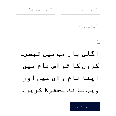
اگلی بار جب میں تبصرہ
کروں گا تو اس نام میں
اپنا نام ، ای میل اور
ویب سائٹ محفوظ کریں۔