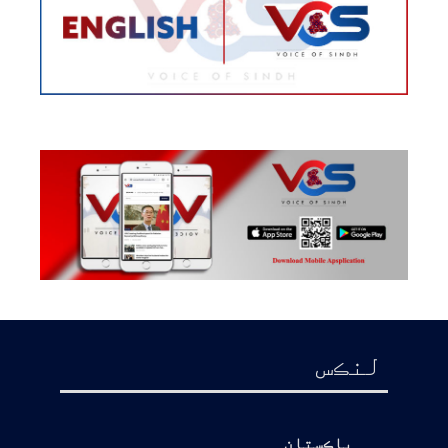
لنڪس
پاڪستان