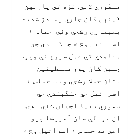
منظوري ڏني. غزه تي يارنهن
ڏينهن کان جاري رهندڙ شديد
بمبماري رڪجي وئي. حماس ۽
اسرائيل وچ ۾ جنگبندي جي
معاهدي تي عمل شروع ٿي ويو.
جنهن کان پوءِ فلسطينين
مٿان حملا رڪجي ويا. حماس ۽
اسرائيل جي جنگبندي جي
سموري دنيا آجيان ڪئي آهي.
ان حوالي سان آمريڪا چيو
آهي ته حماس ۽ اسرائيل وچ ۾