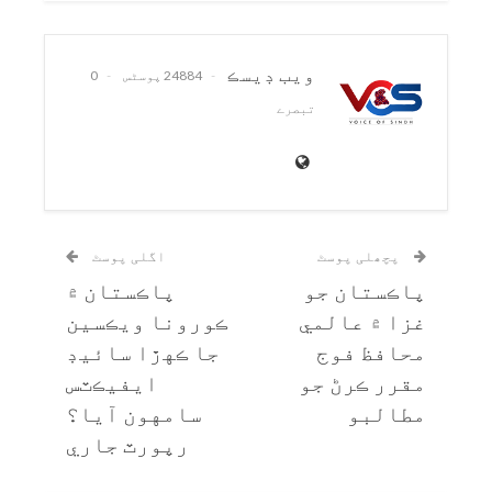
ويب ڊيسڪ
24884 پوسٹس
0
تبصرے
پچھلی پوسٹ
اگلی پوسٹ
پاڪستان جو
پاڪستان ۾
غزا ۾ عالمي
ڪورونا ويڪسين
محافظ فوج
جا ڪهڙا سائيڊ
مقرر ڪرڻ جو
ايفيڪٽس
مطالبو
سامهون آيا؟
رپورٽ جاري