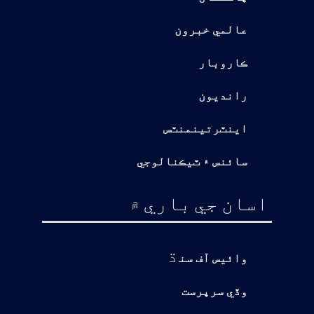
عالمي خبرون
ڪاروبار
رانديون
اينٽرتينمنٽس
سائنس ۽ ٽيڪنالوجي
اسان جي باري ۾
ڌ
وائيس آف سن
وڏي سرپرست