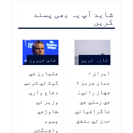
شاید آپ یہ بھی پسند
کریں
تازہ ترین
خاص خبرون
ايران ۽
هٿيارن جي
عمان هرمز ۾
کوٽ تي ٽرمپ
جهاز رانيءَ
دفاع واري
جي رستي جي
وزير تي
جاگرافيائي
ڪاوڙجي
حدن تي متفق
پيو،
واشنگٽن