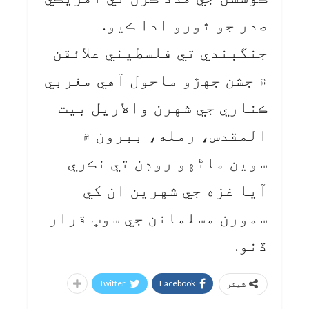
صدر جو ٿورو ادا ڪيو.
جنگبندي تي فلسطيني علائقن
۾ جشن جهڙو ماحول آهي مغربي
ڪناري جي شهرن والاريل بيت
المقدس، رمله، ببرون ۾
سوين ماڻهو روڊن تي نڪري
آيا غزه جي شهرين ان کي
سمورن مسلمانن جي سوڀ قرار
ڏنو.
Twitter
Facebook
شیئر