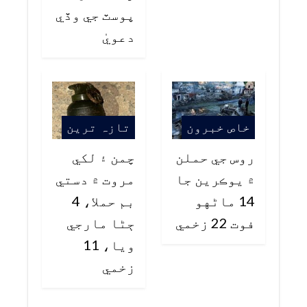
پوسٽ جي وڏي
دعويٰ
خاص خبرون
تازہ ترین
روس جي حملن
چمن ۽ لکي
۾ يوڪرين جا
مروت ۾ دستي
14 ماڻهو
بم حملا، 4
فوت 22 زخمي
ڄڻا مارجي
ويا، 11
زخمي