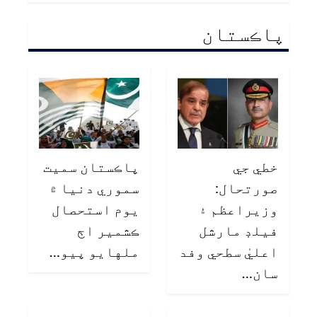
پاڪستان
خطي جي
پاڪستان سميت
صورتحال:
سموري دنيا ۾
وزيراعظم ۽
يوم استحصال
فيلڊ مارشل
ڪشمير اڄ
اعليٰ سطحي وفد
ملهايو پيو…
سان…