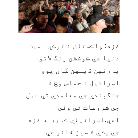
غزه: پاڪستان ۽ ترڪي سميت
دنيا جي ڪوششن رنگ لاتو.
يارنهن ڏينهن کان پوءِ
اسرائيل ۽ حماس وچ ۾
جنگبندي جي معاهدي تي عمل
جي شروعات ٿي وئي
آهي.اسرائيلي ڪابينه غزه
جي پٽي ۾ سيز فائر جي