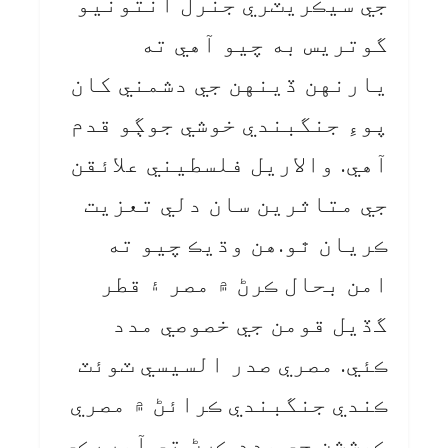
جي سيڪريٽري جنرل انتونيو
گوتريس به چيو آهي ته
يارنهن ڏينهن جي دشمني کان
پوءِ جنگبندي خوشي جوڳو قدم
آهي. والاريل فلسطيني علائقن
جي متاثرين سان دلي تعزيت
ڪريان ٿو.هن وڌيڪ چيو ته
امن بحال ڪرڻ ۾ مصر ۽ قطر
گڏيل قومن جي خصوصي مدد
ڪئي. مصري صدر السيسي ٽوئٽ
ڪندي جنگبندي ڪرائڻ ۾ مصري
ڪوششن جي مدد ڪرڻ تي آمريڪي