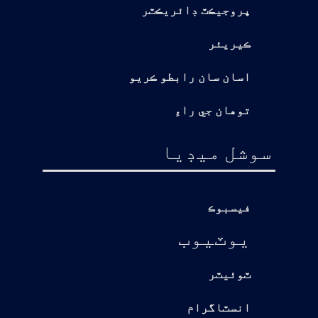
پروجيڪٽ ڊائريڪٽر
ڪيريئر
اسان سان رابطو ڪريو
توهان جي راءِ
سوشل ميڊيا
فيسبوڪ
يوٽيوب
ٽوئيٽر
انسٽاگرام