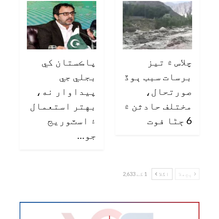
چلاس ۾ تيز
پاڪستان کي
برسات سبب ٻوڏ
بجلي جي
صورتحال،
پيداوار نه،
مختلف حادثن ۾
بهتر استعمال
6 ڄڻا فوت
۽ اسٽوريج
جو…
پچھلا
اگلا
1 کے 2,633