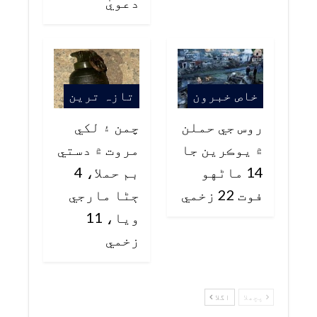
دعويٰ
خاص خبرون
تازہ ترین
روس جي حملن
چمن ۽ لکي
۾ يوڪرين جا
مروت ۾ دستي
14 ماڻهو
بم حملا، 4
فوت 22 زخمي
ڄڻا مارجي
ويا، 11
زخمي
پچھلا
اگلا