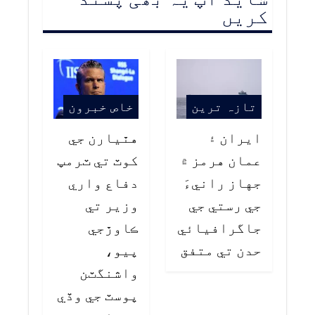
کریں
تازہ ترین
خاص خبرون
ايران ۽
هٿيارن جي
عمان هرمز ۾
کوٽ تي ٽرمپ
جهاز رانيءَ
دفاع واري
جي رستي جي
وزير تي
جاگرافيائي
ڪاوڙجي
حدن تي متفق
پيو،
واشنگٽن
پوسٽ جي وڏي