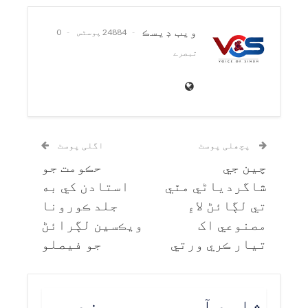
ويب ڊيسڪ
24884 پوسٹس
0
تبصرے
پچھلی پوسٹ
اگلی پوسٹ
چين جي
حڪومت جو
شاگردياڻي مٿي
استادن کي به
تي لڳائڻ لاءِ
جلد ڪورونا
مصنوعي اک
ويڪسين لڳرائڻ
تيار ڪري ورتي
جو فيصلو
شاید آپ یہ بھی پسند