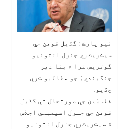
نيو يارڪ : گڏيل قومن جي
سيڪريٽري جنرل انتونيو
گوتريس غزا ۾ بنا دير
جنگبنديءَ جو مطالبو ڪري
ڇڏيو.
فلسطين جي صورتحال تي گڏيل
قومن جي جنرل اسيمبلي اجلاس
۾ سيڪريٽري جنرل انتونيو