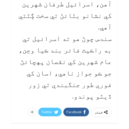
آهن، اسرائيل طرفان شهرين
کي نشانو بڻائڻ تي سخت ڳڻتي
آهي.
سندس چوڻ هو ته اسرائيل تي
به راڪيٽ فائر بند ڪيا وڃن،
عام شهرين کي نقصان پهچائڻ
جو ڪو جواز ناهي، اسان کي
فوري طور جنگبندي تي زور
ڏيڻو پوندو.
Twitter
Facebook
شیئر