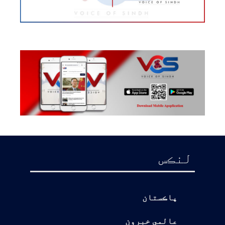
لنڪس
پاڪستان
عالمي خبرون