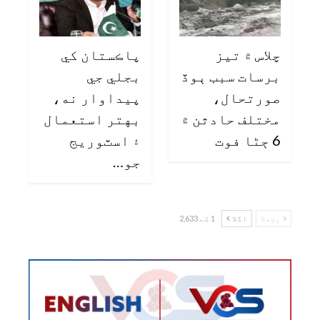
چلاس ۾ تيز
پاڪستان کي
برسات سبب ٻوڏ
بجلي جي
صورتحال،
پيداوار نه،
مختلف حادثن ۾
بهتر استعمال
6 ڄڻا فوت
۽ اسٽوريج
جو…
پچھلا
اگلا
1 کے 2,633