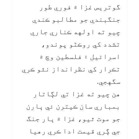
گوتريس غزا ۾ فوري طور
جنگبندي جو مطالبو ڪندي
چيو ته اولهه ڪناري جاري
تشدد کي روڪڻو پوندو،
اسرائيل ۽ فلسطين وچ ۾
تڪرار کي نظرانداز نٿو ڪري
سگهجي.
هن چيو ته غزا تي لڳاتار
بمباري سان ڪيترن ئي ٻارن
جو موت ٿيو، غزا ۾ ٻار جنگ
جي ڳري قيمت ادا ڪري رهيا