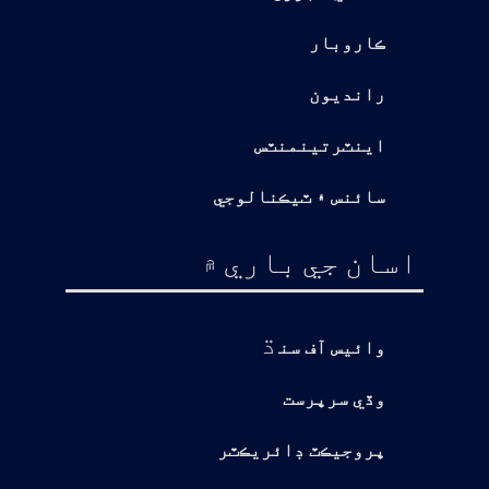
ڪاروبار
رانديون
اينٽرتينمنٽس
سائنس ۽ ٽيڪنالوجي
اسان جي باري ۾
ڌ
وائيس آف سن
وڏي سرپرست
پروجيڪٽ ڊائريڪٽر