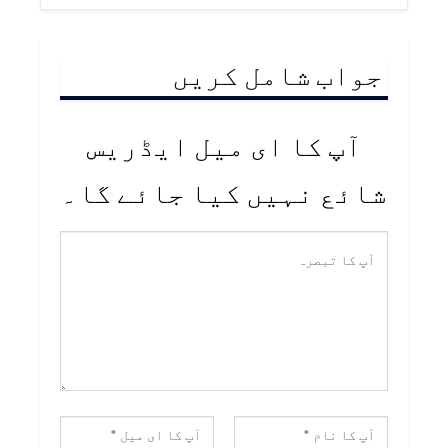
جواب شامل کریں
آپ کا ای میل ایڈریس
شائع نہیں کیا جائے گا۔