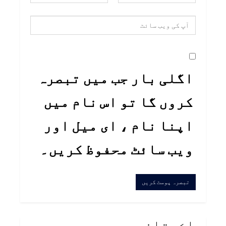
اگلی بار جب میں تبصرہ
کروں گا تو اس نام میں
اپنا نام ، ای میل اور
ویب سائٹ محفوظ کریں۔
پاڪستان