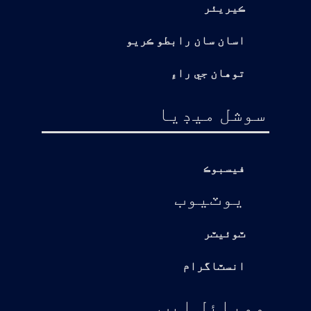
ڪيريئر
اسان سان رابطو ڪريو
توهان جي راءِ
سوشل ميڊيا
فيسبوڪ
يوٽيوب
ٽوئيٽر
انسٽاگرام
موبائل ايپ