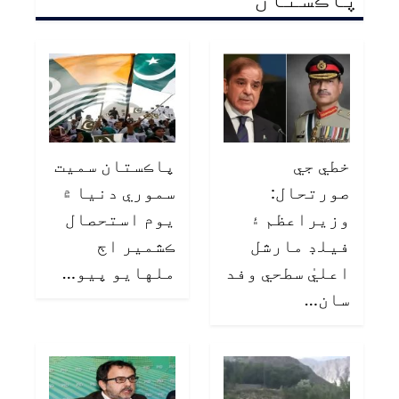
خطي جي
پاڪستان سميت
صورتحال:
سموري دنيا ۾
وزيراعظم ۽
يوم استحصال
فيلڊ مارشل
ڪشمير اڄ
اعليٰ سطحي وفد
ملهايو پيو…
سان…