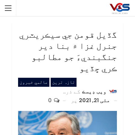
گڏيل قومن جي سيڪريٽري
جنرل غزا ۾ بنا دير
جنگبنديءَ جو مطالبو
ڪري ڇڏيو
تازہ ترین
عالمي خبرون
ويب ڊيسڪ
کے ذریعہ
مئی 21, 2021
پر
0