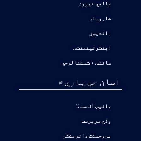
عالمي خبرون
ڪاروبار
رانديون
اينٽرتينمنٽس
سائنس ۽ ٽيڪنالوجي
اسان جي باري ۾
ڌ
وائيس آف سن
وڏي سرپرست
پروجيڪٽ ڊائريڪٽر