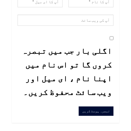
اگلی بار جب میں تبصرہ
کروں گا تو اس نام میں
اپنا نام ، ای میل اور
ویب سائٹ محفوظ کریں۔