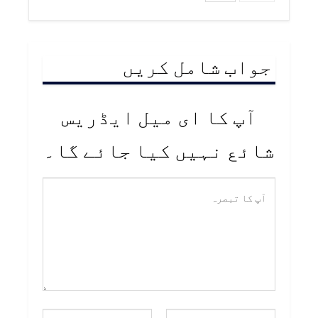
جواب شامل کریں
آپ کا ای میل ایڈریس
شائع نہیں کیا جائے گا۔