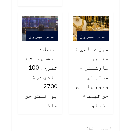
خاص خبرون
خاص خبرون
سون عالمي ۽
اسٽاڪ
مقامي
ايڪسچينج ۾
مارڪيٽن ۾
تيزي، 100
سستو ٿي
انڊيڪس ۾
ويو، چاندي
2700
جي قيمت ۾
پوائنٽن جي
اضافو
واڌ
پچھلا
اگلا