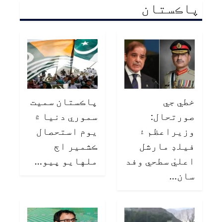
پاڪستان
خطي جي
پاڪستان سميت
صورتحال:
سموري دنيا ۾
وزيراعظم ۽
يوم استحصال
فيلڊ مارشل
ڪشمير اڄ
اعليٰ سطحي وفد
ملهايو پيو…
سان…