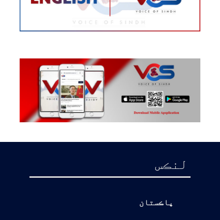
لنڪس
پاڪستان