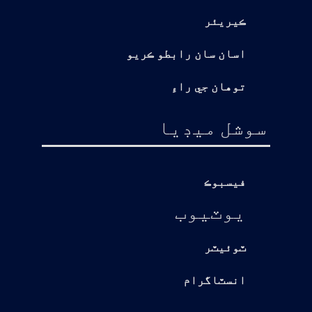
ڪيريئر
اسان سان رابطو ڪريو
توهان جي راءِ
سوشل ميڊيا
فيسبوڪ
يوٽيوب
ٽوئيٽر
انسٽاگرام