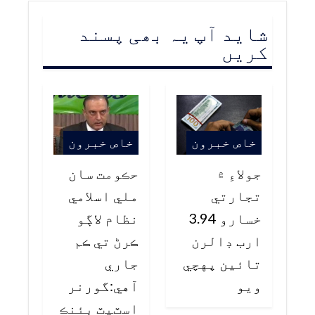
شاید آپ یہ بھی پسند
کریں
خاص خبرون
خاص خبرون
جولاءِ ۾
حڪومت سان
تجارتي
ملي اسلامي
خسارو 3.94
نظام لاڳو
ارب ڊالرن
ڪرڻ تي ڪم
تائين پهچي
جاري
ويو
آهي:گورنر
اسٽيٽ بئنڪ