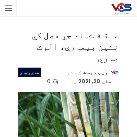
سنڌ ۾ ڪمند جي فصل کي
نئين بيماري، الرٽ
جاري
ويب ڊيسڪ
کے ذریعہ
ڪاروبار
مئی 20, 2021
پر
0