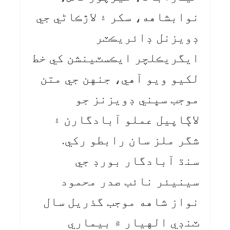
نوابشاهه، سکر ۽ لاڙڪاڻي جي
ڊويزنل ڊائريڪٽر
ايگريڪلچر ايڪسٽينشن کي خط
لکيو ويو آهي، جنهن جي متن
موجب سڀني ڊويزنز جو
لاڳاپيل عملو آبادگارن ۽
شگر ملز سان رابطو رکي.
سنڌ آبادگار بورڊ جي
سينيئر نائب صدر محمود
نواز شاهه موجب گذريل سال
ٽنڊي الهيار ۾ بيماري