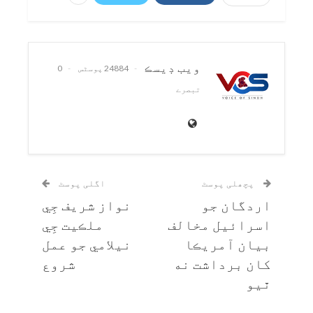
ويب ڊيسڪ
24884 پوسٹس
0
تبصرے
پچھلی پوسٹ
اگلی پوسٹ
اردگان جو
نواز شريف جِي
اسرائيل مخالف
ملڪيت جِي
بيان آمريڪا
نيلامي جو عمل
کان برداشت نه
شروع
ٿيو