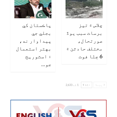
چلاس ۾ تيز
پاڪستان کي
برسات سبب ٻوڏ
بجلي جي
صورتحال،
پيداوار نه،
مختلف حادثن ۾
بهتر استعمال
6 ڄڻا فوت
۽ اسٽوريج
جو…
پچھلا
اگلا
1 کے 2,633