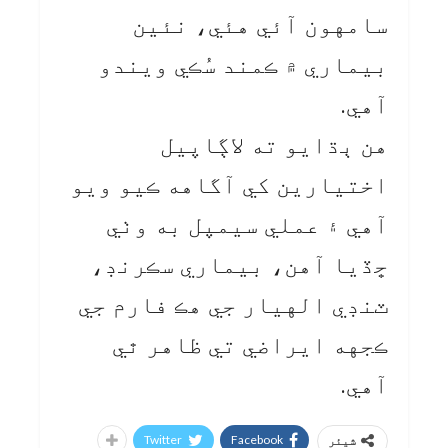
سامهون آئي هئي، نئين
بيماري ۾ ڪمند سُڪي ويندو
آهي.
هن ٻڌايو ته لاڳاپيل
اختيارين کي آگاهه ڪيو ويو
آهي ۽ عملي سيمپل به وٺي
ڇڏيا آهن، بيماري سڪرنڊ،
ٽنڊي الهيار جي هڪ فارم جي
ڪجهه ايراضي تي ظاهر ٿي
آهي.
Twitter
Facebook
شیئر