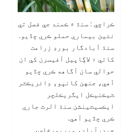
ڪراچي : سنڌ ۾ ڪمند جي فصل تي
نئين بيماري حملو ڪري ڇڏيو.
سنڌ آبادگار بورڊ زراعت
کاتي ۽ لاڳاپيل آفيسرن کي ان
حوالي سان آگاهه ڪري ڇڏيو
آهي، جنهن کانپوءِ ڊائريڪٽر
ٽيڪنيڪل ايگريڪلچر
ايڪسيٽينشن سنڌ الرٽ جاري
ڪري ڇڏيو آهي.
حيدرآباد، ميرپورخاص،