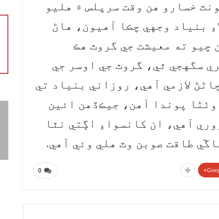
نٽ خسارو هن وقت سرپلس ۾ هليو
ءِ بنياد وجهي چڪا آهيون، هاڻ
 چيو ته معيشت جي گروٿ هڪ
ي سگهجي ٿي، گروٿ جي اوسر جي
اڻڻ لازمي آهي، روزاني بنياد تي
ض وٺڻا پوندا آهن، جيڪڏهن ائين
وري آهي، ان کانسواءِ اڳتي نٿا
ڱي طاقت صوبن وٽ هلي وئي آهي.
Goog
0