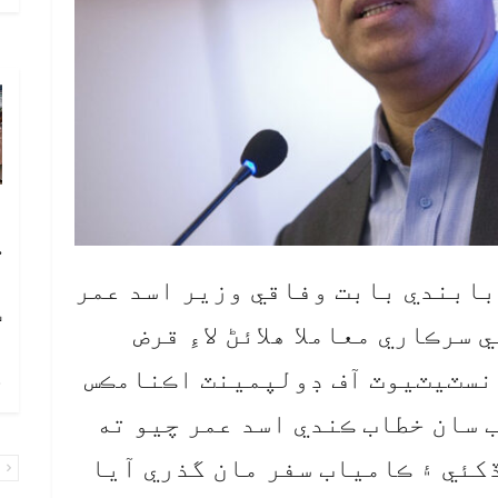
آ
ڪ
ا
وبابندي بابت وفاقي وزير اسد عمر
ٽ
سرڪاري معاملا هلائڻ لاءِ قرض
انسٽيٽيوٽ آف ڊولپمينٽ اڪنامڪس
چ
 سان خطاب ڪندي اسد عمر چيو ته
ام ڏکئي ۽ ڪامياب سفر مان گذري آيا
پ