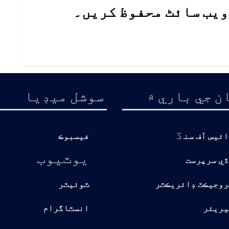
 ویب سائٹ محفوظ کریں۔
ن جي باري ۾
سوشل ميڊيا
ڌ
ائيس آف سن
فيسبوڪ
يوٽيوب
ڏي سرپرست
روجيڪٽ ڊائريڪٽر
ٽوئيٽر
يريئر
انسٽاگرام