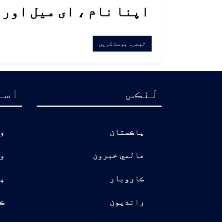
اپنا نام ، ای میل اور
لنڪس
اسا
پاڪستان
و
عالمي خبرون
و
ڪاروبار
پ
رانديون
ڪ