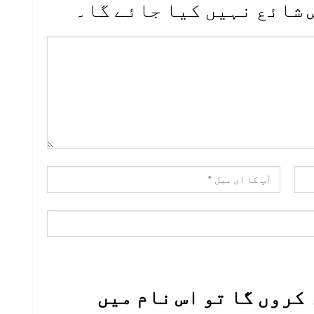
 شائع نہیں کیا جائے گا۔
کروں گا تو اس نام میں