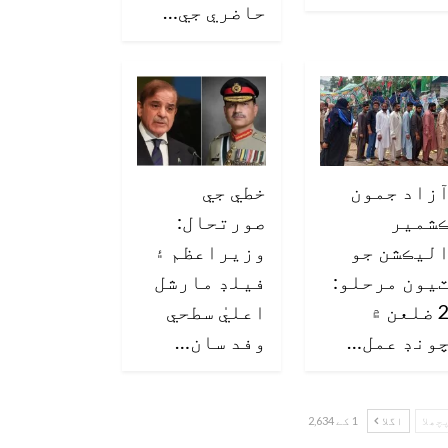
حاضري جي…
زاد جمون
خطي جي
شمير
صورتحال:
ليڪشن جو
وزيراعظم ۽
يون مرحلو:
فيلڊ مارشل
2 ضلعن ۾
اعليٰ سطحي
ونڊ عمل…
وفد سان…
چھلا
اگلا
1 کے 2,634