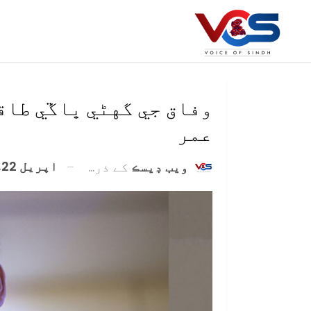
وفاق جي گهڻي ڀاڱي طاقت
عمر
اپریل 22, 2021
ويب ڊيسڪ
کے ذریعہ