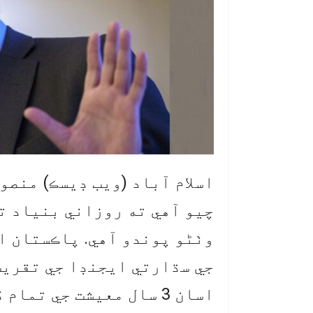
اسلام آباد (ويب ڊيسڪ) منص
چيو آهي ته روزاني بنياد تي 
وٺڻو پوندو آهي. پاڪستان 
جي سڌارتي ايجنڊا جي تقريب
اسان 3 سال معيشت جي تم