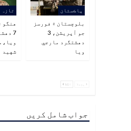
پاڪستان
تازہ 
بلوچستان ۾ فورسز
هنگو ۾
جو آپريشن، 3
7 دهش
دهشتگرد مارجي
ويا، ڪ
ويا
شهيد
پچھلا
اگلا
جواب شامل کریں