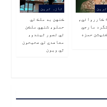
ترین
تازہ ترین
 ڪارروائي،
ڪنهن به ملڪ تي
تگرد مارجي
حملو، ٽنهي ملڪن
ئپٽن حمزه
تي تصور ٿيندو،
معاهدي تي صحيحون
ٿي ويون