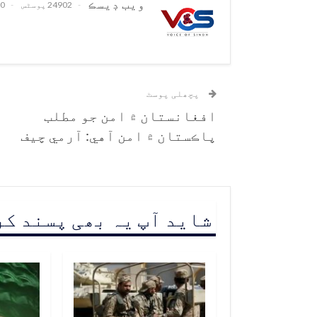
ويب ڊيسڪ
24902 پوسٹس
0 تبصرے
پچھلی پوسٹ
افغانستان ۾ امن جو مطلب
پاڪستان ۾ امن آهي: آرمي چيف
شاید آپ یہ بھی پسند ک