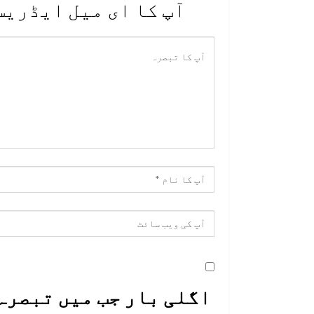
آپ کا ای میل ایڈریس
اگلی بار جب میں تبصرہ 