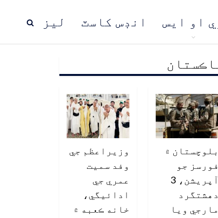
ي او ايس
انڊس کاسٽ
ليز
اڪستان
ڍ
پاڪستان
عالمي خبرون
لوچستان ۾
وزيراعظم جي
ورسز جو
وفد سميت
آپريشن، 3
عمري جي
هشتگرد
ادائيگي،
ارجي ويا
خانه ڪعبه ۾