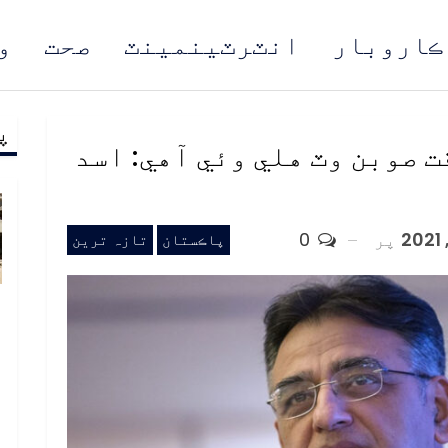
ڪاروبار
انٽرٽينمينٽ
صحت
و
پ
مُن
 صوبن وٽ هلي وئي آهي: اسد
پر
0
پاڪستان
تازہ ترین
ب
ف
د
م