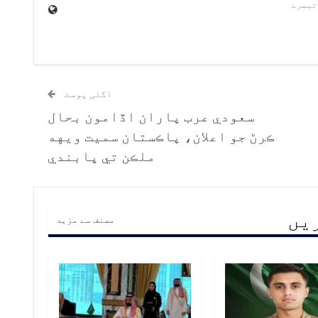
اگلی پوسٹ
سعودي عرب پاران اڏامون بحال
ڪرڻ جو اعلان، پاڪستان سميت ويهه
ملڪن تي پابندي
ریں
مصنف سے مزید