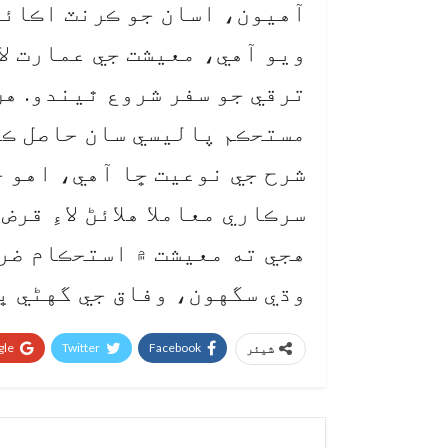
آهيون، اسان جو ڪرنٽ اڪائو
ويو آهي، معيشت جي عمارت لا
ترقي جو سفر شروع ٿيندو. هن
مستحڪم پاليسي سان حاصل ڪر
شرح جي نوعيت ڇا آهي، اهو ڄ
سرڪاري معاملا هلائڻ لاءِ قر
هجي ته معيشت ۾ استحڪام ضر
وڌي سگهون، وفاق جي گهڻي ڀا
le+
Twitter
Facebook
شیئر