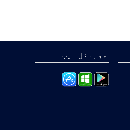
موبائل ايپ