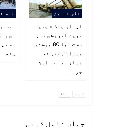
خاص خبرون
خاص خ
ايران جنگ ۾ جديد
انسان 
ترين آمريڪي ٿاڊ
جي جنگ
سسٽم جا 80 سيڪڙو
به ميد
ميزائل ختم ٿي
پئي
ويا، سي اين اين
جو…
پچھلا
اگلا
جواب شامل کریں