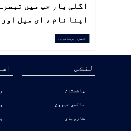
اگلی بار جب میں تبصرہ 
اپنا نام ، ای میل اور
لنڪس
اسا
پاڪستان
و
عالمي خبرون
و
ڪاروبار
پ