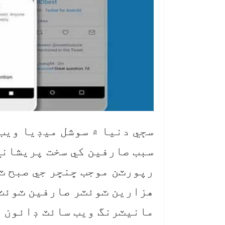
سڄي دنيا ۾ سوشل ميڊيا ويب
سبب صارفين کي سخت پريشاني
رپورٽن موجب ڇنڇر جي صبح ٽ
هزارين ٽوئٽر صارفين ٽوئٽر
مانيٽرنگ ويب سائٽ ڊائون ڊ