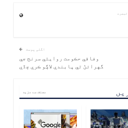
اگلی پوسٹ
وفاقي حڪومت روايتي سرنج جي
گهرائڻ تي پابندي لاڳو ڪري ڇڏي
ریں
مصنف سے مزید