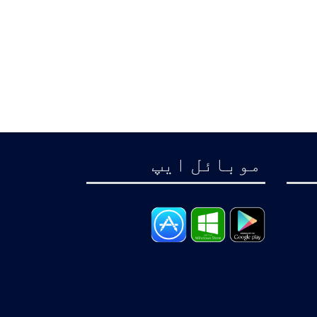
موبائل ايپ