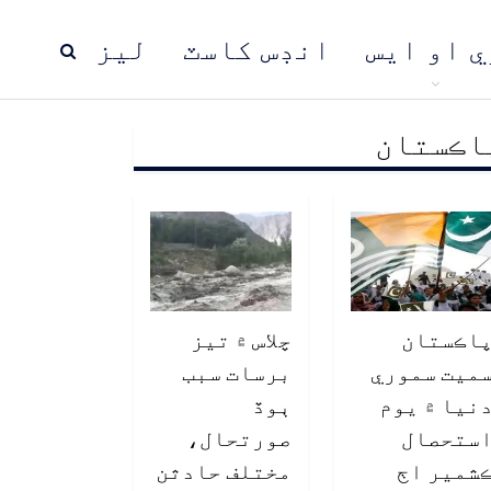
ي او ايس
انڊس کاسٽ
ليز
اڪستان
ڍ
پاڪستان
عالمي خبرون
اڪستان
چلاس ۾ تيز
ميت سموري
برسات سبب
نيا ۾ يوم
ٻوڏ
ستحصال
صورتحال،
شمير اڄ
مختلف حادثن