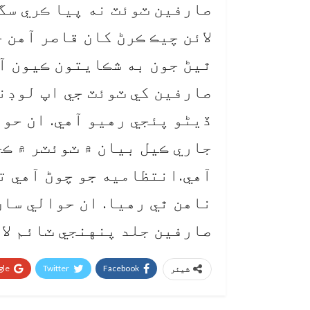
صارفين ٽوئٽ نه پيا ڪري سگ
لائن چيڪ ڪرڻ کان قاصر آهن ج
ٿيڻ جون به شڪايتون ڪيون آ
صارفين کي ٽوئٽ جي اپ لوڊنگ
ڏيڻو پئجي رهيو آهي. ان حو
جاري ڪيل بيان ۾ ٽوئٽر ۾ ڪ
آهي.انتظاميه جو چوڻ آهي ت
ناهن ٿي رهيا. ان حوالي سان
صارفين جلد پنهنجي ٽائم لائ
le+
Twitter
Facebook
شیئر