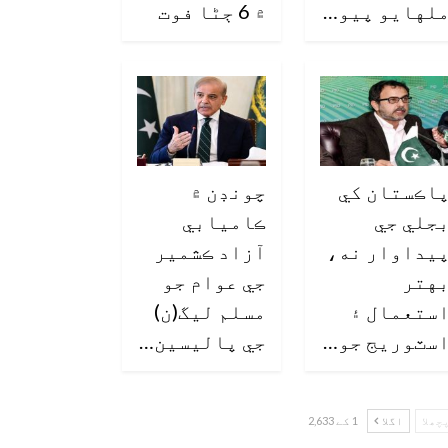
لهايو پيو…
۾ 6 ڄڻا فوت
اڪستان کي
چونڊن ۾
جلي جي
ڪاميابي
يداوار نه،
آزاد ڪشمير
هتر
جي عوام جو
ستعمال ۽
مسلم ليگ(ن)
سٽوريج جو…
جي پاليسين…
چھلا
اگلا
1 کے 2,633