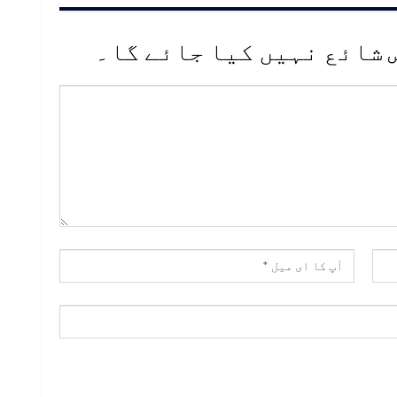
 شائع نہیں کیا جائے گا۔