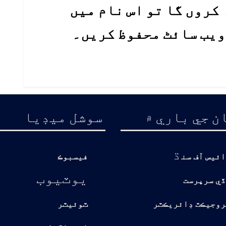
کروں گا تو اس نام میں
 ویب سائٹ محفوظ کریں۔
ن جي باري ۾
سوشل ميڊيا
ڌ
ائيس آف سن
فيسبوڪ
يوٽيوب
ڏي سرپرست
روجيڪٽ ڊائريڪٽر
ٽوئيٽر