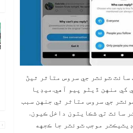
م
پ
ب
پ
 سائٽ ٽوئٽر جي سروس متاثر ٿيڻ
ب
 کي منهن ڏيڻو پيو آهي.ميڊيا
ا
وئٽر جي سروس متاثر ٿي جنهن سبب
ا
 سائٽ تي شڪايتون داخل ڪيون.
يٽيڪٽر موجب ٽوئٽر جا ڪجهه
پ