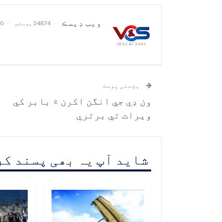
ويب ڊيسڪ
24874 پوسٹس
0 تبصرے
پچھلی پوسٹ
ون ڊي جي انگن اکرن ۾ بابر کي
ويرات تي برتري
شاید آپ یہ بھی پسند ک