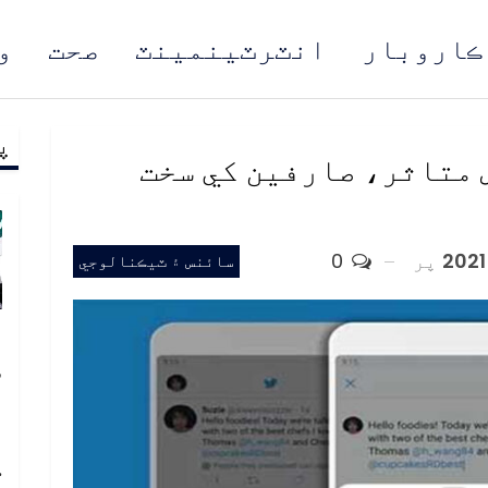
ڪاروبار
انٽرٽينمينٽ
صحت
و
پ
مُن
 متاثر، صارفين کي سخت
پر
0
سائنس ۽ ٽيڪنالوجي
پ
س
د
ا
ڪ