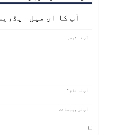
آپ کا ای میل ایڈریس