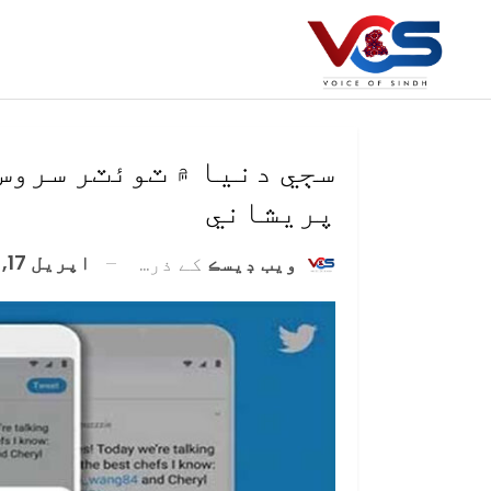
سڄي دنيا ۾ ٽوئٽر سروس
پريشاني
اپریل 17, 2021
ويب ڊيسڪ
کے ذریعہ