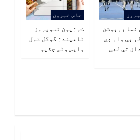
برون
خاص خبرون
نما روبوٽن
ڪوڙيون تصويرون
، بي واءِ ڊي
ٺاهيندڙ گوگل ٽول
ان تي لهي
واپس وٺي ڇڏيو