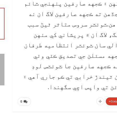
هن ۽ ڪجهه صارفين پنهنجي ٽائم
ڏهن ته ڪجهه صارفين لاگ ان نه
هن.ٽوئٽر سروس متاثر ٿيڻ سبب
، لاگ ان ۾ پريشاني کي منهن
الي سان ٽوئٽر انتظاميه طرفان
جهه مسئلن جي تصديق ڪئي وئي
ه ڪجهه صارفين جا ٽوئٽس لوڊ
 ٿيندڙ خرابي تي ڪم جاري آهي ۽
ن تي واپس اچي سگهندا.
Goog
0