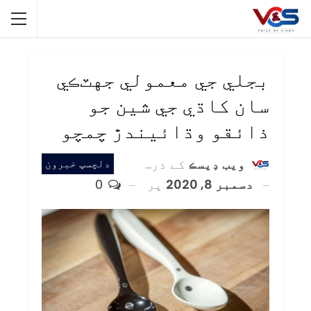
بجلي جي معمولي جهٽڪي
سان کاڌي جي شين جو
ذائقو وڌائيندڙ چمچو
ويب ڊيسڪ
کے ذریعہ
دلچسپ خبرون
دسمبر 8, 2020
پر
0