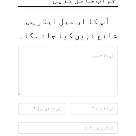
آپ کا ای میل ایڈریس
شائع نہیں کیا جائے گا۔