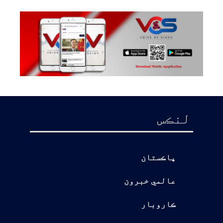
لنڪس
پاڪستان
عالمي خبرون
ڪاروبار