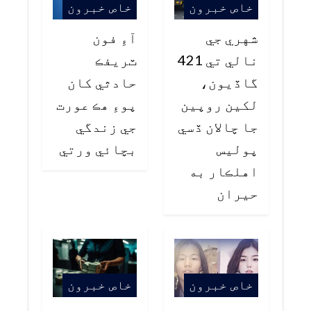
خاص خبرون
خاص خبرون
شهري جي
آءِ فون
نالي تي 421
ٽريفڪ
گاڏيون،
حادثي کان
لکين روپين
پوءِ هڪ عورت
جا چالان ڏسي
جي زندگي
پوليس
بچائي ورتي
اهلڪار به
حيران
خاص خبرون
خاص خبرون