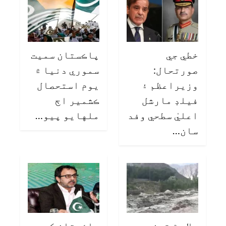
خطي جي
پاڪستان سميت
صورتحال:
سموري دنيا ۾
وزيراعظم ۽
يوم استحصال
فيلڊ مارشل
ڪشمير اڄ
اعليٰ سطحي وفد
ملهايو پيو…
سان…
چلاس ۾ تيز
پاڪستان کي