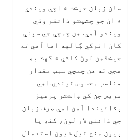
سان زبان حرڪت ۾ اچي ويندي
۽ ان جو چٽپٽو ذائقو وڌي
ويندو آهي. هن چمچي جي سڀني
کان انوکي ڳالهه اها آهي ته
جيڪڏهن لوڻ کاڌي ۾ گهٽ به
هجي ته هن چمچي سبب مقدار
مناسب محسوس ٿيندي.اهي
مريض جن کي ڊاڪٽر پرهيز
ٻڌائيندا آهن اهي صرف زبان
جي ذائقي لاءِ لوڻ، کنڊ يا
ٻيون منع ٿيل شيون استعمال