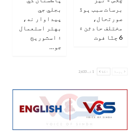
برسات سبب ٻوڏ
بجلي جي
صورتحال،
پيداوار نه،
مختلف حادثن ۾
بهتر استعمال
6 ڄڻا فوت
۽ اسٽوريج
جو…
پچھلا
اگلا
1 کے 2,633