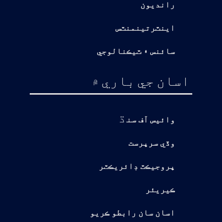
رانديون
اينٽرتينمنٽس
سائنس ۽ ٽيڪنالوجي
اسان جي باري ۾
ڌ
وائيس آف سن
وڏي سرپرست
پروجيڪٽ ڊائريڪٽر
ڪيريئر
اسان سان رابطو ڪريو