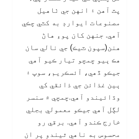
پٽ آهن ۽ انهن جي ٺاهيل
مصنوعات ايوارڊ به کٽي چڪي
آهي. جنهن کان پوءِ هاڻ
هنن(سپون ٽيڪ) جي نالي سان
هڪ ٻيو چمچو تيار ڪيو آهي
جيڪو ڏهي، آئسڪريم، سوپ ۽
ٻين غذائن جي ذائقي کي
وڌائيندو آهي.چمچي ۾ سنسر
لڳل آهي جيڪو معمولي بجلي
خارج ڪندو آهي. برقي رو
محسوس به ناهي ٿيندو پر ان