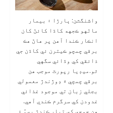
واشنگٽن: ٻارڙا ۽ بيمار
ماڻهو ڪجهه کاڌا کائڻ کان
انڪار ڪندا آهن پر هاڻ هڪ
برقي چمچو ڪيترن ئي کاڌن جي
ذائقي کي وڌائي سگهي
ٿو.ميڊيا رپورٽ موجب هن
برقي چمچي ۾ ڊوڙندڙ معمولي
بجلي زبان تي موجود غذائي
غدودن کي سرگرم ڪندي آهي.
هن چمچي کي تيار ڪندڙ پيءُ ۽