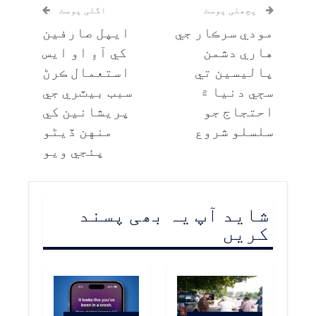
پچھلی پوسٹ
اگلی پوسٹ
مودي سرڪار جي
ايپل صارفين
هاري دشمن
کي آءِ او ايس
پاليسين تي
استعمال ڪرڻ
سڄي دنيا ۾
سبب بيٽري جي
احتجاج جو
پريشانين کي
سلسلو شروع
منهن ڏيڻو
پئجي ويو
شاید آپ یہ بھی پسند
کریں