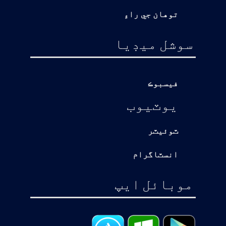
توهان جي راءِ
سوشل ميڊيا
فيسبوڪ
يوٽيوب
ٽوئيٽر
انسٽاگرام
موبائل ايپ