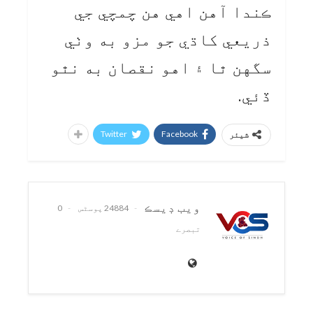
ڪندا آهن اهي هن چمچي جي
ذريعي کاڌي جو مزو به وٺي
سگهن ٿا ۽ اهو نقصان به نٿو
ڏئي.
Twitter
Facebook
شیئر
ويب ڊيسڪ
24884 پوسٹس
0
تبصرے