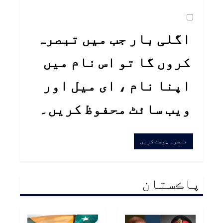
اگلی بار جب میں تبصرہ
کروں گا تو اس نام میں
اپنا نام ، ای میل اور
ویب سائٹ محفوظ کریں۔
پاڪستان