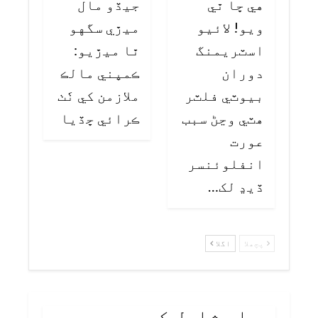
هي ڇا ٿي
جيڏو مال
ويو! لائيو
ميڙي سگهو
اسٽريمنگ
ٿا ميڙيو:
دوران
ڪمپني مالڪ
بيوٽي فلٽر
ملازمن کي ٺَٺ
هٽي وڃڻ سبب
ڪرائي ڇڏيا
عورت
انفلوئنسر
ڏيڍ لک…
پچھلا
اگلا
جواب شامل کریں