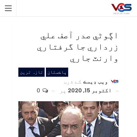
اڳوڻي صدر آصف علي
زرداري جا گرفتاري
وارنٽ جاري
پاڪستان
تازہ ترین
ويب ڊيسڪ
کے ذریعہ
اکتوبر 15, 2020
پر
0