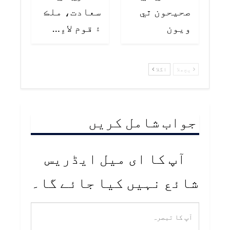
صحيحون ٿي
سعادت، ملڪ
ويون
۽ قوم لاءِ…
پچھلا
اگلا
جواب شامل کریں
آپ کا ای میل ایڈریس
شائع نہیں کیا جائے گا۔