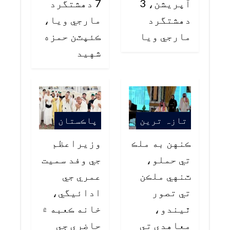
آپريشن، 3
7 دهشتگرد
دهشتگرد
مارجي ويا،
مارجي ويا
ڪئپٽن حمزه
شهيد
تازہ ترین
پاڪستان
ڪنهن به ملڪ
وزيراعظم
تي حملو،
جي وفد سميت
ٽنهي ملڪن
عمري جي
تي تصور
ادائيگي،
ٿيندو،
خانه ڪعبه ۾
معاهدي تي
حاضري جي