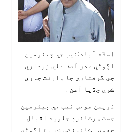
اسلام آباد:نيب جي چيئرمين
اڳوڻي صدر آصف علي زرداري
جي گرفتاري جا وارنٽ جاري
ڪري ڇڏيا آهن .
ذريعن موجب نيب جي چيئرمين
جسٽس رٽائرڊ جاويد اقبال
جعلي اڪائونٽس ڪيس ۾ اڳوڻي