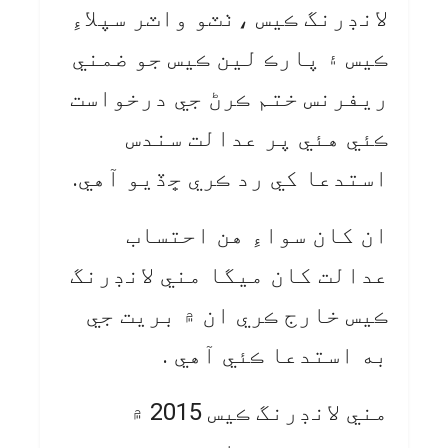
لانڊرنگ ڪيس ،ٺٽو واٽر سپلاءِ
ڪيس ۽ پارڪ لين ڪيس جو ضمني
ريفرنس ختم ڪرڻ جي درخواست
ڪئي هئي پر عدالت سندس
استدعا کي رد ڪري ڇڏيو آهي.
ان کان سواءِ هن احتساب
عدالت کان ميگا مني لانڊرنگ
ڪيس خارج ڪري ان ۾ بريت جي
به استدعا ڪئي آهي .
مني لانڊرنگ ڪيس 2015 ۾