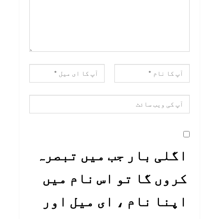
اگلی بار جب میں تبصرہ
کروں گا تو اس نام میں
اپنا نام ، ای میل اور