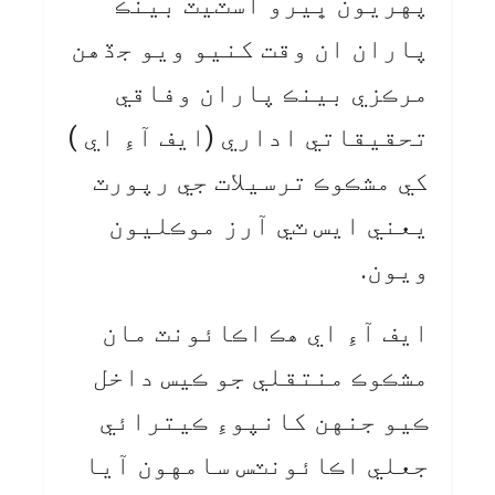
پهريون ڀيرو اسٽيٽ بينڪ
پاران ان وقت کنيو ويو جڏهن
مرڪزي بينڪ پاران وفاقي
تحقيقاتي اداري (ايف آءِ اي )
کي مشڪوڪ ترسيلات جي رپورٽ
يعني ايس ٽي آرز موڪليون
ويون.
ايف آءِ اي هڪ اڪائونٽ مان
مشڪوڪ منتقلي جو ڪيس داخل
ڪيو جنهن کانپوءِ ڪيترائي
جعلي اڪائونٽس سامهون آيا