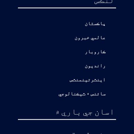
پاڪستان
عالمي خبرون
ڪاروبار
رانديون
اينٽرتينمنٽس
سائنس ۽ ٽيڪنالوجي
اسان جي باري ۾
ڌ