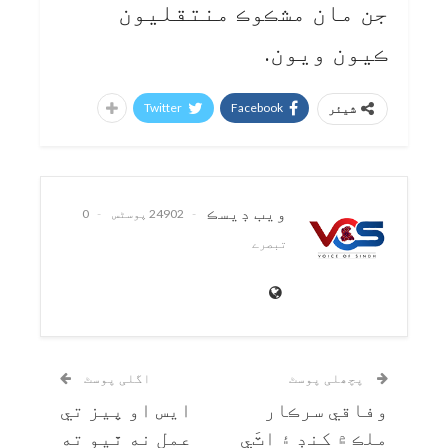
جن مان مشڪوڪ منتقليون
ڪيون ويون.
Twitter
Facebook
شیئر
ويب ڊيسڪ
24902 پوسٹس
0
تبصرے
پچھلی پوسٹ
اگلی پوسٹ
وفاقي سرڪار
ايس او پيز تي
ملڪ ۾ کنڊ ۽ اٽَي
عمل نه ٿيو ته