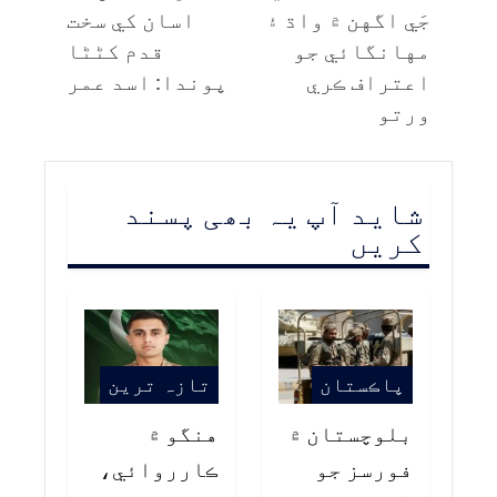
جَي اگهن ۾ واڌ ۽
اسان کي سخت
مهانگائي جو
قدم کڻڻا
اعتراف ڪري
پوندا: اسد عمر
ورتو
شاید آپ یہ بھی پسند
کریں
پاڪستان
تازہ ترین
بلوچستان ۾
هنگو ۾
فورسز جو
ڪارروائي،