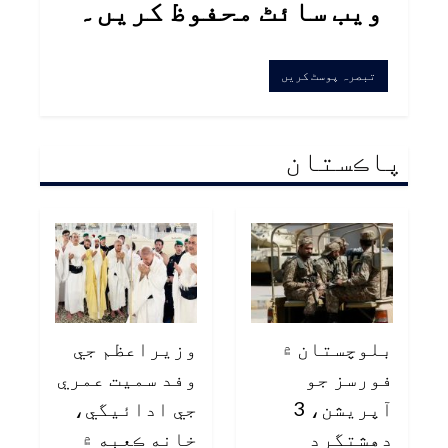
ویب سائٹ محفوظ کریں۔
پاڪستان
بلوچستان ۾
وزيراعظم جي
فورسز جو
وفد سميت عمري
آپريشن، 3
جي ادائيگي،
دهشتگرد
خانه ڪعبه ۾