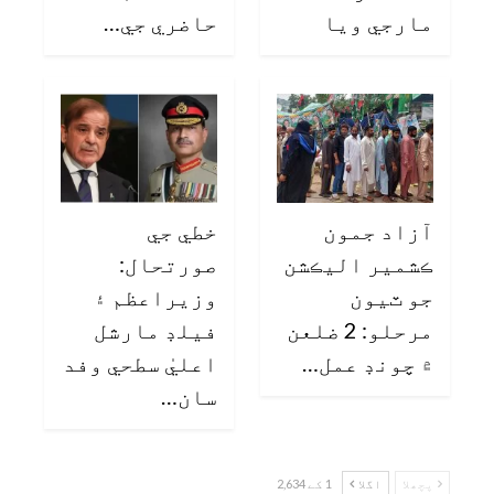
مارجي ويا
حاضري جي…
آزاد جمون
خطي جي
ڪشمير اليڪشن
صورتحال:
جو ٽيون
وزيراعظم ۽
مرحلو: 2 ضلعن
فيلڊ مارشل
۾ چونڊ عمل…
اعليٰ سطحي وفد
سان…
پچھلا
اگلا
1 کے 2,634