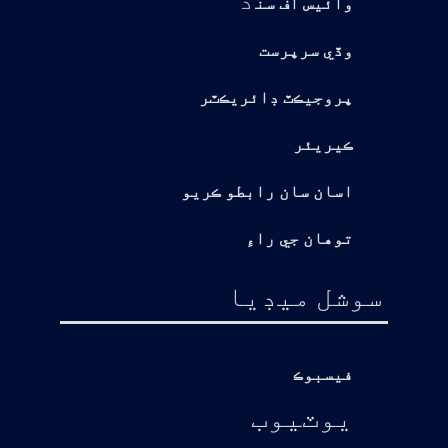
وائيس آف سن
وڏي سرپرست
پروجيڪٽ ڊائريڪٽر
ڪيريئر
اسان سان رابطو ڪريو
توهان جي راءِ
سوشل ميڊيا
فيسبوڪ
يوٽيوب