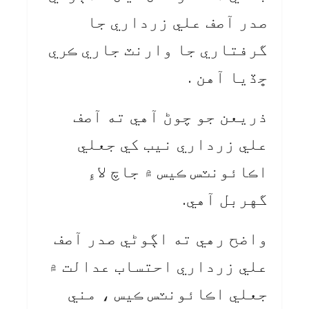
صدر آصف علي زرداري جا
گرفتاري جا وارنٽ جاري ڪري
ڇڏيا آهن .
ذريعن جو چوڻ آهي ته آصف
علي زرداري نيب کي جعلي
اڪائونٽس ڪيس ۾ جاچ لاءِ
گهربل آهي.
واضح رهي ته اڳوڻي صدر آصف
علي زرداري احتساب عدالت ۾
جعلي اڪائونٽس ڪيس ، مني