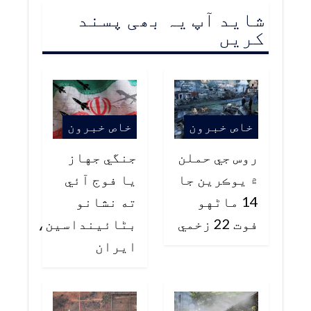
شاید آپ یہ بھی پسند
کریں
خاص خبرون
خاص خبرون
روس جي حملن
جنگي جهاز
۾ يوڪرين جا
يا فوج آئي
14 ماڻهو
ته نشانو
فوت 22 زخمي
بڻائينداسين،
ايران