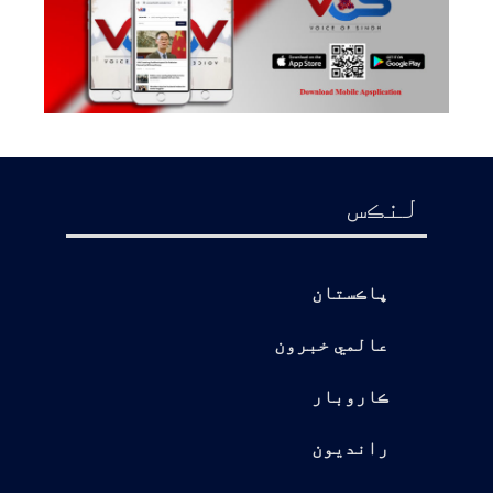
لنڪس
پاڪستان
عالمي خبرون
ڪاروبار
رانديون