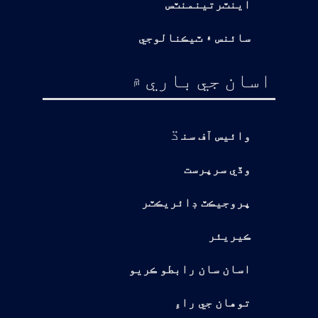
اينٽرتينمنٽس
سائنس ۽ ٽيڪنالوجي
اسان جي باري ۾
ڌ
وائيس آف سن
وڏي سرپرست
پروجيڪٽ ڊائريڪٽر
ڪيريئر
اسان سان رابطو ڪريو
توهان جي راءِ