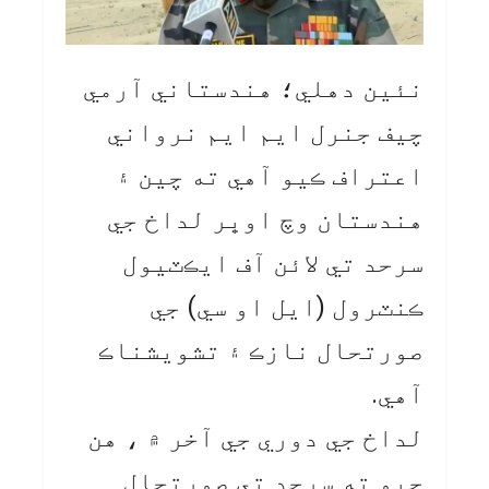
نئين دهلي؛ هندستاني آرمي
چيف جنرل ايم ايم نرواني
اعتراف ڪيو آهي ته چين ۽
هندستان وچ اوڀر لداخ جي
سرحد تي لائن آف ايڪٽيول
ڪنٽرول (ايل او سي) جي
صورتحال نازڪ ۽ تشویشناڪ
آهي.
لداخ جي دوري جي آخر ۾ ، هن
چيو ته سرحد تي صورتحال