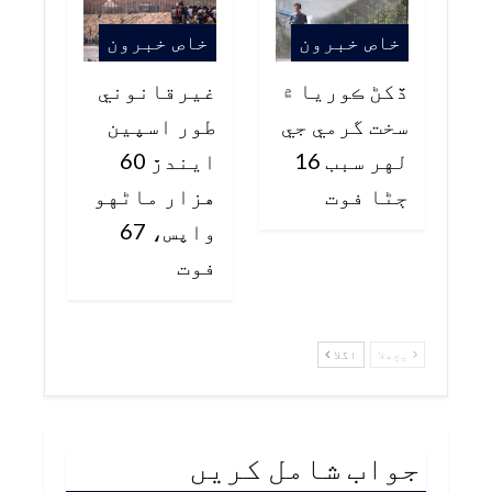
خاص خبرون
خاص خبرون
ڏکڻ ڪوريا ۾
غيرقانوني
سخت گرمي جي
طور اسپين
لهر سبب 16
ايندڙ 60
ڄڻا فوت
هزار ماڻهو
واپس، 67
فوت
پچھلا
اگلا
جواب شامل کریں