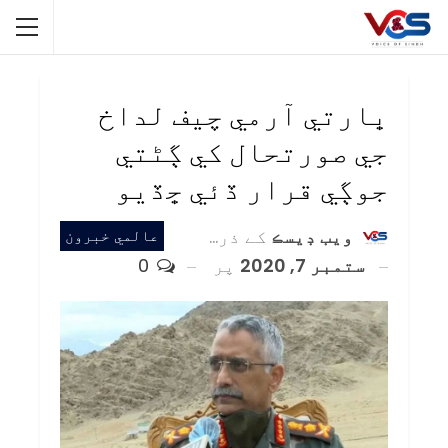
ڀارتي آرمي چيف لداخ
جي صورتحال کي ڳڻتي
جوڳي قرار ڏئي ڇڏيو
ويب ڊيسڪ
کے ذریعہ
عالمي خبرون
ستمبر 7, 2020
پر
0