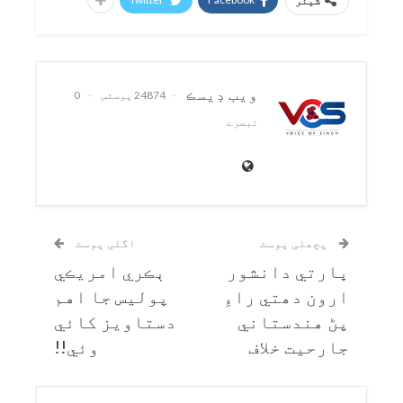
شیئر
ويب ڊيسڪ
24874 پوسٹس
0
تبصرے
پچھلی پوسٹ
اگلی پوسٹ
ڀارتي دانشور
ٻڪري امريڪي
ارون دھتي راءِ
پوليس جا اهم
پڻ هندستاني
دستاويز کائي
جارحيت خلاف
وئي!!