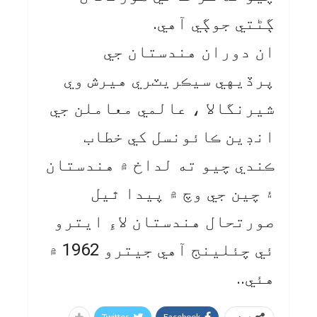
ڳڻتي جوڳي آهي.
ان دوران هندستان جي
پرڏيهي سيڪريٽري هيرش وي
شيرنگالا ، عالمي معاملن جي
انڊين ڪائونسل کي خطاب
ڪندي چيو ته لداخ ۾ هندستان
۽ چين جي وچ ۾ پيدا ٿيل
صورتحال هندستان لاءِ ايترو
ئي چئلينج آهي جيترو 1962 ۾
هئي..
Twitter
Facebook