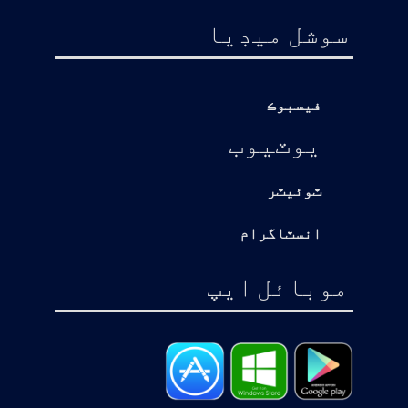
سوشل ميڊيا
فيسبوڪ
يوٽيوب
ٽوئيٽر
انسٽاگرام
موبائل ايپ