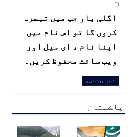
اگلی بار جب میں تبصرہ
کروں گا تو اس نام میں
اپنا نام ، ای میل اور
ویب سائٹ محفوظ کریں۔
پاڪستان