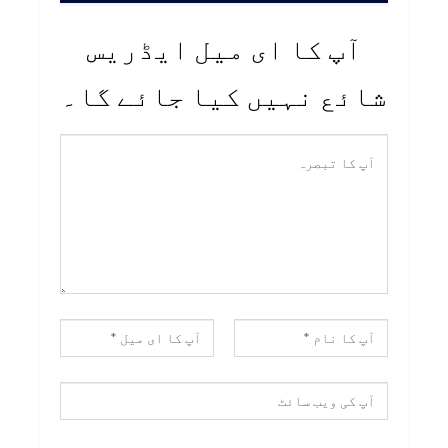
آپ کا ای میل ایڈریس
شائع نہیں کیا جائے گا۔