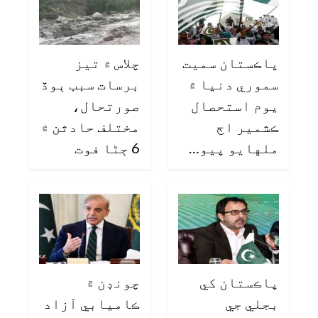
پاڪستان سميت
چلاس ۾ تيز
سموري دنيا ۾
برسات سبب ٻوڏ
يوم استحصال
صورتحال،
ڪشمير اڄ
مختلف حادثن ۾
ملهايو پيو…
6 ڄڻا فوت
پاڪستان کي
چونڊن ۾
بجلي جي
ڪاميابي آزاد