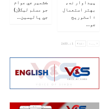
پيداوار نه،
ڪشمير جي عوام
بهتر استعمال
جو مسلم ليگ(ن)
۽ اسٽوريج
جي پاليسين…
جو…
پچھلا
اگلا
1 کے 2,633