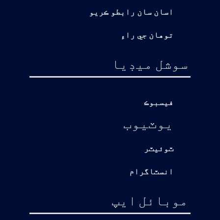
اسان سان رابطو ڪريو
توهان جي راءِ
سوشل ميڊيا
فيسبوڪ
يوٽيوب
ٽوئيٽر
انسٽاگرام
موبائل ايپ