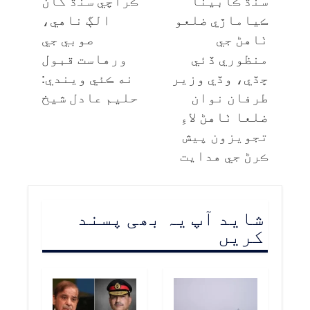
سنڌ ڪابينا
ڪراچي سنڌ کان
ڪياماڙي ضلعو
الڳ ناهي،
ٺاهڻ جي
صوبي جي
منظوري ڏئي
ورهاست قبول
ڇڏي، وڏي وزير
نه ڪئي ويندي:
طرفان نوان
حليم عادل شيخ
ضلعا ٺاهڻ لاءِ
تجويزون پيش
ڪرڻ جي هدايت
شاید آپ یہ بھی پسند
کریں