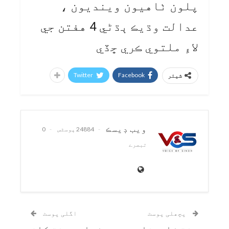
پلون ٺاهيون وينديون ،
عدالت وڌيڪ ٻڌڻي 4 هفتن جي
لاءِ ملتوي ڪري ڇڏي
Twitter
Facebook
شیئر
ويب ڊيسڪ
24884 پوسٹس
0
تبصرے
پچھلی پوسٹ
اگلی پوسٹ