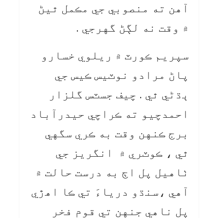
آهن ته منصوبي جي مڪمل ٿيڻ
۾ وقت نه لڳڻ گهرجي .
سپريم ڪورٽ ۾ ريلوي خسارو
پاڻ مرادو نوٽيس ڪيس جي
ٻڌڻي ٿي . چيف جسٽس گلزار
احمدچيو ته ڪراچي حيدرآباد
برج ڪنهن وقت به ڪري سگهي
ٿي ، ڪوٽري ۾ انگريز جي
ٺاهيل پل اڄ به درست حالت ۾
آهي ،سنڌو درياءَ تي ڪا اهڙي
پل ناهي جنهن تي قوم فخر