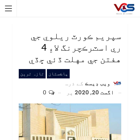
سپريم ڪورٽ ريلوي جي
ري اسٽرڪچرنگ لاءِ 4
هفتن جي مهلت ڏئي ڇڏي
پاڪستان
تازہ ترین
ويب ڊيسڪ
کے ذریعہ
اگست 20, 2020
پر
0