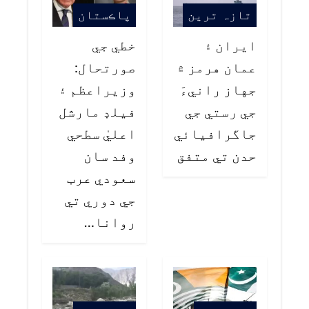
تازہ ترین
پاڪستان
ايران ۽
خطي جي
عمان هرمز ۾
صورتحال:
جهاز رانيءَ
وزيراعظم ۽
جي رستي جي
فيلڊ مارشل
جاگرافيائي
اعليٰ سطحي
حدن تي متفق
وفد سان
سعودي عرب
جي دوري تي
روانا…