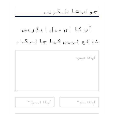
جواب شامل کریں
آپ کا ای میل ایڈریس
شائع نہیں کیا جائے گا۔