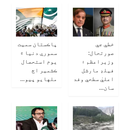
خطي جي
پاڪستان سميت
صورتحال:
سموري دنيا ۾
وزيراعظم ۽
يوم استحصال
فيلڊ مارشل
ڪشمير اڄ
اعليٰ سطحي وفد
ملهايو پيو…
سان…