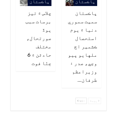
پاڪستان
پاڪستان
پاڪستان
چلاس ۾ تيز
سميت سموري
برسات سبب
دنيا ۾ يوم
ٻوڏ
استحصال
صورتحال،
ڪشمير اڄ
مختلف
ملهايو پيو
حادثن ۾ 6
وڃي، صدر ۽
ڄڻا فوت
وزيراعظم
طرفان…
پچھلا
اگلا