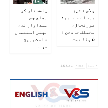
چلاس ۾ تيز
پاڪستان کي
برسات سبب ٻوڏ
بجلي جي
صورتحال،
پيداوار نه،
مختلف حادثن ۾
بهتر استعمال
6 ڄڻا فوت
۽ اسٽوريج
جو…
پچھلا
اگلا
1 کے 2,633