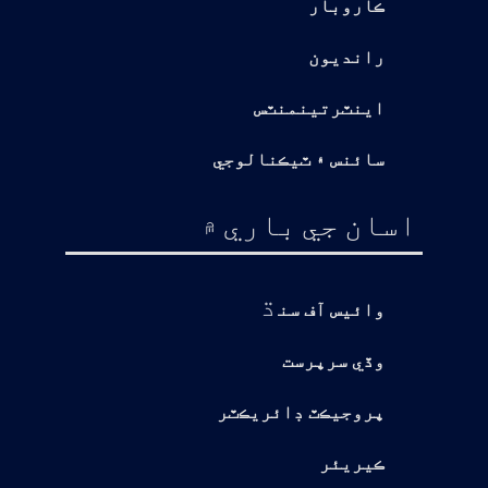
ڪاروبار
رانديون
اينٽرتينمنٽس
سائنس ۽ ٽيڪنالوجي
اسان جي باري ۾
ڌ
وائيس آف سن
وڏي سرپرست
پروجيڪٽ ڊائريڪٽر
ڪيريئر