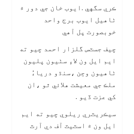
ڪري سگهي .ايوب خان جي دور ۾
ٺاهيل ايوب برج واحد
خوبصورت پل آهي
چيف جسٽس گلزار احمد چيو ته
ايم ايل ون لاءِ سٺيون پليون
ٺاهيون وڃن ،سنڌو درياءُ
ملڪ جي معيشت هلائي ٿو ،ان
کي عزت ڏيو .
سيڪريٽري ريلوي چيو ته ايم
ايل ون ۾ اسٽيٽ آف دي آرٽ