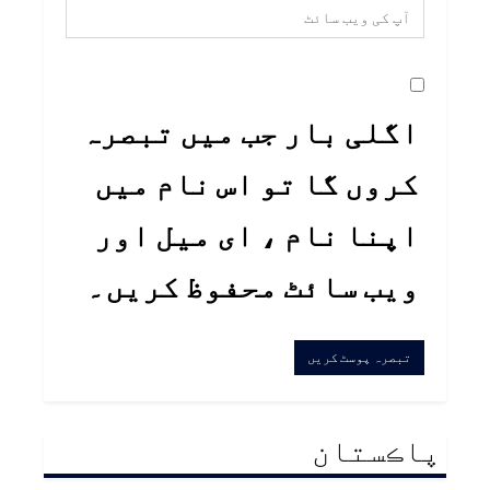
اگلی بار جب میں تبصرہ
کروں گا تو اس نام میں
اپنا نام ، ای میل اور
ویب سائٹ محفوظ کریں۔
پاڪستان