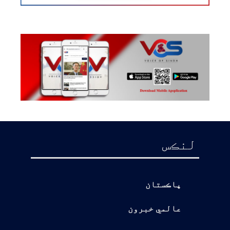
لنڪس
پاڪستان
عالمي خبرون