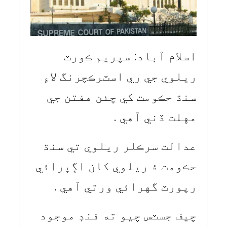
اسلام آباد: سپريم ڪورٽ
ريلوي جي ري اسٽرڪچرنگ لاءِ
سنڌ حڪومت کي چئن هفتن جي
مهلت ڏني آهي .
عدالت سرڪلر ريلوي تي سنڌ
حڪومت ۽ ريلوي کان اڳڀرائي
رپورٽ گهرائي ورتي آهي .
چيف جسٽس چيو ته فنڊ موجود