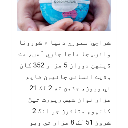
ڪراچي: سموري دنيا ۾ ڪورونا
وائرس جا هاڃا جاري آهن، هڪ
ڏينهن دوران 5 هزار 352 کان
وڌيڪ انساني جانيون ضايع
ٿي ويون، جڏهن ته 2 لک 21
هزار نوان ڪيس رپورٽ ٿيڻ
کانپوءِ متاثرن جو انگ 2
ڪروڙ 51 لک 8 هزار ٿي ويو