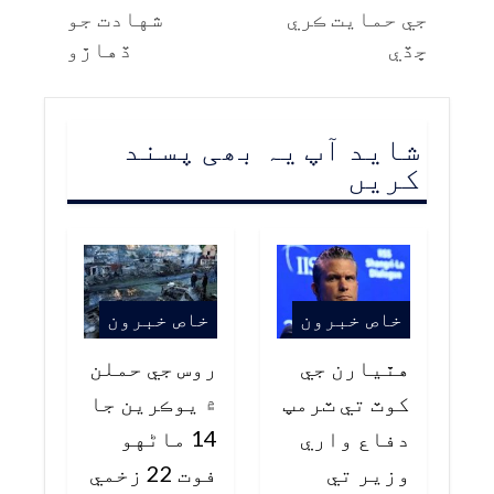
جي حمايت ڪري
شهادت جو
ڇڏي
ڏهاڙو
شاید آپ یہ بھی پسند
کریں
خاص خبرون
خاص خبرون
هٿيارن جي
روس جي حملن
کوٽ تي ٽرمپ
۾ يوڪرين جا
دفاع واري
14 ماڻهو
وزير تي
فوت 22 زخمي