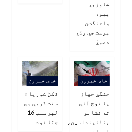
ڪاوڙجي
پيو،
واشنگٽن
پوسٽ جي وڏي
دعويٰ
خاص خبرون
خاص خبرون
جنگي جهاز
ڏکڻ ڪوريا ۾
يا فوج آئي
سخت گرمي جي
ته نشانو
لهر سبب 16
بڻائينداسين،
ڄڻا فوت
ايران