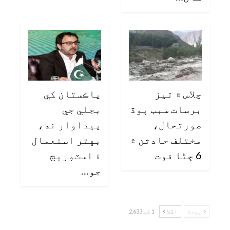
چلاس ۾ تيز
پاڪستان کي
برسات سبب ٻوڏ
بجلي جي
صورتحال،
پيداوار نه،
مختلف حادثن ۾
بهتر استعمال
6 ڄڻا فوت
۽ اسٽوريج
جو…
پچھلا
اگلا
1 کے 2,633