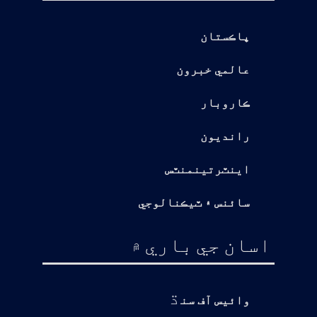
پاڪستان
عالمي خبرون
ڪاروبار
رانديون
اينٽرتينمنٽس
سائنس ۽ ٽيڪنالوجي
اسان جي باري ۾
ڌ
وائيس آف سن