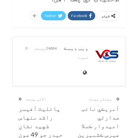
Twitter
Facebook
شیئر
ويب ڊيسڪ
24884 پوسٹس
0
تبصرے
پچھلی پوسٹ
اگلی پوسٹ
آمريڪي نائب
پائليٽ آفيسر
صدارتي
راشد منهاس
اميدوار ڪملا
شهيد نشانِ
هيرس ڪشميرين
حيدر جو 49 هون