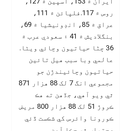
ايران ۾ 153، اسپين ۾ 127،
روس ۾ 117.فلپائن ۾ 111،
عراق ۾ 85، انڊونيشيا ۾ 69،
بنگلاديش ۾ 41 ۽ سعودي عرب ۾
36 ڄڻا حياتيون وڃائي ويٺا.
عالمي وبا سبب هيل تائين
حياتيون وڃائيندڙن جو
مجموعي انگ 7 لک 88 هزار 871
ٿي ويو آهي، جڏهن ته هڪ
ڪروڙ 51 لک 88 هزار 800 مريض
ڪورونا وائرس کي شڪست ڏئي
صحتياب ٿي چڪا آهن.