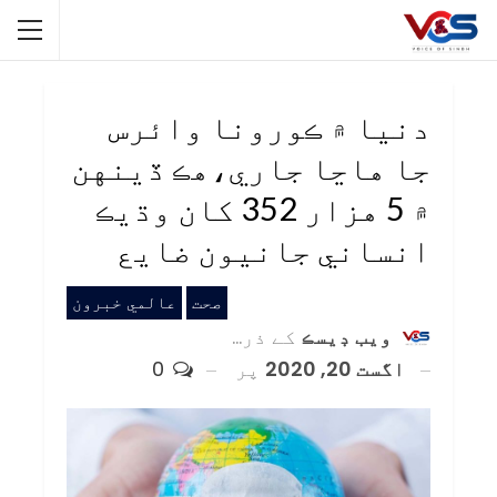
دنيا ۾ ڪورونا وائرس
جا هاڃا جاري،هڪ ڏينهن
۾ 5 هزار 352 کان وڌيڪ
انساني جانيون ضايع
صحت
عالمي خبرون
ويب ڊيسڪ
کے ذریعہ
اگست 20, 2020
پر
0