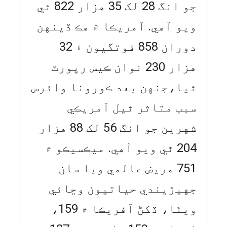
جو انگ 28 لک 35 هزار 822 ٿي
ويو آهي. آمريڪا ۾ هڪ ڏينهن
دوران 858 فوتگيون ۽ 32
هزار 230 نوان ڪيس رپورٽ
ٿيا،جنهن بعد ڪورونا وائرس
سبب متاثر ٿيل آمريڪي
شهرين جو انگ 56 لک 88 هزار
204 ٿي ويو آهي. ميڪسيڪو ۾
751 مريض عالمي وبا سان
جهيڙيندي حياتيون وڃائي
ويٺا، ڏکڻ آفريڪا ۾ 159،