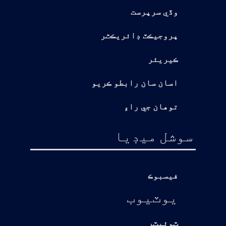
وڏي سرپرست
پروجيڪٽ ڊائريڪٽر
ڪيريئر
اسان سان رابطو ڪريو
توهان جي راءِ
سوشل ميڊيا
فيسبوڪ
يوٽيوب
ٽوئيٽر