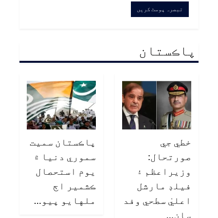
پاڪستان
خطي جي
پاڪستان سميت
صورتحال:
سموري دنيا ۾
وزيراعظم ۽
يوم استحصال
فيلڊ مارشل
ڪشمير اڄ
اعليٰ سطحي وفد
ملهايو پيو…
سان…