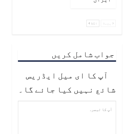
پچھلا
اگلا
جواب شامل کریں
آپ کا ای میل ایڈریس
شائع نہیں کیا جائے گا۔