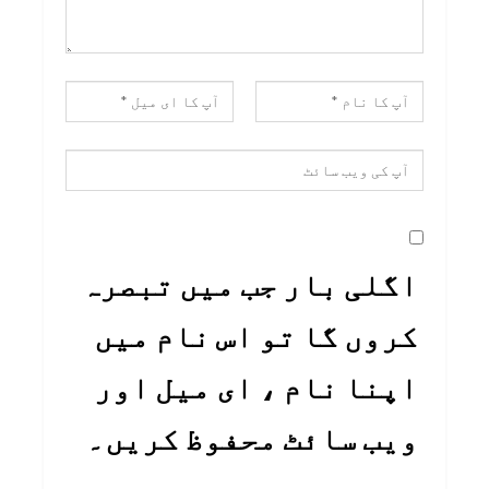
اگلی بار جب میں تبصرہ
کروں گا تو اس نام میں
اپنا نام ، ای میل اور
ویب سائٹ محفوظ کریں۔