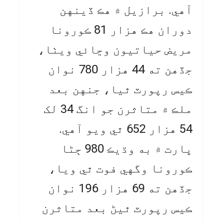
آهي. برازيل ۾ هڪ ڏينهن
دوران هڪ هزار 81 ڪورونا
مريض حياتيون وڃائي ويٺا،
جڏهن ته 44 هزار 780 نوان
ڪيس رپورٽ ٿيا، جنهن بعد
ملڪ ۾ متاثرن جو انگ 34 لک
54 هزار 652 ٿي ويو آهي.
ڀارت ۾ به وڌيڪ 980 ڄڻا
ڪورونا وگهي فوت ٿي ويا،
جڏهن ته 69 هزار 196 نوان
ڪيس رپورٽ ٿيڻ بعد متاثرن