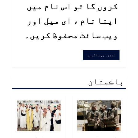
کروں گا تو اس نام میں
اپنا نام ، ای میل اور
ویب سائٹ محفوظ کریں۔
پاڪستان