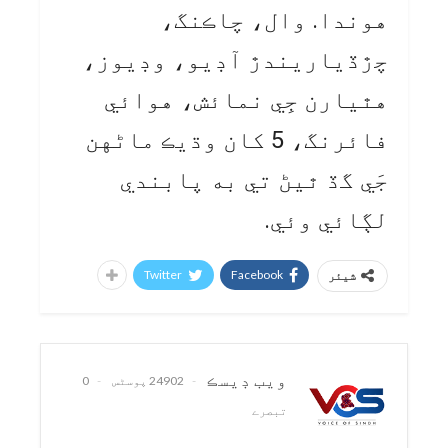
هوندا. وال، چاڪنگ،
چڙڏياريندڙ آڊيو، وڊيوز،
هٿيارن جِي نمائش، هوائي
فائرنگ، 5 کان وڌيڪ ماڻهن
جَي گڏ ٿيڻ تي به پابندي
لڳائي وئي.
Twitter
Facebook
شیئر
ويب ڊيسڪ
24902 پوسٹس
0
تبصرے