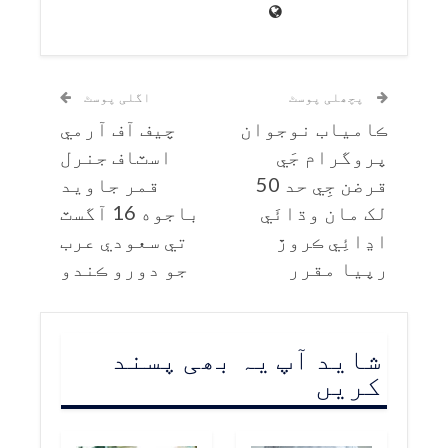
پچھلی پوسٹ
اگلی پوسٹ
ڪامياب نوجوان
چيف آف آرمي
پروگرام جَي
اسٽاف جنرل
قرضن جِي حد 50
قمر جاويد
لک مان وڌائَي
باجوه 16 آگسٽ
اڍائِي ڪروڙ
تي سعودي عرب
رپيا مقرر
جو دورو ڪندو
شاید آپ یہ بھی پسند
کریں