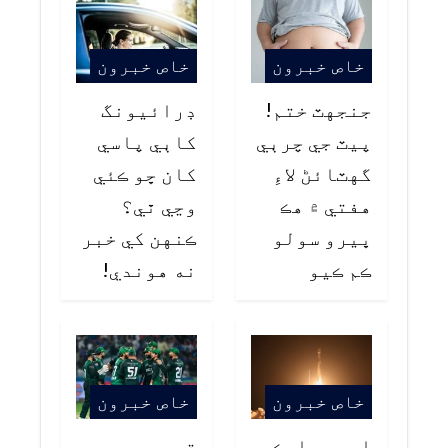
خاص خبرون
خاص خبرون
جنجهٽ ختم!
ڊرائيونگ
پيٽ جي چرٻي
کاٻي پاسي
گهٽائڻ لاءِ
کان ڇو ڪئي
هفتي ۾ هڪ
وڃي ٿي؟
ڀيرو سولو
ڪنهن کي خبر
ڪم ڪيو
نه هوندي!
خاص خبرون
خاص خبرون
اسپيس ايڪس
قومي