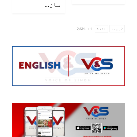
سان…
پچھلا
اگلا
1 کے 2,634