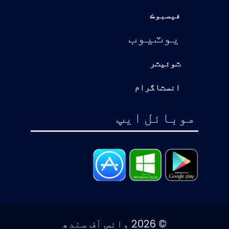
فيسبوڪ
يوٽيوب
ٽوئيٽر
انسٽاگرام
موبائل ايپ
© 2026 وائس آف سندھ