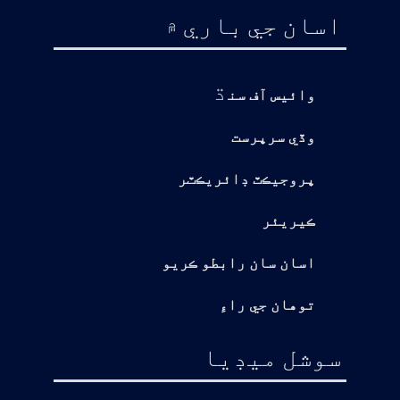
اسان جي باري ۾
ڌ
وائيس آف سن
وڏي سرپرست
پروجيڪٽ ڊائريڪٽر
ڪيريئر
اسان سان رابطو ڪريو
توهان جي راءِ
سوشل ميڊيا