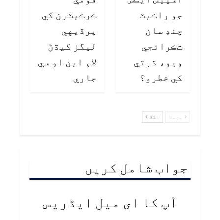
جو راڪيٽ
ڪرڪيٽرن کي
چنڊ سان
پرڏيهي
ٽڪرائجي
ليگز کيڏڻ
ويو، ڌرتي
لاءِ اين او سي
کي خطرو؟
جاري
پچھلا
اگلا
جواب شامل کریں
آپ کا ای میل ایڈریس