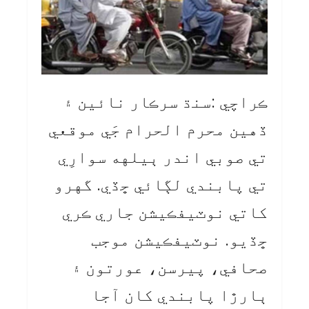
ڪراچي :سنڌ سرڪار نائين ۽
ڏهين محرم الحرام جَي موقعي
تي صوبي اندر ٻيلهه سوارِي
تي پابندي لڳائي ڇڏي. گهرو
کاتي نوٽيفڪيشن جاري ڪري
ڇڏيو. نوٽيفڪيشن موجب
صحافي، پيرسن، عورتون ۽
ٻارڙا پابندي کان آجا