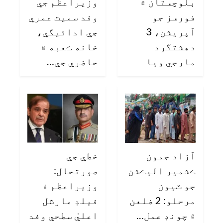
بلوچستان ۾
وزيراعظم جي
فورسز جو
وفد سميت عمري
آپريشن، 3
جي ادائيگي،
دهشتگرد
خانه ڪعبه ۾
مارجي ويا
حاضري جي…
آزاد جمون
خطي جي
ڪشمير اليڪشن
صورتحال:
جو ٽيون
وزيراعظم ۽
مرحلو: 2 ضلعن
فيلڊ مارشل
۾ چونڊ عمل…
اعليٰ سطحي وفد