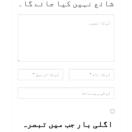
شائع نہیں کیا جائے گا۔
اگلی بار جب میں تبصرہ