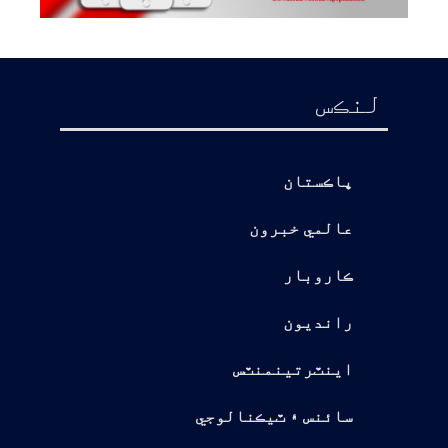
لنڪس
پاڪستان
عالمي خبرون
ڪاروبار
رانديون
اينٽرتينمنٽس
سائنس ۽ ٽيڪنالوجي