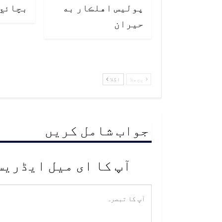
پوليس اهلڪار به
بچائي
حيران
پچھلا
اگلا
جواب شامل کریں
آپ کا ای میل ایڈریس