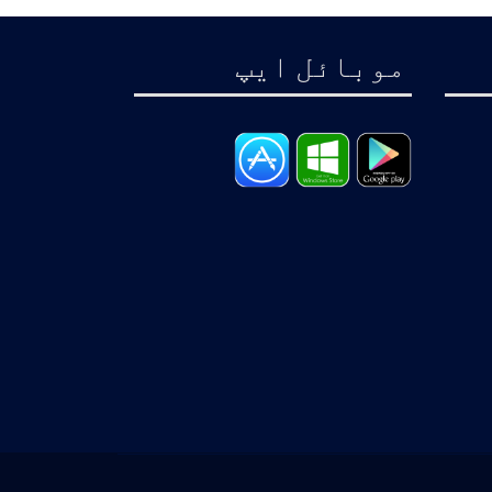
موبائل ايپ