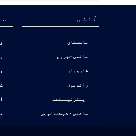
لنڪس
اسا
پاڪستان
و
عالمي خبرون
و
ڪاروبار
پ
رانديون
ڪ
اينٽرتينمنٽس
ا
سائنس ۽ ٽيڪنالوجي
تو