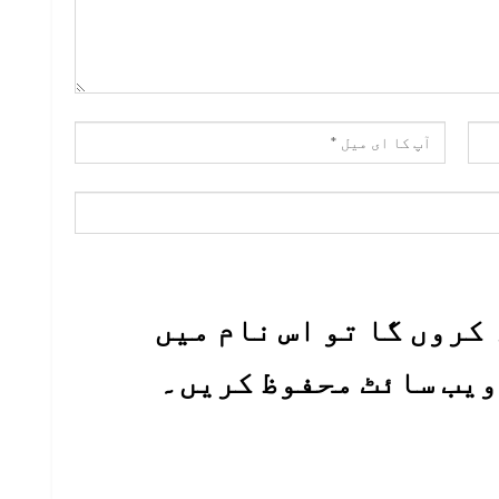
کروں گا تو اس نام میں
 ویب سائٹ محفوظ کریں۔