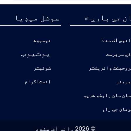
ن جي باري ۾
سوشل ميڊيا
ڌ
ائيس آف سن
فيسبوڪ
يوٽيوب
ڏي سرپرست
روجيڪٽ ڊائريڪٽر
ٽوئيٽر
يريئر
انسٽاگرام
سان سان رابطو ڪريو
هان جي راءِ
© 2026 وائس آف سندھ