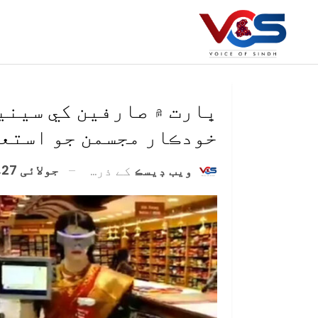
ڀارت ۾ صارفين کي سينيٽ
خودڪار مجسمن جو استع
جولائی 27, 2020
ويب ڊيسڪ
کے ذریعہ