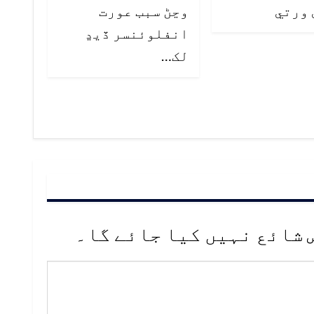
 ورتي
وڃڻ سبب عورت
انفلوئنسر ڏيڍ
لک…
 شائع نہیں کیا جائے گا۔