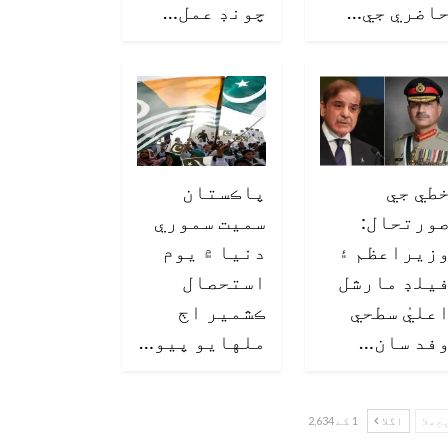
اضري جي…
چونڊ عمل…
طي جي
پاڪستان
ورتحال:
سميت سموري
زيراعظم ۽
دنيا ۾ يوم
يلڊ مارشل
استحصال
عليٰ سطحي
ڪشمير اڄ
فد سان…
ملهايو پيو…
چھلا
اگلا
1 کے 2,634