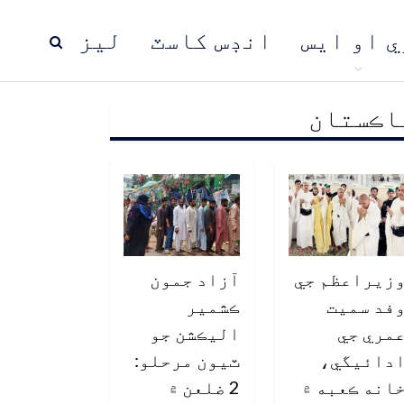
ي او ايس
انڊس کاسٽ
ليز
اڪستان
ڍ
پاڪستان
عالمي خبرون
زيراعظم جي
آزاد جمون
فد سميت
ڪشمير
مري جي
اليڪشن جو
دائيگي،
ٽيون مرحلو:
انه ڪعبه ۾
2 ضلعن ۾