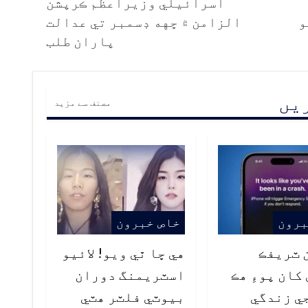
اسرائيلي وزيراعظم ڪرپشن
و
الزامن ۾ ڇهه ڊسمبر تي عدالت
پاران طلب
ریں
مصنف سے مزید
برون
خاص خبرون
ن ٽريفڪ
هي ڇا ٿي ويو! لائيو
کان پوءِ هڪ
اسٽريمنگ دوران
ي زندگي
بيوٽي فلٽر هٽي