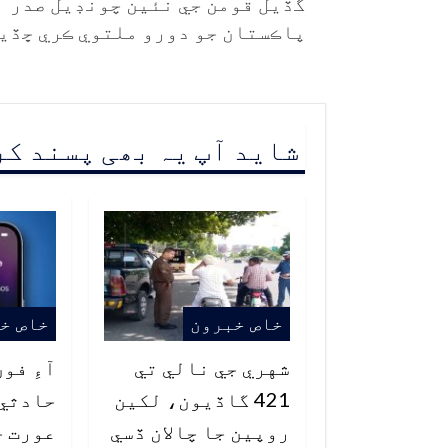
گڏيل قومن جي نئين چونڊيل صدر
پاڪستان جو دورو ملتوي ڪري ڇڏي
شاید آپ یہ بھی پسند ک
خاص خبرون
خاص خ
شهري جي نالي تي
آءِ فو
421 گاڏيون، لکين
حادثي 
روپين جا چالان ڏسي
عورت ج