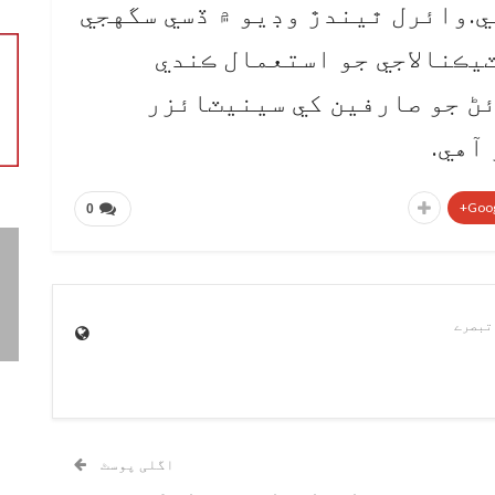
ي.وائرل ٿيندڙ وڊيو ۾ ڏسي سگهجي
ٽيڪنالاجي جو استعمال ڪندي
ڻ جو صارفين کي سينيٽائزر
 آهي.
Goog
0
اگلی پوسٹ