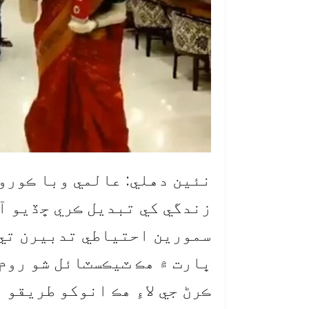
نئين دهلي: عالمي وبا ڪورو
زندگي کي تبديل ڪري ڇڏيو آه
سمورين احتياطي تدبيرن تي 
ڀارت ۾ هڪ ٽيڪسٽائل شو روم
ڪرڻ جي لاءِ هڪ انوکو طريقو