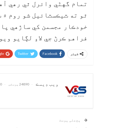
تمام گهڻي وائرل ٿي رهي آه
ٿو ته ٽيڪسٽائيل شو روم ۾ 
خودڪار مجسمن کي ساڙهي پائ
فراهم ڪرڻ جي لاءِ لڳايو ويو
le+
Twitter
Facebook
شیئر
ويب ڊيسڪ
24890 پوسٹس
0 تبصرے
پچھلی پوسٹ