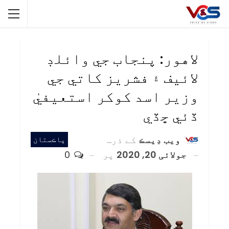
لاهور: پنجاب جي وائلڊ
لائيف ۽ فشريز کاتي جي
وزير اسد کوکر استعيفيٰ
ڏئي ڇڏي
ويب ڊيسڪ
کے ذریعہ
پاڪستان
جولائی 20, 2020
پر
0