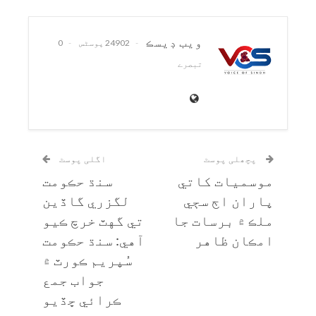
ويب ڊيسڪ
24902 پوسٹس
0
تبصرے
پچھلی پوسٹ
اگلی پوسٹ
موسميات کاتي
سنڌ حڪومت
پاران اڄ سڄي
لگزري گاڏين
ملڪ ۾ برسات جا
تي گهٽ خرچ ڪيو
امڪان ظاهر
آهي: سنڌ حڪومت
سُپريم ڪورٽ ۾
جواب جمع
ڪرائي ڇڏيو