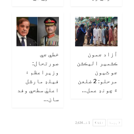
آزاد جمون
خطي جي
ڪشمير اليڪشن
صورتحال:
جو ٽيون
وزيراعظم ۽
مرحلو: 2 ضلعن
فيلڊ مارشل
۾ چونڊ عمل…
اعليٰ سطحي وفد
سان…
پچھلا
اگلا
1 کے 2,634