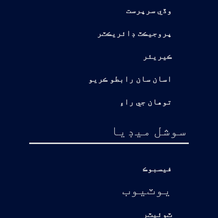
وڏي سرپرست
پروجيڪٽ ڊائريڪٽر
ڪيريئر
اسان سان رابطو ڪريو
توهان جي راءِ
سوشل ميڊيا
فيسبوڪ
يوٽيوب
ٽوئيٽر