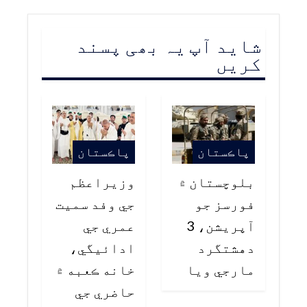
شاید آپ یہ بھی پسند
کریں
پاڪستان
پاڪستان
بلوچستان ۾
وزيراعظم
فورسز جو
جي وفد سميت
آپريشن، 3
عمري جي
دهشتگرد
ادائيگي،
مارجي ويا
خانه ڪعبه ۾
حاضري جي