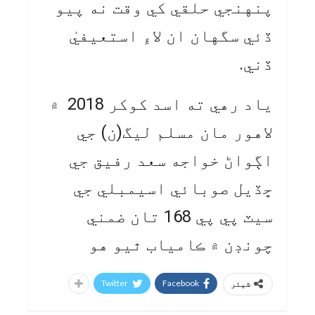
پنهنجي حلقي کي وقت نه پيو
ڏئي سگهان ان لاءِ استعيفيٰ
ڏني.
ياد رهي ته اسد کوکر 2018 ۾
لاهور مان مسلم ليگ(ن) جي
اڳواڻ خواجه سعد رفيق جي
ڇڏيل صوبائي اسيمبلي جي
سيٽ پي پي 168 تان ضمني
چونڊن ۾ ڪامياب ٿيو هو
Twitter
Facebook
شیئر