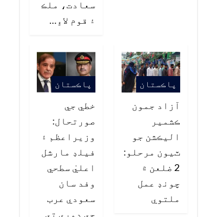
سعادت، ملڪ
۽ قوم لاءِ…
پاڪستان
پاڪستان
آزاد جمون
خطي جي
ڪشمير
صورتحال:
اليڪشن جو
وزيراعظم ۽
ٽيون مرحلو:
فيلڊ مارشل
2 ضلعن ۾
اعليٰ سطحي
چونڊ عمل
وفد سان
ملتوي
سعودي عرب
جي دوري تي