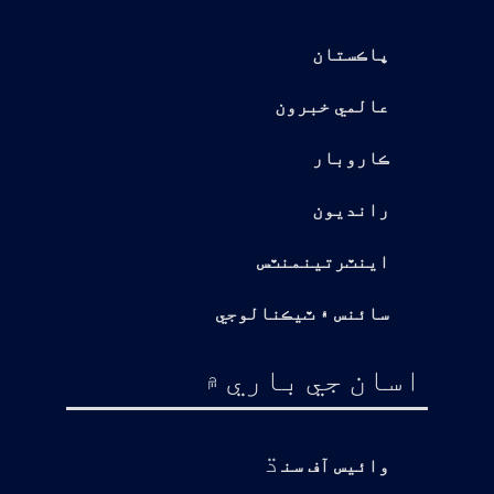
پاڪستان
عالمي خبرون
ڪاروبار
رانديون
اينٽرتينمنٽس
سائنس ۽ ٽيڪنالوجي
اسان جي باري ۾
ڌ
وائيس آف سن