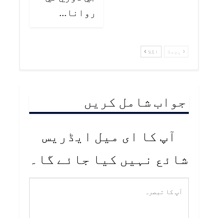
روانا…
پچھلا
اگلا
جواب شامل کریں
آپ کا ای میل ایڈریس
شائع نہیں کیا جائے گا۔