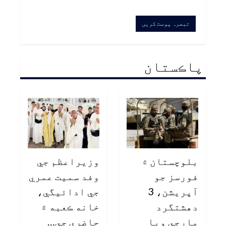
پاڪستان
بلوچستان ۾
وزيراعظم جي
فورسز جو
وفد سميت عمري
آپريشن، 3
جي ادائيگي،
دهشتگرد
خانه ڪعبه ۾
مارجي ويا
حاضري جي…