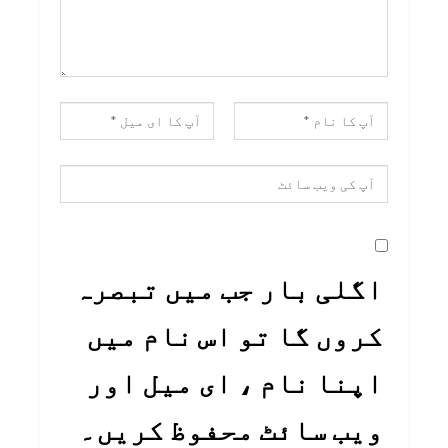
اگلی بار جب میں تبصرہ
کروں گا تو اس نام میں
اپنا نام ، ای میل اور
ویب سائٹ محفوظ کریں۔