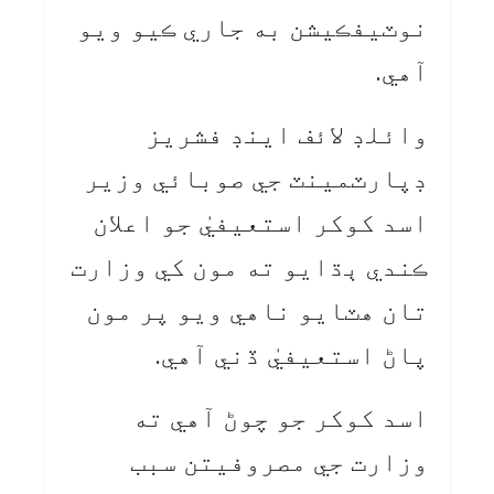
نوٽيفڪيشن به جاري ڪيو ويو
آهي.
وائلڊ لائف اينڊ فشريز
ڊپارٽمينٽ جي صوبائي وزير
اسد کوکر استعيفيٰ جو اعلان
ڪندي ٻڌايو ته مون کي وزارت
تان هٽايو ناهي ويو پر مون
پاڻ استعيفيٰ ڏني آهي.
اسد کوکر جو چوڻ آهي ته
وزارت جي مصروفيتن سبب