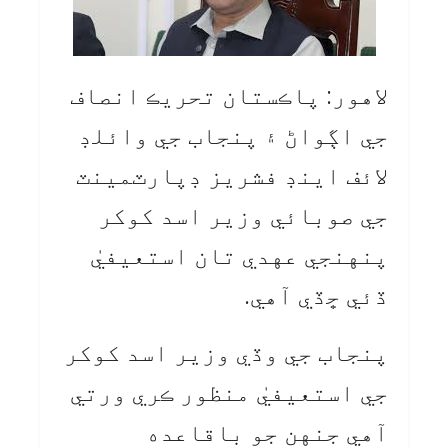
لاهور: پاڪستان تحريڪ انصاف
جي اڳواڻ ۽ پنجاب جي وائلڊ
لائف اينڊ فشريز ڊپارٽمينٽ
جي صوبائي وزير اسد کوکر
پنهنجي عهدي تان استعيفيٰ
ڏئي ڇڏي آهي.
پنجاب جي وڏي وزير اسد کوکر
جي استعيفيٰ منظور ڪري ورتي
آهي جنهن جو باقاعده