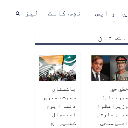
ي او ايس
انڊس کاسٽ
ليز
اڪستان
ڍ
پاڪستان
عالمي خبرون
طي جي
پاڪستان
ورتحال:
سميت سموري
زيراعظم ۽
دنيا ۾ يوم
يلڊ مارشل
استحصال
عليٰ سطحي
ڪشمير اڄ