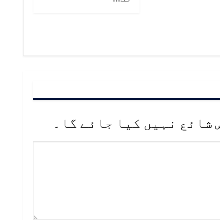
 شائع نہیں کیا جائے گا۔