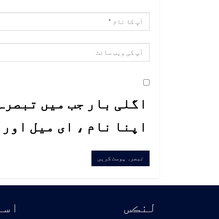
اگلی بار جب میں تبصرہ 
اپنا نام ، ای میل اور
لنڪس
اسا