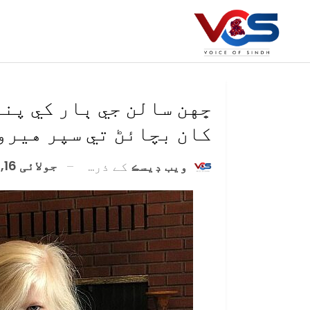
ڇهن سالن جي ٻار کي پنه
کان بچائڻ تي سپر هيرو 
جولائی 16, 2020
ويب ڊيسڪ
کے ذریعہ