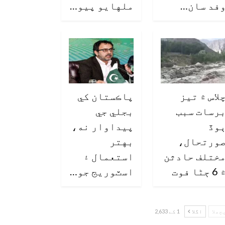
فد سان…
ملهايو پيو…
لاس ۾ تيز
پاڪستان کي
رسات سبب
بجلي جي
وڏ
پيداوار نه،
ورتحال،
بهتر
ختلف حادثن
استعمال ۽
6 ڄڻا فوت
اسٽوريج جو…
چھلا
اگلا
1 کے 2,633