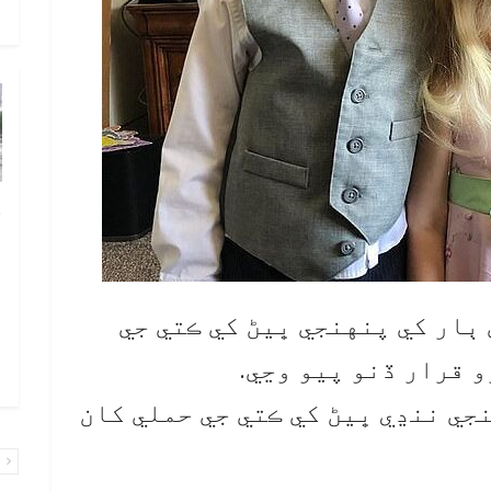
و
چ
ب
ٻ
ص
ٻار کي پنهنجي ڀيڻ کي ڪتي جي
م
 قرار ڏنو پيو وڃي.
۾ 
جي ننڍي ڀيڻ کي ڪتي جي حملي کان
پ