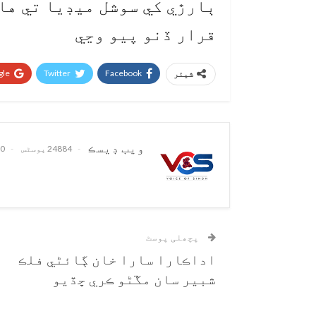
ٻارڙي کي سوشل ميڊيا تي ها
قرار ڏنو پيو وڃي
le+
Twitter
Facebook
شیئر
ويب ڊيسڪ
24884 پوسٹس
0 تبصرے
پچھلی پوسٹ
اداڪارا سارا خان ڳائڻي فلڪ
شبير سان مڱڻو ڪري ڇڏيو