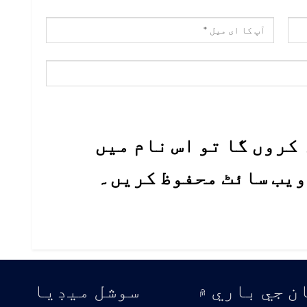
کروں گا تو اس نام میں
 ویب سائٹ محفوظ کریں۔
ن جي باري ۾
سوشل ميڊيا