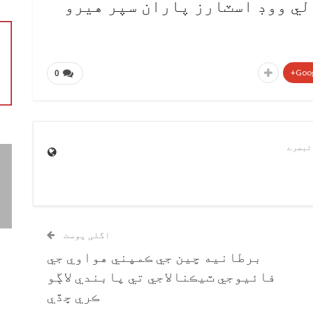
لي ووڊ اسٽارز پاران سپر هيرو
Goog
0
اگلی پوسٹ
برطانيه چين جي ڪمپني هواوي جي
فائيوجي ٽيڪنالاجي تي پابندي لاڳو
ڪري ڇڏي