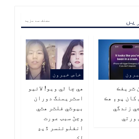
ریں
مصنف سے مزید
برون
خاص خبرون
ن ٽريفڪ
هي ڇا ٿي ويو! لائيو
کان پوءِ هڪ
اسٽريمنگ دوران
ي زندگي
بيوٽي فلٽر هٽي
 ورتي
وڃڻ سبب عورت
انفلوئنسر ڏيڍ
لک…