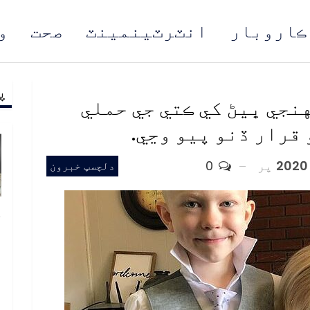
ڪاروبار
انٽرٽينمينٽ
صحت
و
پ
مُن
نجي ڀيڻ کي ڪتي جي حملي
قرار ڏنو پيو وڃي.
پر
0
دلچسپ خبرون
خ
ص
و
ف
ا