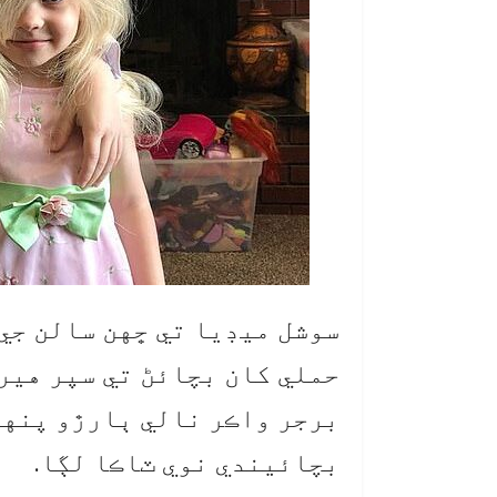
سوشل ميڊيا تي ڇهن سالن جي 
حملي کان بچائڻ تي سپر هيرو
برجر واڪر نالي ٻارڙو پنهن
بچائيندي نوي ٽاڪا لڳا.