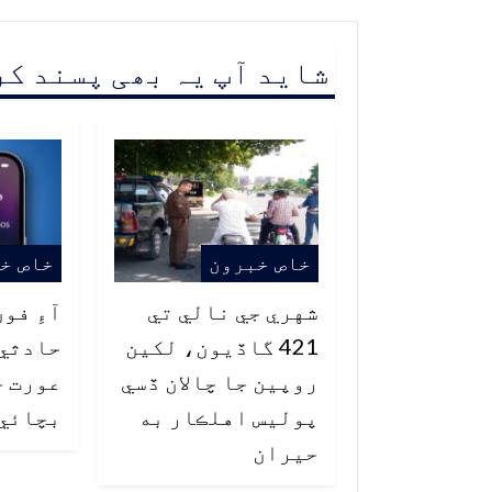
شاید آپ یہ بھی پسند ک
خاص خبرون
خاص خ
شهري جي نالي تي
آءِ فو
421 گاڏيون، لکين
حادثي 
روپين جا چالان ڏسي
عورت ج
پوليس اهلڪار به
بچائي
حيران