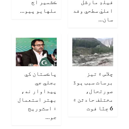
فيلڊ مارشل
ڪشمير اڄ
اعليٰ سطحي وفد
ملهايو پيو…
سان…
چلاس ۾ تيز
پاڪستان کي
برسات سبب ٻوڏ
بجلي جي
صورتحال،
پيداوار نه،
مختلف حادثن ۾
بهتر استعمال
6 ڄڻا فوت
۽ اسٽوريج
جو…