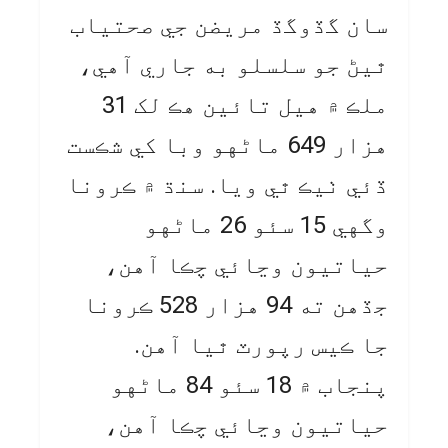
سان گڏوگڏ مريضن جي صحتياب
ٿيڻ جو سلسلو به جاري آهي،
ملڪ ۾ هيل تائين هڪ لک 31
هزار 649 ماڻهو وبا کي شڪست
ڏئي ٺيڪ ٿي ويا. سنڌ ۾ ڪرونا
وگهي 15 سئو 26 ماڻهو
حياتيون وڃائي چڪا آهن،
جڏهن ته 94 هزار 528 ڪرونا
جا ڪيس رپورٽ ٿيا آهن.
پنجاب ۾ 18 سئو 84 ماڻهو
حياتيون وڃائي چڪا آهن،