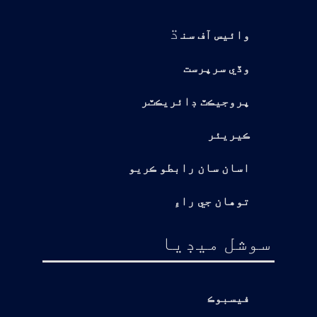
ڌ
وائيس آف سن
وڏي سرپرست
پروجيڪٽ ڊائريڪٽر
ڪيريئر
اسان سان رابطو ڪريو
توهان جي راءِ
سوشل ميڊيا
فيسبوڪ