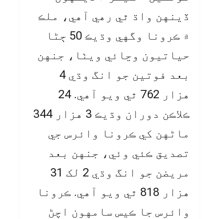
ڏينهن واڌ ٿي رهي آهي، ملڪ
۾ ڪرونا وگهي وڌيڪ 50 ڄڻا
حياتيون وڃائي ويٺا، جنهن
بعد فوتين جو انگ وڌي 4
هزار 762 ٿي ويو آهي. 24
ڪلاڪن دوران وڌيڪ 3 هزار 344
ماڻهن کي ڪرونا وائرس جي
تصديق ڪئي وئي، جنهن بعد
مريضن جو انگ وڌي 2 لک 31
هزار 818 ٿي ويو آهي. ڪرونا
وائرس جا ڪيس سامهون اچڻ