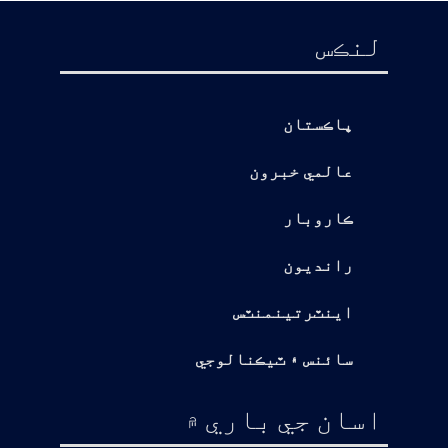
لنڪس
پاڪستان
عالمي خبرون
ڪاروبار
رانديون
اينٽرتينمنٽس
سائنس ۽ ٽيڪنالوجي
اسان جي باري ۾