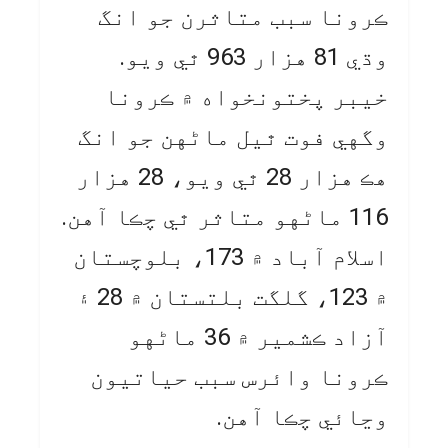
ڪرونا سبب متاثرن جو انگ
وڌي 81 هزار 963 ٿي ويو.
خيبر پختونخواه ۾ ڪرونا
وگهي فوت ٿيل ماڻهن جو انگ
هڪ هزار 28 ٿي ويو، 28 هزار
116 ماڻهو متاثر ٿي چڪا آهن.
اسلام آباد ۾ 173، بلوچستان
۾ 123، گلگت بلتستان ۾ 28 ۽
آزاد ڪشمير ۾ 36 ماڻهو
ڪرونا وائرس سبب حياتيون
وڃائي چڪا آهن.