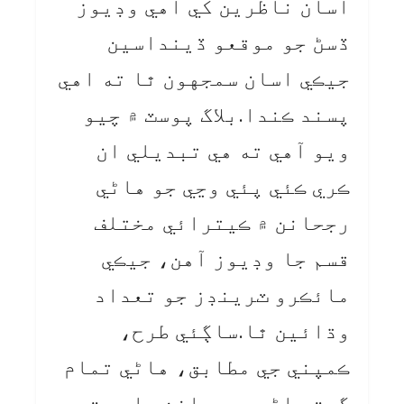
اسان ناظرین کي اهي وڊيوز
ڏسڻ جو موقعو ڏينداسين
جيڪي اسان سمجهون ٿا ته اهي
پسند ڪندا.بلاگ پوسٽ ۾ چيو
ويو آهي ته هي تبديلي ان
ڪري ڪئي پئي وڃي جو هاڻي
رجحانن ۾ ڪيترائي مختلف
قسم جا وڊيوز آهن، جيڪي
مائڪرو ٽرينڊز جو تعداد
وڌائين ٿا.ساڳئي طرح،
ڪمپني جي مطابق، هاڻي تمام
گهٽ ماڻهو رجحانن واري ٽيب