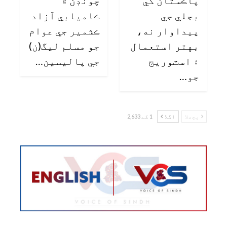
پاڪستان کي
چونڊن ۾
بجلي جي
ڪاميابي آزاد
پيداوار نه،
ڪشمير جي عوام
بهتر استعمال
جو مسلم ليگ(ن)
۽ اسٽوريج
جي پاليسين…
جو…
پچھلا
اگلا
1 کے 2,633