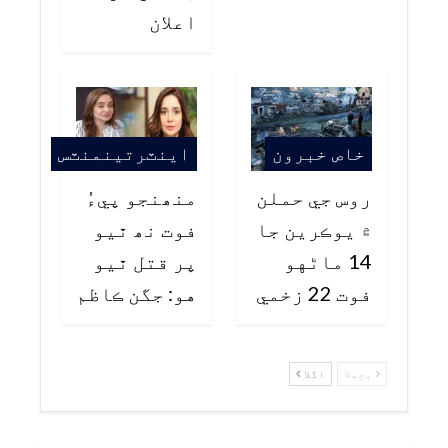
اعلان
خاص خبرون
اينٽرتينمنٽس
روس جي حملن
منھنجو پيءُ
۾ يوڪرين جا
فوت نھ ٿيو
14 ماڻهو
پر قتل ٿيو
فوت 22 زخمي
هو: جگن ڪاظم
پچھلا
اگلا