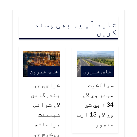
شاید آپ یہ بھی پسند
کریں
خاص خبرون
خاص خبرون
سيالڪوٽ
ڪراچي جي
موٽر وي لاءِ
بندرگاهن
34 ۽ پي ٽي
لاءِ ٽرانس
وي لاءِ 13 ارب
شپمينٽ
منظور
مراعاتي
پيڪيج جو