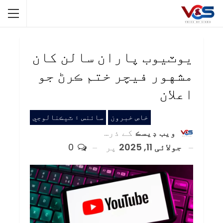
يوٽيوب پاران سالن کان
مشهور فيچر ختم ڪرڻ جو
اعلان
خاص خبرون
سائنس ۽ ٽيڪنالوجي
ويب ڊيسڪ
کے ذریعہ
جولائی 11, 2025
پر
0