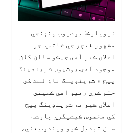
نيويارڪ: يوٽيوب پنهنجي
مشهور فيچر جي خاتمي جو
اعلان ڪيو آهي جيڪو سالن کان
موجود آهي.يوٽيوب ٽرينڊينگ
پيج ۽ ٽرينڊينگ ناؤ لسٽ کي
ختم ڪري رهيو آهي.ڪمپني
اعلان ڪيو ته ٽرينڊينگ پيج
کي مخصوص ڪيٽيگري چارٽس
سان تبديل ڪيو ويندو.يعني،