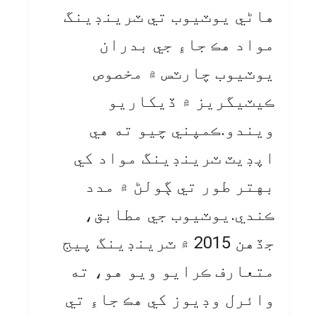
هاڻي يوٽيوب تي ٽرينڊينگ
مواد هڪ جاءِ جي بدران
يوٽيوب چارٽس ۾ مخصوص
ڪيٽيگريز ۾ ڏيکاريو
ويندو.ڪمپني چيو ته هي
اپڊيٽ ٽرينڊينگ مواد کي
بهتر طور تي ڳولڻ ۾ مدد
ڪندي.يوٽيوب جي مطابق،
جڏهن 2015 ۾ ٽرينڊينگ پيج
متعارف ڪرايو ويو هو، ته
وائرل وڊيوز کي هڪ جاءِ تي