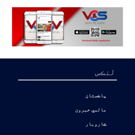
لنڪس
پاڪستان
عالمي خبرون
ڪاروبار