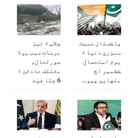
پاڪستان سميت
چلاس ۾ تيز
سموري دنيا ۾
برسات سبب ٻوڏ
يوم استحصال
صورتحال،
ڪشمير اڄ
مختلف حادثن ۾
ملهايو پيو…
6 ڄڻا فوت