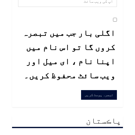
اگلی بار جب میں تبصرہ
کروں گا تو اس نام میں
اپنا نام ، ای میل اور
ویب سائٹ محفوظ کریں۔
پاڪستان