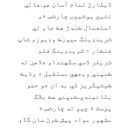
ڏيکارڻ تمام آسان هو.هاڻي
نئين يوٽيوب چارٽس ۾،
استعمال ڪندڙ هڪ جاءِ تي
ٽرينڊينگ ميوزڪ وڊيوز، ٽاپ
فنڪار ۽ ٽرينڊينگ فلم
ٽريلر ڏسي سگهندا، جڏهن ته
ڪمپني ويجهي مستقبل ۾ وڌيڪ
ڪيٽيگريز کي به ان جو حصو
بڻائيندي.ڪمپني هڪ بلاگ
پوسٽ ۾ چيو ته چارٽس ۾
مشهور مواد پيش ڪرڻ سان گڏ،