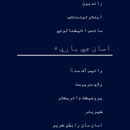
رانديون
اينٽرتينمنٽس
سائنس ۽ ٽيڪنالوجي
اسان جي باري ۾
ڌ
وائيس آف سن
وڏي سرپرست
پروجيڪٽ ڊائريڪٽر
ڪيريئر
اسان سان رابطو ڪريو