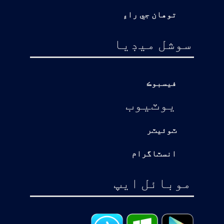
توهان جي راءِ
سوشل ميڊيا
فيسبوڪ
يوٽيوب
ٽوئيٽر
انسٽاگرام
موبائل ايپ