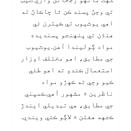
تي وڃڻ پسند ڪن ٿا ڇاڪاڻ ته
اهي يوٽيوب تي ڪيترن ئي
هنڌن تي پنهنجو پسنديده
مواد ڳوليندا آهن.يوٽيوب
جي مطابق، اهو مختلف اوزار
استعمال ڪندو ته اهو طئي
ڪيو وڃي ته ڪهڙو مواد
ناظرین ۾ مشهور آهي.ڪمپني
جي مطابق، هي تبديلي ايندڙ
ڪجهه هفتن ۾ لاڳو ڪئي ويندي.