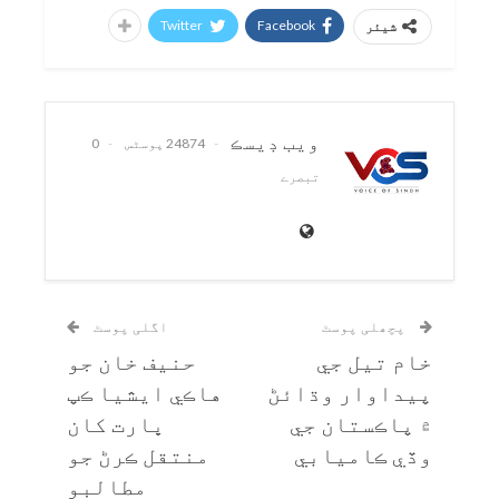
Twitter
Facebook
شیئر
ويب ڊيسڪ
24874 پوسٹس
0
تبصرے
پچھلی پوسٹ
اگلی پوسٹ
خام تيل جي
حنيف خان جو
پيداوار وڌائڻ
هاڪي ايشيا ڪپ
۾ پاڪستان جي
ڀارت کان
وڏي ڪاميابي
منتقل ڪرڻ جو
مطالبو