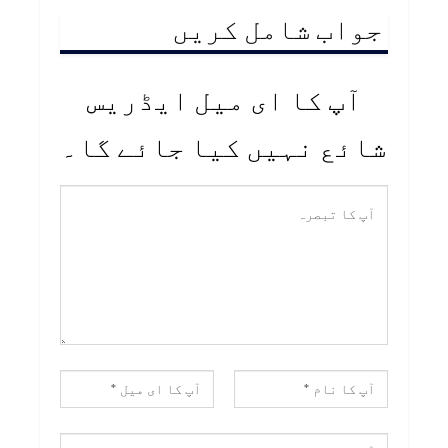
جواب شامل کریں
آپ کا ای میل ایڈریس
شائع نہیں کیا جائے گا۔